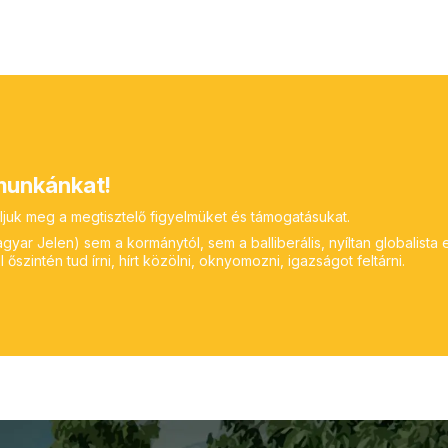
unkánkat!
ljuk meg a megtisztelő figyelmüket és támogatásukat.
yar Jelen) sem a kormánytól, sem a balliberális, nyíltan globalista 
 őszintén tud írni, hírt közölni, oknyomozni, igazságot feltárni.