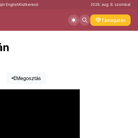
j
In English
Kiútkereső
2026. aug. 8. szombat
Támogatás
án
Megosztás