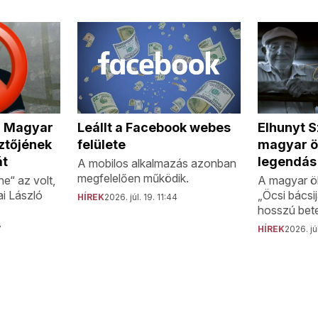
a Magyar
Elhunyt S
Leállt a Facebook webes
ztőjének
magyar ö
felülete
át
legendás
A mobilos alkalmazás azonban
megfelelően működik.
e“ az volt,
A magyar ö
ai László
„Öcsi bácsi
HÍREK
2026. júl. 19. 11:44
hosszú bete
7
HÍREK
2026. júl