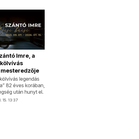
zántó Imre, a
kölvívás
 mesteredzője
kölvívás legendás
ja” 82 éves korában,
gség után hunyt el.
. 15. 13:37