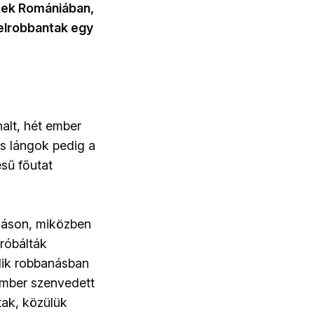
tek Romániában,
felrobbantak egy
alt, hét ember
es lángok pedig a
ésű főutat
máson, miközben
próbálták
dik robbanásban
 ember szenvedett
tak, közülük