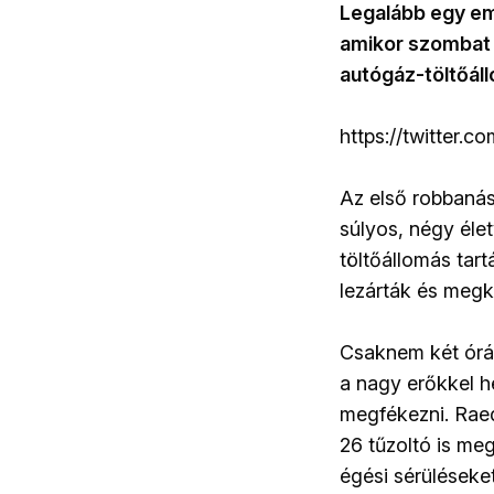
Legalább egy em
amikor szombat 
autógáz-töltőál
https://twitter
Az első robbanás
súlyos, négy éle
töltőállomás tart
lezárták és megk
Csaknem két órá
a nagy erőkkel h
megfékezni. Raed
26 tűzoltó is me
égési sérüléseke