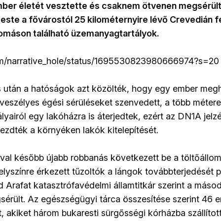
ber életét vesztette és csaknem ötvenen megsérül
este a fővárostól 25 kilométernyire lévő Crevedián 
lomáson található üzemanyagtartályok.
.com/narrative_hole/status/1695530823980666974?s=20
 után a hatóságok azt közölték, hogy egy ember megh
tveszélyes égési sérüléseket szenvedett, a több méter
ályairól egy lakóházra is áterjedtek, ezért az DN1A jelz
ezdték a környéken lakók kitelepítését.
val később újabb robbanás következett be a töltőállo
elyszínre érkezett tűzoltók a lángok továbbterjedését 
 Arafat katasztrófavédelmi államtitkár szerint a máso
gsérült. Az egészségügyi tárca összesítése szerint 46
t, akiket három bukaresti sürgősségi kórházba szállítot