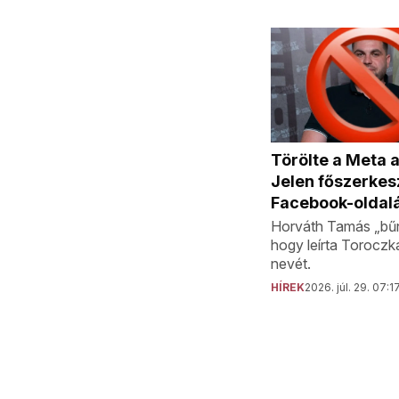
Törölte a Meta 
Jelen főszerkes
Facebook-oldal
Horváth Tamás „bűn
hogy leírta Toroczk
nevét.
HÍREK
2026. júl. 29. 07:1