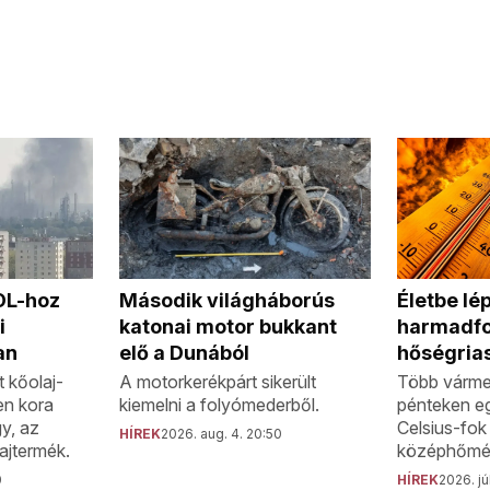
MOL-hoz
Második világháborús
Életbe lép
i
katonai motor bukkant
harmadf
an
elő a Dunából
hőségria
 kőolaj-
A motorkerékpárt sikerült
Több várme
en kora
kiemelni a folyómederből.
pénteken e
gy, az
Celsius-fok 
HÍREK
2026. aug. 4. 20:50
ajtermék.
középhőmér
0
HÍREK
2026. jú