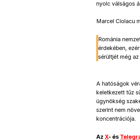
nyolc válságos ál
Marcel Ciolacu m
Románia nemzetk
érdekében, ezér
sérültjét még az
A hatóságok véra
keletkezett tűz s
ügynökség szake
szerint nem növ
koncentrációja.
Az
X
- és
Teleg