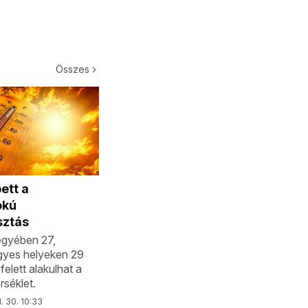
Összes
ett a
okú
sztás
gyében 27,
gyes helyeken 29
felett alakulhat a
séklet.
l. 30. 10:33