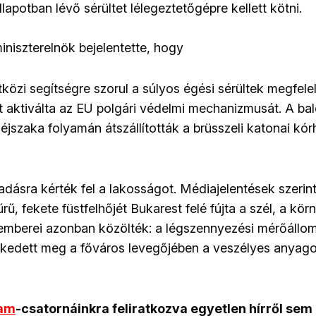
lapotban lévő sérültet lélegeztetőgépre kellett kötni.
iniszterelnök bejelentette, hogy
özi segítségre szorul a súlyos égési sérültek megfelel
t aktiválta az EU polgári védelmi mechanizmusát. A bal
 éjszaka folyamán átszállították a brüsszeli katonai kór
dásra kérték fel a lakosságot. Médiajelentések szerin
űrű, fekete füstfelhőjét Bukarest felé fújta a szél, a kö
mberei azonban közölték: a légszennyezési mérőállo
ekedett meg a főváros levegőjében a veszélyes anyag
ram
-csatornáinkra feliratkozva egyetlen hírről sem