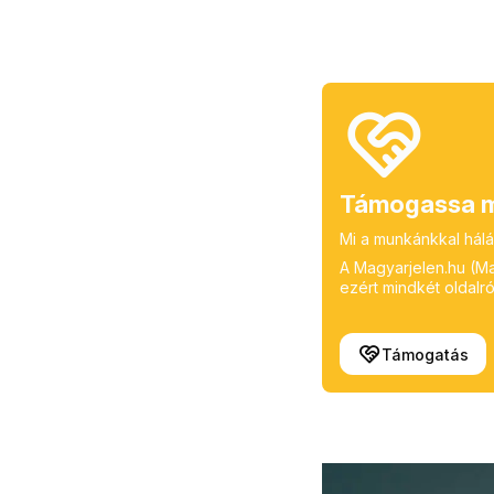
Támogassa m
Mi a munkánkkal hálá
A Magyarjelen.hu (Mag
ezért mindkét oldalról
Támogatás