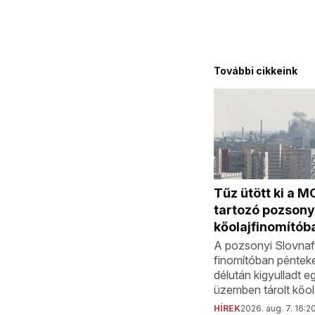
További cikkeink
Tűz ütött ki a 
tartozó pozsony
kőolajfinomítób
A pozsonyi Slovnaft
finomítóban péntek
délután kigyulladt e
üzemben tárolt kőol
HÍREK
2026. aug. 7. 16:2