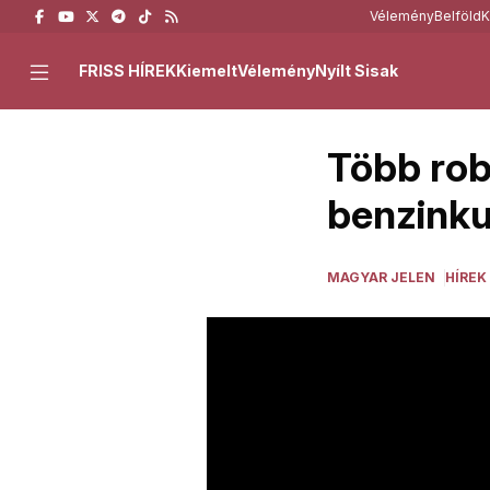
Vélemény
Belföld
K
FRISS HÍREK
Kiemelt
Vélemény
Nyílt Sisak
Több rob
benzinku
MAGYAR JELEN
HÍREK