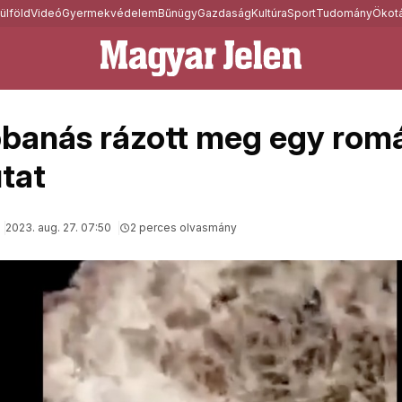
ülföld
Videó
Gyermekvédelem
Bűnügy
Gazdaság
Kultúra
Sport
Tudomány
Ökotá
banás rázott meg egy rom
tat
2023. aug. 27. 07:50
2 perces olvasmány