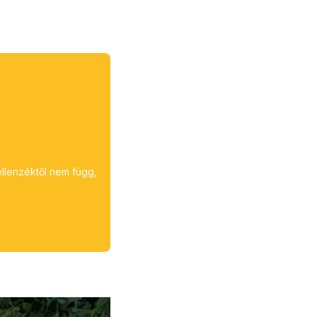
ellenzéktől nem függ,