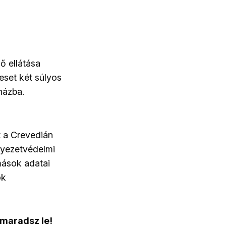
ő ellátása
eset két súlyos
házba.
t a Crevedián
rnyezetvédelmi
mások adatai
ok
 maradsz le!