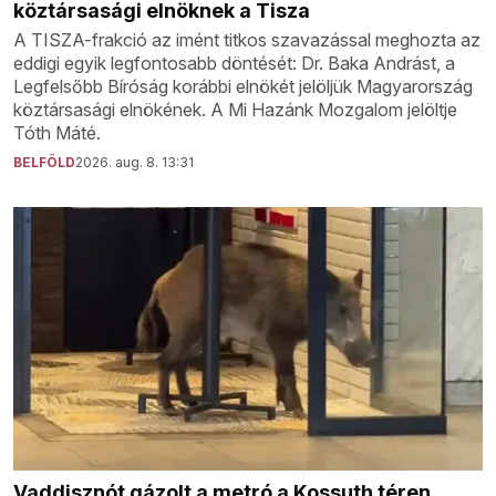
köztársasági elnöknek a Tisza
A TISZA-frakció az imént titkos szavazással meghozta az
eddigi egyik legfontosabb döntését: Dr. Baka Andrást, a
Legfelsőbb Bíróság korábbi elnökét jelöljük Magyarország
köztársasági elnökének. A Mi Hazánk Mozgalom jelöltje
Tóth Máté.
BELFÖLD
2026. aug. 8. 13:31
Vaddisznót gázolt a metró a Kossuth téren