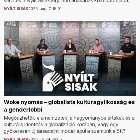
kerültek a Nyílt Sisak legújabb adásának középpontjába.
NYÍLT SISAK
2026. aug. 7. 18:01
Woke nyomás – globalista kultúragyilkosság és
a genderlobbi
Megőrizhetők-e a nemzetek, a hagyományos értékek és a
kulturális identitás a globalizáció korában, vagy egy
gyökeresen új társadalmi modell épül a szemünk előtt?
NYÍLT SISAK
2026. júl. 24. 18:05