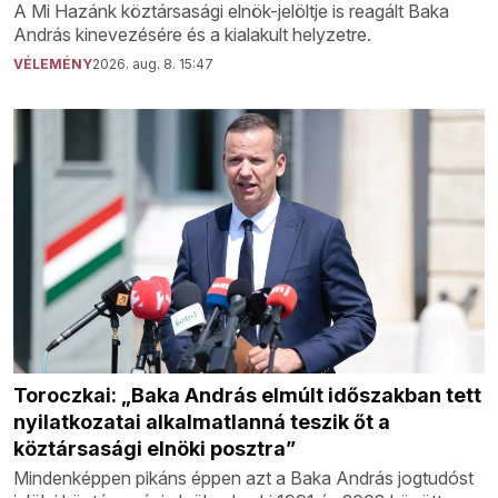
A Mi Hazánk köztársasági elnök-jelöltje is reagált Baka
András kinevezésére és a kialakult helyzetre.
VÉLEMÉNY
2026. aug. 8. 15:47
Toroczkai: „Baka András elmúlt időszakban tett
nyilatkozatai alkalmatlanná teszik őt a
köztársasági elnöki posztra”
Mindenképpen pikáns éppen azt a Baka András jogtudóst