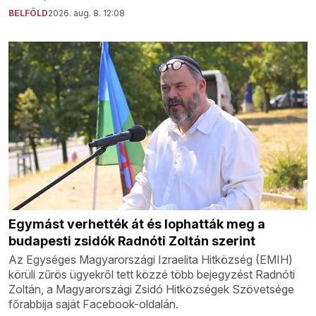
BELFÖLD
2026. aug. 8. 12:08
Egymást verhették át és lophatták meg a
budapesti zsidók Radnóti Zoltán szerint
Az Egységes Magyarországi Izraelita Hitközség (EMIH)
körüli zűrös ügyekről tett közzé több bejegyzést Radnóti
Zoltán, a Magyarországi Zsidó Hitközségek Szövetsége
főrabbija saját Facebook-oldalán.