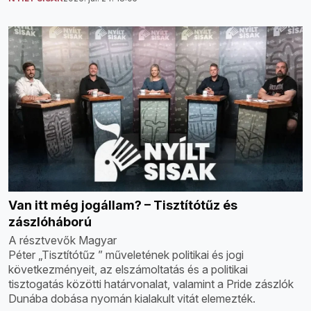
Van itt még jogállam? – Tisztítótűz és
zászlóháború
A résztvevők Magyar
Péter „Tisztítótűz ” műveletének politikai és jogi
következményeit, az elszámoltatás és a politikai
tisztogatás közötti határvonalat, valamint a Pride zászlók
Dunába dobása nyomán kialakult vitát elemezték.