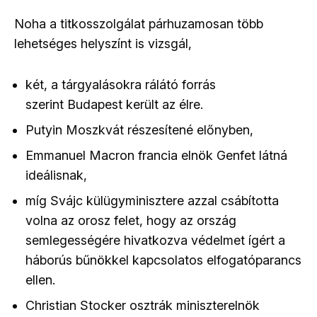
Noha a titkosszolgálat párhuzamosan több
lehetséges helyszínt is vizsgál,
két, a tárgyalásokra rálátó forrás
szerint
Budapest
került az élre.
Putyin
Moszkvát
részesítené előnyben,
Emmanuel Macron francia elnök
Genfet
látná
ideálisnak,
míg
Svájc
külügyminisztere azzal csábította
volna az orosz felet, hogy az ország
semlegességére hivatkozva védelmet ígért a
háborús bűnökkel kapcsolatos elfogatóparancs
ellen.
Christian Stocker osztrák miniszterelnök