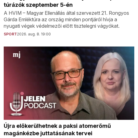
túrázók szeptember 5-én
A HVIM – Magyar Ellenállás által szervezett 21. Rongyos
Gárda Emléktúra az ország minden pontjáról hívja a
nyugati végek védelmezői előtt tisztelegni vágyókat.
SPORT
2026. aug. 8. 19:00
Újra előkerülhetnek a paksi atomerőmű
magánkézbe juttatásának tervei