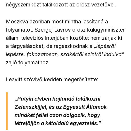
négyszemközt találkozott
az orosz vezetővel.
Moszkva azonban most mintha lassítaná a
folyamatot. Szergej Lavrov orosz külügyminiszter
állami televíziós interjúban közölte: nem zárják ki
a tárgyalásokat, de ragaszkodnak a
„lépésről
lépésre, fokozatosan, szakértői szintről indulva”
zajló folyamathoz.
Leavitt szóvivő kedden megerősítette:
„
Putyin elvben hajlandó találkozni
Zelenszkijjel, és az Egyesült Államok
mindkét féllel azon dolgozik, hogy
létrejöjjön a kétoldalú egyeztetés.
”