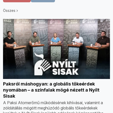
Összes
Paksról máshogyan: a globális tőkeérdek
nyomában – a színfalak mögé nézett a Nyílt
Sisak
A Paksi Atomerőmű működésének kihívásai, valamint a
zöldátállás mögött meghúzódó globális tőkeérdekek