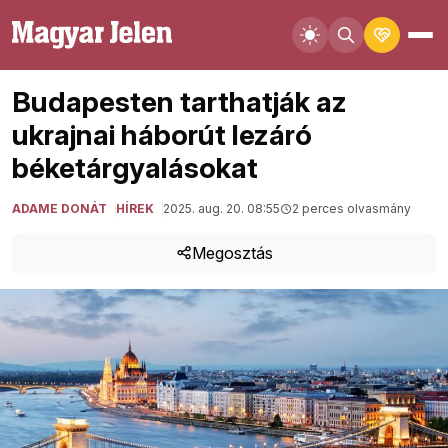
Budapesten tarthatják az
ukrajnai háborút lezáró
béketárgyalásokat
ADAME DONÁT
HÍREK
2025. aug. 20. 08:55
2 perces olvasmány
Megosztás