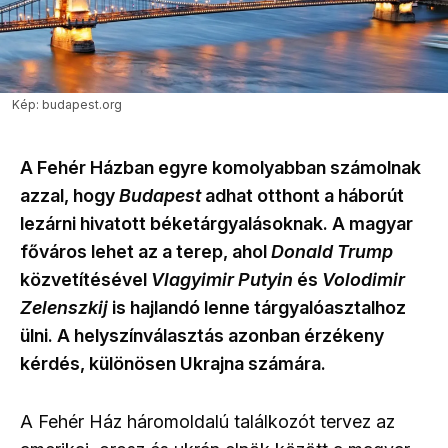
Kép: budapest.org
A Fehér Házban egyre komolyabban számolnak
azzal, hogy
Budapest
adhat otthont a háborút
lezárni hivatott béketárgyalásoknak. A magyar
főváros lehet az a terep, ahol
Donald Trump
közvetítésével
Vlagyimir Putyin
és
Volodimir
Zelenszkij
is hajlandó lenne tárgyalóasztalhoz
ülni. A helyszínválasztás azonban érzékeny
kérdés, különösen Ukrajna számára.
A Fehér Ház háromoldalú találkozót tervez az