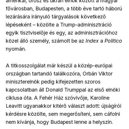
amerikai, orosz és ukrán elnök között a magyar
fővárosban, Budapesten, a több éve tartó háború
lezárására irányuló tárgyalások következő
lépéseként – közölte a Trump-adminisztráció
egyik tisztviselője és egy, az adminisztrációhoz
közel álló személy, számolt be az
Index
a
Politico
nyomán.
A titkosszolgálat már készül a közép-európai
országban tartandó találkozóra, Orbán Viktor
miniszterelnök pedig kifejezetten szoros
kapcsolatban áll Donald Trumppal az első elnöki
ciklusa óta. A Fehér Ház szóvivője, Karoline
Leavitt ugyanakkor kitérő választ adott: újságírói
kérdésre közölte, sem megerősíteni, sem cáfolni
nem kívánja, hogy Budapest lenne a helyszín.