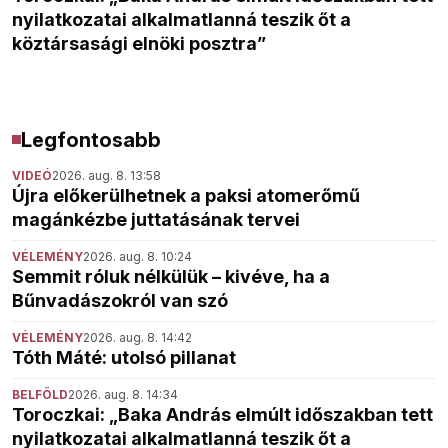
nyilatkozatai alkalmatlanná teszik őt a
köztársasági elnöki posztra”
Legfontosabb
VIDEÓ
2026. aug. 8. 13:58
Újra előkerülhetnek a paksi atomerőmű
magánkézbe juttatásának tervei
VÉLEMÉNY
2026. aug. 8. 10:24
Semmit róluk nélkülük – kivéve, ha a
Bűnvadászokról van szó
VÉLEMÉNY
2026. aug. 8. 14:42
Tóth Máté: utolsó pillanat
BELFÖLD
2026. aug. 8. 14:34
Toroczkai: „Baka András elmúlt időszakban tett
nyilatkozatai alkalmatlanná teszik őt a