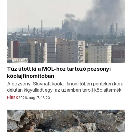
Tűz ütött ki a MOL-hoz tartozó pozsonyi
kőolajfinomítóban
A pozsonyi Slovnaft kőolaj-finomítóban pénteken kora
délután kigyulladt egy, az üzemben tárolt kőolajtermék.
HÍREK
2026. aug. 7. 16:20