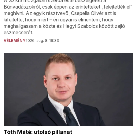
A Szikra mozgalom szerda este beszélgetett a
Bűnvadászokról, csak éppen az érintetteket „felejtették el”
meghívni. Az egyik résztvevő, Csepella Olivér azt is
kifejtette, hogy miért – én ugyanis elmentem, hogy
meghallgassam a közte és Hegyi Szabolcs között zajló
eszmecserét.
VÉLEMÉNY
2026. aug. 8. 16:33
Tóth Máté: utolsó pillanat