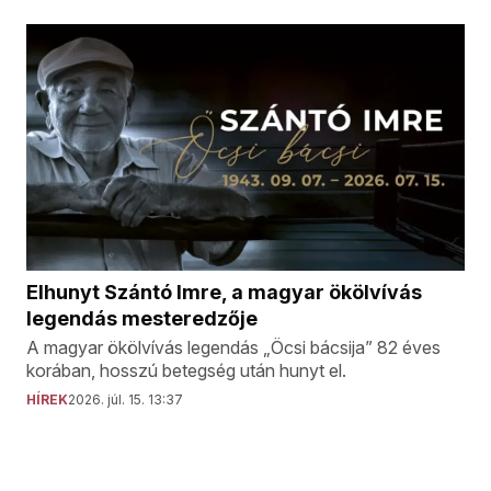
Elhunyt Szántó Imre, a magyar ökölvívás
legendás mesteredzője
A magyar ökölvívás legendás „Öcsi bácsija” 82 éves
korában, hosszú betegség után hunyt el.
HÍREK
2026. júl. 15. 13:37