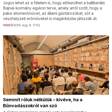
Jogos lehet az a félelem is, hogy előkerülhet a balliberális
Bajnai-kormány egykori terve, amely arról szólt, hogy a
paksi atomerőművet, az állami gáztározókat, sőt a
vészhelyzeti erőműveket is magánkézbe játsszák át.
VIDEÓ
2026. aug. 8. 17:52
Semmit róluk nélkülük – kivéve, ha a
Bűnvadászokról van szó