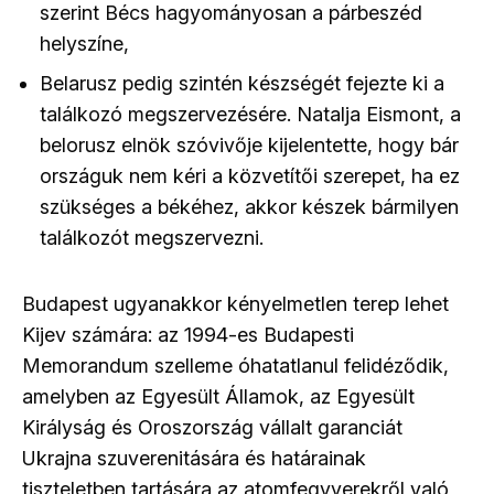
szerint
Bécs
hagyományosan a párbeszéd
helyszíne,
Belarusz
pedig szintén készségét fejezte ki a
találkozó megszervezésére. Natalja Eismont, a
belorusz elnök szóvivője kijelentette, hogy bár
országuk nem kéri a közvetítői szerepet, ha ez
szükséges a békéhez, akkor készek bármilyen
találkozót megszervezni.
Budapest ugyanakkor kényelmetlen terep lehet
Kijev számára: az 1994-es Budapesti
Memorandum szelleme óhatatlanul felidéződik,
amelyben az Egyesült Államok, az Egyesült
Királyság és Oroszország vállalt garanciát
Ukrajna szuverenitására és határainak
tiszteletben tartására az atomfegyverekről való