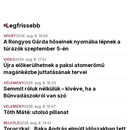
Legfrissebb
SPORT
2026. aug. 8. 19:00
A Rongyos Gárda hőseinek nyomába lépnek a
túrázók szeptember 5-én
VIDEÓ
2026. aug. 8. 17:52
Újra előkerülhetnek a paksi atomerőmű
magánkézbe juttatásának tervei
VÉLEMÉNY
2026. aug. 8. 16:33
Semmit róluk nélkülük – kivéve, ha a
Bűnvadászokról van szó
VÉLEMÉNY
2026. aug. 8. 15:47
Tóth Máté: utolsó pillanat
BELFÖLD
2026. aug. 8. 14:41
Toroczkai: „Baka András elmúlt időszakban tett