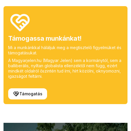
Támogassa munkánkat!
Mi a munkánkkal háláljuk meg a megtisztelő figyelmüket és
támogatásukat.
A Magyarjelen.hu (Magyar Jelen) sem a kormánytól, sem a
balliberális, nyíltan globalista ellenzéktől nem függ, ezért
mindkét oldalról őszintén tud írni, hírt közölni, oknyomozni,
igazságot feltárni.
Támogatás