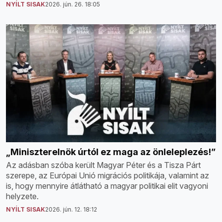
NYÍLT SISAK
2026. jún. 26. 18:05
„Miniszterelnök úrtól ez maga az önleleplezés!”
Az adásban szóba került Magyar Péter és a Tisza Párt
szerepe, az Európai Unió migrációs politikája, valamint az
is, hogy mennyire átlátható a magyar politikai elit vagyoni
helyzete.
NYÍLT SISAK
2026. jún. 12. 18:12