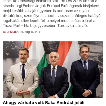
jelölni köztársasági elnöknek, aki 1991 és 2008 között a
strasbourgi Emberi Jogok Európai Bíróságának bírájaként,
majd később a saját ügyében is pontosan az olyan
diktatórikus, személyre szabott, visszamenőleges hatályú
jogalkotás ellen lépett fel, amelyet most csúcsra járat a
Tisza Párt – írta bejegyzésében Toroczkai László.
BELFÖLD
2026. aug. 8. 14:41
Ahogy várható volt: Baka Andrást jelöli