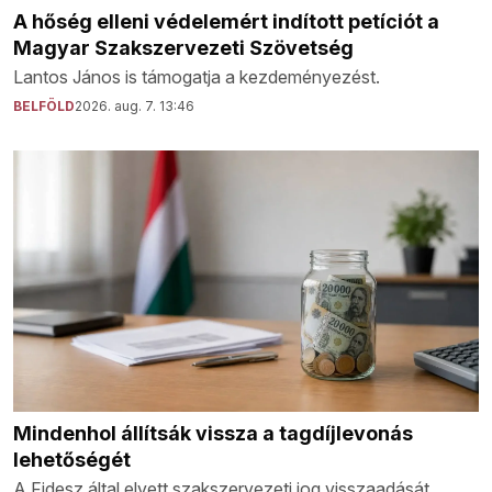
A hőség elleni védelemért indított petíciót a
Magyar Szakszervezeti Szövetség
Lantos János is támogatja a kezdeményezést.
BELFÖLD
2026. aug. 7. 13:46
Mindenhol állítsák vissza a tagdíjlevonás
lehetőségét
A Fidesz által elvett szakszervezeti jog visszaadását