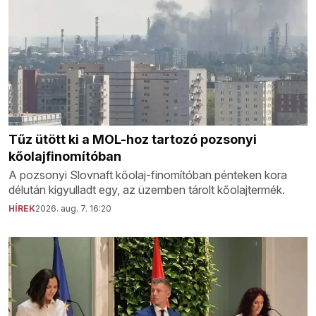
Tűz ütött ki a MOL-hoz tartozó pozsonyi
kőolajfinomítóban
A pozsonyi Slovnaft kőolaj-finomítóban pénteken kora
délután kigyulladt egy, az üzemben tárolt kőolajtermék.
HÍREK
2026. aug. 7. 16:20