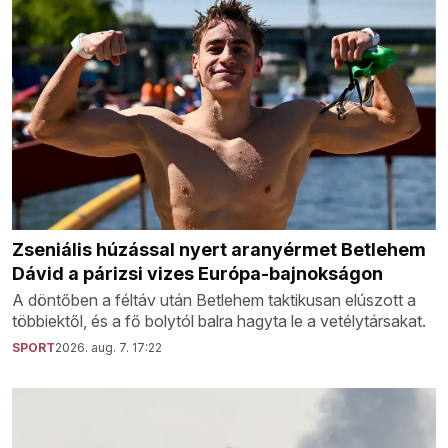
Zseniális húzással nyert aranyérmet Betlehem
Dávid a párizsi vizes Európa-bajnokságon
A döntőben a féltáv után Betlehem taktikusan elúszott a
többiektől, és a fő bolytól balra hagyta le a vetélytársakat.
SPORT
2026. aug. 7. 17:22