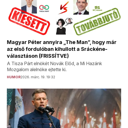
Magyar Péter annyira „The Man”, hogy már
az első fordulóban kihullott a Sráckéne-
választáson (FRISSÍTVE)
A Tisza Párt elnökét Novák Előd, a Mi Hazánk
Mozgalom alelnöke ejtette ki.
HUMOR
2026. márc. 19. 19:32