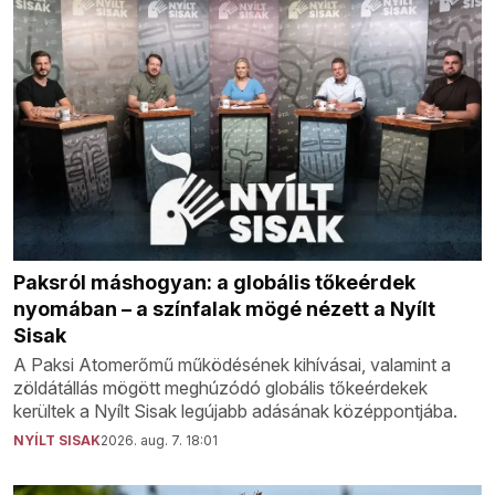
Paksról máshogyan: a globális tőkeérdek
nyomában – a színfalak mögé nézett a Nyílt
Sisak
A Paksi Atomerőmű működésének kihívásai, valamint a
zöldátállás mögött meghúzódó globális tőkeérdekek
kerültek a Nyílt Sisak legújabb adásának középpontjába.
NYÍLT SISAK
2026. aug. 7. 18:01