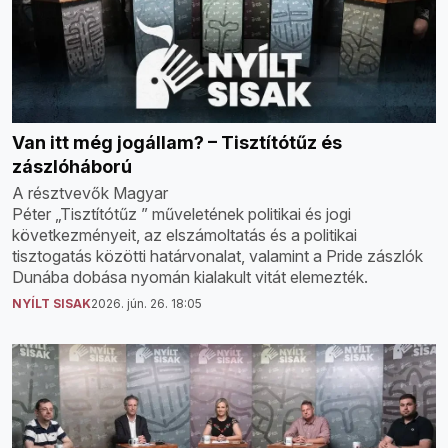
Van itt még jogállam? – Tisztítótűz és
zászlóháború
A résztvevők Magyar
Péter „Tisztítótűz ” műveletének politikai és jogi
következményeit, az elszámoltatás és a politikai
tisztogatás közötti határvonalat, valamint a Pride zászlók
Dunába dobása nyomán kialakult vitát elemezték.
NYÍLT SISAK
2026. jún. 26. 18:05