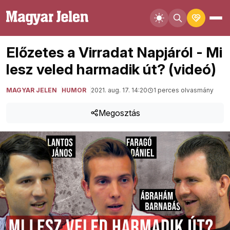
Előzetes a Virradat Napjáról - Mi
lesz veled harmadik út? (videó)
MAGYAR JELEN
HUMOR
2021. aug. 17. 14:20
1 perces olvasmány
Megosztás