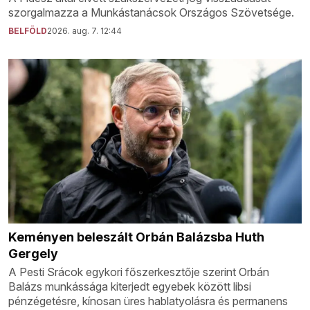
szorgalmazza a Munkástanácsok Országos Szövetsége.
BELFÖLD
2026. aug. 7. 12:44
Keményen beleszált Orbán Balázsba Huth
Gergely
A Pesti Srácok egykori főszerkesztője szerint Orbán
Balázs munkássága kiterjedt egyebek között libsi
pénzégetésre, kínosan üres hablatyolásra és permanens