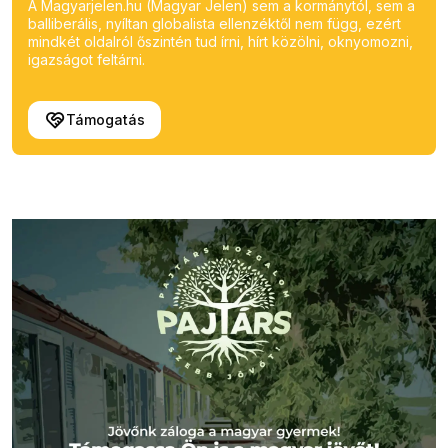
A Magyarjelen.hu (Magyar Jelen) sem a kormánytól, sem a
balliberális, nyíltan globalista ellenzéktől nem függ, ezért
mindkét oldalról őszintén tud írni, hírt közölni, oknyomozni,
igazságot feltárni.
Támogatás