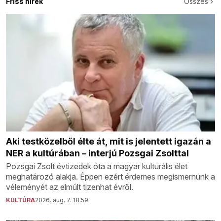
Friss hírek
Összes
Aki testközelből élte át, mit is jelentett igazán a
NER a kultúrában – interjú Pozsgai Zsolttal
Pozsgai Zsolt évtizedek óta a magyar kulturális élet
meghatározó alakja. Éppen ezért érdemes megismernünk a
véleményét az elmúlt tizenhat évről.
KULTÚRA
2026. aug. 7. 18:59