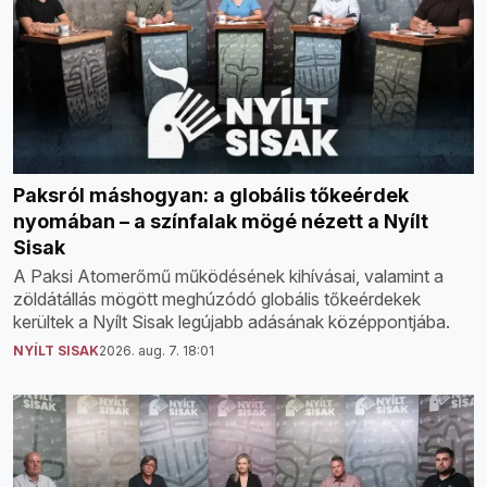
Paksról máshogyan: a globális tőkeérdek
nyomában – a színfalak mögé nézett a Nyílt
Sisak
A Paksi Atomerőmű működésének kihívásai, valamint a
zöldátállás mögött meghúzódó globális tőkeérdekek
kerültek a Nyílt Sisak legújabb adásának középpontjába.
NYÍLT SISAK
2026. aug. 7. 18:01