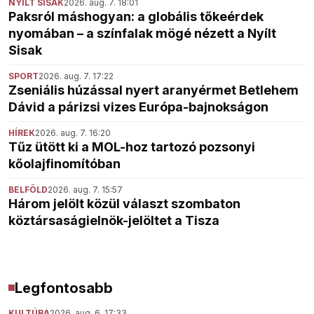
NYÍLT SISAK
2026. aug. 7. 18:01
Paksról máshogyan: a globális tőkeérdek
nyomában – a színfalak mögé nézett a Nyílt
Sisak
SPORT
2026. aug. 7. 17:22
Zseniális húzással nyert aranyérmet Betlehem
Dávid a párizsi vizes Európa-bajnokságon
HÍREK
2026. aug. 7. 16:20
Tűz ütött ki a MOL-hoz tartozó pozsonyi
kőolajfinomítóban
BELFÖLD
2026. aug. 7. 15:57
Három jelölt közül választ szombaton
köztársaságielnök-jelöltet a Tisza
Legfontosabb
KULTÚRA
2026. aug. 6. 17:33