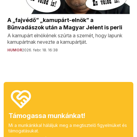
A „fajvédő” „kamupárt-elnök” a
Bűnvadászok után a Magyar Jelent is perli
A kamupárt elnökének szúrta a szemét, hogy lapunk
kamupártnak nevezte a kamupártját.
HUMOR
2026. febr. 18. 16:38
Támogassa munkánkat!
Mi a munkánkkal háláljuk meg a megtisztelő figyelmüket és
támogatásukat.