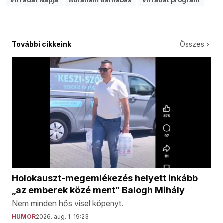
Virradat Napja
Ábrahám Barnabás
virradat program
További cikkeink
Összes
Holokauszt-megemlékezés helyett inkább
„az emberek közé ment” Balogh Mihály
Nem minden hős visel köpenyt.
HUMOR
2026. aug. 1. 19:23