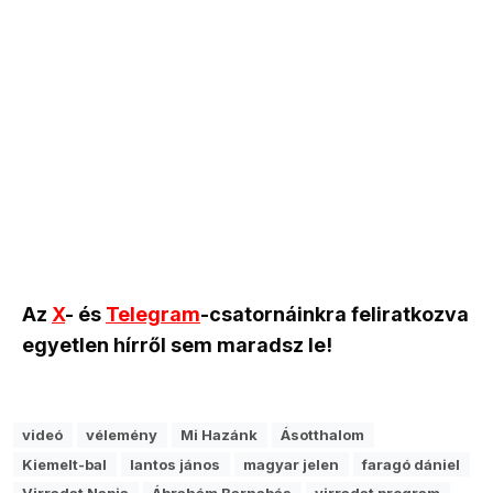
Az
X
- és
Telegram
-csatornáinkra feliratkozva
egyetlen hírről sem maradsz le!
videó
vélemény
Mi Hazánk
Ásotthalom
Kiemelt-bal
lantos jános
magyar jelen
faragó dániel