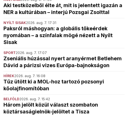
Aki testközelből élte át, mit is jelentett igazán a
NER a kultúrában – interjú Pozsgai Zsolttal
NYÍLT SISAK
2026. aug. 7. 17:31
Paksról máshogyan: a globális tőkeérdek
nyomában – a színfalak mögé nézett a Nyílt
Sisak
SPORT
2026. aug. 7. 17:07
Zseniális húzással nyert aranyérmet Betlehem
Dávid a párizsi vizes Európa-bajnokságon
HÍREK
2026. aug. 7. 16:08
Tűz ütött ki a MOL-hoz tartozó pozsonyi
kőolajfinomítóban
BELFÖLD
2026. aug. 7. 15:42
Három jelölt közül választ szombaton
köztársaságielnök-jelöltet a Tisza