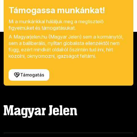
Támogassa munkánkat!
Mi a munkánkkal háláljuk meg a megtisztelő
figyelmüket és támogatásukat.
A Magyarjelen.hu (Magyar Jelen) sem a kormánytól,
sem a balliberális, nyíltan globalista ellenzéktől nem
függ, ezért mindkét oldalról őszintén tud írni, hírt
közölni, oknyomozni, igazságot feltárni.
Támogatás