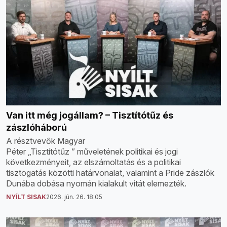
Van itt még jogállam? – Tisztítótűz és
zászlóháború
A résztvevők Magyar
Péter „Tisztítótűz ” műveletének politikai és jogi
következményeit, az elszámoltatás és a politikai
tisztogatás közötti határvonalat, valamint a Pride zászlók
Dunába dobása nyomán kialakult vitát elemezték.
NYÍLT SISAK
2026. jún. 26. 18:05