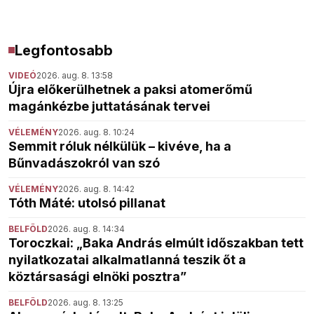
Legfontosabb
VIDEÓ
2026. aug. 8. 13:58
Újra előkerülhetnek a paksi atomerőmű
magánkézbe juttatásának tervei
VÉLEMÉNY
2026. aug. 8. 10:24
Semmit róluk nélkülük – kivéve, ha a
Bűnvadászokról van szó
VÉLEMÉNY
2026. aug. 8. 14:42
Tóth Máté: utolsó pillanat
BELFÖLD
2026. aug. 8. 14:34
Toroczkai: „Baka András elmúlt időszakban tett
nyilatkozatai alkalmatlanná teszik őt a
köztársasági elnöki posztra”
BELFÖLD
2026. aug. 8. 13:25