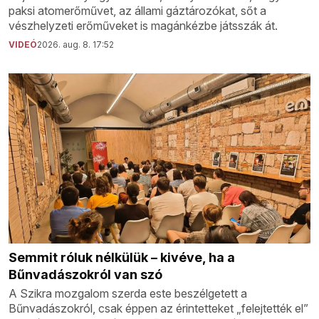
paksi atomerőművet, az állami gáztározókat, sőt a
vészhelyzeti erőműveket is magánkézbe játsszák át.
VIDEÓ
2026. aug. 8. 17:52
Semmit róluk nélkülük – kivéve, ha a
Bűnvadászokról van szó
A Szikra mozgalom szerda este beszélgetett a
Bűnvadászokról, csak éppen az érintetteket „felejtették el”