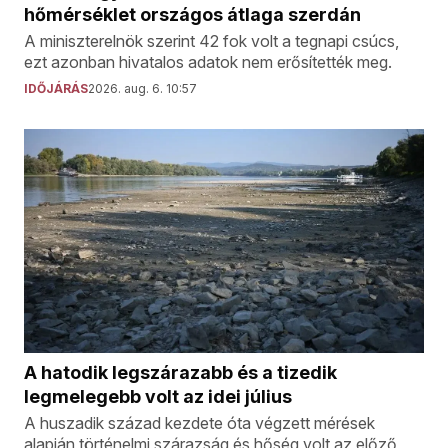
hőmérséklet országos átlaga szerdán
A miniszterelnök szerint 42 fok volt a tegnapi csúcs,
ezt azonban hivatalos adatok nem erősítették meg.
IDŐJÁRÁS
2026. aug. 6. 10:57
A hatodik legszárazabb és a tizedik
legmelegebb volt az idei július
A huszadik század kezdete óta végzett mérések
alapján történelmi szárazság és hőség volt az előző