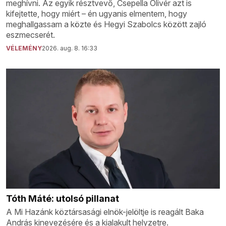
meghívni. Az egyik résztvevő, Csepella Olivér azt is
kifejtette, hogy miért – én ugyanis elmentem, hogy
meghallgassam a közte és Hegyi Szabolcs között zajló
eszmecserét.
VÉLEMÉNY
2026. aug. 8. 16:33
Tóth Máté: utolsó pillanat
A Mi Hazánk köztársasági elnök-jelöltje is reagált Baka
András kinevezésére és a kialakult helyzetre.