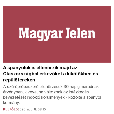
A spanyolok is ellenőrzik majd az
Olaszországból érkezőket a kikötőkben és
repülőtereken
A szúrópróbaszerű ellenőrzések 30 napig maradnak
érvényben, kivéve, ha változnak az intézkedés
bevezetését indokló körülmények - közölte a spanyol
kormány.
KÜLFÖLD
2026. aug. 8. 08:10