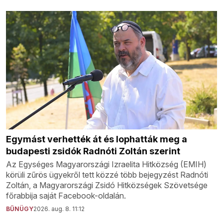
Egymást verhették át és lophatták meg a
budapesti zsidók Radnóti Zoltán szerint
Az Egységes Magyarországi Izraelita Hitközség (EMIH)
körüli zűrös ügyekről tett közzé több bejegyzést Radnóti
Zoltán, a Magyarországi Zsidó Hitközségek Szövetsége
főrabbija saját Facebook-oldalán.
BŰNÜGY
2026. aug. 8. 11:12