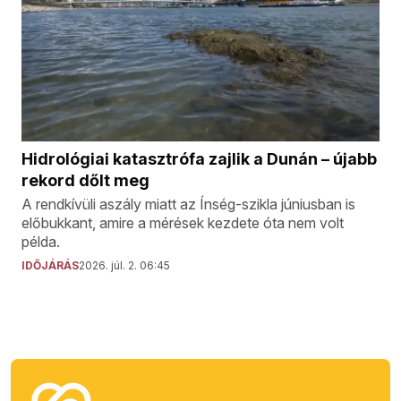
Hidrológiai katasztrófa zajlik a Dunán – újabb
rekord dőlt meg
A rendkívüli aszály miatt az Ínség-szikla júniusban is
előbukkant, amire a mérések kezdete óta nem volt
példa.
IDŐJÁRÁS
2026. júl. 2. 06:45