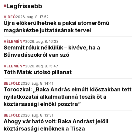
Legfrissebb
VIDEÓ
2026. aug. 8. 17:52
Újra előkerülhetnek a paksi atomerőmű
magánkézbe juttatásának tervei
VÉLEMÉNY
2026. aug. 8. 16:33
Semmit róluk nélkülük – kivéve, ha a
Bűnvadászokról van szó
VÉLEMÉNY
2026. aug. 8. 15:47
Tóth Máté: utolsó pillanat
BELFÖLD
2026. aug. 8. 14:41
Toroczkai: „Baka András elmúlt időszakban tett
nyilatkozatai alkalmatlanná teszik őt a
köztársasági elnöki posztra”
BELFÖLD
2026. aug. 8. 13:31
Ahogy várható volt: Baka Andrást jelöli
köztársasági elnöknek a Tisza