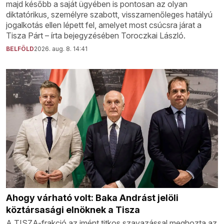
majd később a saját ügyében is pontosan az olyan
diktatórikus, személyre szabott, visszamenőleges hatályú
jogalkotás ellen lépett fel, amelyet most csúcsra járat a
Tisza Párt – írta bejegyzésében Toroczkai László.
BELFÖLD
2026. aug. 8. 14:41
Ahogy várható volt: Baka Andrást jelöli
köztársasági elnöknek a Tisza
A TISZA-frakció az imént titkos szavazással meghozta az