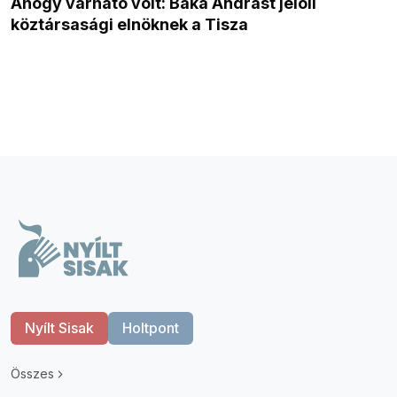
Ahogy várható volt: Baka Andrást jelöli
köztársasági elnöknek a Tisza
Nyílt Sisak
Holtpont
Összes