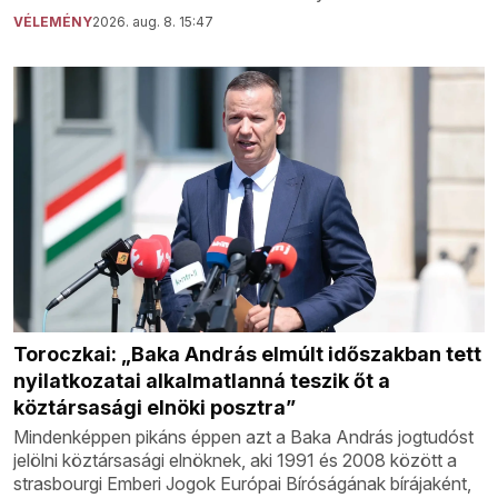
VÉLEMÉNY
2026. aug. 8. 15:47
Toroczkai: „Baka András elmúlt időszakban tett
nyilatkozatai alkalmatlanná teszik őt a
köztársasági elnöki posztra”
Mindenképpen pikáns éppen azt a Baka András jogtudóst
jelölni köztársasági elnöknek, aki 1991 és 2008 között a
strasbourgi Emberi Jogok Európai Bíróságának bírájaként,