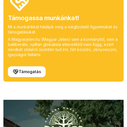
Támogassa munkánkat!
Mi a munkánkkal háláljuk meg a megtisztelő figyelmüket és
támogatásukat.
A Magyarjelen.hu (Magyar Jelen) sem a kormánytól, sem a
balliberális, nyíltan globalista ellenzéktől nem függ, ezért
mindkét oldalról őszintén tud írni, hírt közölni, oknyomozni,
igazságot feltárni.
Támogatás