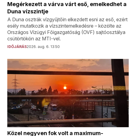
Megérkezett a várva várt eső, emelkedhet a
Duna vízszintje
A Duna osztrák vízgyűjtőin elkezdett esni az eső, ezért
esély mutatkozik a vízszintemelkedésre – közölte az
Országos Vízügyi Főigazgatóság (OVF) sajtóosztálya
csütörtökön az MTI-vel.
IDŐJÁRÁS
2026. aug. 6. 13:50
Közel negyven fok volt a maximum-