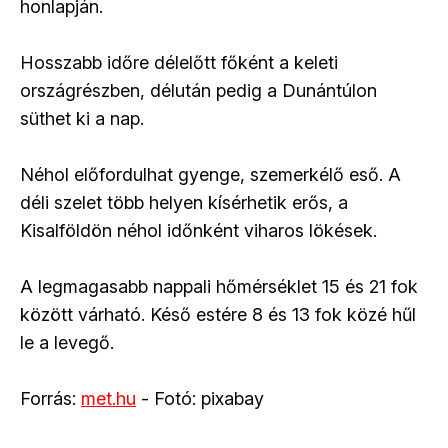
honlapján.
Hosszabb időre délelőtt főként a keleti
országrészben, délután pedig a Dunántúlon
süthet ki a nap.
Néhol előfordulhat gyenge, szemerkélő eső. A
déli szelet több helyen kísérhetik erős, a
Kisalföldön néhol időnként viharos lökések.
A legmagasabb nappali hőmérséklet 15 és 21 fok
között várható. Késő estére 8 és 13 fok közé hűl
le a levegő.
Forrás:
met.hu
- Fotó: pixabay