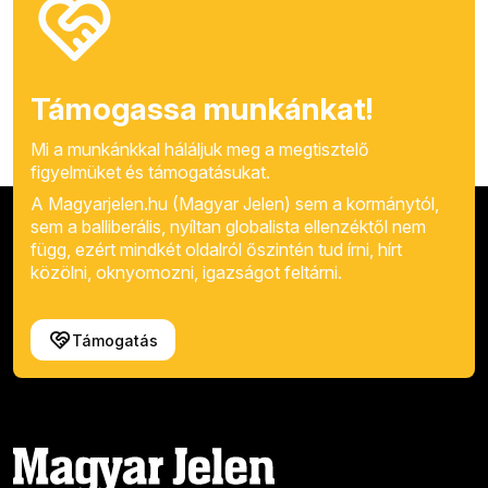
Támogassa munkánkat!
Mi a munkánkkal háláljuk meg a megtisztelő
figyelmüket és támogatásukat.
A Magyarjelen.hu (Magyar Jelen) sem a kormánytól,
sem a balliberális, nyíltan globalista ellenzéktől nem
függ, ezért mindkét oldalról őszintén tud írni, hírt
közölni, oknyomozni, igazságot feltárni.
Támogatás