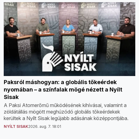
Paksról máshogyan: a globális tőkeérdek
nyomában – a színfalak mögé nézett a Nyílt
Sisak
A Paksi Atomerőmű működésének kihívásai, valamint a
zöldátállás mögött meghúzódó globális tőkeérdekek
kerültek a Nyílt Sisak legújabb adásának középpontjába.
NYÍLT SISAK
2026. aug. 7. 18:01