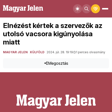
Elnézést kértek a szervezők az
utolsó vacsora kigúnyolása
miatt
MAGYAR JELEN
KÜLFÖLD
2024. júl. 28. 19:19
1 perces olvasmány
Megosztás