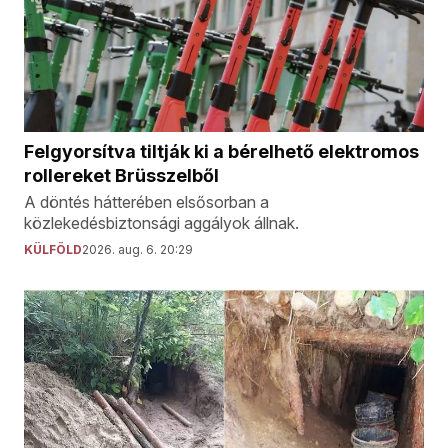
Felgyorsítva tiltják ki a bérelhető elektromos
rollereket Brüsszelből
A döntés hátterében elsősorban a
közlekedésbiztonsági aggályok állnak.
KÜLFÖLD
2026. aug. 6. 20:29