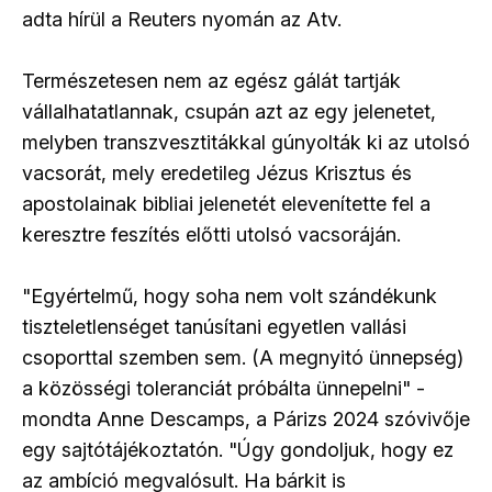
adta hírül a Reuters nyomán az Atv.
Természetesen nem az egész gálát tartják
vállalhatatlannak, csupán azt az egy jelenetet,
melyben transzvesztitákkal gúnyolták ki az utolsó
vacsorát, mely eredetileg Jézus Krisztus és
apostolainak bibliai jelenetét elevenítette fel a
keresztre feszítés előtti utolsó vacsoráján.
"Egyértelmű, hogy soha nem volt szándékunk
tiszteletlenséget tanúsítani egyetlen vallási
csoporttal szemben sem. (A megnyitó ünnepség)
a közösségi toleranciát próbálta ünnepelni" -
mondta Anne Descamps, a Párizs 2024 szóvivője
egy sajtótájékoztatón. "Úgy gondoljuk, hogy ez
az ambíció megvalósult. Ha bárkit is