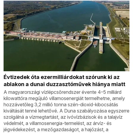
Évtizedek óta ezermilliárdokat szórunk ki az
ablakon a dunai duzzasztóművek hiánya miatt
A magyarországi vízlépcsőrendszer évente 4–5 milliárd
kilowattóra megújuló villamosenergiát termelhetne, amely
hozzávetőleg 3,2 millió tonna szén-dioxid-kibocsátás
kiváltását tenné lehetővé. A Duna szabályozása egyszerre
szolgálná a vízmegtartást, az ivóvízbázisok és a talajvíz
védelmét, a villamosenergia-termelést, az árvíz- és
jégvédekezést, a mezőgazdaságot, a hajózást, a