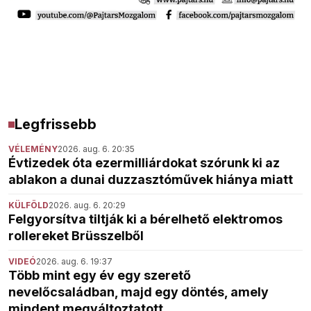
Legfrissebb
VÉLEMÉNY
2026. aug. 6. 20:35
Évtizedek óta ezermilliárdokat szórunk ki az
ablakon a dunai duzzasztóművek hiánya miatt
KÜLFÖLD
2026. aug. 6. 20:29
Felgyorsítva tiltják ki a bérelhető elektromos
rollereket Brüsszelből
VIDEÓ
2026. aug. 6. 19:37
Több mint egy év egy szerető
nevelőcsaládban, majd egy döntés, amely
mindent megváltoztatott