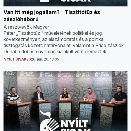
Van itt még jogállam? – Tisztítótűz és
zászlóháború
A résztvevők Magyar
Péter „Tisztítótűz ” műveletének politikai és jogi
következményeit, az elszámoltatás és a politikai
tisztogatás közötti határvonalat, valamint a Pride zászlók
Dunába dobása nyomán kialakult vitát elemezték.
NYÍLT SISAK
2026. jún. 26. 18:05