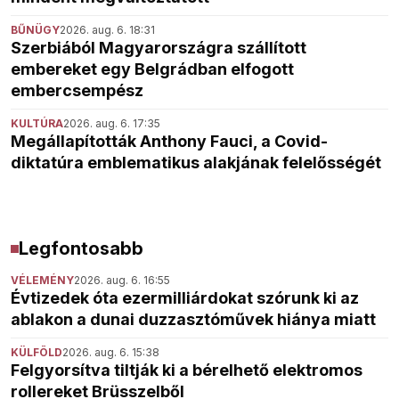
BŰNÜGY
2026. aug. 6. 18:31
Szerbiából Magyarországra szállított
embereket egy Belgrádban elfogott
embercsempész
KULTÚRA
2026. aug. 6. 17:35
Megállapították Anthony Fauci, a Covid-
diktatúra emblematikus alakjának felelősségét
Legfontosabb
VÉLEMÉNY
2026. aug. 6. 16:55
Évtizedek óta ezermilliárdokat szórunk ki az
ablakon a dunai duzzasztóművek hiánya miatt
KÜLFÖLD
2026. aug. 6. 15:38
Felgyorsítva tiltják ki a bérelhető elektromos
rollereket Brüsszelből