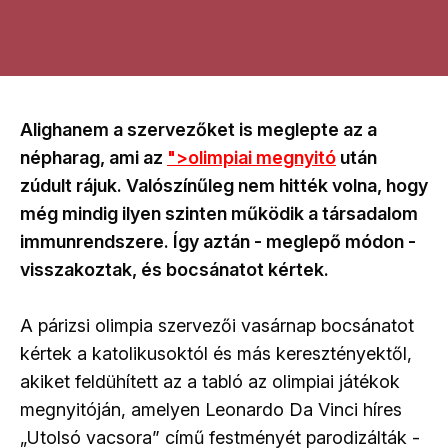
Alighanem a szervezőket is meglepte az a
népharag, ami az
">olimpiai megnyitó
után
zúdult rájuk. Valószínűleg nem hitték volna, hogy
még mindig ilyen szinten működik a társadalom
immunrendszere. Így aztán - meglepő módon -
visszakoztak, és bocsánatot kértek.
A párizsi olimpia szervezői vasárnap bocsánatot
kértek a katolikusoktól és más keresztényektől,
akiket feldühített az a tabló az olimpiai játékok
megnyitóján, amelyen Leonardo Da Vinci híres
„Utolsó vacsora” című festményét parodizálták -