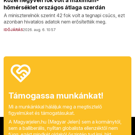
Közel negyven fok volt a maximum-
hőmérséklet országos átlaga szerdán
A miniszterelnök szerint 42 fok volt a tegnapi csúcs, ezt
azonban hivatalos adatok nem erősítették meg.
IDŐJÁRÁS
2026. aug. 6. 10:57
Támogassa munkánkat!
Mi a munkánkkal háláljuk meg a megtisztelő
figyelmüket és támogatásukat.
A Magyarjelen.hu (Magyar Jelen) sem a kormánytól,
sem a balliberális, nyíltan globalista ellenzéktől nem
függ, ezért mindkét oldalról őszintén tud írni, hírt