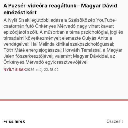
A Puzsér-videóra reagáltunk – Magyar Dávid
elnézést kért
A Nyílt Sisak legutóbbi adása a Szélsőközép YouTube-
csatornán futó Önkényes Mérvadó nagy vihart kavart
epizódjáról szólt. A műsorban a téma pszichológiai, jogi és
társadalmi következményeit elemezte Gulyás Anita a
vendégeivel: Hal Melinda klinikai szakpszichológussal;
Tóth Máté energiajogásszal; Horváth Tamással, a Magyar
Jelen főszerkesztőjével; valamint Magyar Dáviddal, az
Önkényes Mérvadó egyik résztvevőjével.
NYÍLT SISAK
2026. máj. 22. 18:02
Friss hírek
Összes