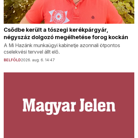
Csődbe került a tószegi kerékpárgyár,
négyszáz dolgozó megélhetése forog kockán
A Mi Hazánk munkaügyi kabinetje azonnali ötpontos
cselekvési tervvel állt elő.
BELFÖLD
2026. aug. 6. 14:47