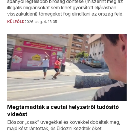
spanyol legfelsőbb bíróság döntése (miszerint még az
illegális migránsokat sem lehet gyorsított eljárásban
visszaküldeni) tömegeket fog elindítani az ország felé.
KÜLFÖLD
2026. aug. 4. 13:35
Megtámadták a ceutai helyzetről tudósító
videóst
Először „csak” üvegekkel és kövekkel dobálták meg,
majd kést rántottak, és üldözni kezdték őket.