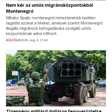
Nem kér az uniós migránsközpontokból
Montenegró
Milojko Spajic montenegrói miniszterelnök kedden
tagadta azokat a híreket, amelyek szerint Montenegró
illegális migránsok befogadására szolgáló uniós
központoknak adna otthont.
KÜLFÖLD
2026. aug. 4. 21:44
Tizennégy milliárd dolláros fegyverüzletre