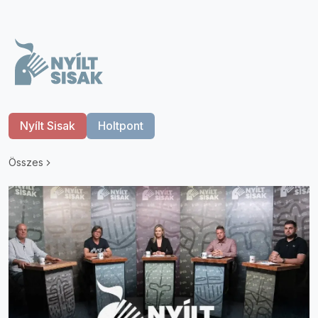
Nyílt Sisak
Holtpont
Összes