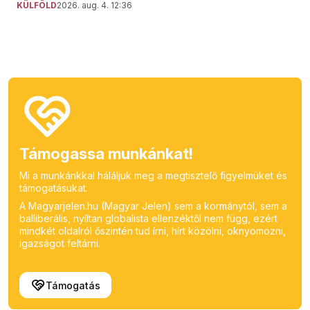
KÜLFÖLD
2026. aug. 4. 12:36
Támogassa munkánkat!
Mi a munkánkkal háláljuk meg a megtisztelő figyelmüket és
támogatásukat.
A Magyarjelen.hu (Magyar Jelen) sem a kormánytól, sem a
balliberális, nyíltan globalista ellenzéktől nem függ, ezért
mindkét oldalról őszintén tud írni, hírt közölni, oknyomozni,
igazságot feltárni.
Támogatás