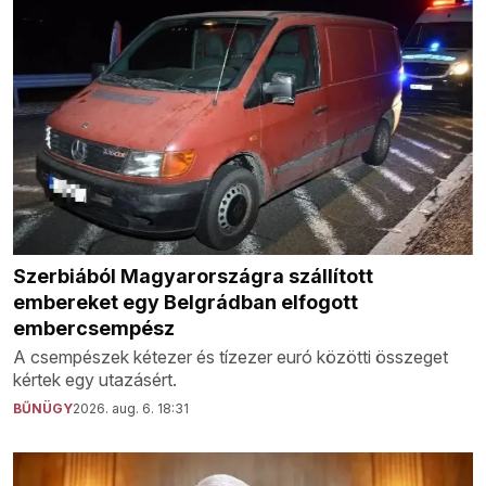
Szerbiából Magyarországra szállított
embereket egy Belgrádban elfogott
embercsempész
A csempészek kétezer és tízezer euró közötti összeget
kértek egy utazásért.
BŰNÜGY
2026. aug. 6. 18:31