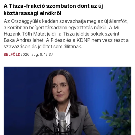
A Tisza-frakció szombaton dönt az új
köztársasági elnökről
Az Országgyűlés kedden szavazhatja meg az új államfőt,
a korábban beígért társadalmi egyeztetés nélkül. A Mi
Hazánk Tóth Mátét jelöli, a Tisza jelöltje sokak szerint
Baka András lehet. A Fidesz és a KDNP nem vesz részt a
szavazáson és jelöltet sem állítanak.
BELFÖLD
2026. aug. 6. 12:37