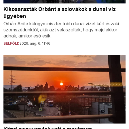
Kikosarazták Orbánt a szlovákok a dunai víz
ügyében
Orbán Anita külügyminiszter több dunai vizet kért északi
szomszédunktól, akik azt válaszolták, hogy majd akkor
adnak, amikor eső esik.
BELFÖLD
2026. aug. 6. 11:46