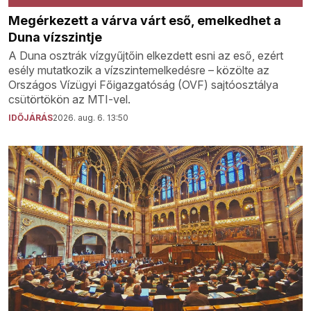
Megérkezett a várva várt eső, emelkedhet a
Duna vízszintje
A Duna osztrák vízgyűjtőin elkezdett esni az eső, ezért
esély mutatkozik a vízszintemelkedésre – közölte az
Országos Vízügyi Főigazgatóság (OVF) sajtóosztálya
csütörtökön az MTI-vel.
IDŐJÁRÁS
2026. aug. 6. 13:50