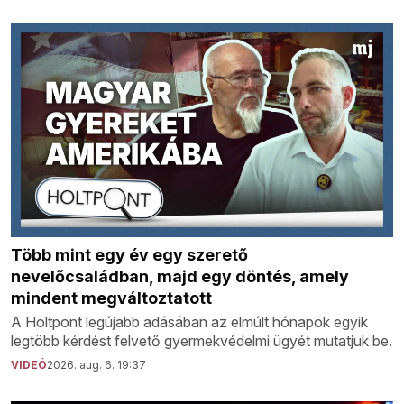
Több mint egy év egy szerető
nevelőcsaládban, majd egy döntés, amely
mindent megváltoztatott
A Holtpont legújabb adásában az elmúlt hónapok egyik
legtöbb kérdést felvető gyermekvédelmi ügyét mutatjuk be.
VIDEÓ
2026. aug. 6. 19:37