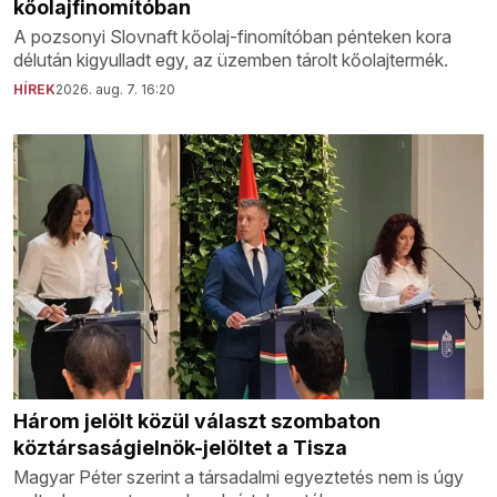
kőolajfinomítóban
A pozsonyi Slovnaft kőolaj-finomítóban pénteken kora
délután kigyulladt egy, az üzemben tárolt kőolajtermék.
HÍREK
2026. aug. 7. 16:20
Három jelölt közül választ szombaton
köztársaságielnök-jelöltet a Tisza
Magyar Péter szerint a társadalmi egyeztetés nem is úgy