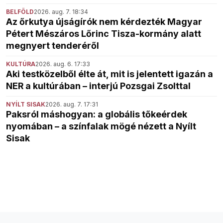
BELFÖLD
2026. aug. 7. 18:34
Az őrkutya újságírók nem kérdezték Magyar
Pétert Mészáros Lőrinc Tisza-kormány alatt
megnyert tenderéről
KULTÚRA
2026. aug. 6. 17:33
Aki testközelből élte át, mit is jelentett igazán a
NER a kultúrában – interjú Pozsgai Zsolttal
NYÍLT SISAK
2026. aug. 7. 17:31
Paksról máshogyan: a globális tőkeérdek
nyomában – a színfalak mögé nézett a Nyílt
Sisak