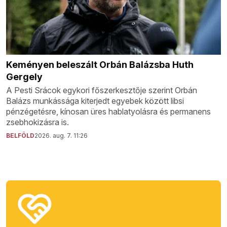
Keményen beleszált Orbán Balázsba Huth
Gergely
A Pesti Srácok egykori főszerkesztője szerint Orbán
Balázs munkássága kiterjedt egyebek között libsi
pénzégetésre, kínosan üres hablatyolásra és permanens
zsebhokizásra is.
BELFÖLD
2026. aug. 7. 11:26