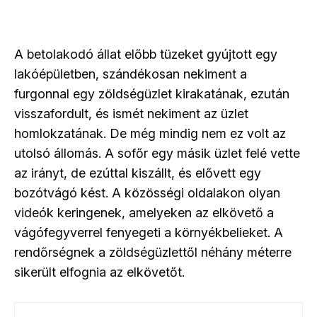
A betolakodó állat előbb tüzeket gyújtott egy
lakóépületben, szándékosan nekiment a
furgonnal egy zöldségüzlet kirakatának, ezután
visszafordult, és ismét nekiment az üzlet
homlokzatának. De még mindig nem ez volt az
utolsó állomás. A sofőr egy másik üzlet felé vette
az irányt, de ezúttal kiszállt, és elővett egy
bozótvágó kést. A közösségi oldalakon olyan
videók keringenek, amelyeken az elkövető a
vágófegyverrel fenyegeti a környékbelieket. A
rendőrségnek a zöldségüzlettől néhány méterre
sikerült elfognia az elkövetőt.