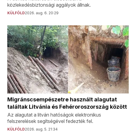
közlekedésbiztonsági aggályok állnak.
KÜLFÖLD
2026. aug. 6. 20:29
Migránscsempészetre használt alagutat
találtak Litvánia és Fehéroroszország között
Az alagutat a litván hatóságok elektronikus
felszerelések segítségével fedezték fel.
KÜLFÖLD
2026. aug. 5. 21:34