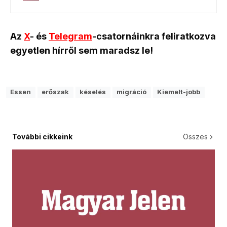
Az
X
- és
Telegram
-csatornáinkra feliratkozva
egyetlen hírről sem maradsz le!
Essen
erőszak
késelés
migráció
Kiemelt-jobb
További cikkeink
Összes