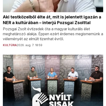
Aki testközelből élte át, mit is jelentett igazán a
NER a kultúrában – interjú Pozsgai Zsolttal
Pozsgai Zsolt évtizedek óta a magyar kulturális élet
meghatározó alakja. Éppen ezért érdemes megismernünk a
véleményét az elmúlt tizenhat évről.
KULTÚRA
2026. aug. 7. 18:59