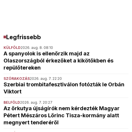
Legfrissebb
KÜLFÖLD
2026. aug. 8. 08:10
A spanyolok is ellenőrzik majd az
Olaszországból érkezőket a kikötőkben és
repülőtereken
SZÓRAKOZÁS
2026. aug. 7. 22:20
Szerbiai trombitafesztiválon fotózták le Orbán
Viktort
BELFÖLD
2026. aug. 7. 20:27
Az őrkutya újságírók nem kérdezték Magyar
Pétert Mészáros Lőrinc Tisza-kormány alatt
megnyert tenderéről