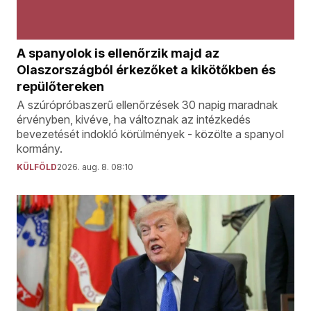
A spanyolok is ellenőrzik majd az
Olaszországból érkezőket a kikötőkben és
repülőtereken
A szúrópróbaszerű ellenőrzések 30 napig maradnak
érvényben, kivéve, ha változnak az intézkedés
bevezetését indokló körülmények - közölte a spanyol
kormány.
KÜLFÖLD
2026. aug. 8. 08:10