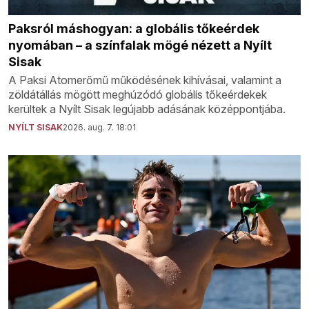
Paksról máshogyan: a globális tőkeérdek
nyomában – a színfalak mögé nézett a Nyílt
Sisak
A Paksi Atomerőmű működésének kihívásai, valamint a
zöldátállás mögött meghúzódó globális tőkeérdekek
kerültek a Nyílt Sisak legújabb adásának középpontjába.
NYÍLT SISAK
2026. aug. 7. 18:01