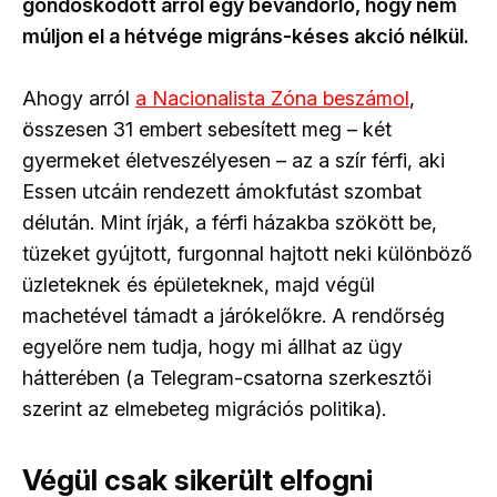
gondoskodott arról egy bevándorló, hogy nem
múljon el a hétvége migráns-késes akció nélkül.
Ahogy arról
a Nacionalista Zóna beszámol
,
összesen 31 embert sebesített meg – két
gyermeket életveszélyesen – az a szír férfi, aki
Essen utcáin rendezett ámokfutást szombat
délután. Mint írják, a férfi házakba szökött be,
tüzeket gyújtott, furgonnal hajtott neki különböző
üzleteknek és épületeknek, majd végül
machetével támadt a járókelőkre. A rendőrség
egyelőre nem tudja, hogy mi állhat az ügy
hátterében (a Telegram-csatorna szerkesztői
szerint az elmebeteg migrációs politika).
Végül csak sikerült elfogni