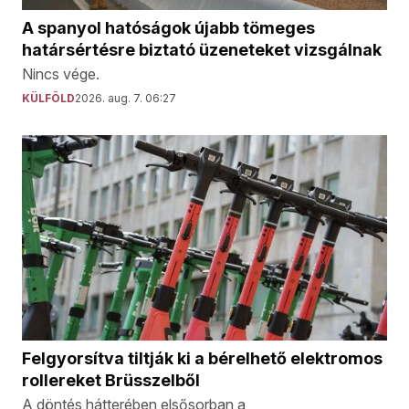
A spanyol hatóságok újabb tömeges
határsértésre biztató üzeneteket vizsgálnak
Nincs vége.
KÜLFÖLD
2026. aug. 7. 06:27
Felgyorsítva tiltják ki a bérelhető elektromos
rollereket Brüsszelből
A döntés hátterében elsősorban a