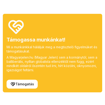
Támogassa munkánkat!
Mi a munkánkkal háláljuk meg a megtisztelő figyelmüket és
támogatásukat.
A Magyarjelen.hu (Magyar Jelen) sem a kormánytól, sem a
balliberális, nyíltan globalista ellenzéktől nem függ, ezért
mindkét oldalról őszintén tud írni, hírt közölni, oknyomozni,
igazságot feltárni.
Támogatás