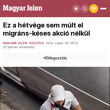
Ez a hétvége sem múlt el
migráns-késes akció nélkül
MAGYAR JELEN
KÜLFÖLD
2024. szept. 30. 09:13
1 perces olvasmány
Megosztás