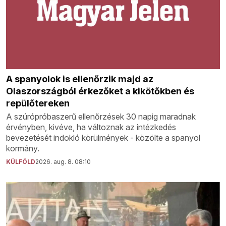
A spanyolok is ellenőrzik majd az
Olaszországból érkezőket a kikötőkben és
repülőtereken
A szúrópróbaszerű ellenőrzések 30 napig maradnak
érvényben, kivéve, ha változnak az intézkedés
bevezetését indokló körülmények - közölte a spanyol
kormány.
KÜLFÖLD
2026. aug. 8. 08:10