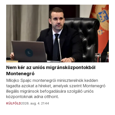
Nem kér az uniós migránsközpontokból
Montenegró
Milojko Spajic montenegrói miniszterelnök kedden
tagadta azokat a híreket, amelyek szerint Montenegró
illegális migránsok befogadására szolgáló uniós
központoknak adna otthont.
KÜLFÖLD
2026. aug. 4. 21:44