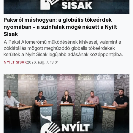
Paksról máshogyan: a globális tőkeérdek
nyomában – a színfalak mögé nézett a Nyílt
Sisak
A Paksi Atomerőmű működésének kihívásai, valamint a
zöldátállás mögött meghúzódó globális tőkeérdekek
kerültek a Nyílt Sisak legújabb adásának középpontjába.
NYÍLT SISAK
2026. aug. 7. 18:01