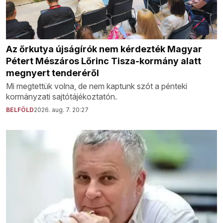
Az őrkutya újságírók nem kérdezték Magyar
Pétert Mészáros Lőrinc Tisza-kormány alatt
megnyert tenderéről
Mi megtettük volna, de nem kaptunk szót a pénteki
kormányzati sajtótájékoztatón.
BELFÖLD
2026. aug. 7. 20:27