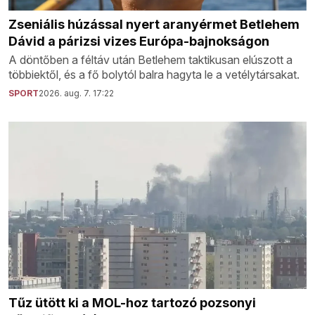
Zseniális húzással nyert aranyérmet Betlehem
Dávid a párizsi vizes Európa-bajnokságon
A döntőben a féltáv után Betlehem taktikusan elúszott a
többiektől, és a fő bolytól balra hagyta le a vetélytársakat.
SPORT
2026. aug. 7. 17:22
Tűz ütött ki a MOL-hoz tartozó pozsonyi