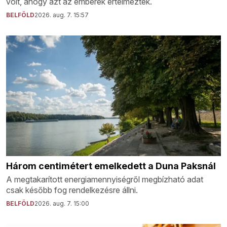
volt, ahogy azt az emberek értelmezték.
BELFÖLD
2026. aug. 7. 15:57
Három centimétert emelkedett a Duna Paksnál
A megtakarított energiamennyiségről megbízható adat
csak később fog rendelkezésre állni.
BELFÖLD
2026. aug. 7. 15:00