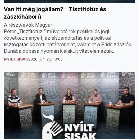
Van itt még jogállam? – Tisztítótűz és
zászlóháború
A résztvevők Magyar
Péter „Tisztítótűz ” műveletének politikai és jogi
következményeit, az elszámoltatás és a politikai
tisztogatás közötti határvonalat, valamint a Pride zászlók
Dunába dobása nyomán kialakult vitát elemezték.
NYÍLT SISAK
2026. jún. 26. 18:05