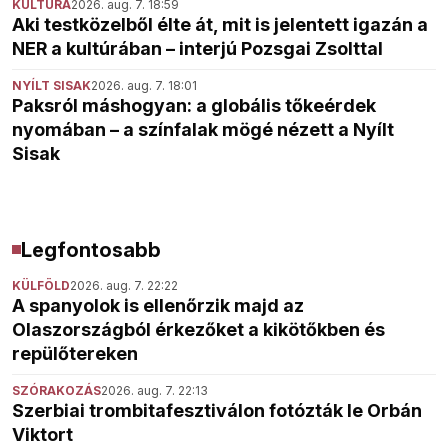
KULTÚRA
2026. aug. 7. 18:59
Aki testközelből élte át, mit is jelentett igazán a
NER a kultúrában – interjú Pozsgai Zsolttal
NYÍLT SISAK
2026. aug. 7. 18:01
Paksról máshogyan: a globális tőkeérdek
nyomában – a színfalak mögé nézett a Nyílt
Sisak
Legfontosabb
KÜLFÖLD
2026. aug. 7. 22:22
A spanyolok is ellenőrzik majd az
Olaszországból érkezőket a kikötőkben és
repülőtereken
SZÓRAKOZÁS
2026. aug. 7. 22:13
Szerbiai trombitafesztiválon fotózták le Orbán
Viktort