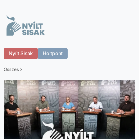
Nyílt Sisak
Holtpont
Összes