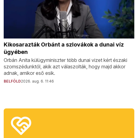
Kikosarazták Orbánt a szlovákok a dunai víz
ügyében
Orbán Anita külügyminiszter több dunai vizet kért északi
szomszédunktól, akik azt válaszolták, hogy majd akkor
adnak, amikor eső esik.
BELFÖLD
2026. aug. 6. 11:46