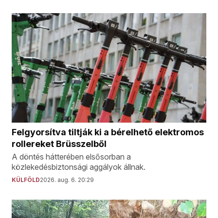
Felgyorsítva tiltják ki a bérelhető elektromos
rollereket Brüsszelből
A döntés hátterében elsősorban a
közlekedésbiztonsági aggályok állnak.
KÜLFÖLD
2026. aug. 6. 20:29