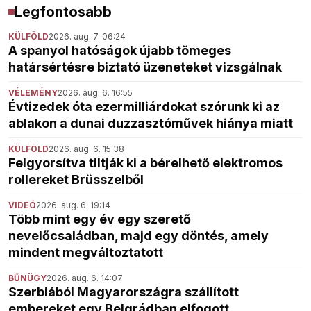
Legfontosabb
KÜLFÖLD
2026. aug. 7. 06:24
A spanyol hatóságok újabb tömeges
határsértésre biztató üzeneteket vizsgálnak
VÉLEMÉNY
2026. aug. 6. 16:55
Évtizedek óta ezermilliárdokat szórunk ki az
ablakon a dunai duzzasztóművek hiánya miatt
KÜLFÖLD
2026. aug. 6. 15:38
Felgyorsítva tiltják ki a bérelhető elektromos
rollereket Brüsszelből
VIDEÓ
2026. aug. 6. 19:14
Több mint egy év egy szerető
nevelőcsaládban, majd egy döntés, amely
mindent megváltoztatott
BŰNÜGY
2026. aug. 6. 14:07
Szerbiából Magyarországra szállított
embereket egy Belgrádban elfogott