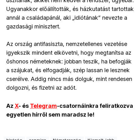
uszítanak, akiket nem kedvel a rendszer, ugyebár.
Ugyanakkor előállították, és házkutatást tartottak
annál a családapánál, aki „idiótának” nevezte a
gazdasági minisztert.
Az ország antifasiszta, nemzetellenes vezetése
igyekszik mindent elkövetni, hogy megtanítsa az
őshonos németeknek: jobban teszik, ha befogják
a szájukat, és elfogadják, szép lassan le lesznek
cserélve. Addig nincs más dolguk, mint rendesen
dolgozni, és fizetni az adót.
Az
X
- és
Telegram
-csatornáinkra feliratkozva
egyetlen hírről sem maradsz le!
bíróság
cenzúra
Németország
Kiemelt-jobb