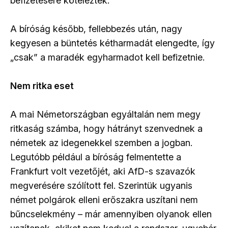
befizetésére kötelezték.
A bíróság később, fellebbezés után, nagy
kegyesen a büntetés kétharmadát elengedte, így
„csak” a maradék egyharmadot kell befizetnie.
Nem ritka eset
A mai Németországban egyáltalán nem megy
ritkaság számba, hogy hátrányt szenvednek a
németek az idegenekkel szemben a jogban.
Legutóbb például a bíróság felmentette a
Frankfurt volt vezetőjét, aki AfD-s szavazók
megverésére szólított fel. Szerintük ugyanis
német polgárok elleni erőszakra uszítani nem
bűncselekmény – már amennyiben olyanok ellen