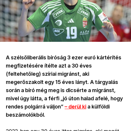
A szélsőliberális bíróság 3 ezer euró kártérítés
megfizetésére ítélte azt a 30 éves
(feltehetőleg) szíriai migránst, aki
megerőszakolt egy 15 éves lányt. A tárgyalás
során a bíró még meg is dicsérte a migránst,
mivel úgy látta, a férfi „jó úton halad afelé, hogy
rendes polgárrá váljon”
– derül ki
a külföldi
beszámolókból.