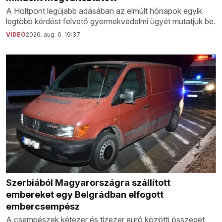
A Holtpont legújabb adásában az elmúlt hónapok egyik
legtöbb kérdést felvető gyermekvédelmi ügyét mutatjuk be.
VIDEÓ
2026. aug. 6. 19:37
Szerbiából Magyarországra szállított
embereket egy Belgrádban elfogott
embercsempész
A csempészek kétezer és tízezer euró közötti összeget