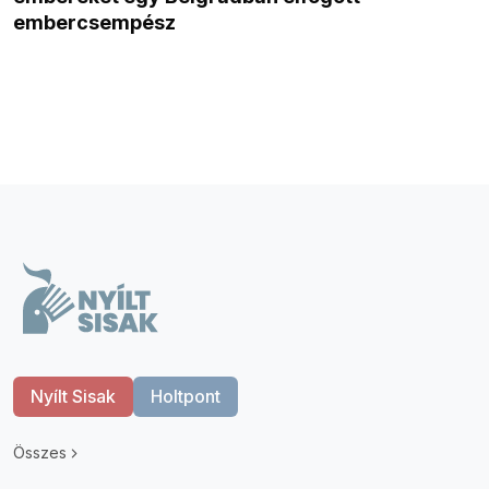
embercsempész
Nyílt Sisak
Holtpont
Összes