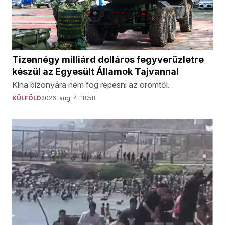
Tizennégy milliárd dolláros fegyverüzletre
készül az Egyesült Államok Tajvannal
Kína bizonyára nem fog repesni az örömtől.
KÜLFÖLD
2026. aug. 4. 18:58