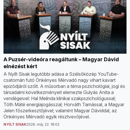
A Puzsér-videóra reagáltunk – Magyar Dávid
elnézést kért
A Nyílt Sisak legutóbbi adása a Szélsőközép YouTube-
csatornán futó Önkényes Mérvadó nagy vihart kavart
epizódjáról szólt. A műsorban a téma pszichológiai, jogi és
társadalmi következményeit elemezte Gulyás Anita a
vendégeivel: Hal Melinda klinikai szakpszichológussal;
Tóth Máté energiajogásszal; Horváth Tamással, a Magyar
Jelen főszerkesztőjével; valamint Magyar Dáviddal, az
Önkényes Mérvadó egyik résztvevőjével.
NYÍLT SISAK
2026. máj. 22. 18:02