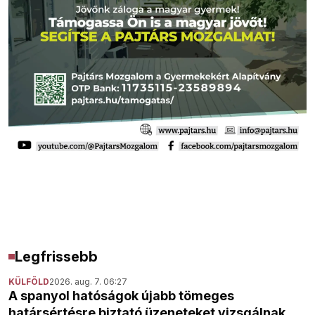
Legfrissebb
KÜLFÖLD
2026. aug. 7. 06:27
A spanyol hatóságok újabb tömeges
határsértésre biztató üzeneteket vizsgálnak