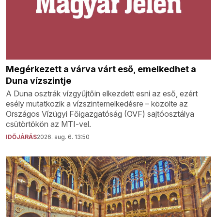
Megérkezett a várva várt eső, emelkedhet a
Duna vízszintje
A Duna osztrák vízgyűjtőin elkezdett esni az eső, ezért
esély mutatkozik a vízszintemelkedésre – közölte az
Országos Vízügyi Főigazgatóság (OVF) sajtóosztálya
csütörtökön az MTI-vel.
IDŐJÁRÁS
2026. aug. 6. 13:50