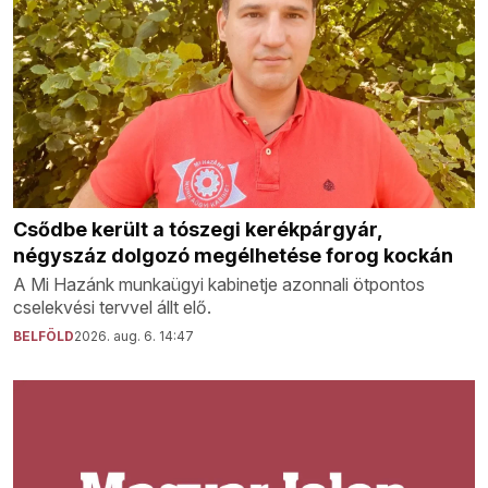
Csődbe került a tószegi kerékpárgyár,
négyszáz dolgozó megélhetése forog kockán
A Mi Hazánk munkaügyi kabinetje azonnali ötpontos
cselekvési tervvel állt elő.
BELFÖLD
2026. aug. 6. 14:47