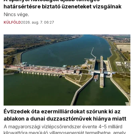
határsértésre biztató üzeneteket vizsgálnak
Nincs vége.
KÜLFÖLD
2026. aug. 7. 06:27
Évtizedek óta ezermilliárdokat szórunk ki az
ablakon a dunai duzzasztóművek hiánya miatt
A magyarországi vízlépcsőrendszer évente 4–5 milliárd
kilowattóra megújuló villamosenergiát termelhetne, amely