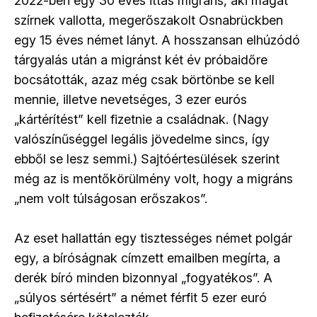
2022-ben egy 30 éves ittas migráns, aki magát
szírnek vallotta, megerőszakolt Osnabrückben
egy 15 éves német lányt. A hosszansan elhúzódó
tárgyalás után a migránst két év próbaidőre
bocsátották, azaz még csak börtönbe se kell
mennie, illetve nevetséges, 3 ezer eurós
„kártérítést” kell fizetnie a családnak. (Nagy
valószínűséggel legális jövedelme sincs, így
ebből se lesz semmi.) Sajtóértesülések szerint
még az is mentőkörülmény volt, hogy a migráns
„nem volt túlságosan erőszakos”.
Az eset hallattán egy tisztességes német polgár
egy, a bíróságnak címzett emailben megírta, a
derék bíró minden bizonnyal „fogyatékos”. A
„súlyos sértésért” a német férfit 5 ezer euró