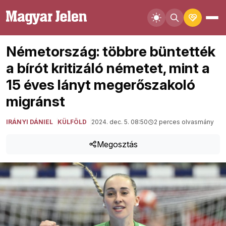
Németország: többre büntették
a bírót kritizáló németet, mint a
15 éves lányt megerőszakoló
migránst
IRÁNYI DÁNIEL
KÜLFÖLD
2024. dec. 5. 08:50
2 perces olvasmány
Megosztás