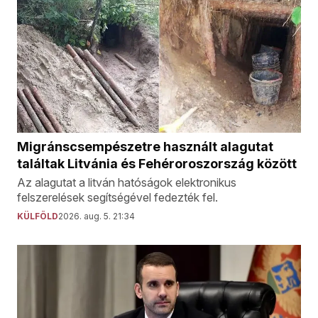
Migránscsempészetre használt alagutat
találtak Litvánia és Fehéroroszország között
Az alagutat a litván hatóságok elektronikus
felszerelések segítségével fedezték fel.
KÜLFÖLD
2026. aug. 5. 21:34