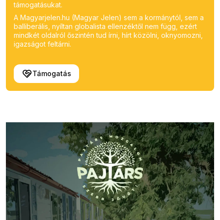
támogatásukat.
A Magyarjelen.hu (Magyar Jelen) sem a kormánytól, sem a
balliberális, nyíltan globalista ellenzéktől nem függ, ezért
mindkét oldalról őszintén tud írni, hírt közölni, oknyomozni,
igazságot feltárni.
Támogatás