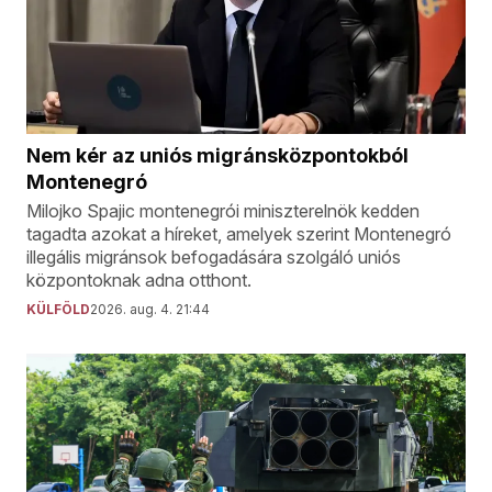
Nem kér az uniós migránsközpontokból
Montenegró
Milojko Spajic montenegrói miniszterelnök kedden
tagadta azokat a híreket, amelyek szerint Montenegró
illegális migránsok befogadására szolgáló uniós
központoknak adna otthont.
KÜLFÖLD
2026. aug. 4. 21:44