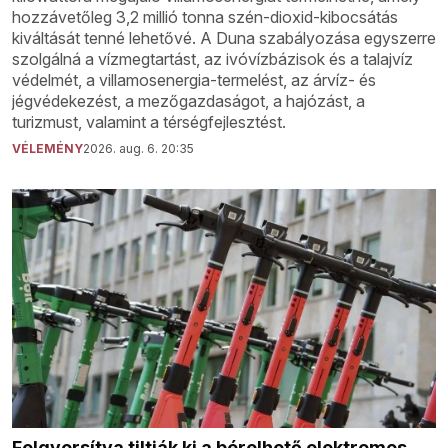
hozzávetőleg 3,2 millió tonna szén-dioxid-kibocsátás
kiváltását tenné lehetővé. A Duna szabályozása egyszerre
szolgálná a vízmegtartást, az ivóvízbázisok és a talajvíz
védelmét, a villamosenergia-termelést, az árvíz- és
jégvédekezést, a mezőgazdaságot, a hajózást, a
turizmust, valamint a térségfejlesztést.
VÉLEMÉNY
2026. aug. 6. 20:35
Felgyorsítva tiltják ki a bérelhető elektromos