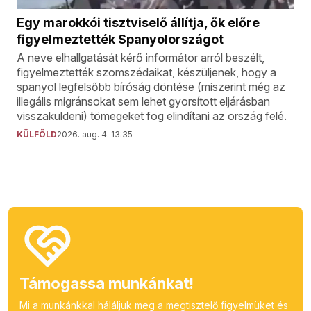
Egy marokkói tisztviselő állítja, ők előre
figyelmeztették Spanyolországot
A neve elhallgatását kérő informátor arról beszélt,
figyelmeztették szomszédaikat, készüljenek, hogy a
spanyol legfelsőbb bíróság döntése (miszerint még az
illegális migránsokat sem lehet gyorsított eljárásban
visszaküldeni) tömegeket fog elindítani az ország felé.
KÜLFÖLD
2026. aug. 4. 13:35
Támogassa munkánkat!
Mi a munkánkkal háláljuk meg a megtisztelő figyelmüket és