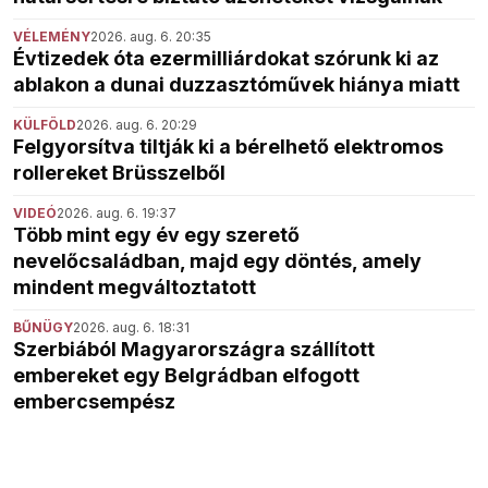
VÉLEMÉNY
2026. aug. 6. 20:35
Évtizedek óta ezermilliárdokat szórunk ki az
ablakon a dunai duzzasztóművek hiánya miatt
KÜLFÖLD
2026. aug. 6. 20:29
Felgyorsítva tiltják ki a bérelhető elektromos
rollereket Brüsszelből
VIDEÓ
2026. aug. 6. 19:37
Több mint egy év egy szerető
nevelőcsaládban, majd egy döntés, amely
mindent megváltoztatott
BŰNÜGY
2026. aug. 6. 18:31
Szerbiából Magyarországra szállított
embereket egy Belgrádban elfogott
embercsempész