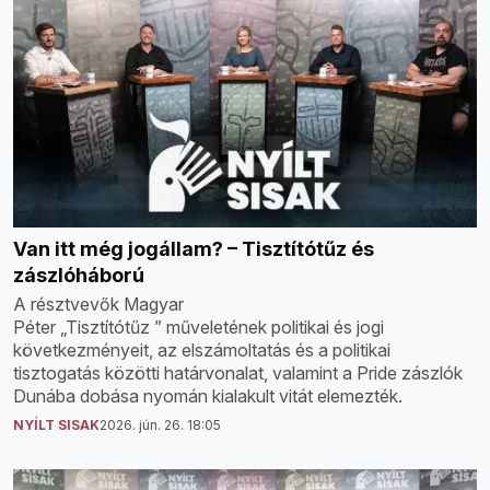
Van itt még jogállam? – Tisztítótűz és
zászlóháború
A résztvevők Magyar
Péter „Tisztítótűz ” műveletének politikai és jogi
következményeit, az elszámoltatás és a politikai
tisztogatás közötti határvonalat, valamint a Pride zászlók
Dunába dobása nyomán kialakult vitát elemezték.
NYÍLT SISAK
2026. jún. 26. 18:05