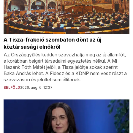
A Tisza-frakció szombaton dönt az új
köztársasági elnökről
Az Országgyűlés kedden szavazhatja meg az új államfőt,
a korábban beígért társadalmi egyeztetés nélkül. A Mi
Hazánk Tóth Mátét jelöli, a Tisza jelöltje sokak szerint
Baka András lehet. A Fidesz és a KDNP nem vesz részt a
szavazáson és jelöltet sem állítanak.
BELFÖLD
2026. aug. 6. 12:37