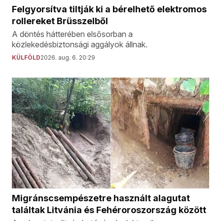
Felgyorsítva tiltják ki a bérelhető elektromos
rollereket Brüsszelből
A döntés hátterében elsősorban a
közlekedésbiztonsági aggályok állnak.
KÜLFÖLD
2026. aug. 6. 20:29
Migránscsempészetre használt alagutat
találtak Litvánia és Fehéroroszország között