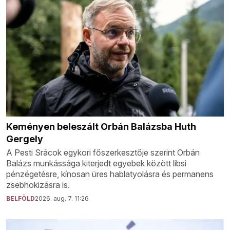
Keményen beleszált Orbán Balázsba Huth
Gergely
A Pesti Srácok egykori főszerkesztője szerint Orbán
Balázs munkássága kiterjedt egyebek között libsi
pénzégetésre, kínosan üres hablatyolásra és permanens
zsebhokizásra is.
BELFÖLD
2026. aug. 7. 11:26