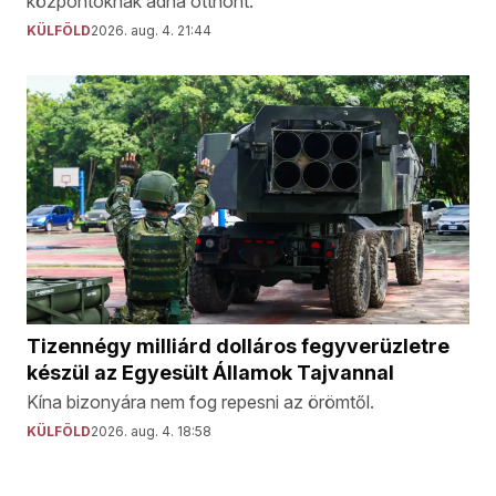
központoknak adna otthont.
KÜLFÖLD
2026. aug. 4. 21:44
Tizennégy milliárd dolláros fegyverüzletre
készül az Egyesült Államok Tajvannal
Kína bizonyára nem fog repesni az örömtől.
KÜLFÖLD
2026. aug. 4. 18:58