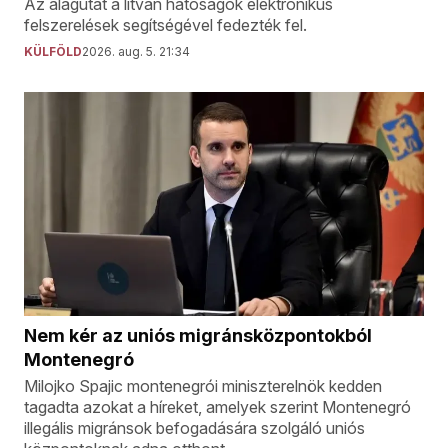
Az alagutat a litván hatóságok elektronikus
felszerelések segítségével fedezték fel.
KÜLFÖLD
2026. aug. 5. 21:34
Nem kér az uniós migránsközpontokból
Montenegró
Milojko Spajic montenegrói miniszterelnök kedden
tagadta azokat a híreket, amelyek szerint Montenegró
illegális migránsok befogadására szolgáló uniós