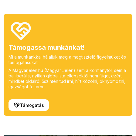
Támogassa munkánkat!
Mi a munkánkkal háláljuk meg a megtisztelő figyelmüket és
támogatásukat.
A Magyarjelen.hu (Magyar Jelen) sem a kormánytól, sem a
balliberális, nyíltan globalista ellenzéktől nem függ, ezért
mindkét oldalról őszintén tud írni, hírt közölni, oknyomozni,
igazságot feltárni.
Támogatás