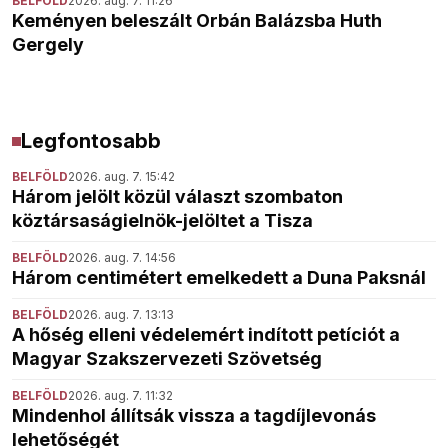
BELFÖLD
2026. aug. 7. 11:26
Keményen beleszált Orbán Balázsba Huth
Gergely
Legfontosabb
BELFÖLD
2026. aug. 7. 15:42
Három jelölt közül választ szombaton
köztársaságielnök-jelöltet a Tisza
BELFÖLD
2026. aug. 7. 14:56
Három centimétert emelkedett a Duna Paksnál
BELFÖLD
2026. aug. 7. 13:13
A hőség elleni védelemért indított petíciót a
Magyar Szakszervezeti Szövetség
BELFÖLD
2026. aug. 7. 11:32
Mindenhol állítsák vissza a tagdíjlevonás
lehetőségét