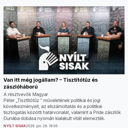
Van itt még jogállam? – Tisztítótűz és
zászlóháború
A résztvevők Magyar
Péter „Tisztítótűz ” műveletének politikai és jogi
következményeit, az elszámoltatás és a politikai
tisztogatás közötti határvonalat, valamint a Pride zászlók
Dunába dobása nyomán kialakult vitát elemezték.
NYÍLT SISAK
2026. jún. 26. 18:05