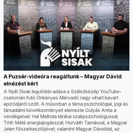
A Puzsér-videóra reagáltunk – Magyar Dávid
elnézést kért
A Nyílt Sisak legutóbbi adása a Szélsőközép YouTube-
csatornán futó Önkényes Mérvadó nagy vihart kavart
epizódjáról szólt. A műsorban a téma pszichológiai, jogi és
társadalmi következményeit elemezte Gulyás Anita a
vendégeivel: Hal Melinda klinikai szakpszichológussal;
Tóth Máté energiajogásszal; Horváth Tamással, a Magyar
Jelen főszerkesztőjével; valamint Magyar Dáviddal, az