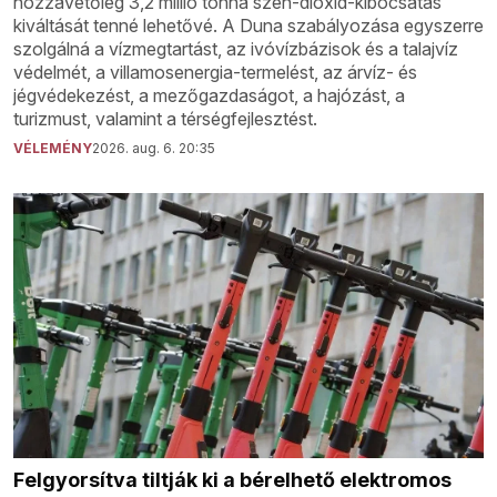
hozzávetőleg 3,2 millió tonna szén-dioxid-kibocsátás
kiváltását tenné lehetővé. A Duna szabályozása egyszerre
szolgálná a vízmegtartást, az ivóvízbázisok és a talajvíz
védelmét, a villamosenergia-termelést, az árvíz- és
jégvédekezést, a mezőgazdaságot, a hajózást, a
turizmust, valamint a térségfejlesztést.
VÉLEMÉNY
2026. aug. 6. 20:35
Felgyorsítva tiltják ki a bérelhető elektromos