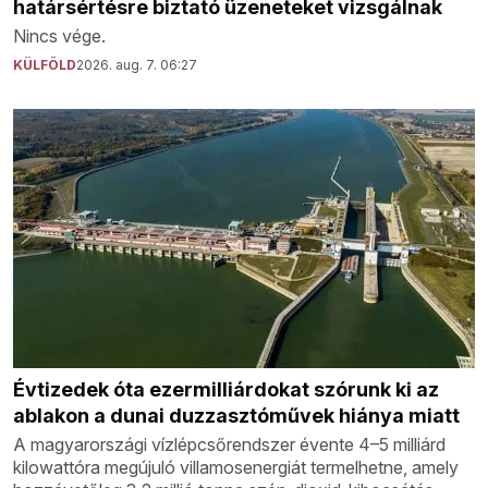
határsértésre biztató üzeneteket vizsgálnak
Nincs vége.
KÜLFÖLD
2026. aug. 7. 06:27
Évtizedek óta ezermilliárdokat szórunk ki az
ablakon a dunai duzzasztóművek hiánya miatt
A magyarországi vízlépcsőrendszer évente 4–5 milliárd
kilowattóra megújuló villamosenergiát termelhetne, amely