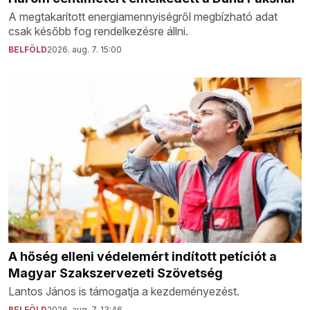
A megtakarított energiamennyiségről megbízható adat
csak később fog rendelkezésre állni.
BELFÖLD
2026. aug. 7. 15:00
A hőség elleni védelemért indított petíciót a
Magyar Szakszervezeti Szövetség
Lantos János is támogatja a kezdeményezést.
BELFÖLD
2026. aug. 7. 13:46