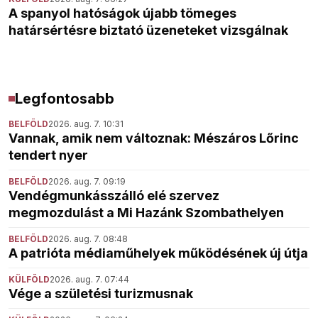
A spanyol hatóságok újabb tömeges
határsértésre biztató üzeneteket vizsgálnak
Legfontosabb
BELFÖLD
2026. aug. 7. 10:31
Vannak, amik nem változnak: Mészáros Lőrinc
tendert nyer
BELFÖLD
2026. aug. 7. 09:19
Vendégmunkásszálló elé szervez
megmozdulást a Mi Hazánk Szombathelyen
BELFÖLD
2026. aug. 7. 08:48
A patrióta médiaműhelyek működésének új útja
KÜLFÖLD
2026. aug. 7. 07:44
Vége a születési turizmusnak