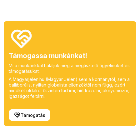
Támogassa munkánkat!
Mi a munkánkkal háláljuk meg a megtisztelő figyelmüket és
támogatásukat.
A Magyarjelen.hu (Magyar Jelen) sem a kormánytól, sem a
balliberális, nyíltan globalista ellenzéktől nem függ, ezért
mindkét oldalról őszintén tud írni, hírt közölni, oknyomozni,
igazságot feltárni.
Támogatás