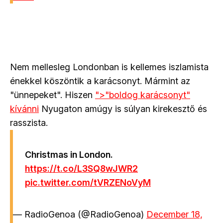
Nem mellesleg Londonban is kellemes iszlamista
énekkel köszöntik a karácsonyt. Mármint az
"ünnepeket". Hiszen
">"boldog karácsonyt"
kívánni
Nyugaton amúgy is súlyan kirekesztő és
rasszista.
Christmas in London.
https://t.co/L3SQ8wJWR2
pic.twitter.com/tVRZENoVyM
— RadioGenoa (@RadioGenoa)
December 18,