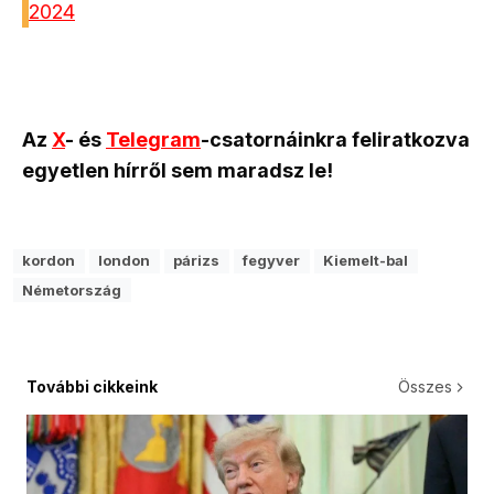
2024
Az
X
- és
Telegram
-csatornáinkra feliratkozva
egyetlen hírről sem maradsz le!
kordon
london
párizs
fegyver
Kiemelt-bal
Németország
További cikkeink
Összes