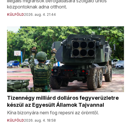
illegális migránsok befogadására szolgáló uniós
központoknak adna otthont.
KÜLFÖLD
2026. aug. 4. 21:44
Tizennégy milliárd dolláros fegyverüzletre
készül az Egyesült Államok Tajvannal
Kína bizonyára nem fog repesni az örömtől.
KÜLFÖLD
2026. aug. 4. 18:58