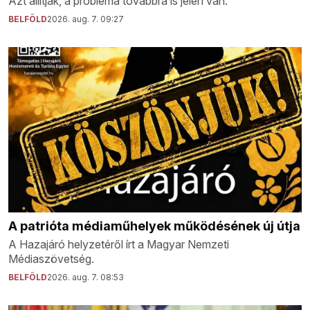
Azt állítják, a probléma továbbra is jelen van.
BELFÖLD
2026. aug. 7. 09:27
A patrióta médiaműhelyek működésének új útja
A Hazajáró helyzetéről írt a Magyar Nemzeti
Médiaszövetség.
BELFÖLD
2026. aug. 7. 08:53