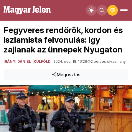
Fegyveres rendőrök, kordon és
iszlamista felvonulás: így
zajlanak az ünnepek Nyugaton
IRÁNYI DÁNIEL
KÜLFÖLD
2024. dec. 18. 16:26
2 perces olvasmány
Megosztás