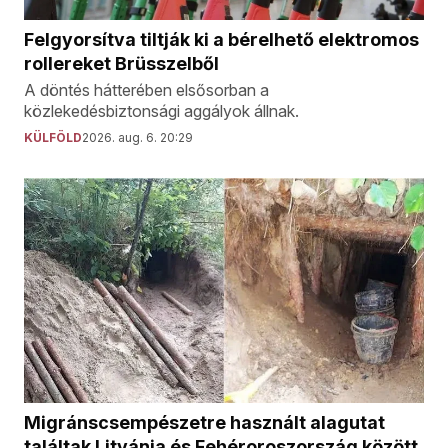
Felgyorsítva tiltják ki a bérelhető elektromos
rollereket Brüsszelből
A döntés hátterében elsősorban a
közlekedésbiztonsági aggályok állnak.
KÜLFÖLD
2026. aug. 6. 20:29
Migránscsempészetre használt alagutat
találtak Litvánia és Fehéroroszország között