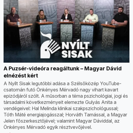
A Puzsér-videóra reagáltunk – Magyar Dávid
elnézést kért
A Nyílt Sisak legutóbbi adása a Szélsőközép YouTube-
csatornán futó Önkényes Mérvadó nagy vihart kavart
epizódjáról szólt. A műsorban a téma pszichológiai, jogi és
társadalmi következményeit elemezte Gulyás Anita a
vendégeivel: Hal Melinda klinikai szakpszichológussal;
Tóth Máté energiajogásszal; Horváth Tamással, a Magyar
Jelen főszerkesztőjével; valamint Magyar Dáviddal, az
Önkényes Mérvadó egyik résztvevőjével.