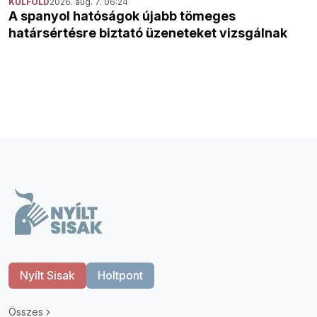
KÜLFÖLD
2026. aug. 7. 06:24
A spanyol hatóságok újabb tömeges
határsértésre biztató üzeneteket vizsgálnak
Nyílt Sisak
Holtpont
Összes