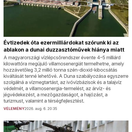
Évtizedek óta ezermilliárdokat szórunk ki az
ablakon a dunai duzzasztóművek hiánya miatt
A magyarországi vízlépcsőrendszer évente 4–5 milliárd
kilowattóra megújuló villamosenergiát termelhetne, amely
hozzávetőleg 3,2 millió tonna szén-dioxid-kibocsátás
kiváltását tenné lehetővé. A Duna szabályozása egyszerre
szolgálná a vízmegtartást, az ivóvízbázisok és a talajvíz
védelmét, a villamosenergia-termelést, az árvíz- és
jégvédekezést, a mezőgazdaságot, a hajózást, a
turizmust, valamint a térségfejlesztést.
VÉLEMÉNY
2026. aug. 6. 20:35