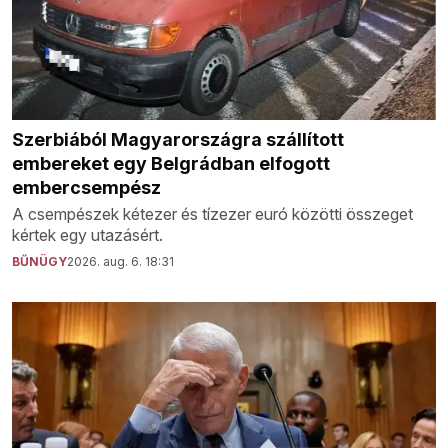
Szerbiából Magyarországra szállított
embereket egy Belgrádban elfogott
embercsempész
A csempészek kétezer és tízezer euró közötti összeget
kértek egy utazásért.
BŰNÜGY
2026. aug. 6. 18:31