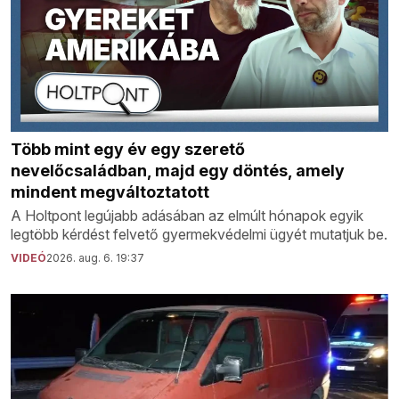
Több mint egy év egy szerető
nevelőcsaládban, majd egy döntés, amely
mindent megváltoztatott
A Holtpont legújabb adásában az elmúlt hónapok egyik
legtöbb kérdést felvető gyermekvédelmi ügyét mutatjuk be.
VIDEÓ
2026. aug. 6. 19:37