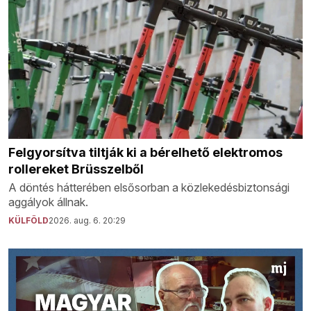
Felgyorsítva tiltják ki a bérelhető elektromos
rollereket Brüsszelből
A döntés hátterében elsősorban a közlekedésbiztonsági
aggályok állnak.
KÜLFÖLD
2026. aug. 6. 20:29