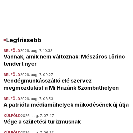
Legfrissebb
BELFÖLD
2026. aug. 7. 10:33
Vannak, amik nem változnak: Mészáros Lőrinc
tendert nyer
BELFÖLD
2026. aug. 7. 09:27
Vendégmunkásszálló elé szervez
megmozdulást a Mi Hazánk Szombathelyen
BELFÖLD
2026. aug. 7. 08:53
A patrióta médiaműhelyek működésének új útja
KÜLFÖLD
2026. aug. 7. 07:47
Vége a születési turizmusnak
KÜLFÖLD
2026. aug. 7. 06:27