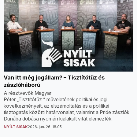
Van itt még jogállam? – Tisztítótűz és
zászlóháború
A résztvevők Magyar
Péter „Tisztítótűz ” műveletének politikai és jogi
következményeit, az elszámoltatás és a politikai
tisztogatás közötti határvonalat, valamint a Pride zászlók
Dunába dobása nyomán kialakult vitát elemezték.
NYÍLT SISAK
2026. jún. 26. 18:05