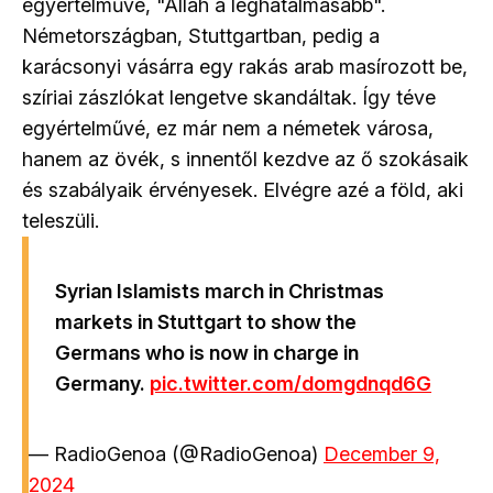
egyértelművé, "Allah a leghatalmasabb".
Németországban, Stuttgartban, pedig a
karácsonyi vásárra egy rakás arab masírozott be,
szíriai zászlókat lengetve skandáltak. Így téve
egyértelművé, ez már nem a németek városa,
hanem az övék, s innentől kezdve az ő szokásaik
és szabályaik érvényesek. Elvégre azé a föld, aki
teleszüli.
Syrian Islamists march in Christmas
markets in Stuttgart to show the
Germans who is now in charge in
Germany.
pic.twitter.com/domgdnqd6G
— RadioGenoa (@RadioGenoa)
December 9,
2024