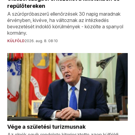
repülőtereken
A szúrópróbaszerű ellenőrzések 30 napig maradnak
érvényben, kivéve, ha változnak az intézkedés
bevezetését indokló körülmények - közölte a spanyol
kormány.
KÜLFÖLD
2026. aug. 8. 08:10
Vége a születési turizmusnak
Az elnök egyik rendelete kiterjesztette azon külföldi