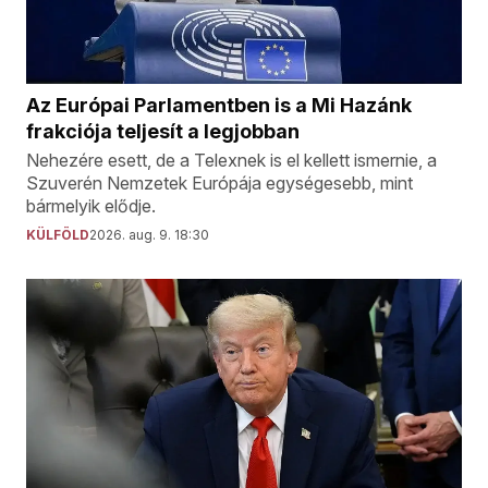
Az Európai Parlamentben is a Mi Hazánk
frakciója teljesít a legjobban
Nehezére esett, de a Telexnek is el kellett ismernie, a
Szuverén Nemzetek Európája egységesebb, mint
bármelyik elődje.
KÜLFÖLD
2026. aug. 9. 18:30