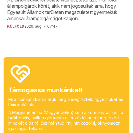
állampolgárok körét, akik nem jogosultak arra, hogy
Egyesült Államok területén megszületett gyermekük
amerikai állampolgárságot kapjon.
KÜLFÖLD
2026. aug. 7. 07:47
Támogassa munkánkat!
Mi a munkánkkal háláljuk meg a megtisztelő figyelmüket és
támogatásukat.
A Magyarjelen.hu (Magyar Jelen) sem a kormánytól, sem a
balliberális, nyíltan globalista ellenzéktől nem függ, ezért
mindkét oldalról őszintén tud írni, hírt közölni, oknyomozni,
igazságot feltárni.