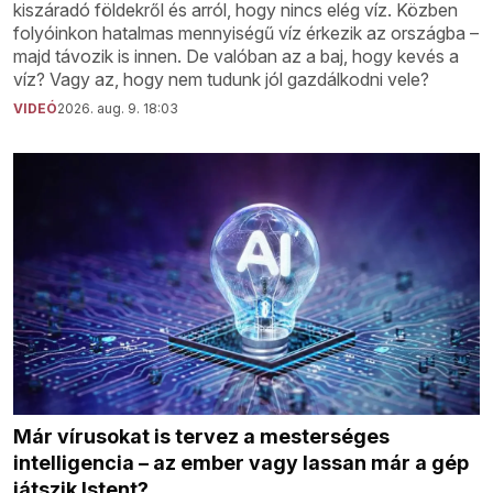
kiszáradó földekről és arról, hogy nincs elég víz. Közben
folyóinkon hatalmas mennyiségű víz érkezik az országba –
majd távozik is innen. De valóban az a baj, hogy kevés a
víz? Vagy az, hogy nem tudunk jól gazdálkodni vele?
VIDEÓ
2026. aug. 9. 18:03
Már vírusokat is tervez a mesterséges
intelligencia – az ember vagy lassan már a gép
játszik Istent?