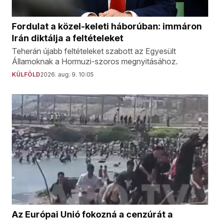
Fordulat a közel-keleti háborúban: immáron
Irán diktálja a feltételeket
Teherán újabb feltételeket szabott az Egyesült
Államoknak a Hormuzi-szoros megnyitásához.
KÜLFÖLD
2026. aug. 9. 10:05
Az Európai Unió fokozná a cenzúrát a