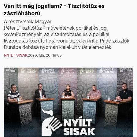
Van itt még jogállam? – Tisztítótűz és
zászlóháború
A résztvevők Magyar
Péter „Tisztítótűz ” műveletének politikai és jogi
következményeit, az elszámoltatás és a politikai
tisztogatás közötti határvonalat, valamint a Pride zászlók
Dunába dobása nyomán kialakult vitát elemezték.
NYÍLT SISAK
2026. jún. 26. 18:05