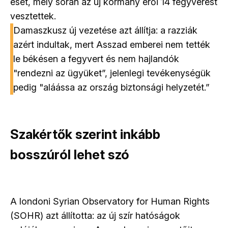
eset, mely során az új kormány erői 14 fegyverest
vesztettek.
Damaszkusz új vezetése azt állítja: a razziák
azért indultak, mert Asszad emberei nem tették
le békésen a fegyvert és nem hajlandók
"rendezni az ügyüket”, jelenlegi tevékenységük
pedig "aláássa az ország biztonsági helyzetét.”
Szakértők szerint inkább
bosszúról lehet szó
A londoni Syrian Observatory for Human Rights
(SOHR) azt állította: az új szír hatóságok