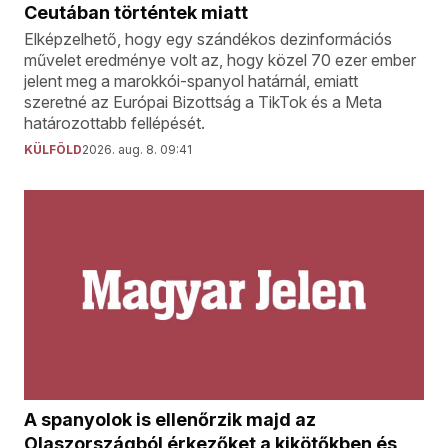
Ceutában történtek miatt
Elképzelhető, hogy egy szándékos dezinformációs
művelet eredménye volt az, hogy közel 70 ezer ember
jelent meg a marokkói-spanyol határnál, emiatt
szeretné az Európai Bizottság a TikTok és a Meta
határozottabb fellépését.
KÜLFÖLD
2026. aug. 8. 09:41
A spanyolok is ellenőrzik majd az
Olaszországból érkezőket a kikötőkben és