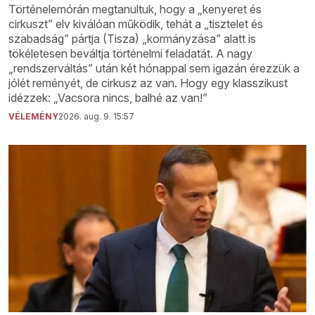
Történelemórán megtanultuk, hogy a „kenyeret és
cirkuszt” elv kiválóan működik, tehát a „tisztelet és
szabadság” pártja (Tisza) „kormányzása” alatt is
tökéletesen beváltja történelmi feladatát. A nagy
„rendszerváltás” után két hónappal sem igazán érezzük a
jólét reményét, de cirkusz az van. Hogy egy klasszikust
idézzek: „Vacsora nincs, balhé az van!”
VÉLEMÉNY
2026. aug. 9. 15:57