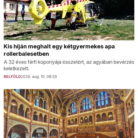
Kis híján meghalt egy kétgyermekes apa
rollerbalesetben
A 32 éves férfi koponyája összetört, az agyában bevérzés
keletkezett.
BELFÖLD
2026. aug. 10. 08:29