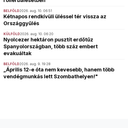
rollerbalesetben
BELFÖLD
2026. aug. 10. 06:51
Kétnapos rendkívüli üléssel tér vissza az
Országgyűlés
KÜLFÖLD
2026. aug. 10. 06:20
Nyolcezer hektáron pusztít erdőtűz
Spanyolországban, több száz embert
evakuáltak
BELFÖLD
2026. aug. 9. 19:28
„Április 12-e óta nem kevesebb, hanem több
vendégmunkás lett Szombathelyen!"