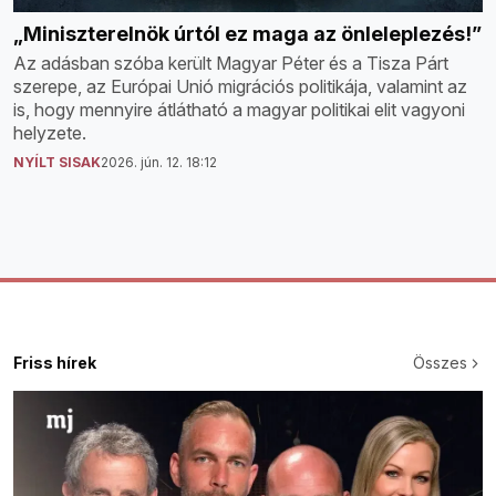
„Miniszterelnök úrtól ez maga az önleleplezés!”
Az adásban szóba került Magyar Péter és a Tisza Párt
szerepe, az Európai Unió migrációs politikája, valamint az
is, hogy mennyire átlátható a magyar politikai elit vagyoni
helyzete.
NYÍLT SISAK
2026. jún. 12. 18:12
Friss hírek
Összes