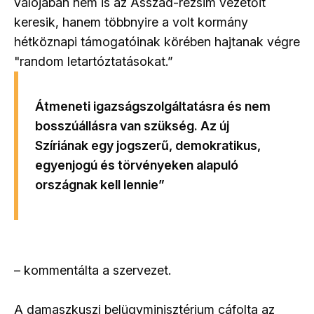
valójában nem is az Asszad-rezsim vezetőit
keresik, hanem többnyire a volt kormány
hétköznapi támogatóinak körében hajtanak végre
"random letartóztatásokat.”
Átmeneti igazságszolgáltatásra és nem
bosszúállásra van szükség. Az új
Szíriának egy jogszerű, demokratikus,
egyenjogú és törvényeken alapuló
országnak kell lennie”
– kommentálta a szervezet.
A damaszkuszi belügyminisztérium cáfolta az