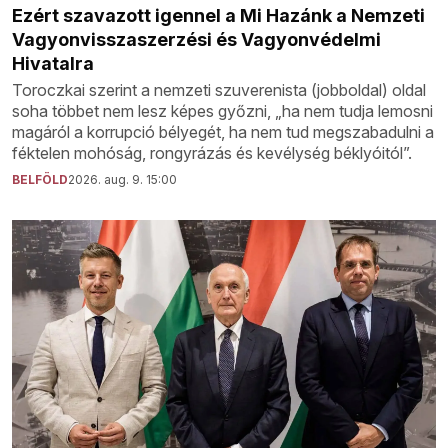
Ezért szavazott igennel a Mi Hazánk a Nemzeti
Vagyonvisszaszerzési és Vagyonvédelmi
Hivatalra
Toroczkai szerint a nemzeti szuverenista (jobboldal) oldal
soha többet nem lesz képes győzni, „ha nem tudja lemosni
magáról a korrupció bélyegét, ha nem tud megszabadulni a
féktelen mohóság, rongyrázás és kevélység béklyóitól”.
BELFÖLD
2026. aug. 9. 15:00