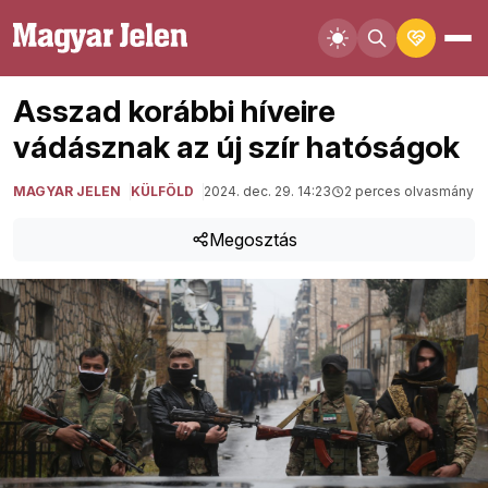
Asszad korábbi híveire
vádásznak az új szír hatóságok
MAGYAR JELEN
KÜLFÖLD
2024. dec. 29. 14:23
2 perces olvasmány
Megosztás