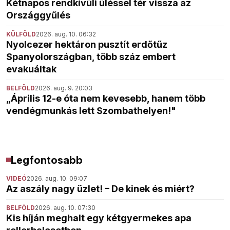
Kétnapos rendkívüli üléssel tér vissza az
Országgyűlés
KÜLFÖLD
2026. aug. 10. 06:32
Nyolcezer hektáron pusztít erdőtűz
Spanyolországban, több száz embert
evakuáltak
BELFÖLD
2026. aug. 9. 20:03
„Április 12-e óta nem kevesebb, hanem több
vendégmunkás lett Szombathelyen!"
Legfontosabb
VIDEÓ
2026. aug. 10. 09:07
Az aszály nagy üzlet! – De kinek és miért?
BELFÖLD
2026. aug. 10. 07:30
Kis híján meghalt egy kétgyermekes apa