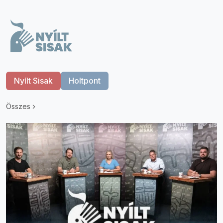
Nyílt Sisak
Holtpont
Összes