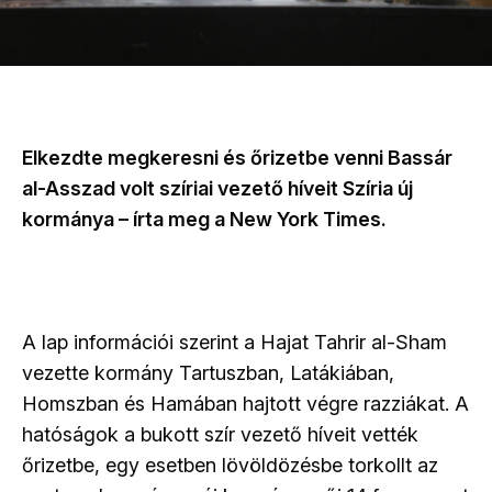
Elkezdte megkeresni és őrizetbe venni Bassár
al-Asszad volt szíriai vezető híveit Szíria új
kormánya – írta meg a New York Times.
A lap információi szerint a Hajat Tahrir al-Sham
vezette kormány Tartuszban, Latákiában,
Homszban és Hamában hajtott végre razziákat. A
hatóságok a bukott szír vezető híveit vették
őrizetbe, egy esetben lövöldözésbe torkollt az