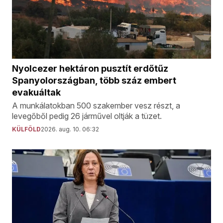
Nyolcezer hektáron pusztít erdőtűz
Spanyolországban, több száz embert
evakuáltak
A munkálatokban 500 szakember vesz részt, a
levegőből pedig 26 járművel oltják a tüzet.
KÜLFÖLD
2026. aug. 10. 06:32