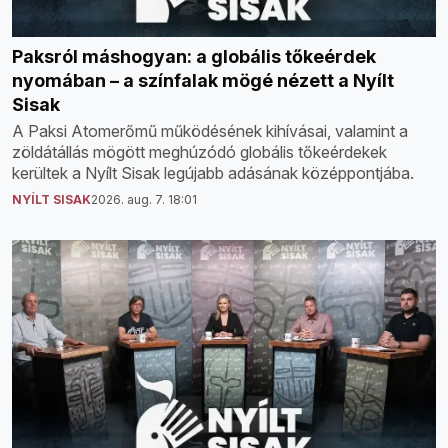
Paksról máshogyan: a globális tőkeérdek
nyomában – a színfalak mögé nézett a Nyílt
Sisak
A Paksi Atomerőmű működésének kihívásai, valamint a
zöldátállás mögött meghúzódó globális tőkeérdekek
kerültek a Nyílt Sisak legújabb adásának középpontjába.
NYÍLT SISAK
2026. aug. 7. 18:01