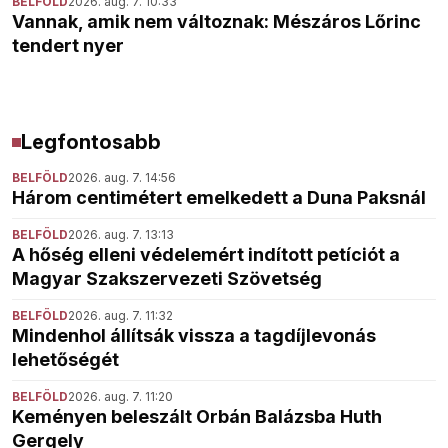
BELFÖLD
2026. aug. 7. 10:33
Vannak, amik nem változnak: Mészáros Lőrinc
tendert nyer
Legfontosabb
BELFÖLD
2026. aug. 7. 14:56
Három centimétert emelkedett a Duna Paksnál
BELFÖLD
2026. aug. 7. 13:13
A hőség elleni védelemért indított petíciót a
Magyar Szakszervezeti Szövetség
BELFÖLD
2026. aug. 7. 11:32
Mindenhol állítsák vissza a tagdíjlevonás
lehetőségét
BELFÖLD
2026. aug. 7. 11:20
Keményen beleszált Orbán Balázsba Huth
Gergely