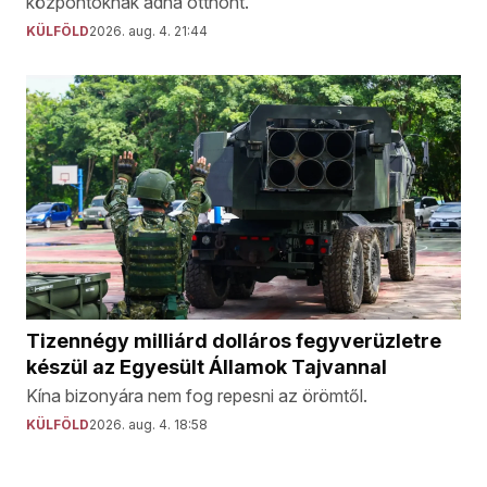
központoknak adna otthont.
KÜLFÖLD
2026. aug. 4. 21:44
Tizennégy milliárd dolláros fegyverüzletre
készül az Egyesült Államok Tajvannal
Kína bizonyára nem fog repesni az örömtől.
KÜLFÖLD
2026. aug. 4. 18:58