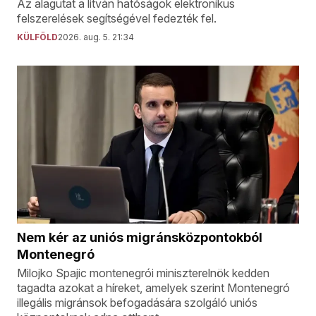
Az alagutat a litván hatóságok elektronikus
felszerelések segítségével fedezték fel.
KÜLFÖLD
2026. aug. 5. 21:34
Nem kér az uniós migránsközpontokból
Montenegró
Milojko Spajic montenegrói miniszterelnök kedden
tagadta azokat a híreket, amelyek szerint Montenegró
illegális migránsok befogadására szolgáló uniós