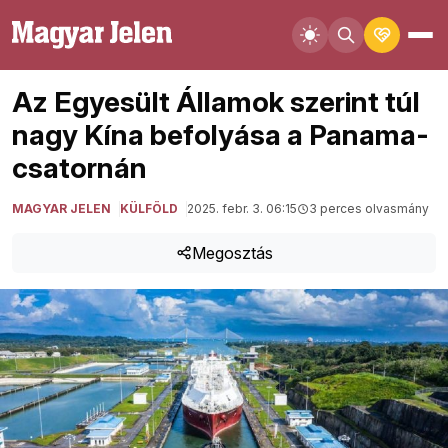
Az Egyesült Államok szerint túl
nagy Kína befolyása a Panama-
csatornán
MAGYAR JELEN
KÜLFÖLD
2025. febr. 3. 06:15
3 perces olvasmány
Megosztás