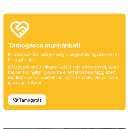
Támogassa munkánkat!
Mi a munkánkkal háláljuk meg a megtisztelő figyelmüket és
támogatásukat.
A Magyarjelen.hu (Magyar Jelen) sem a kormánytól, sem a
balliberális, nyíltan globalista ellenzéktől nem függ, ezért
mindkét oldalról őszintén tud írni, hírt közölni, oknyomozni,
igazságot feltárni.
Támogatás