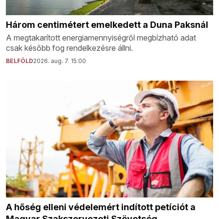
Három centimétert emelkedett a Duna Paksnál
A megtakarított energiamennyiségről megbízható adat
csak később fog rendelkezésre állni.
BELFÖLD
2026. aug. 7. 15:00
A hőség elleni védelemért indított petíciót a
Magyar Szakszervezeti Szövetség