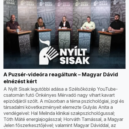
A Puzsér-videóra reagáltunk – Magyar Dávid
elnézést kért
A Nyílt Sisak legutóbbi adása a Szélsőközép YouTube-
csatornán futó Önkényes Mérvadó nagy vihart kavart
epizódjáról szólt. A műsorban a téma pszichológiai, jogi és
társadalmi következményeit elemezte Gulyás Anita a
vendégeivel: Hal Melinda klinikai szakpszichológussal;
Tóth Máté energiajogásszal; Horváth Tamással, a Magyar
Jelen főszerkesztőjével; valamint Magyar Dáviddal, az