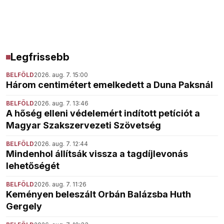
Legfrissebb
BELFÖLD
2026. aug. 7. 15:00
Három centimétert emelkedett a Duna Paksnál
BELFÖLD
2026. aug. 7. 13:46
A hőség elleni védelemért indított petíciót a
Magyar Szakszervezeti Szövetség
BELFÖLD
2026. aug. 7. 12:44
Mindenhol állítsák vissza a tagdíjlevonás
lehetőségét
BELFÖLD
2026. aug. 7. 11:26
Keményen beleszált Orbán Balázsba Huth
Gergely