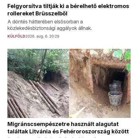
Felgyorsítva tiltják ki a bérelhető elektromos
rollereket Brüsszelből
A döntés hátterében elsősorban a
közlekedésbiztonsági aggályok állnak.
KÜLFÖLD
2026. aug. 6. 20:29
Migránscsempészetre használt alagutat
találtak Litvánia és Fehéroroszország között