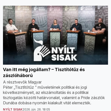
Van itt még jogállam? – Tisztítótűz és
zászlóháború
A résztvevők Magyar
Péter „Tisztítótűz ” műveletének politikai és jogi
következményeit, az elszámoltatás és a politikai
tisztogatás közötti határvonalat, valamint a Pride zászlók
Dunába dobása nyomán kialakult vitát elemezték.
NYÍLT SISAK
2026. jún. 26. 18:05