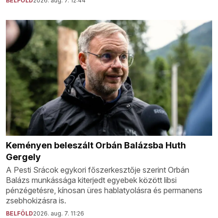
BELFÖLD
2026. aug. 7. 12:44
Keményen beleszált Orbán Balázsba Huth
Gergely
A Pesti Srácok egykori főszerkesztője szerint Orbán
Balázs munkássága kiterjedt egyebek között libsi
pénzégetésre, kínosan üres hablatyolásra és permanens
zsebhokizásra is.
BELFÖLD
2026. aug. 7. 11:26