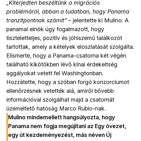
„Kiterjedten beszéltünk a migrációs
problémáról, abban a tudatban, hogy Panama
tranzitpontnak számít”
– jelentette ki Mulino. A
panamai elnök úgy fogalmazott, hogy
tiszteletteljes, pozitív és jóhiszemű találkozót
tartottak, amely a kételyek eloszlatását szolgálta.
Elismerte, hogy a Panama-csatorna két végén
található kikötőkben lévő kínai érdekeltség
aggályokat vetett fel Washingtonban.
Hozzátette, hogy a szóban forgó konzorciumot
ellenőrzésnek vetették alá, amiről bővebb
információval szolgálhat majd a csatornát
üzemeltető hatóság Marco Rubio-nak.
Mulino mindemellett hangsúlyozta, hogy
Panama nem fogja megújítani az Egy övezet,
egy út kezdeményezést, más néven Új