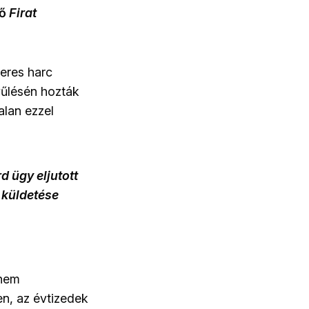
tő
Firat
veres harc
yűlésén hozták
alan ezzel
 ügy eljutott
 küldetése
 nem
en, az évtizedek