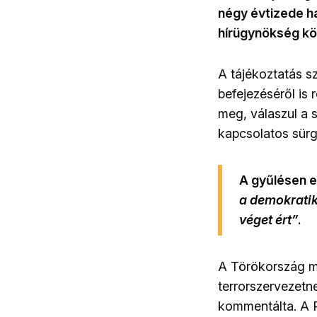
négy évtizede h
hírügynökség kö
A tájékoztatás sz
befejezéséről is
meg, válaszul a 
kapcsolatos sür
A gyűlésen e
a demokratik
véget ért”
.
A Törökország me
terrorszervezetn
kommentálta. A P