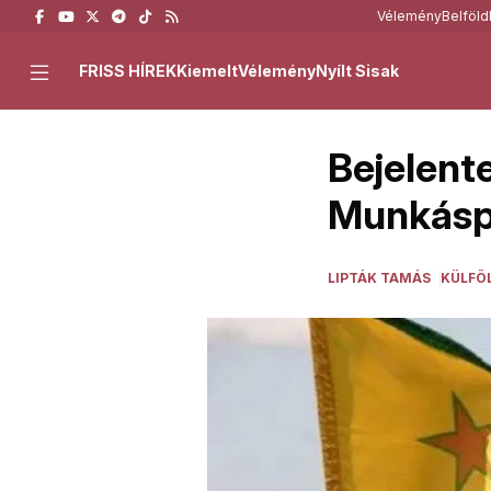
Vélemény
Belföld
FRISS HÍREK
Kiemelt
Vélemény
Nyílt Sisak
Bejelente
Munkásp
LIPTÁK TAMÁS
KÜLFÖ