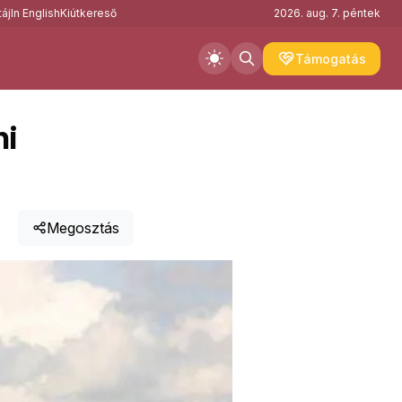
áj
In English
Kiútkereső
2026. aug. 7. péntek
Támogatás
ni
Megosztás