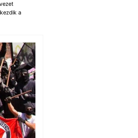
rvezet
gkezdik a