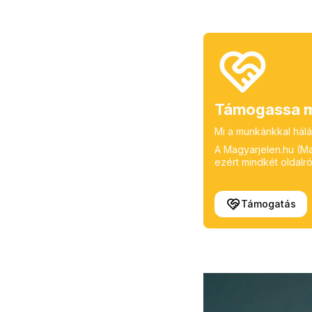
Támogassa m
Mi a munkánkkal hálá
A Magyarjelen.hu (Mag
ezért mindkét oldalról
Támogatás