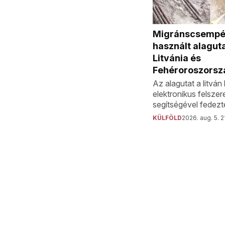
Migránscsempé
használt alaguta
Litvánia és
Fehéroroszorsz
Az alagutat a litvá
elektronikus felszer
segítségével fedezté
KÜLFÖLD
2026. aug. 5. 2