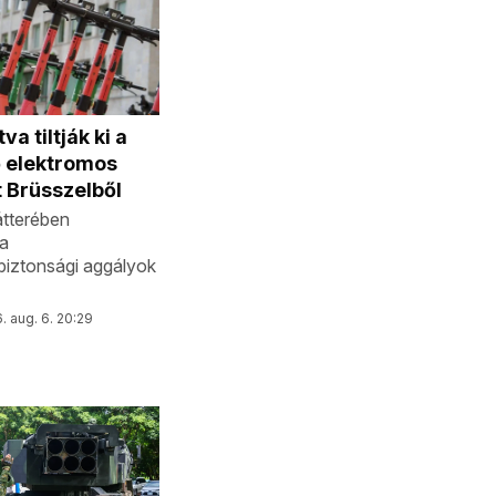
va tiltják ki a
ő elektromos
t Brüsszelből
átterében
a
biztonsági aggályok
. aug. 6. 20:29