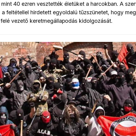
 mint 40 ezren vesztették életüket a harcokban. A sze
a feltétellel hirdetett egyoldalú tűzszünetet, hogy me
felé vezető keretmegállapodás kidolgozását.