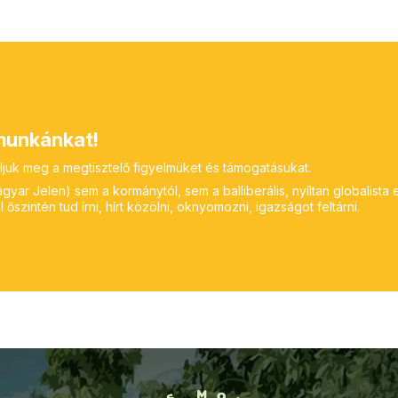
unkánkat!
ljuk meg a megtisztelő figyelmüket és támogatásukat.
yar Jelen) sem a kormánytól, sem a balliberális, nyíltan globalista 
 őszintén tud írni, hírt közölni, oknyomozni, igazságot feltárni.