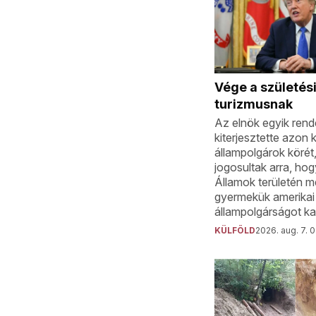
Vége a születés
turizmusnak
Az elnök egyik rend
kiterjesztette azon k
állampolgárok körét
jogosultak arra, ho
Államok területén m
gyermekük amerikai
állampolgárságot ka
KÜLFÖLD
2026. aug. 7. 