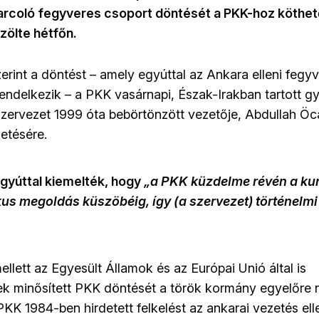
arcoló fegyveres csoport döntését a PKK-hoz köthe
zölte hétfőn.
erint a döntést – amely egyúttal az Ankara elleni fegy
 rendelkezik – a PKK vasárnapi, Észak-Irakban tartott g
szervezet 1999 óta bebörtönzött vezetője, Abdullah Öc
getésére.
gyúttal kiemelték, hogy
„a PKK küzdelme révén a kurd
us megoldás küszöbéig, így (a szervezet) történelmi
llett az Egyesült Államok és az Európai Unió által is
ek minősített PKK döntését a török kormány egyelőre
KK 1984-ben hirdetett felkelést az ankarai vezetés ell