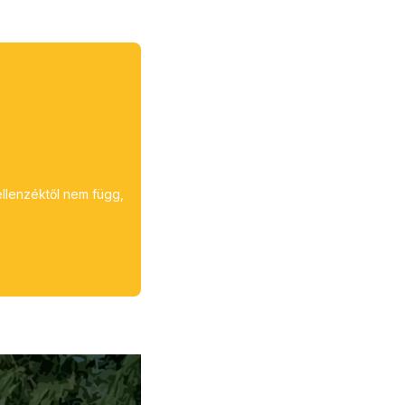
ellenzéktől nem függ,