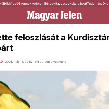
Külföld
Videó
Gyermekvédelem
Bűnügy
Gazdaság
Kultúra
Sport
Tudomány
Ökot
tte feloszlását a Kurdisztá
árt
LD
2025. máj. 12. 09:52
1 perces olvasmány