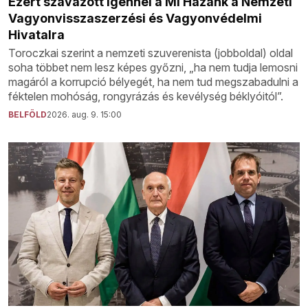
Ezért szavazott igennel a Mi Hazánk a Nemzeti
Vagyonvisszaszerzési és Vagyonvédelmi
Hivatalra
Toroczkai szerint a nemzeti szuverenista (jobboldal) oldal
soha többet nem lesz képes győzni, „ha nem tudja lemosni
magáról a korrupció bélyegét, ha nem tud megszabadulni a
féktelen mohóság, rongyrázás és kevélység béklyóitól”.
BELFÖLD
2026. aug. 9. 15:00