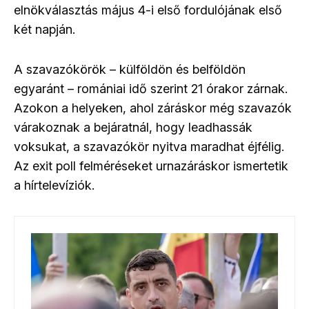
elnökválasztás május 4-i első fordulójának első
két napján.
A szavazókörök – külföldön és belföldön
egyaránt – romániai idő szerint 21 órakor zárnak.
Azokon a helyeken, ahol záráskor még szavazók
várakoznak a bejáratnál, hogy leadhassák
voksukat, a szavazókör nyitva maradhat éjfélig.
Az exit poll felméréseket urnazáráskor ismertetik
a hírtelevíziók.