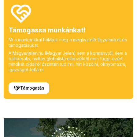
Támogassa munkánkat!
Mi a munkánkkal háláljuk meg a megtisztelő figyelmüket és
támogatásukat.
A Magyarjelen.hu (Magyar Jelen) sem a kormánytól, sem a
balliberális, nyíltan globalista ellenzéktől nem függ, ezért
mindkét oldalról őszintén tud írni, hírt közölni, oknyomozni,
igazságot feltárni.
Támogatás