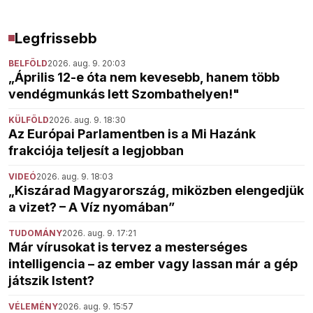
Legfrissebb
BELFÖLD
2026. aug. 9. 20:03
„Április 12-e óta nem kevesebb, hanem több
vendégmunkás lett Szombathelyen!"
KÜLFÖLD
2026. aug. 9. 18:30
Az Európai Parlamentben is a Mi Hazánk
frakciója teljesít a legjobban
VIDEÓ
2026. aug. 9. 18:03
„Kiszárad Magyarország, miközben elengedjük
a vizet? – A Víz nyomában”
TUDOMÁNY
2026. aug. 9. 17:21
Már vírusokat is tervez a mesterséges
intelligencia – az ember vagy lassan már a gép
játszik Istent?
VÉLEMÉNY
2026. aug. 9. 15:57