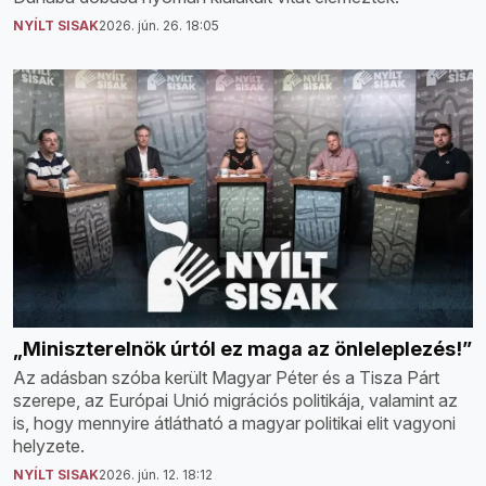
NYÍLT SISAK
2026. jún. 26. 18:05
„Miniszterelnök úrtól ez maga az önleleplezés!”
Az adásban szóba került Magyar Péter és a Tisza Párt
szerepe, az Európai Unió migrációs politikája, valamint az
is, hogy mennyire átlátható a magyar politikai elit vagyoni
helyzete.
NYÍLT SISAK
2026. jún. 12. 18:12