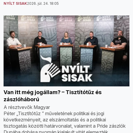
NYÍLT SISAK
2026. júl. 24. 18:05
Van itt még jogállam? – Tisztítótűz és
zászlóháború
A résztvevők Magyar
Péter „Tisztítótűz ” műveletének politikai és jogi
következményeit, az elszámoltatás és a politikai
tisztogatás közötti határvonalat, valamint a Pride zászlók
Dunába dobása nyomán kialakult vitát elemezték.