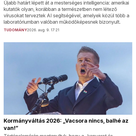
Újabb határt lépett át a mesterséges intelligencia: amerikai
kutatók olyan, korábban a természetben nem létező
vírusokat terveztek AI segítségével, amelyek közül több a
laboratóriumban valóban működőképesnek bizonyult.
TUDOMÁNY
2026. aug. 9. 17:21
Kormányváltás 2026: „Vacsora nincs, balhé az
van!”
Történelemórán megtanultuk, hogy a „kenyeret és