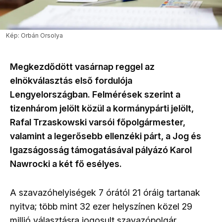
Kép: Orbán Orsolya
Megkezdődött vasárnap reggel az
elnökválasztás első fordulója
Lengyelországban. Felmérések szerint a
tizenhárom jelölt közül a kormánypárti jelölt,
Rafal Trzaskowski varsói főpolgármester,
valamint a legerősebb ellenzéki párt, a Jog és
Igazságosság támogatásával pályázó Karol
Nawrocki a két fő esélyes.
A szavazóhelyiségek 7 órától 21 óráig tartanak
nyitva; több mint 32 ezer helyszínen közel 29
millió választásra jogosult szavazópolgár