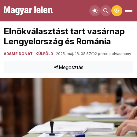
Elnökválasztást tart vasárnap
Lengyelország és Románia
ADAME DONÁT
KÜLFÖLD
2025. máj. 18. 08:57
2 perces olvasmány
Megosztás