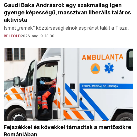
Gaudi Baka Andrásról: egy szakmailag igen
gyenge képességű, masszívan liberális taláros
aktivista
Ismét „remek” köztársasági elnök aspiránst talált a Tisza.
BELFÖLD
2026. aug. 9. 13:30
Fejszékkel és kövekkel támadtak a mentősökre
Romániában