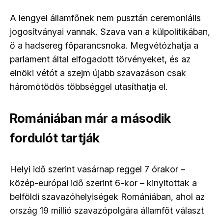
A lengyel államfőnek nem pusztán ceremoniális
jogosítványai vannak. Szava van a külpolitikában,
ő a hadsereg főparancsnoka. Megvétózhatja a
parlament által elfogadott törvényeket, és az
elnöki vétót a szejm újabb szavazáson csak
háromötödös többséggel utasíthatja el.
Romániában már a második
fordulót tartják
Helyi idő szerint vasárnap reggel 7 órakor –
közép-európai idő szerint 6-kor – kinyitottak a
belföldi szavazóhelyiségek Romániában, ahol az
ország 19 millió szavazópolgára államfőt választ