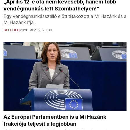
„Április 12-e óta nem kevesebb, hanem több
vendégmunkás lett Szombathelyen!"
Egy vendégmunkásszálló előtt tiltakozott a Mi Hazánk és a
Mi Hazánk Ifjai.
BELFÖLD
2026. aug. 9. 20:03
Az Európai Parlamentben is a Mi Hazánk
frakciója teljesít a legjobban