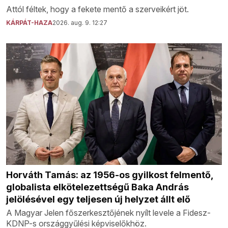
Attól féltek, hogy a fekete mentő a szerveikért jöt.
KÁRPÁT-HAZA
2026. aug. 9. 12:27
Horváth Tamás: az 1956-os gyilkost felmentő,
globalista elkötelezettségű Baka András
jelölésével egy teljesen új helyzet állt elő
A Magyar Jelen főszerkesztőjének nyílt levele a Fidesz-
KDNP-s országgyűlési képviselőkhöz.