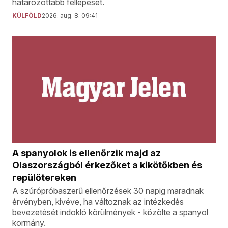
határozottabb fellépését.
KÜLFÖLD
2026. aug. 8. 09:41
A spanyolok is ellenőrzik majd az
Olaszországból érkezőket a kikötőkben és
repülőtereken
A szúrópróbaszerű ellenőrzések 30 napig maradnak
érvényben, kivéve, ha változnak az intézkedés
bevezetését indokló körülmények - közölte a spanyol
kormány.