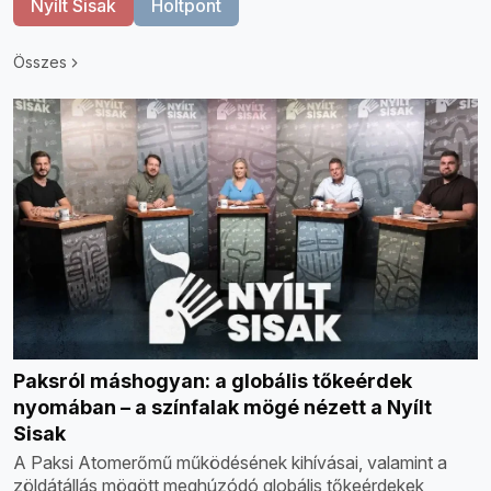
Nyílt Sisak
Holtpont
Összes
Paksról máshogyan: a globális tőkeérdek
nyomában – a színfalak mögé nézett a Nyílt
Sisak
A Paksi Atomerőmű működésének kihívásai, valamint a
zöldátállás mögött meghúzódó globális tőkeérdekek