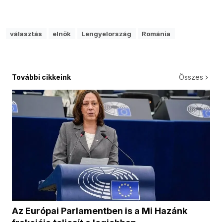
választás
elnök
Lengyelország
Románia
További cikkeink
Összes
Az Európai Parlamentben is a Mi Hazánk