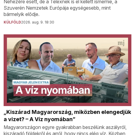
Nehezére esett, de a Telexnek is el kellett ismernie, a
Szuverén Nemzetek Európája egységesebb, mint
bármelyik elődje.
KÜLFÖLD
2026. aug. 9. 18:30
„Kiszárad Magyarország, miközben elengedjük
a vizet? – A Víz nyomában”
Magyarországon egyre gyakrabban beszélünk aszályról,
kiszáradó földekről és arról, hogy nincs elég víz. Közben