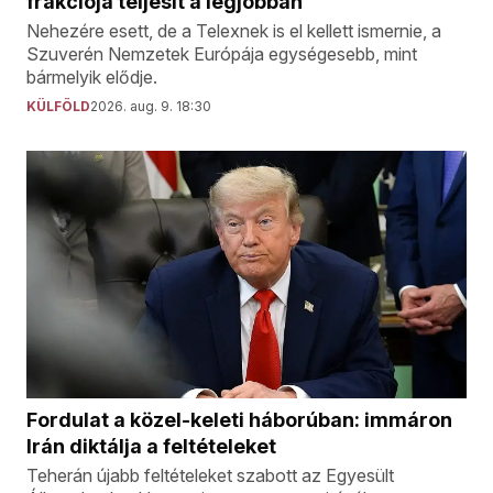
frakciója teljesít a legjobban
Nehezére esett, de a Telexnek is el kellett ismernie, a
Szuverén Nemzetek Európája egységesebb, mint
bármelyik elődje.
KÜLFÖLD
2026. aug. 9. 18:30
Fordulat a közel-keleti háborúban: immáron
Irán diktálja a feltételeket
Teherán újabb feltételeket szabott az Egyesült