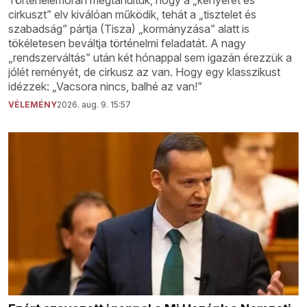
cirkuszt” elv kiválóan működik, tehát a „tisztelet és
szabadság” pártja (Tisza) „kormányzása” alatt is
tökéletesen beváltja történelmi feladatát. A nagy
„rendszerváltás” után két hónappal sem igazán érezzük a
jólét reményét, de cirkusz az van. Hogy egy klasszikust
idézzek: „Vacsora nincs, balhé az van!”
VÉLEMÉNY
2026. aug. 9. 15:57