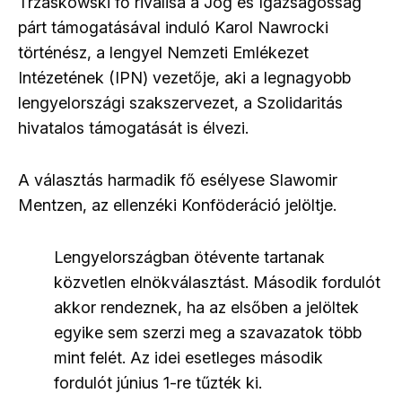
Trzaskowski fő riválisa a Jog és Igazságosság
párt támogatásával induló Karol Nawrocki
történész, a lengyel Nemzeti Emlékezet
Intézetének (IPN) vezetője, aki a legnagyobb
lengyelországi szakszervezet, a Szolidaritás
hivatalos támogatását is élvezi.
A választás harmadik fő esélyese Slawomir
Mentzen, az ellenzéki Konföderáció jelöltje.
Lengyelországban ötévente tartanak
közvetlen elnökválasztást. Második fordulót
akkor rendeznek, ha az elsőben a jelöltek
egyike sem szerzi meg a szavazatok több
mint felét. Az idei esetleges második
fordulót június 1-re tűzték ki.