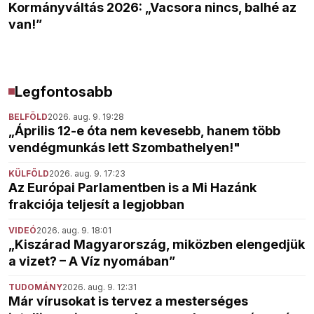
Kormányváltás 2026: „Vacsora nincs, balhé az
van!”
Legfontosabb
BELFÖLD
2026. aug. 9. 19:28
„Április 12-e óta nem kevesebb, hanem több
vendégmunkás lett Szombathelyen!"
KÜLFÖLD
2026. aug. 9. 17:23
Az Európai Parlamentben is a Mi Hazánk
frakciója teljesít a legjobban
VIDEÓ
2026. aug. 9. 18:01
„Kiszárad Magyarország, miközben elengedjük
a vizet? – A Víz nyomában”
TUDOMÁNY
2026. aug. 9. 12:31
Már vírusokat is tervez a mesterséges