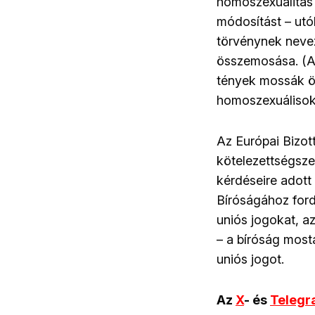
homoszexualitás 
módosítást – ut
törvénynek
neve
összemosása. (A 
tények mossák öss
homoszexuálisok 
Az Európai Bizot
kötelezettségsze
kérdéseire adott 
Bíróságához ford
uniós jogokat, a
– a bíróság most
uniós jogot.
Az
X
- és
Teleg