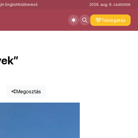
j
In English
Kiútkereső
2026. aug. 6. csütörtök
Támogatás
yek”
Megosztás