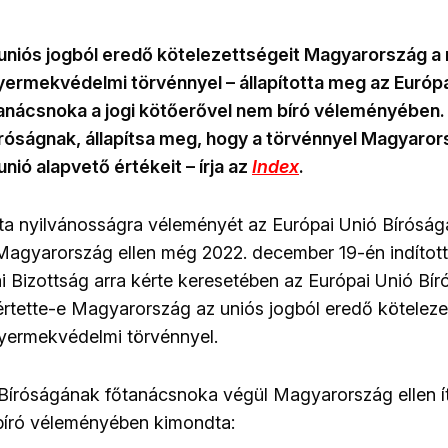
uniós jogból eredő kötelezettségeit Magyarország 
yermekvédelmi törvénnyel – állapította meg az Európa
anácsnoka a jogi kötőerővel nem bíró véleményében.
bíróságnak, állapítsa meg, hogy a törvénnyel Magyaro
nió alapvető értékeit – írja az
Index
.
ta nyilvánosságra véleményét az Európai Unió Bírósá
agyarország ellen még 2022. december 19-én indított 
i Bizottság
arra kérte keresetében
az Európai Unió Bír
értette-e Magyarország az uniós jogból eredő köteleze
yermekvédelmi törvénnyel.
Bíróságának főtanácsnoka végül Magyarország ellen íté
bíró véleményében kimondta: