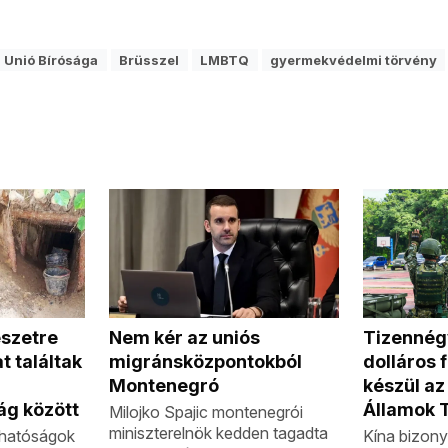
 Unió Bírósága
Brüsszel
LMBTQ
gyermekvédelmi törvény
Nem kér az uniós
szetre
Tizennégy
migránsközpontokból
t találtak
dolláros 
Montenegró
készül az
ág között
Államok 
Milojko Spajic montenegrói
miniszterelnök kedden tagadta
n hatóságok
Kína bizony