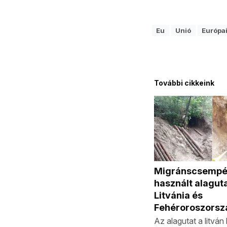
Eu
Unió
Európai
További cikkeink
Migránscsempé
használt alaguta
Litvánia és
Fehéroroszorsz
Az alagutat a litvá