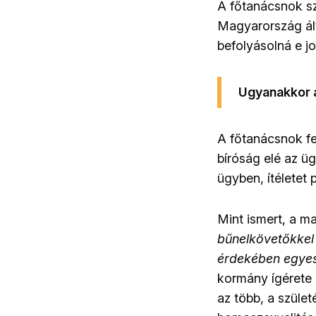
A főtanácsnok s
Magyarország ált
befolyásolná e j
Ugyanakkor a
A főtanácsnok fel
bíróság elé az ü
ügyben, ítéletet
Mint ismert, a m
bűnelkövetőkkel
érdekében egyes
kormány ígérete 
az több, a szüle