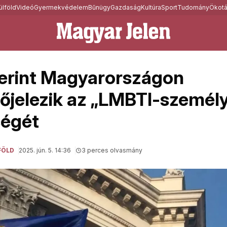
ülföld
Videó
Gyermekvédelem
Bűnügy
Gazdaság
Kultúra
Sport
Tudomány
Ökotá
erint Magyarországon
jelezik az „LMBTI-személ
ségét
FÖLD
2025. jún. 5. 14:36
3 perces olvasmány