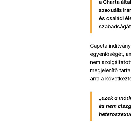
a Charta ált
szexuális ir
és családi él
szabadságát,
Capeta indítván
egyenlőségét, am
nem szolgáltatot
megjelenítő tart
arra a következte
„ezek a módo
és nem ciszg
heteroszexuá