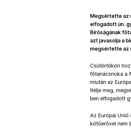
Megsértette az 
elfogadott ún. g
Bíróságának főt
azt javasolja a 
megsértette az u
Csütörtökön hoz
főtanácsnoka a M
miután az Európa
ítélje meg, megs
ben elfogadott g
Az Európai Unió 
kötőerővel nem 