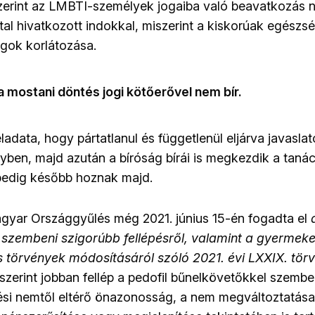
zerint az LMBTI-személyek jogaiba való beavatkozás 
al hivatkozott indokkal, miszerint a kiskorúak egészsé
ogok korlátozása.
 mostani döntés jogi kötőerővel nem bír.
adata, hogy pártatlanul és függetlenül eljárva javaslat
gyben, majd azután a bíróság bírái is megkezdik a taná
 pedig később hoznak majd.
agyar Országgyűlés még 2021. június 15-én
fogadta el
 szembeni szigorúbb fellépésről, valamint a gyermek
 törvények módosításáról szóló 2021. évi LXXIX. tör
szerint jobban fellép a pedofil bűnelkövetőkkel szemb
tési nemtől eltérő önazonosság, a nem megváltoztatása