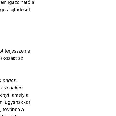
nem igazolható a
ges fejlődését
ot terjesszen a
cskozást az
a pedofil
ek védelme
vényt
, amely a
en, ugyanakkor
, továbbá a