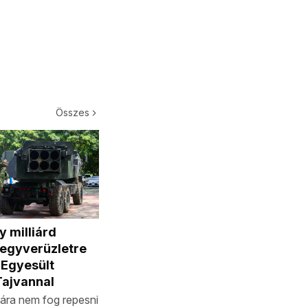
Összes
 milliárd
fegyverüzletre
 Egyesült
Tajvannal
ára nem fog repesni