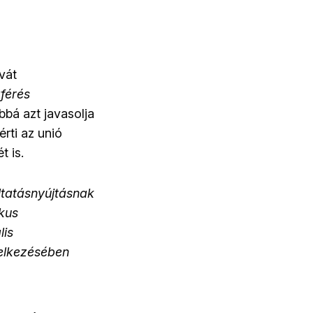
vát
érés
bbá azt javasolja
rti az unió
t is.
ltatásnyújtásnak
ikus
lis
delkezésében