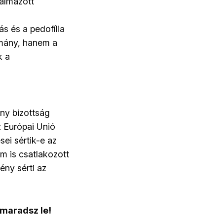
talmazott
ás és a pedofília
rmány, hanem a
k a
ny bizottság
z Európai Unió
ei sértik-e az
m is csatlakozott
ény sérti az
 maradsz le!