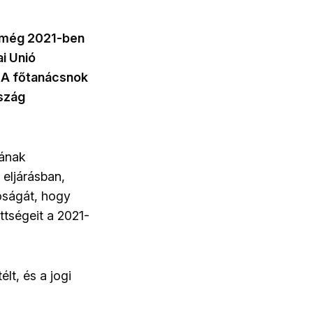
a még 2021-ben
i Unió
 A főtanácsnok
rszág
gának
eljárásban,
óságát, hogy
ttségeit a 2021-
lt, és a jogi