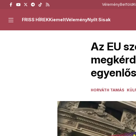
Vélemény
Belföld
K
FRISS HÍREK
Kiemelt
Vélemény
Nyílt Sisak
Az EU sz
megkérdő
egyenlő
HORVÁTH TAMÁS
KÜL