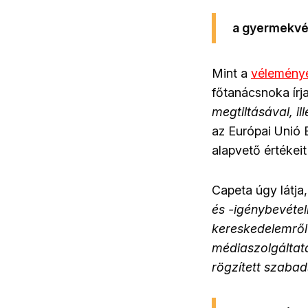
a gyermekvéd
Mint a
vélemény
főtanácsnoka írj
megtiltásával, i
az Európai Unió 
alapvető értékeit
Capeta úgy látja
és -igénybevétel
kereskedelemről s
médiaszolgáltat
rögzített szaba