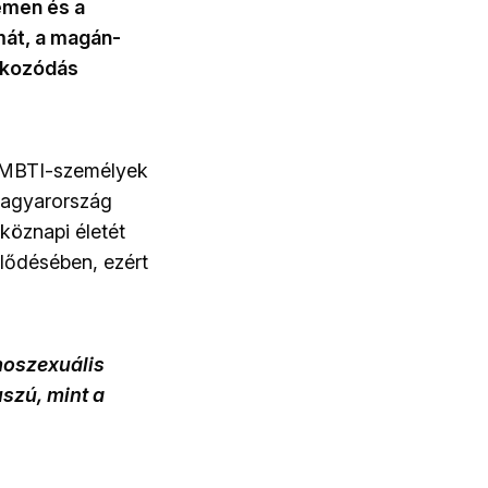
nemen és a
mát, a magán-
jékozódás
 LMBTI-személyek
Magyarország
köznapi életét
lődésében, ezért
moszexuális
szú, mint a