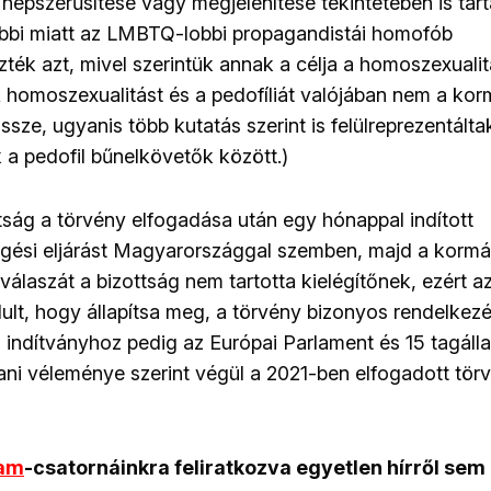
népszerűsítése vagy megjelenítése tekintetében is tar
óbbi miatt az LMBTQ-lobbi propagandistái homofób
zték
azt, mivel szerintük annak a célja a homoszexualit
homoszexualitást és a pedofíliát valójában nem a ko
ze, ugyanis több kutatás szerint is felülreprezentálta
a pedofil bűnelkövetők között.)
tság a törvény elfogadása után egy hónappal indított
gési eljárást Magyarországgal szemben, majd a kormá
válaszát a bizottság nem tartotta kielégítőnek, ezért a
ult, hogy állapítsa meg, a törvény bizonyos rendelkezés
z indítványhoz pedig az Európai Parlament és 15 tagálla
ani véleménye szerint végül a 2021-ben elfogadott törv
ram
-csatornáinkra feliratkozva egyetlen hírről sem