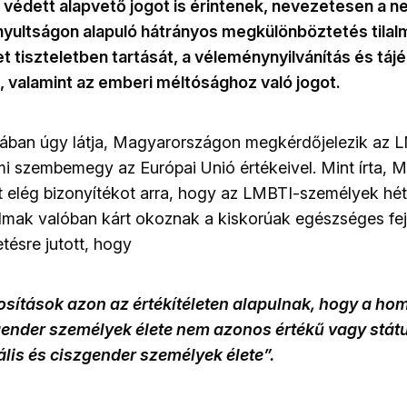
al védett alapvető jogot is érintenek, nevezetesen a 
ányultságon alapuló hátrányos megkülönböztetés tilal
et tiszteletben tartását, a véleménynyilvánítás és tá
 valamint az emberi méltósághoz való jogot.
yában úgy látja, Magyarországon megkérdőjelezik az
i szembemegy az Európai Unió értékeivel. Mint írta, 
t elég bizonyítékot arra, hogy az LMBTI-személyek hét
almak valóban kárt okoznak a kiskorúak egészséges fej
tésre jutott, hogy
sítások azon az értékítéleten alapulnak, hogy a ho
ender személyek élete nem azonos értékű vagy státu
lis és ciszgender személyek élete”.