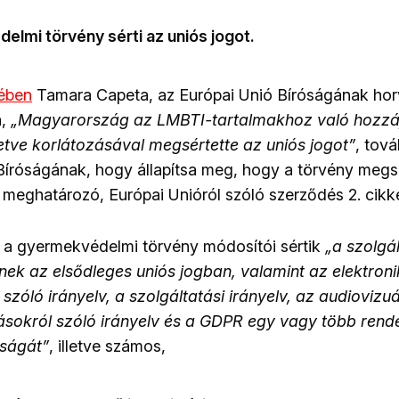
elmi törvény sérti az uniós jogot.
ében
Tamara Capeta, az Európai Unió Bíróságának hor
a,
„Magyarország az LMBTI-tartalmakhoz való hozzáf
lletve korlátozásával megsértette az uniós jogot”
, tová
Bíróságának, hogy állapítsa meg, hogy a törvény megsé
 meghatározó, Európai Unióról szóló szerződés 2. cikké
, a gyermekvédelmi törvény módosítói sértik
„a szolgá
nek az elsődleges uniós jogban, valamint az elektron
zóló irányelv, a szolgáltatási irányelv, az audiovizuá
ásokról szóló irányelv és a GDPR egy vagy több ren
dságát”
, illetve számos,