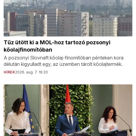
Tűz ütött ki a MOL-hoz tartozó pozsonyi
kőolajfinomítóban
A pozsonyi Slovnaft kőolaj-finomítóban pénteken kora
délután kigyulladt egy, az üzemben tárolt kőolajtermék.
HÍREK
2026. aug. 7. 16:20