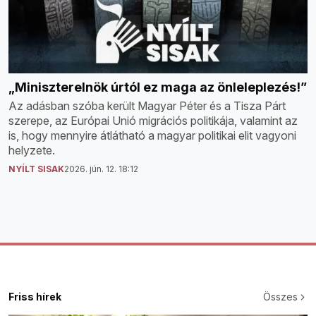
„Miniszterelnök úrtól ez maga az önleleplezés!”
Az adásban szóba került Magyar Péter és a Tisza Párt
szerepe, az Európai Unió migrációs politikája, valamint az
is, hogy mennyire átlátható a magyar politikai elit vagyoni
helyzete.
NYÍLT SISAK
2026. jún. 12. 18:12
Friss hírek
Összes