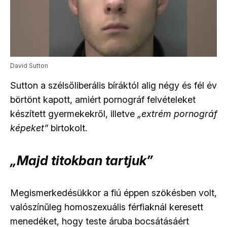
David Sutton
Sutton a szélsőliberális bíráktól alig négy és fél év
börtönt kapott, amiért pornográf felvételeket
készített gyermekekről, illetve
„extrém pornográf
képeket”
birtokolt.
„Majd titokban tartjuk”
Megismerkedésükkor a fiú éppen szökésben volt,
valószínűleg homoszexuális férfiaknál keresett
menedéket, hogy teste áruba bocsátásáért