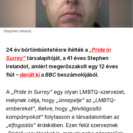
Stephen Ireland
24 év börtönbüntetésre ítélték a
„Pride in
Surrey”
társalapítóját, a 41 éves Stephen
Irelandot, amiért megerőszakolt egy 12 éves
fiút –
derült ki
a
BBC
beszámolójából.
A
„Pride in Surrey”
egy olyan LMBTQ-szervezet,
melynek célja, hogy
„ünnepelje”
az
„LMBTQ-
embereket”
, illetve, hogy
„felvilágosító
kampányokat”
folytasson a társadalomban az
„elfogadás”
érdekében. Ezen felül szerveznek