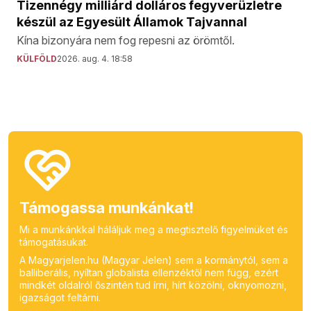
Tizennégy milliárd dolláros fegyverüzletre
készül az Egyesült Államok Tajvannal
Kína bizonyára nem fog repesni az örömtől.
KÜLFÖLD
2026. aug. 4. 18:58
Támogassa munkánkat!
Mi a munkánkkal háláljuk meg a megtisztelő figyelmüket és
támogatásukat.
A Magyarjelen.hu (Magyar Jelen) sem a kormánytól, sem a
balliberális, nyíltan globalista ellenzéktől nem függ, ezért
mindkét oldalról őszintén tud írni, hírt közölni, oknyomozni,
igazságot feltárni.