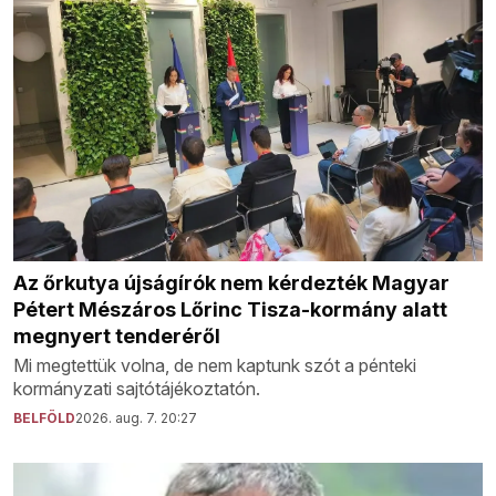
Az őrkutya újságírók nem kérdezték Magyar
Pétert Mészáros Lőrinc Tisza-kormány alatt
megnyert tenderéről
Mi megtettük volna, de nem kaptunk szót a pénteki
kormányzati sajtótájékoztatón.
BELFÖLD
2026. aug. 7. 20:27