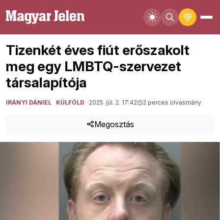
Tizenkét éves fiút erőszakolt
meg egy LMBTQ-szervezet
társalapítója
IRÁNYI DÁNIEL
KÜLFÖLD
2025. júl. 2. 17:42
2 perces olvasmány
Megosztás