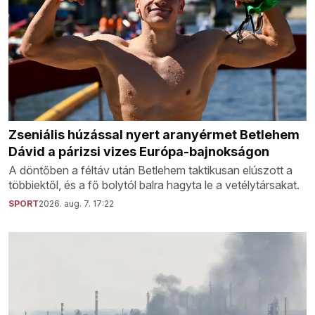
Zseniális húzással nyert aranyérmet Betlehem
Dávid a párizsi vizes Európa-bajnokságon
A döntőben a féltáv után Betlehem taktikusan elúszott a
többiektől, és a fő bolytól balra hagyta le a vetélytársakat.
SPORT
2026. aug. 7. 17:22