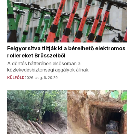
Felgyorsítva tiltják ki a bérelhető elektromos
rollereket Brüsszelből
A döntés hátterében elsősorban a
közlekedésbiztonsági aggályok állnak.
KÜLFÖLD
2026. aug. 6. 20:29