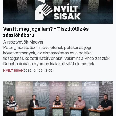
Van itt még jogállam? – Tisztítótűz és
zászlóháború
A résztvevők Magyar
Péter „Tisztítótűz ” műveletének politikai és jogi
következményeit, az elszámoltatás és a politikai
tisztogatás közötti határvonalat, valamint a Pride zászlók
Dunába dobása nyomán kialakult vitát elemezték.
NYÍLT SISAK
2026. jún. 26. 18:05