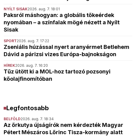
NYÍLT SISAK
2026. aug. 7. 18:01
Paksról máshogyan: a globális tőkeérdek
nyomában – a színfalak mögé nézett a Nyílt
Sisak
SPORT
2026. aug. 7. 17:22
Zseniális húzással nyert aranyérmet Betlehem
Dávid a párizsi vizes Európa-bajnokságon
HÍREK
2026. aug. 7. 16:20
Tűz ütött ki a MOL-hoz tartozó pozsonyi
kőolajfinomítóban
Legfontosabb
BELFÖLD
2026. aug. 7. 18:34
Az őrkutya újságírók nem kérdezték Magyar
Pétert Mészáros Lőrinc Tisza-kormány alatt