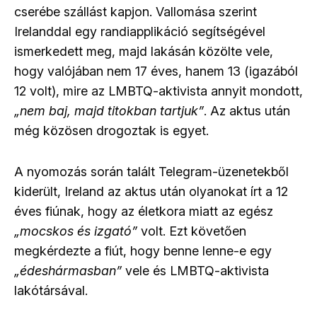
cserébe szállást kapjon. Vallomása szerint
Irelanddal egy randiapplikáció segítségével
ismerkedett meg, majd lakásán közölte vele,
hogy valójában nem 17 éves, hanem 13 (igazából
12 volt), mire az LMBTQ-aktivista annyit mondott,
„nem baj, majd titokban tartjuk”
. Az aktus után
még közösen drogoztak is egyet.
A nyomozás során talált Telegram-üzenetekből
kiderült, Ireland az aktus után olyanokat írt a 12
éves fiúnak, hogy az életkora miatt az egész
„mocskos és izgató”
volt. Ezt követően
megkérdezte a fiút, hogy benne lenne-e egy
„édeshármasban”
vele és LMBTQ-aktivista
lakótársával.