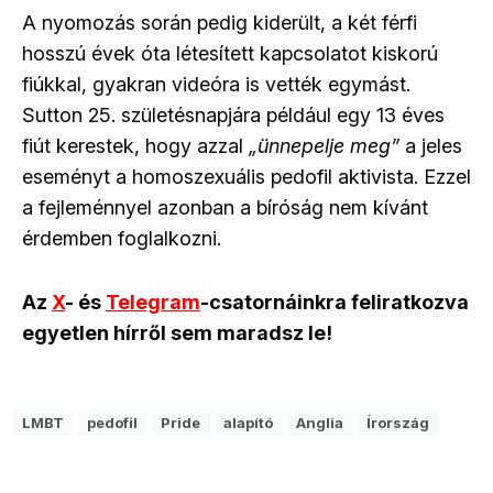
A nyomozás során pedig kiderült, a két férfi
hosszú évek óta létesített kapcsolatot kiskorú
fiúkkal, gyakran videóra is vették egymást.
Sutton 25. születésnapjára például egy 13 éves
fiút kerestek, hogy azzal
„ünnepelje meg”
a jeles
eseményt a homoszexuális pedofil aktivista. Ezzel
a fejleménnyel azonban a bíróság nem kívánt
érdemben foglalkozni.
Az
X
- és
Telegram
-csatornáinkra feliratkozva
egyetlen hírről sem maradsz le!
LMBT
pedofil
Pride
alapító
Anglia
Írország