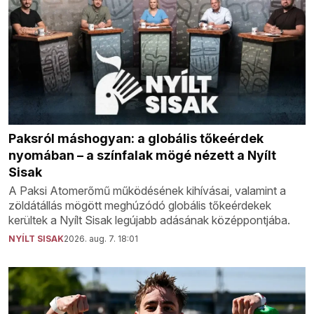
Paksról máshogyan: a globális tőkeérdek
nyomában – a színfalak mögé nézett a Nyílt
Sisak
A Paksi Atomerőmű működésének kihívásai, valamint a
zöldátállás mögött meghúzódó globális tőkeérdekek
kerültek a Nyílt Sisak legújabb adásának középpontjába.
NYÍLT SISAK
2026. aug. 7. 18:01