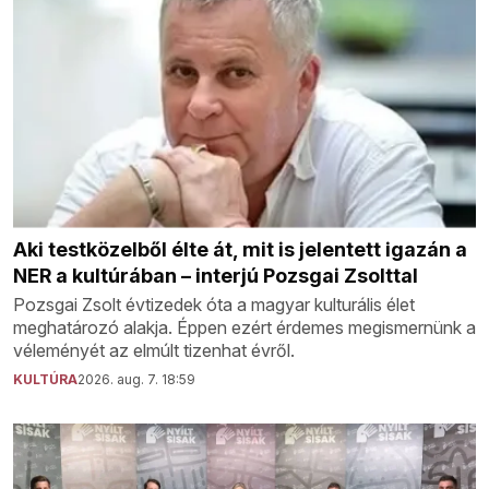
Aki testközelből élte át, mit is jelentett igazán a
NER a kultúrában – interjú Pozsgai Zsolttal
Pozsgai Zsolt évtizedek óta a magyar kulturális élet
meghatározó alakja. Éppen ezért érdemes megismernünk a
véleményét az elmúlt tizenhat évről.
KULTÚRA
2026. aug. 7. 18:59