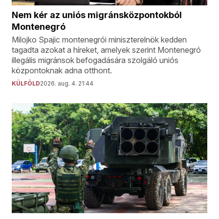
Nem kér az uniós migránsközpontokból
Montenegró
Milojko Spajic montenegrói miniszterelnök kedden
tagadta azokat a híreket, amelyek szerint Montenegró
illegális migránsok befogadására szolgáló uniós
központoknak adna otthont.
KÜLFÖLD
2026. aug. 4. 21:44