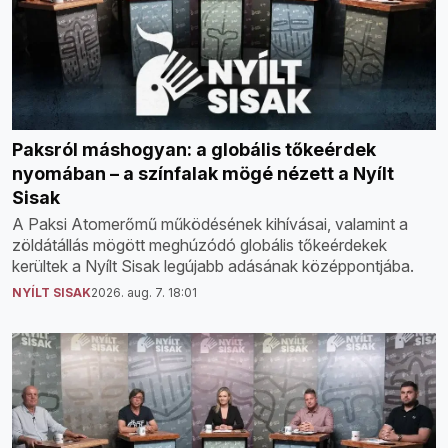
Paksról máshogyan: a globális tőkeérdek
nyomában – a színfalak mögé nézett a Nyílt
Sisak
A Paksi Atomerőmű működésének kihívásai, valamint a
zöldátállás mögött meghúzódó globális tőkeérdekek
kerültek a Nyílt Sisak legújabb adásának középpontjába.
NYÍLT SISAK
2026. aug. 7. 18:01