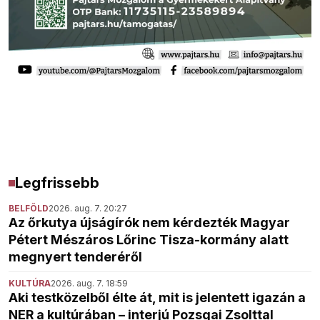
Legfrissebb
BELFÖLD
2026. aug. 7. 20:27
Az őrkutya újságírók nem kérdezték Magyar
Pétert Mészáros Lőrinc Tisza-kormány alatt
megnyert tenderéről
KULTÚRA
2026. aug. 7. 18:59
Aki testközelből élte át, mit is jelentett igazán a
NER a kultúrában – interjú Pozsgai Zsolttal