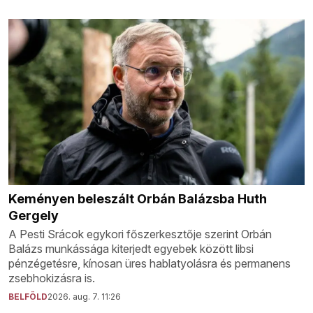
Keményen beleszált Orbán Balázsba Huth
Gergely
A Pesti Srácok egykori főszerkesztője szerint Orbán
Balázs munkássága kiterjedt egyebek között libsi
pénzégetésre, kínosan üres hablatyolásra és permanens
zsebhokizásra is.
BELFÖLD
2026. aug. 7. 11:26