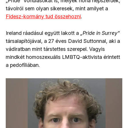
„Pride” vonulásokat is, melyek noha népszerűek,
távolról sem olyan sikeresek, mint amilyet a
Fidesz-kormány tud összehozni
.
Ireland ráadásul együtt lakott a
„Pride in Surrey”
társalapítójával, a 27 éves David Suttonnal, aki a
vádiratban mint társtettes szerepel. Vagyis
mindkét homoszexuális LMBTQ-aktivista érintett
a pedofíliában.