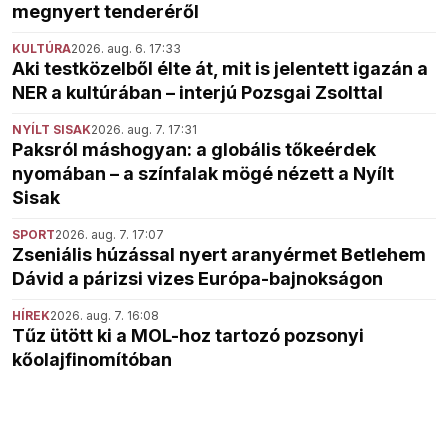
megnyert tenderéről
KULTÚRA
2026. aug. 6. 17:33
Aki testközelből élte át, mit is jelentett igazán a
NER a kultúrában – interjú Pozsgai Zsolttal
NYÍLT SISAK
2026. aug. 7. 17:31
Paksról máshogyan: a globális tőkeérdek
nyomában – a színfalak mögé nézett a Nyílt
Sisak
SPORT
2026. aug. 7. 17:07
Zseniális húzással nyert aranyérmet Betlehem
Dávid a párizsi vizes Európa-bajnokságon
HÍREK
2026. aug. 7. 16:08
Tűz ütött ki a MOL-hoz tartozó pozsonyi
kőolajfinomítóban