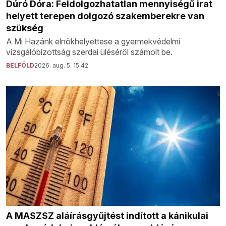
Dúró Dóra: Feldolgozhatatlan mennyiségű irat
helyett terepen dolgozó szakemberekre van
szükség
A Mi Hazánk elnökhelyettese a gyermekvédelmi
vizsgálóbizottság szerdai üléséről számolt be.
BELFÖLD
2026. aug. 5. 15:42
A MASZSZ aláírásgyűjtést indított a kánikulai