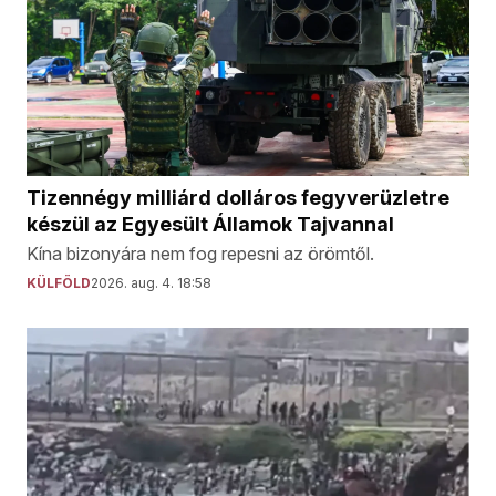
Tizennégy milliárd dolláros fegyverüzletre
készül az Egyesült Államok Tajvannal
Kína bizonyára nem fog repesni az örömtől.
KÜLFÖLD
2026. aug. 4. 18:58