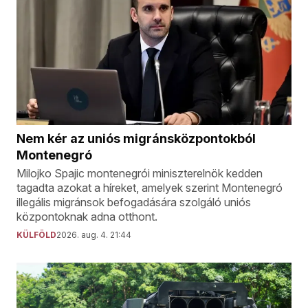
Nem kér az uniós migránsközpontokból
Montenegró
Milojko Spajic montenegrói miniszterelnök kedden
tagadta azokat a híreket, amelyek szerint Montenegró
illegális migránsok befogadására szolgáló uniós
központoknak adna otthont.
KÜLFÖLD
2026. aug. 4. 21:44