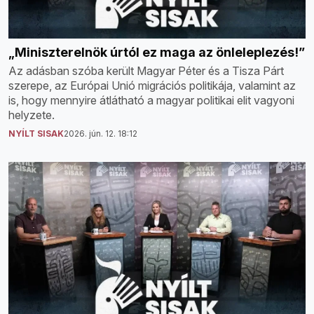
„Miniszterelnök úrtól ez maga az önleleplezés!”
Az adásban szóba került Magyar Péter és a Tisza Párt
szerepe, az Európai Unió migrációs politikája, valamint az
is, hogy mennyire átlátható a magyar politikai elit vagyoni
helyzete.
NYÍLT SISAK
2026. jún. 12. 18:12