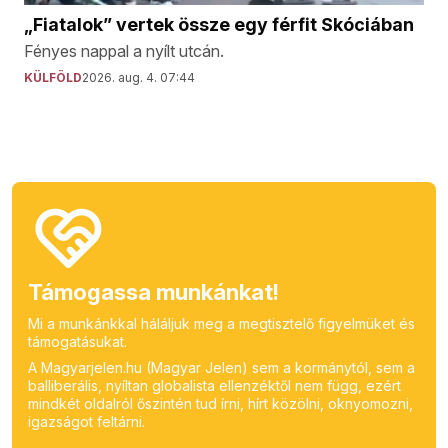
„Fiatalok” vertek össze egy férfit Skóciában
Fényes nappal a nyílt utcán.
KÜLFÖLD
2026. aug. 4. 07:44
Támogassa munkánkat!
Mi a munkánkkal háláljuk meg a megtisztelő figyelmüket és
támogatásukat.
A Magyarjelen.hu (Magyar Jelen) sem a kormánytól, sem a
balliberális, nyíltan globalista ellenzéktől nem függ, ezért
mindkét oldalról őszintén tud írni, hírt közölni, oknyomozni,
igazságot feltárni.