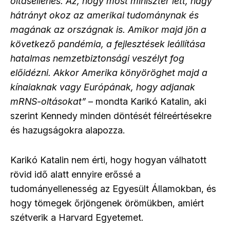
oltásellenes. Az, hogy most miniszter lett, nagy
hátrányt okoz az amerikai tudománynak és
magának az országnak is. Amikor majd jön a
következő pandémia, a fejlesztések leállítása
hatalmas nemzetbiztonsági veszélyt fog
előidézni. Akkor Amerika könyöröghet majd a
kínaiaknak vagy Európának, hogy adjanak
mRNS-oltásokat”
– mondta Karikó Katalin, aki
szerint Kennedy minden döntését félreértésekre
és hazugságokra alapozza.
Karikó Katalin nem érti, hogy hogyan válhatott
rövid idő alatt ennyire erőssé a
tudományellenesség az Egyesült Államokban, és
hogy tömegek őrjöngenek örömükben, amiért
szétverik a Harvard Egyetemet.