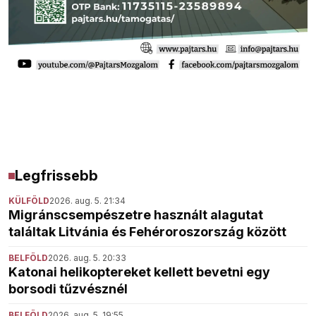
Legfrissebb
KÜLFÖLD
2026. aug. 5. 21:34
Migránscsempészetre használt alagutat
találtak Litvánia és Fehéroroszország között
BELFÖLD
2026. aug. 5. 20:33
Katonai helikoptereket kellett bevetni egy
borsodi tűzvésznél
BELFÖLD
2026. aug. 5. 19:55