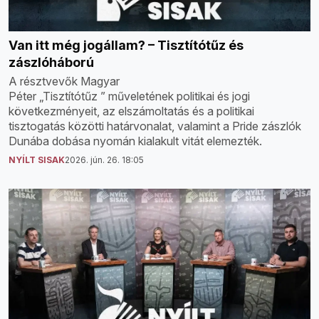
Van itt még jogállam? – Tisztítótűz és
zászlóháború
A résztvevők Magyar
Péter „Tisztítótűz ” műveletének politikai és jogi
következményeit, az elszámoltatás és a politikai
tisztogatás közötti határvonalat, valamint a Pride zászlók
Dunába dobása nyomán kialakult vitát elemezték.
NYÍLT SISAK
2026. jún. 26. 18:05