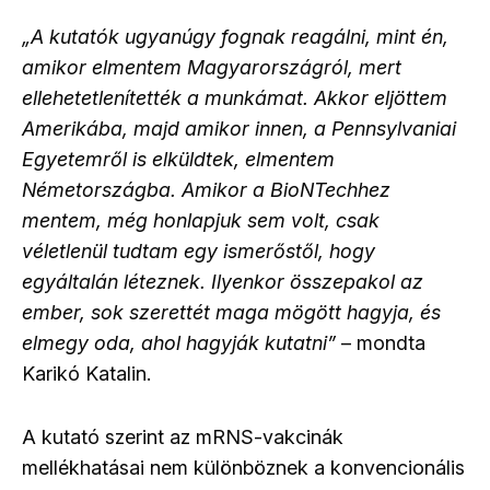
„A kutatók ugyanúgy fognak reagálni, mint én,
amikor elmentem Magyarországról, mert
ellehetetlenítették a munkámat. Akkor eljöttem
Amerikába, majd amikor innen, a Pennsylvaniai
Egyetemről is elküldtek, elmentem
Németországba. Amikor a BioNTechhez
mentem, még honlapjuk sem volt, csak
véletlenül tudtam egy ismerőstől, hogy
egyáltalán léteznek. Ilyenkor összepakol az
ember, sok szerettét maga mögött hagyja, és
elmegy oda, ahol hagyják kutatni”
– mondta
Karikó Katalin.
A kutató szerint az mRNS-vakcinák
mellékhatásai nem különböznek a konvencionális