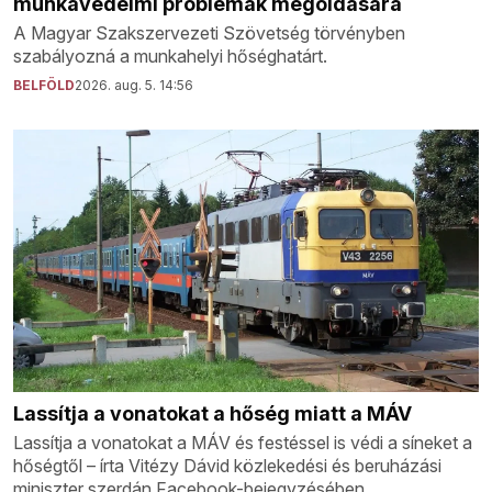
munkavédelmi problémák megoldására
A Magyar Szakszervezeti Szövetség törvényben
szabályozná a munkahelyi hőséghatárt.
BELFÖLD
2026. aug. 5. 14:56
Lassítja a vonatokat a hőség miatt a MÁV
Lassítja a vonatokat a MÁV és festéssel is védi a síneket a
hőségtől – írta Vitézy Dávid közlekedési és beruházási
miniszter szerdán Facebook-bejegyzésében.