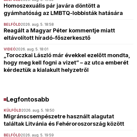
Homoszexuális pár javára döntött a
gyámhatóság az LMBTQ-lobbisták hatására
BELFÖLD
2026. aug. 5. 18:58
Reagált a Magyar Péter kommentje miatt
eltávolított híradó-főszerkesztő
VIDEÓ
2026. aug. 5. 18:01
„Toroczkai László már évekkel ezelőtt mondta,
hogy meg kell fogni a vizet” – az utca emberét
kérdeztük a kialakult helyzetről
Legfontosabb
KÜLFÖLD
2026. aug. 5. 18:50
Migránscsempészetre használt alagutat
találtak Litvánia és Fehéroroszország között
BELFÖLD
2026. aug. 5. 19:59