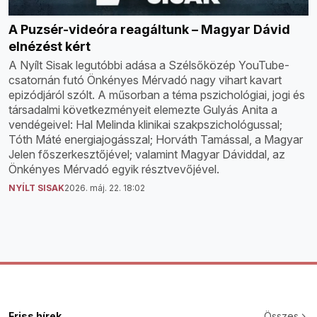
A Puzsér-videóra reagáltunk – Magyar Dávid
elnézést kért
A Nyílt Sisak legutóbbi adása a Szélsőközép YouTube-
csatornán futó Önkényes Mérvadó nagy vihart kavart
epizódjáról szólt. A műsorban a téma pszichológiai, jogi és
társadalmi következményeit elemezte Gulyás Anita a
vendégeivel: Hal Melinda klinikai szakpszichológussal;
Tóth Máté energiajogásszal; Horváth Tamással, a Magyar
Jelen főszerkesztőjével; valamint Magyar Dáviddal, az
Önkényes Mérvadó egyik résztvevőjével.
NYÍLT SISAK
2026. máj. 22. 18:02
Friss hírek
Összes