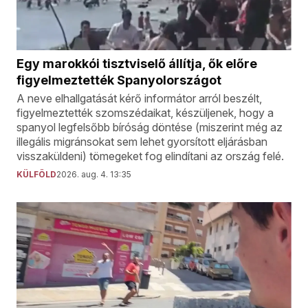
Egy marokkói tisztviselő állítja, ők előre
figyelmeztették Spanyolországot
A neve elhallgatását kérő informátor arról beszélt,
figyelmeztették szomszédaikat, készüljenek, hogy a
spanyol legfelsőbb bíróság döntése (miszerint még az
illegális migránsokat sem lehet gyorsított eljárásban
visszaküldeni) tömegeket fog elindítani az ország felé.
KÜLFÖLD
2026. aug. 4. 13:35