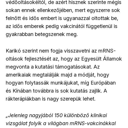
védőoltásokéitól, de azért hisznek szerinte mégis
sokan ennek ellenkezőjében, mert egyszerre sok
felnőtt és idős embert is ugyanazzal oltottak be,
az idős emberek pedig vakcinától függetlenül is
gyakrabban betegszenek meg.
Karikó szerint nem fogja visszavetni az mRNS-
oltások fejlesztését az, hogy az Egyesült Államok
megvonta a kutatási támogatásokat. Az
amerikaiak megtalálják majd a módját, hogy
hogyan folytassák munkájukat, míg Európában
és Kínában továbbra is sok kutatás zajlik. A
rákterápiákban is nagy szerepük lehet.
„Jelenleg nagyjából 150 különböző klinikai
vizsgálat folyik a világban mRNS-vakcinákkal