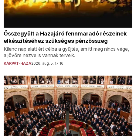
Összegyűlt a Hazajáró fennmaradó részeinek
elkészítéséhez szükséges pénzösszeg
Kilenc nap alatt ért célba a gyűjtés, ám itt még nincs vége,
a jövőre nézve is vannak terveik.
KÁRPÁT-HAZA
2026. aug. 5. 17:16