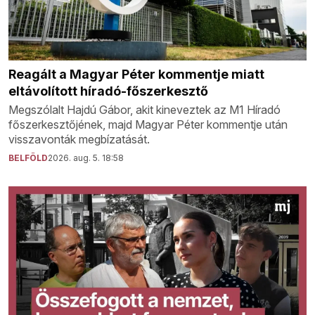
Reagált a Magyar Péter kommentje miatt
eltávolított híradó-főszerkesztő
Megszólalt Hajdú Gábor, akit kineveztek az M1 Híradó
főszerkesztőjének, majd Magyar Péter kommentje után
visszavonták megbízatását.
BELFÖLD
2026. aug. 5. 18:58