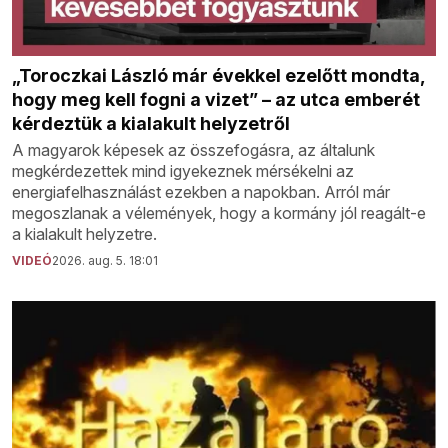
„Toroczkai László már évekkel ezelőtt mondta,
hogy meg kell fogni a vizet” – az utca emberét
kérdeztük a kialakult helyzetről
A magyarok képesek az összefogásra, az általunk
megkérdezettek mind igyekeznek mérsékelni az
energiafelhasználást ezekben a napokban. Arról már
megoszlanak a vélemények, hogy a kormány jól reagált-e
a kialakult helyzetre.
VIDEÓ
2026. aug. 5. 18:01