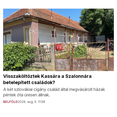
Visszaköltöztek Kassára a Szalonnára
betelepített családok?
A két szlovákiai cigány család által megvásárolt házak
péntek óta üresen állnak.
BELFÖLD
2026. aug. 5. 11:58