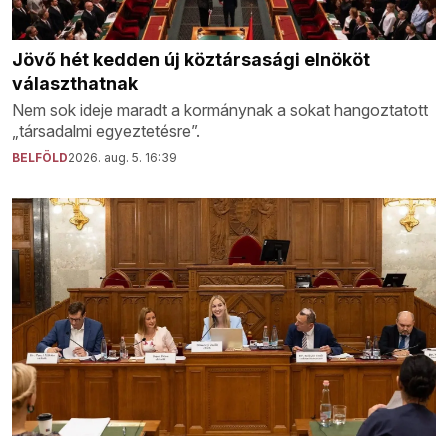
Jövő hét kedden új köztársasági elnököt
választhatnak
Nem sok ideje maradt a kormánynak a sokat hangoztatott
„társadalmi egyeztetésre”.
BELFÖLD
2026. aug. 5. 16:39