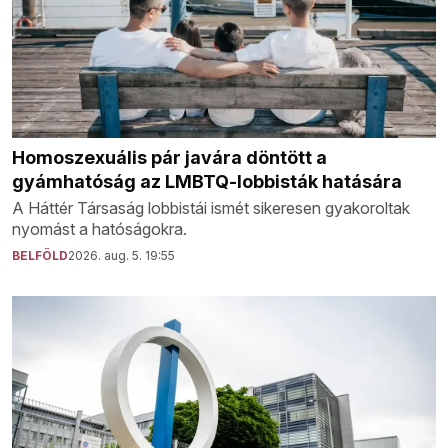
Homoszexuális pár javára döntött a
gyámhatóság az LMBTQ-lobbisták hatására
A Háttér Társaság lobbistái ismét sikeresen gyakoroltak
nyomást a hatóságokra.
BELFÖLD
2026. aug. 5. 19:55