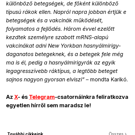
különböző betegségek, de főként különböző
típusú rákok ellen. Napról napra jobban értjük e
betegségek és a vakcinák működését,
folyamatos a fejlődés. Három évvel ezelőtt
kezdtek személyre szabott mRNS-alapú
vakcinákat adni New Yorkban hasnyálmirigy-
daganatos betegeknek, és a betegek fele még
ma is él, pedig a hasnyálmirigyrák az egyik
legagresszívebb ráktípus, a legtöbb beteget
sajnos nagyon gyorsan elviszi”
– mondta Karikó.
Az
X
- és
Telegram
-csatornáinkra feliratkozva
egyetlen hírről sem maradsz le!
További cikkeink
Összes