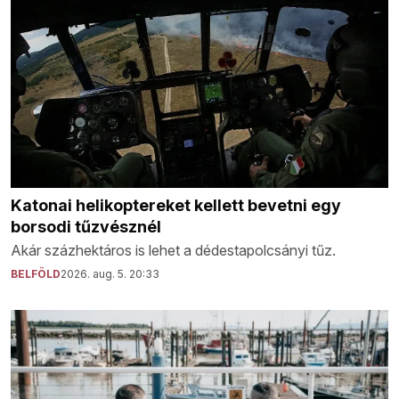
Katonai helikoptereket kellett bevetni egy
borsodi tűzvésznél
Akár százhektáros is lehet a dédestapolcsányi tűz.
BELFÖLD
2026. aug. 5. 20:33