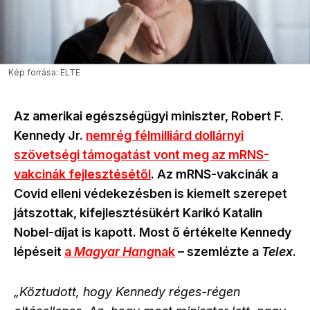
Kép forrása: ELTE
Az amerikai egészségügyi miniszter, Robert F.
Kennedy Jr.
nemrég félmilliárd dollárnyi
szövetségi támogatást vont meg az mRNS-
vakcinák fejlesztésétől
. Az mRNS-vakcinák a
Covid elleni védekezésben is kiemelt szerepet
játszottak, kifejlesztésükért Karikó Katalin
Nobel-díjat is kapott. Most ő értékelte Kennedy
lépéseit
a
Magyar Hang
nak
–
szemlézte a
Telex
.
„Köztudott, hogy Kennedy réges-régen