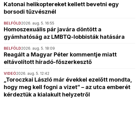
Katonai helikoptereket kellett bevetni egy
borsodi tűzvésznél
BELFÖLD
2026. aug. 5. 16:55
Homoszexuális pár javára döntött a
gyámhatóság az LMBTQ-lobbisták hatására
BELFÖLD
2026. aug. 5. 18:09
Reagált a Magyar Péter kommentje miatt
eltávolított híradó-főszerkesztő
VIDEÓ
2026. aug. 5. 12:42
„Toroczkai László már évekkel ezelőtt mondta,
hogy meg kell fogni a vizet” – az utca emberét
kérdeztük a kialakult helyzetről