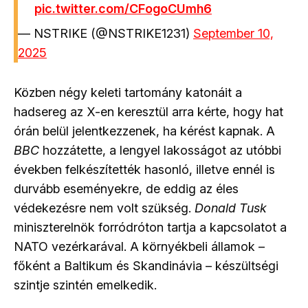
pic.twitter.com/CFogoCUmh6
— NSTRIKE (@NSTRIKE1231)
September 10,
2025
Közben négy keleti tartomány katonáit a
hadsereg az X-en keresztül arra kérte, hogy hat
órán belül jelentkezzenek, ha kérést kapnak. A
BBC
hozzátette, a lengyel lakosságot az utóbbi
években felkészítették hasonló, illetve ennél is
durvább eseményekre, de eddig az éles
védekezésre nem volt szükség.
Donald Tusk
miniszterelnök forródróton tartja a kapcsolatot a
NATO vezérkarával. A környékbeli államok –
főként a Baltikum és Skandinávia – készültségi
szintje szintén emelkedik.