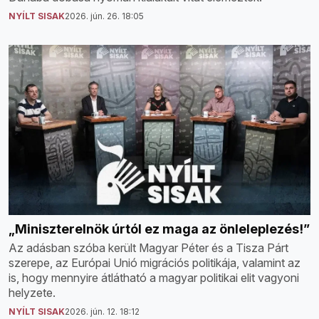
NYÍLT SISAK
2026. jún. 26. 18:05
„Miniszterelnök úrtól ez maga az önleleplezés!”
Az adásban szóba került Magyar Péter és a Tisza Párt
szerepe, az Európai Unió migrációs politikája, valamint az
is, hogy mennyire átlátható a magyar politikai elit vagyoni
helyzete.
NYÍLT SISAK
2026. jún. 12. 18:12