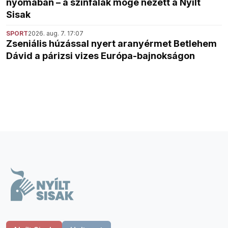
nyomában – a színfalak mögé nézett a Nyílt
Sisak
SPORT
2026. aug. 7. 17:07
Zseniális húzással nyert aranyérmet Betlehem
Dávid a párizsi vizes Európa-bajnokságon