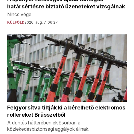
határsértésre biztató üzeneteket vizsgálnak
Nincs vége.
KÜLFÖLD
2026. aug. 7. 06:27
Felgyorsítva tiltják ki a bérelhető elektromos
rollereket Brüsszelből
A döntés hátterében elsősorban a
közlekedésbiztonsági aggályok állnak.