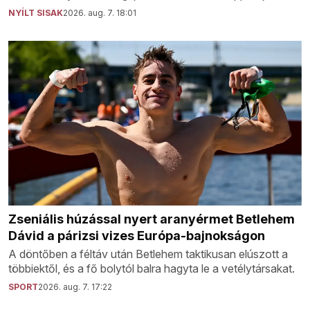
NYÍLT SISAK
2026. aug. 7. 18:01
Zseniális húzással nyert aranyérmet Betlehem
Dávid a párizsi vizes Európa-bajnokságon
A döntőben a féltáv után Betlehem taktikusan elúszott a
többiektől, és a fő bolytól balra hagyta le a vetélytársakat.
SPORT
2026. aug. 7. 17:22