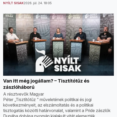
NYÍLT SISAK
2026. júl. 24. 18:05
Van itt még jogállam? – Tisztítótűz és
zászlóháború
A résztvevők Magyar
Péter „Tisztítótűz ” műveletének politikai és jogi
következményeit, az elszámoltatás és a politikai
tisztogatás közötti határvonalat, valamint a Pride zászlók
Dunába dobása nyomán kialakult vitát elemezték.