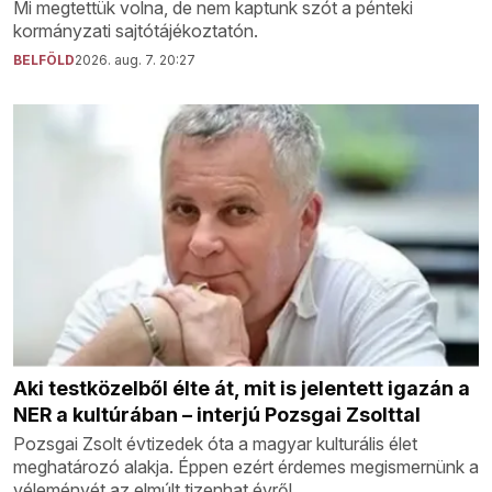
Mi megtettük volna, de nem kaptunk szót a pénteki
kormányzati sajtótájékoztatón.
BELFÖLD
2026. aug. 7. 20:27
Aki testközelből élte át, mit is jelentett igazán a
NER a kultúrában – interjú Pozsgai Zsolttal
Pozsgai Zsolt évtizedek óta a magyar kulturális élet
meghatározó alakja. Éppen ezért érdemes megismernünk a
véleményét az elmúlt tizenhat évről.