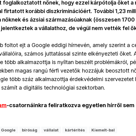
 foglalkoztatott nőnek, hogy ezzel kárpótolja őket 
l firtatott korábbi diszkriminációért. További 1,23 milli
yan nőknek és ázsiai származásúaknak (összesen 1700
 jelentkeztek a vállalathoz, de végül nem vették fel ő
 foltot ejt a Google eddigi hírnevén, amely szerint a c
llalóira, számos juttatással szinte elkényezteti őket. 
 több alkalmazottja is nyíltan beszélt problémákról, pé
ekben magas rangú férfi vezetők hozzájuk beosztott nő
le több száz alkalmazottja érdekvédelmi szervezetet h
 számít a digitális technológiai szektorban.
ram
-csatornáinkra feliratkozva egyetlen hírről sem
Google
bíróság
vállalat
kártérítés
Kiemelt-bal