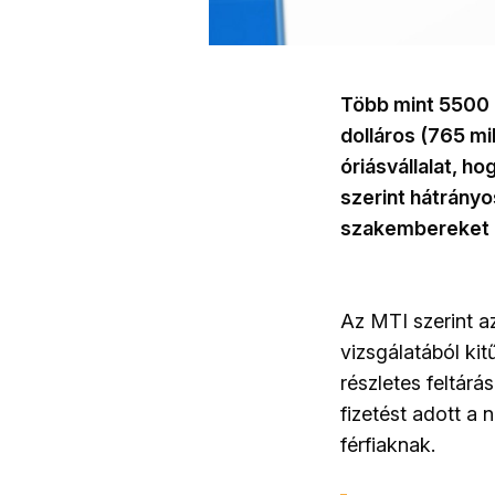
Több mint 5500 m
dolláros (765 mil
óriásvállalat, ho
szerint hátrány
szakembereket é
Az MTI szerint a
vizsgálatából ki
részletes feltár
fizetést adott a
férfiaknak.