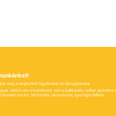
unkánkat!
ljuk meg a megtisztelő figyelmüket és támogatásukat.
yar Jelen) sem a kormánytól, sem a balliberális, nyíltan globalista 
 őszintén tud írni, hírt közölni, oknyomozni, igazságot feltárni.