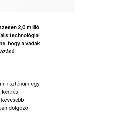
zesen 2,6 millió
tális technológiai
lene, hogy a vádak
mazású
 minisztérium egy
A kérdés
tt kevesebb
óban dolgozó