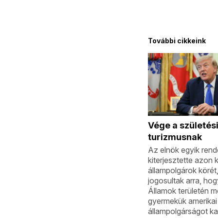
További cikkeink
Vége a születés
turizmusnak
Az elnök egyik rend
kiterjesztette azon k
állampolgárok körét
jogosultak arra, ho
Államok területén m
gyermekük amerikai
állampolgárságot ka