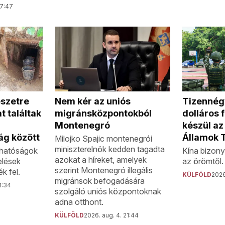
07:47
Nem kér az uniós
szetre
Tizennégy
migránsközpontokból
t találtak
dolláros 
Montenegró
készül az
ág között
Államok 
Milojko Spajic montenegrói
miniszterelnök kedden tagadta
n hatóságok
Kína bizony
azokat a híreket, amelyek
elések
az örömtől.
szerint Montenegró illegális
k fel.
KÜLFÖLD
2026
migránsok befogadására
1:34
szolgáló uniós központoknak
adna otthont.
KÜLFÖLD
2026. aug. 4. 21:44