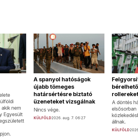
i
A spanyol hatóságok
Felgyorsít
újabb tömeges
bérelhet
határsértésre biztató
rollereke
elete
ülföldi
üzeneteket vizsgálnak
A döntés h
, akik nem
elsősorban 
Nincs vége.
gy Egyesült
közlekedés
KÜLFÖLD
2026. aug. 7. 06:27
egszületett
állnak.
KÜLFÖLD
2026
pjon.