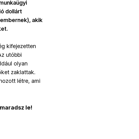
a munkaügyi
ó dollárt
 embernek), akik
ket.
ég kifejezetten
Az utóbbi
ldául olyan
ket zaklattak.
ozott létre, ami
 maradsz le!