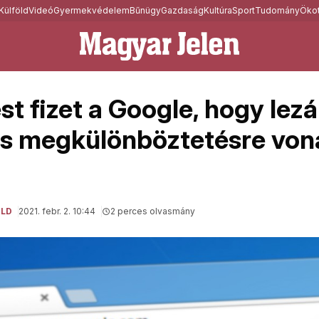
Külföld
Videó
Gyermekvédelem
Bűnügy
Gazdaság
Kultúra
Sport
Tudomány
Ökot
st fizet a Google, hogy lezá
s megkülönböztetésre von
ÖLD
2021. febr. 2. 10:44
2 perces olvasmány