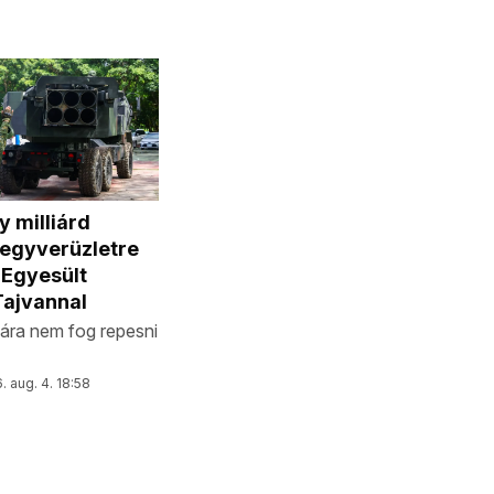
 milliárd
fegyverüzletre
 Egyesült
Tajvannal
ára nem fog repesni
. aug. 4. 18:58