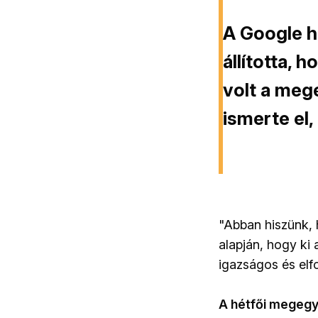
A Google ha
állította,
volt a meg
ismerte el,
"Abban hiszünk, 
alapján, hogy ki 
igazságos és elf
A hétfői megegye