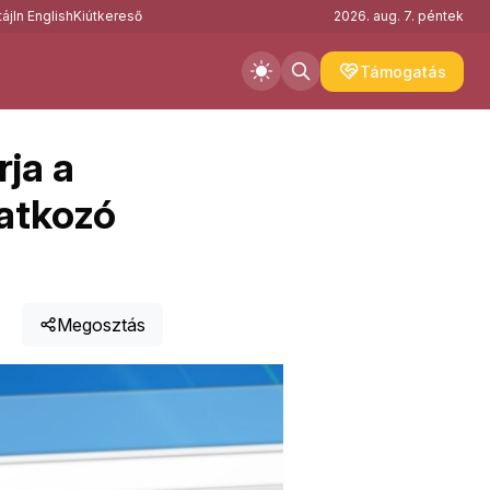
áj
In English
Kiútkereső
2026. aug. 7. péntek
Támogatás
rja a
atkozó
Megosztás