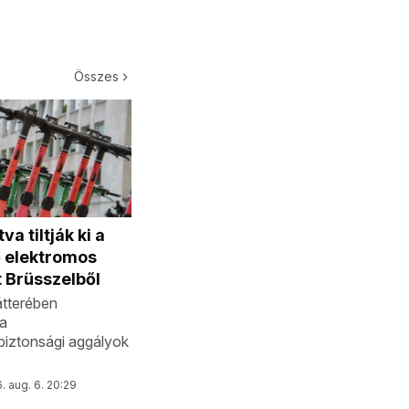
Összes
va tiltják ki a
ő elektromos
t Brüsszelből
átterében
a
biztonsági aggályok
. aug. 6. 20:29