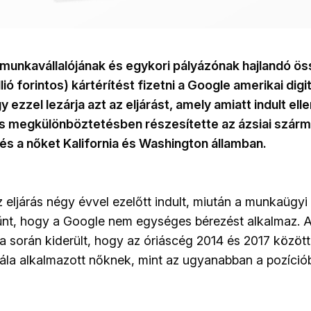
unkavállalójának és egykori pályázónak hajlandó öss
lió forintos) kártérítést fizetni a Google amerikai digi
gy ezzel lezárja azt az eljárást, amely amiatt indult el
os megkülönböztetésben részesítette az ázsiai szár
s a nőket Kalifornia és Washington államban.
z eljárás négy évvel ezelőtt indult, miután a munkaügyi
tűnt, hogy a Google nem egységes bérezést alkalmaz. 
ása során kiderült, hogy az óriáscég 2014 és 2017 közö
 nála alkalmazott nőknek, mint az ugyanabban a pozíci