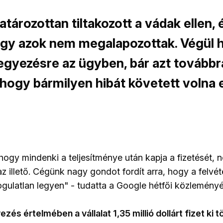
tározottan tiltakozott a vádak ellen, 
 hogy azok nem megalapozottak. Végül 
egyezésre az ügyben, bár azt tovább
 hogy bármilyen hibát követett volna e
hogy mindenki a teljesítménye után kapja a fizetését, 
az illető. Cégünk nagy gondot fordít arra, hogy a felvét
ogulatlan legyen" - tudatta a Google hétfői közlemény
zés értelmében a vállalat 1,35 millió dollárt fizet ki