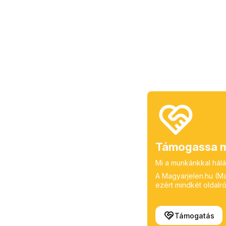
Támogassa m
Mi a munkánkkal hálá
A Magyarjelen.hu (Mag
ezért mindkét oldalról
Támogatás