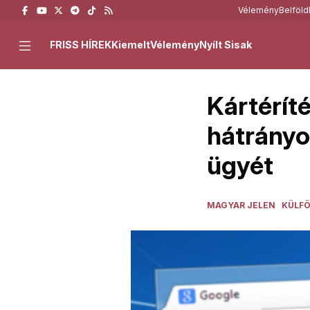
Vélemény
Belföld
FRISS HÍREK
Kiemelt
Vélemény
Nyílt Sisak
Kártéríté
hátrányo
ügyét
MAGYAR JELEN
KÜLF