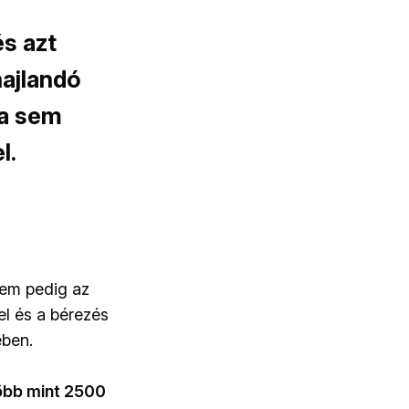
és azt
hajlandó
ra sem
l.
nem pedig az
el és a bérezés
ében.
 több mint 2500