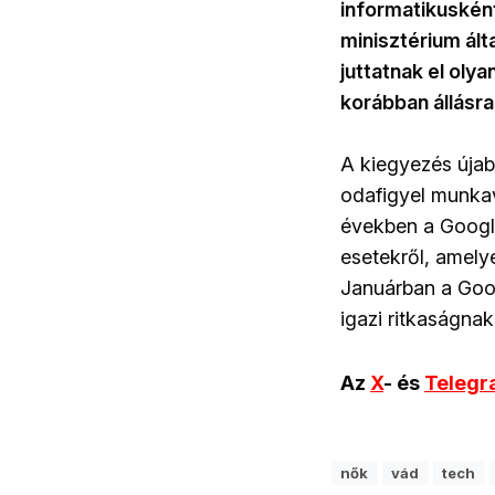
informatikusként
minisztérium álta
juttatnak el ol
korábban állásra
A kiegyezés újabb
odafigyel munkavá
években a Google
esetekről, amely
Januárban a Goog
igazi ritkaságnak
Az
X
- és
Teleg
nők
vád
tech