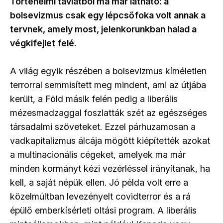
Történelmi távlatból ma már látható: a
bolsevizmus csak egy lépcsőfoka volt annak a
tervnek, amely most, jelenkorunkban halad a
végkifejlet felé.
A világ egyik részében a bolsevizmus kíméletlen
terrorral semmisített meg mindent, ami az útjába
került, a Föld másik felén pedig a liberális
mézesmadzaggal foszlatták szét az egészséges
társadalmi szöveteket. Ezzel párhuzamosan a
vadkapitalizmus álcája mögött kiépítették azokat
a multinacionális cégeket, amelyek ma már
minden kormányt kézi vezérléssel irányítanak, ha
kell, a saját népük ellen. Jó példa volt erre a
közelmúltban levezényelt covidterror és a rá
épülő emberkísérleti oltási program. A liberális