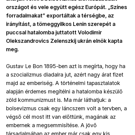
országot és vele együtt egész Európát. „Színes
forradalmakat” exportáltak a térségbe, az
irányítást, a tömeggyilkos Lenin szerepét a
puccsal hatalomba juttatott Volodimir
Olekszandrovics Zelenszkij ukrán elnök kapta
meg.
Gustav Le Bon 1895-ben azt is megírta, hogy ha
a szocializmus diadalra jut, azért nagy árat fizet
majd az emberiség. A történelmi tapasztalatok
alapján érdemes megítélni a hatalomba készülő
zöld kommunizmust is. Ma már láthatjuk: a
bolsevizmus csak egy láncszem volt a tervben, a
végső cél most itt van előttünk, magának az
embernek a megsemmisítése. A jövő
társadalmában az ember már csak egy kis