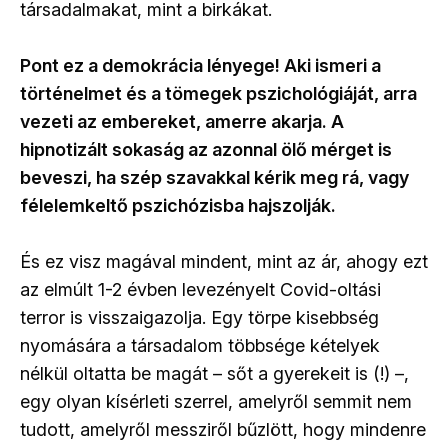
társadalmakat, mint a birkákat.
Pont ez a demokrácia lényege! Aki ismeri a
történelmet és a tömegek pszichológiáját, arra
vezeti az embereket, amerre akarja. A
hipnotizált sokaság az azonnal ölő mérget is
beveszi, ha szép szavakkal kérik meg rá, vagy
félelemkeltő pszichózisba hajszolják.
És ez visz magával mindent, mint az ár, ahogy ezt
az elmúlt 1-2 évben levezényelt Covid-oltási
terror is visszaigazolja. Egy törpe kisebbség
nyomására a társadalom többsége kételyek
nélkül oltatta be magát – sőt a gyerekeit is (!) –,
egy olyan kísérleti szerrel, amelyről semmit nem
tudott, amelyről messziről bűzlött, hogy mindenre