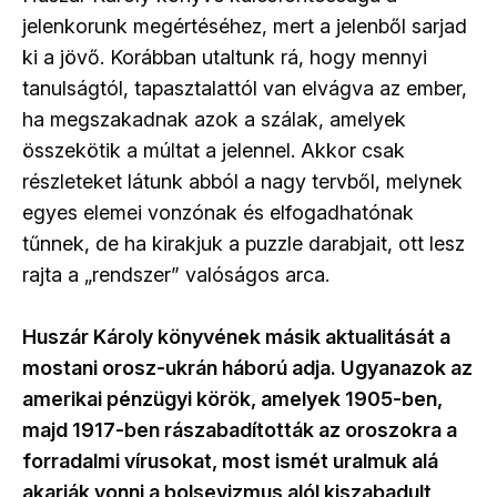
jelenkorunk megértéséhez, mert a jelenből sarjad
ki a jövő. Korábban utaltunk rá, hogy mennyi
tanulságtól, tapasztalattól van elvágva az ember,
ha megszakadnak azok a szálak, amelyek
összekötik a múltat a jelennel. Akkor csak
részleteket látunk abból a nagy tervből, melynek
egyes elemei vonzónak és elfogadhatónak
tűnnek, de ha kirakjuk a puzzle darabjait, ott lesz
rajta a „rendszer” valóságos arca.
Huszár Károly könyvének másik aktualitását a
mostani orosz-ukrán háború adja. Ugyanazok az
amerikai pénzügyi körök, amelyek 1905-ben,
majd 1917-ben rászabadították az oroszokra a
forradalmi vírusokat, most ismét uralmuk alá
akarják vonni a bolsevizmus alól kiszabadult