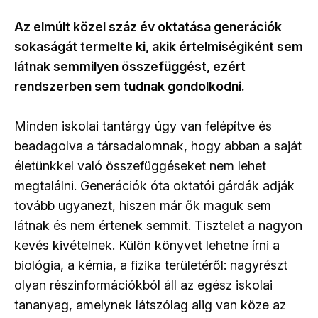
Az elmúlt közel száz év oktatása generációk
sokaságát termelte ki, akik értelmiségiként sem
látnak semmilyen összefüggést, ezért
rendszerben sem tudnak gondolkodni.
Minden iskolai tantárgy úgy van felépítve és
beadagolva a társadalomnak, hogy abban a saját
életünkkel való összefüggéseket nem lehet
megtalálni. Generációk óta oktatói gárdák adják
tovább ugyanezt, hiszen már ők maguk sem
látnak és nem értenek semmit. Tisztelet a nagyon
kevés kivételnek. Külön könyvet lehetne írni a
biológia, a kémia, a fizika területéről: nagyrészt
olyan részinformációkból áll az egész iskolai
tananyag, amelynek látszólag alig van köze az