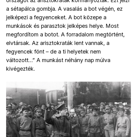
országot az arisztokraták kormányozták. Ezt jelzi
a sétapálca gombja. A vasalás a bot végén, ez
jelképezi a fegyenceket. A bot közepe a
munkások és parasztok jelképes helye. Most
megfordítom a botot. A forradalom megtörtént,
elvtársak. Az arisztokraták lent vannak, a
fegyencek fönt – de a ti helyetek nem
változott…” A munkást néhány nap múlva
kivégezték.