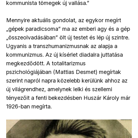
kommunista tömegek új vallása.”
Mennyire aktuális gondolat, az egykor megírt
„gépek paradicsoma” ma az emberi agy és a gép
„összeolvadásában” ölt új testet és lép új szintre.
Ugyanis a transzhumanizmusnak az alapja a
kommunizmus. Az új kísérlet diadalra juttatása
megkezdődött. A totalitarizmus
pszichológiájában (Mattias Desmet) megírtak
szerint napról napra közelebb kerülünk ahhoz az
új világrendhez, amelynek lelki és szellemi
tényezőit a fenti bekezdésben Huszár Károly már
1926-ban megírta.