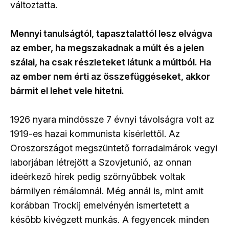
változtatta.
Mennyi tanulságtól, tapasztalattól lesz elvágva
az ember, ha megszakadnak a múlt és a jelen
szálai, ha csak részleteket látunk a múltból. Ha
az ember nem érti az összefüggéseket, akkor
bármit el lehet vele hitetni.
1926 nyara mindössze 7 évnyi távolságra volt az
1919-es hazai kommunista kísérlettől. Az
Oroszországot megszüntető forradalmárok vegyi
laborjában létrejött a Szovjetunió, az onnan
ideérkező hírek pedig szörnyűbbek voltak
bármilyen rémálomnál. Még annál is, mint amit
korábban Trockij emelvényén ismertetett a
később kivégzett munkás. A fegyencek minden