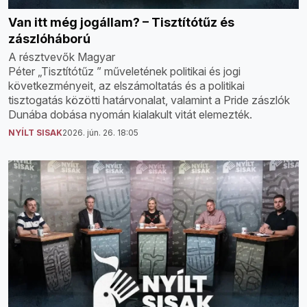
Van itt még jogállam? – Tisztítótűz és
zászlóháború
A résztvevők Magyar
Péter „Tisztítótűz ” műveletének politikai és jogi
következményeit, az elszámoltatás és a politikai
tisztogatás közötti határvonalat, valamint a Pride zászlók
Dunába dobása nyomán kialakult vitát elemezték.
NYÍLT SISAK
2026. jún. 26. 18:05