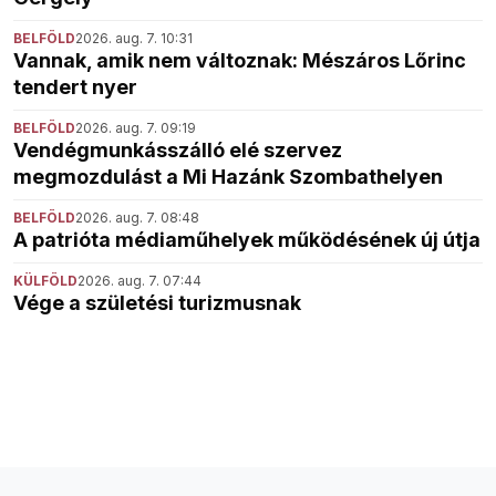
BELFÖLD
2026. aug. 7. 10:31
Vannak, amik nem változnak: Mészáros Lőrinc
tendert nyer
BELFÖLD
2026. aug. 7. 09:19
Vendégmunkásszálló elé szervez
megmozdulást a Mi Hazánk Szombathelyen
BELFÖLD
2026. aug. 7. 08:48
A patrióta médiaműhelyek működésének új útja
KÜLFÖLD
2026. aug. 7. 07:44
Vége a születési turizmusnak