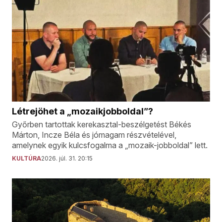
Létrejöhet a „mozaikjobboldal”?
Győrben tartottak kerekasztal-beszélgetést Békés
Márton, Incze Béla és jómagam részvételével,
amelynek egyik kulcsfogalma a „mozaik-jobboldal” lett.
KULTÚRA
2026. júl. 31. 20:15