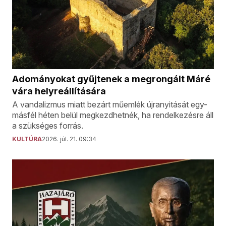
Adományokat gyűjtenek a megrongált Máré
vára helyreállítására
A vandalizmus miatt bezárt műemlék újranyitását egy-
másfél héten belül megkezdhetnék, ha rendelkezésre áll
a szükséges forrás.
KULTÚRA
2026. júl. 21. 09:34