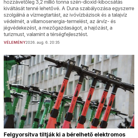
hozzávetőleg 3,2 millió tonna szén-dioxid-kibocsátás
kiváltását tenné lehetővé. A Duna szabályozása egyszerre
szolgálná a vízmegtartást, az ivóvízbázisok és a talajvíz
védelmét, a villamosenergia-termelést, az árvíz- és
jégvédekezést, a mezőgazdaságot, a hajózást, a
turizmust, valamint a térségfejlesztést.
VÉLEMÉNY
2026. aug. 6. 20:35
Felgyorsítva tiltják ki a bérelhető elektromos