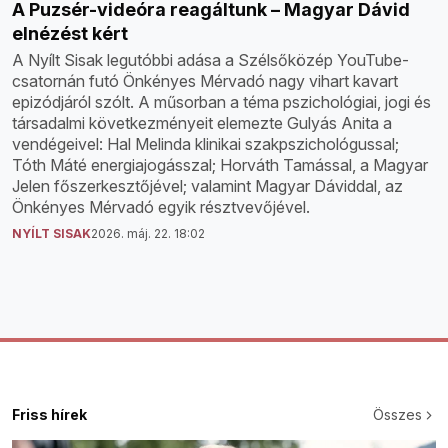
A Puzsér-videóra reagáltunk – Magyar Dávid
elnézést kért
A Nyílt Sisak legutóbbi adása a Szélsőközép YouTube-
csatornán futó Önkényes Mérvadó nagy vihart kavart
epizódjáról szólt. A műsorban a téma pszichológiai, jogi és
társadalmi következményeit elemezte Gulyás Anita a
vendégeivel: Hal Melinda klinikai szakpszichológussal;
Tóth Máté energiajogásszal; Horváth Tamással, a Magyar
Jelen főszerkesztőjével; valamint Magyar Dáviddal, az
Önkényes Mérvadó egyik résztvevőjével.
NYÍLT SISAK
2026. máj. 22. 18:02
Friss hírek
Összes