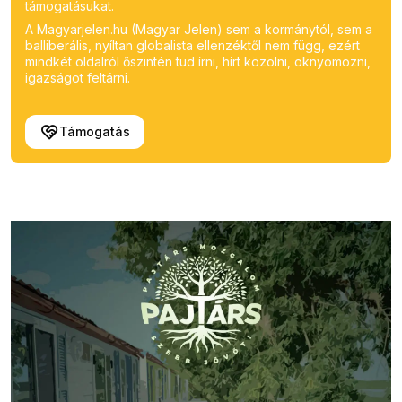
támogatásukat.
A Magyarjelen.hu (Magyar Jelen) sem a kormánytól, sem a
balliberális, nyíltan globalista ellenzéktől nem függ, ezért
mindkét oldalról őszintén tud írni, hírt közölni, oknyomozni,
igazságot feltárni.
Támogatás