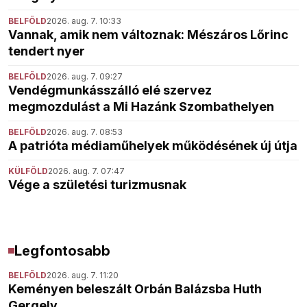
BELFÖLD
2026. aug. 7. 10:33
Vannak, amik nem változnak: Mészáros Lőrinc
tendert nyer
BELFÖLD
2026. aug. 7. 09:27
Vendégmunkásszálló elé szervez
megmozdulást a Mi Hazánk Szombathelyen
BELFÖLD
2026. aug. 7. 08:53
A patrióta médiaműhelyek működésének új útja
KÜLFÖLD
2026. aug. 7. 07:47
Vége a születési turizmusnak
Legfontosabb
BELFÖLD
2026. aug. 7. 11:20
Keményen beleszált Orbán Balázsba Huth
Gergely