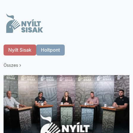
Nyílt Sisak
Holtpont
Összes