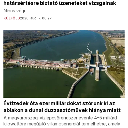
határsértésre biztató üzeneteket vizsgálnak
Nincs vége.
KÜLFÖLD
2026. aug. 7. 06:27
Évtizedek óta ezermilliárdokat szórunk ki az
ablakon a dunai duzzasztóművek hiánya miatt
A magyarországi vízlépcsőrendszer évente 4–5 milliárd
kilowattóra megújuló villamosenergiát termelhetne, amely