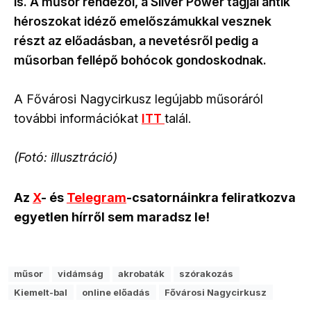
is. A műsor rendezői, a Silver Power tagjai antik
héroszokat idéző emelőszámukkal vesznek
részt az előadásban, a nevetésről pedig a
műsorban fellépő bohócok gondoskodnak.
A Fővárosi Nagycirkusz legújabb műsoráról
további információkat
ITT
talál.
(Fotó: illusztráció)
Az
X
- és
Telegram
-csatornáinkra feliratkozva
egyetlen hírről sem maradsz le!
műsor
vidámság
akrobaták
szórakozás
Kiemelt-bal
online előadás
Fővárosi Nagycirkusz