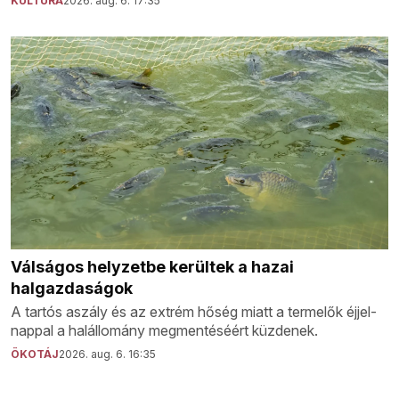
KULTÚRA
2026. aug. 6. 17:35
Válságos helyzetbe kerültek a hazai
halgazdaságok
A tartós aszály és az extrém hőség miatt a termelők éjjel-
nappal a halállomány megmentéséért küzdenek.
ÖKOTÁJ
2026. aug. 6. 16:35