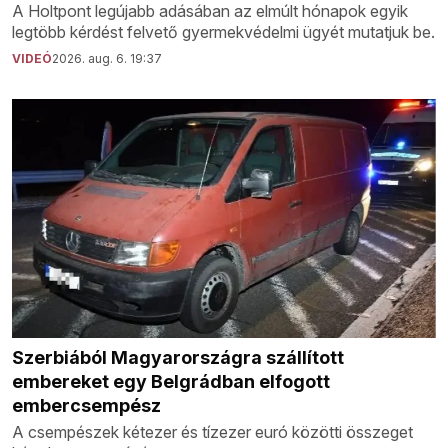
A Holtpont legújabb adásában az elmúlt hónapok egyik
legtöbb kérdést felvető gyermekvédelmi ügyét mutatjuk be.
VIDEÓ
2026. aug. 6. 19:37
Szerbiából Magyarországra szállított
embereket egy Belgrádban elfogott
embercsempész
A csempészek kétezer és tízezer euró közötti összeget