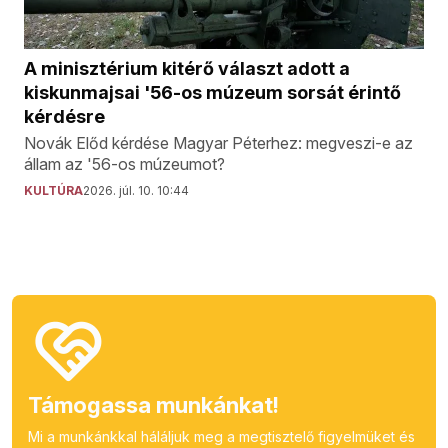
A minisztérium kitérő választ adott a
kiskunmajsai '56-os múzeum sorsát érintő
kérdésre
Novák Előd kérdése Magyar Péterhez: megveszi-e az
állam az '56-os múzeumot?
KULTÚRA
2026. júl. 10. 10:44
Támogassa munkánkat!
Mi a munkánkkal háláljuk meg a megtisztelő figyelmüket és