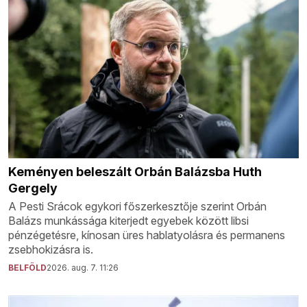
Keményen beleszált Orbán Balázsba Huth
Gergely
A Pesti Srácok egykori főszerkesztője szerint Orbán
Balázs munkássága kiterjedt egyebek között libsi
pénzégetésre, kínosan üres hablatyolásra és permanens
zsebhokizásra is.
BELFÖLD
2026. aug. 7. 11:26