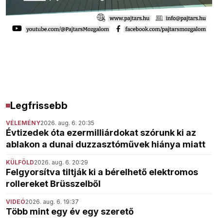
Legfrissebb
VÉLEMÉNY
2026. aug. 6. 20:35
Évtizedek óta ezermilliárdokat szórunk ki az
ablakon a dunai duzzasztóművek hiánya miatt
KÜLFÖLD
2026. aug. 6. 20:29
Felgyorsítva tiltják ki a bérelhető elektromos
rollereket Brüsszelből
VIDEÓ
2026. aug. 6. 19:37
Több mint egy év egy szerető