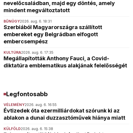
nevelőcsaládban, majd egy döntés, amely
mindent megváltoztatott
BŰNÜGY
2026. aug. 6. 18:31
Szerbiából Magyarországra szállított
embereket egy Belgrádban elfogott
embercsempész
KULTÚRA
2026. aug. 6. 17:35
Megállapították Anthony Fauci, a Covid-
diktatúra emblematikus alakjának felelősségét
Legfontosabb
VÉLEMÉNY
2026. aug. 6. 16:55
Évtizedek óta ezermilliárdokat szórunk ki az
ablakon a dunai duzzasztóművek hiánya miatt
KÜLFÖLD
2026. aug. 6. 15:38