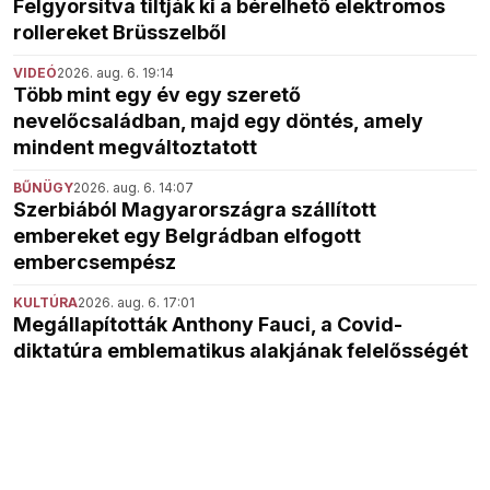
Felgyorsítva tiltják ki a bérelhető elektromos
rollereket Brüsszelből
VIDEÓ
2026. aug. 6. 19:14
Több mint egy év egy szerető
nevelőcsaládban, majd egy döntés, amely
mindent megváltoztatott
BŰNÜGY
2026. aug. 6. 14:07
Szerbiából Magyarországra szállított
embereket egy Belgrádban elfogott
embercsempész
KULTÚRA
2026. aug. 6. 17:01
Megállapították Anthony Fauci, a Covid-
diktatúra emblematikus alakjának felelősségét