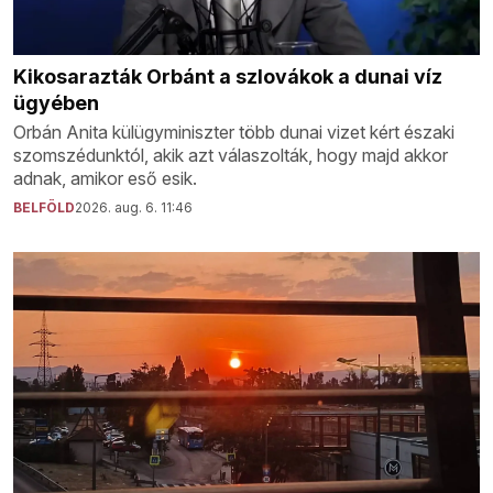
Kikosarazták Orbánt a szlovákok a dunai víz
ügyében
Orbán Anita külügyminiszter több dunai vizet kért északi
szomszédunktól, akik azt válaszolták, hogy majd akkor
adnak, amikor eső esik.
BELFÖLD
2026. aug. 6. 11:46