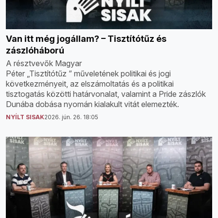
Van itt még jogállam? – Tisztítótűz és
zászlóháború
A résztvevők Magyar
Péter „Tisztítótűz ” műveletének politikai és jogi
következményeit, az elszámoltatás és a politikai
tisztogatás közötti határvonalat, valamint a Pride zászlók
Dunába dobása nyomán kialakult vitát elemezték.
NYÍLT SISAK
2026. jún. 26. 18:05