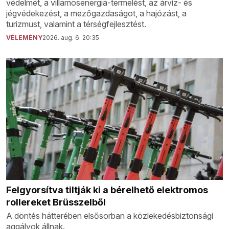
védelmét, a villamosenergia-termelést, az árvíz- és
jégvédekezést, a mezőgazdaságot, a hajózást, a
turizmust, valamint a térségfejlesztést.
VÉLEMÉNY
2026. aug. 6. 20:35
Felgyorsítva tiltják ki a bérelhető elektromos
rollereket Brüsszelből
A döntés hátterében elsősorban a közlekedésbiztonsági
aggályok állnak.