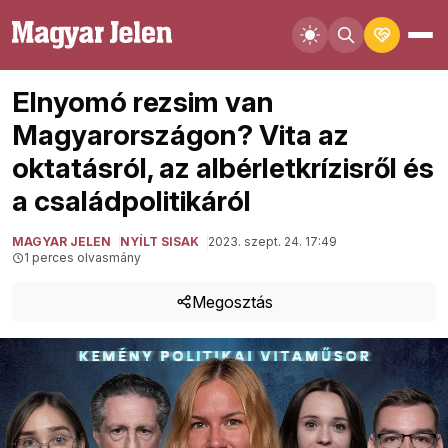
Elnyomó rezsim van
Magyarországon? Vita az
oktatásról, az albérletkrízisről és
a családpolitikáról
MAGYAR JELEN
NYÍLT SISAK
2023. szept. 24. 17:49
1 perces olvasmány
Megosztás