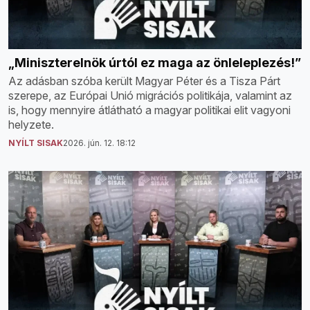
„Miniszterelnök úrtól ez maga az önleleplezés!”
Az adásban szóba került Magyar Péter és a Tisza Párt
szerepe, az Európai Unió migrációs politikája, valamint az
is, hogy mennyire átlátható a magyar politikai elit vagyoni
helyzete.
NYÍLT SISAK
2026. jún. 12. 18:12