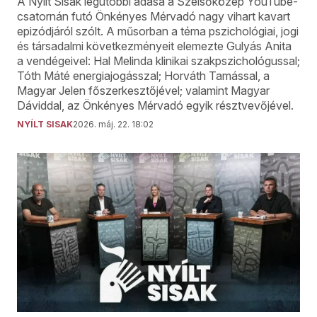
A Nyílt Sisak legutóbbi adása a Szélsőközép YouTube-
csatornán futó Önkényes Mérvadó nagy vihart kavart
epizódjáról szólt. A műsorban a téma pszichológiai, jogi
és társadalmi következményeit elemezte Gulyás Anita
a vendégeivel: Hal Melinda klinikai szakpszichológussal;
Tóth Máté energiajogásszal; Horváth Tamással, a
Magyar Jelen főszerkesztőjével; valamint Magyar
Dáviddal, az Önkényes Mérvadó egyik résztvevőjével.
NYÍLT SISAK
2026. máj. 22. 18:02