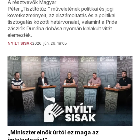
A résztvevők Magyar
Péter „Tisztítótűz ” műveletének politikai és jogi
következményeit, az elszámoltatás és a politikai
tisztogatás közötti határvonalat, valamint a Pride
zászlók Dunába dobása nyomán kialakult vitát
elemezték.
NYÍLT SISAK
2026. jún. 26. 18:05
„Miniszterelnök úrtól ez maga az
önleleplezés!”