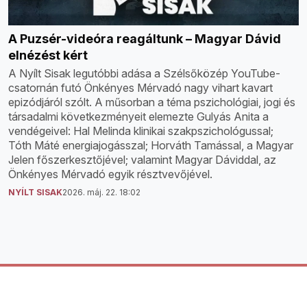
A Puzsér-videóra reagáltunk – Magyar Dávid
elnézést kért
A Nyílt Sisak legutóbbi adása a Szélsőközép YouTube-
csatornán futó Önkényes Mérvadó nagy vihart kavart
epizódjáról szólt. A műsorban a téma pszichológiai, jogi és
társadalmi következményeit elemezte Gulyás Anita a
vendégeivel: Hal Melinda klinikai szakpszichológussal;
Tóth Máté energiajogásszal; Horváth Tamással, a Magyar
Jelen főszerkesztőjével; valamint Magyar Dáviddal, az
Önkényes Mérvadó egyik résztvevőjével.
NYÍLT SISAK
2026. máj. 22. 18:02