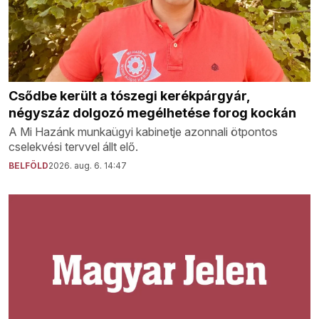
Csődbe került a tószegi kerékpárgyár,
négyszáz dolgozó megélhetése forog kockán
A Mi Hazánk munkaügyi kabinetje azonnali ötpontos
cselekvési tervvel állt elő.
BELFÖLD
2026. aug. 6. 14:47