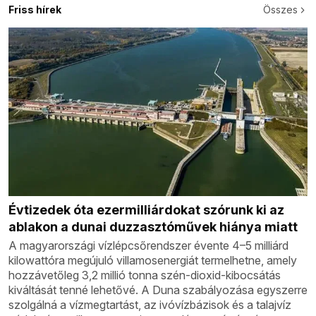
Friss hírek
Összes
Évtizedek óta ezermilliárdokat szórunk ki az
ablakon a dunai duzzasztóművek hiánya miatt
A magyarországi vízlépcsőrendszer évente 4–5 milliárd
kilowattóra megújuló villamosenergiát termelhetne, amely
hozzávetőleg 3,2 millió tonna szén-dioxid-kibocsátás
kiváltását tenné lehetővé. A Duna szabályozása egyszerre
szolgálná a vízmegtartást, az ivóvízbázisok és a talajvíz