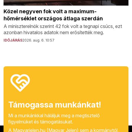
Közel negyven fok volt a maximum-
hőmérséklet országos átlaga szerdán
A miniszterelnök szerint 42 fok volt a tegnapi csúcs, ezt
azonban hivatalos adatok nem erősítették meg.
IDŐJÁRÁS
2026. aug. 6. 10:57
Támogassa munkánkat!
Mi a munkánkkal háláljuk meg a megtisztelő
figyelmüket és támogatásukat.
A Magyarjelen.hu (Magyar Jelen) sem a kormánytól,