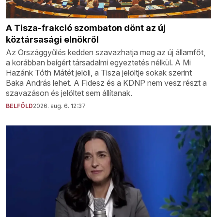
A Tisza-frakció szombaton dönt az új
köztársasági elnökről
Az Országgyűlés kedden szavazhatja meg az új államfőt,
a korábban beígért társadalmi egyeztetés nélkül. A Mi
Hazánk Tóth Mátét jelöli, a Tisza jelöltje sokak szerint
Baka András lehet. A Fidesz és a KDNP nem vesz részt a
szavazáson és jelöltet sem állítanak.
BELFÖLD
2026. aug. 6. 12:37