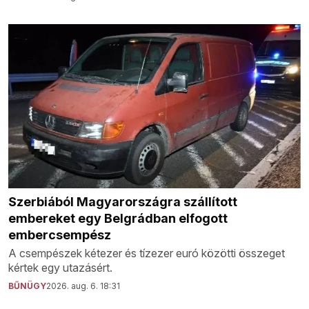
Szerbiából Magyarországra szállított
embereket egy Belgrádban elfogott
embercsempész
A csempészek kétezer és tízezer euró közötti összeget
kértek egy utazásért.
BŰNÜGY
2026. aug. 6. 18:31