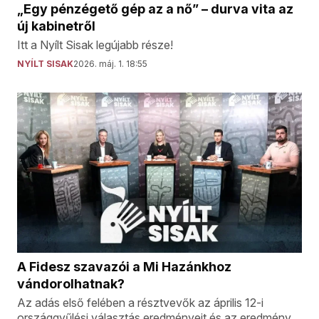
„Egy pénzégető gép az a nő” – durva vita az
új kabinetről
Itt a Nyílt Sisak legújabb része!
NYÍLT SISAK
2026. máj. 1. 18:55
A Fidesz szavazói a Mi Hazánkhoz
vándorolhatnak?
Az adás első felében a résztvevők az április 12-i
országgyűlési választás eredményeit és az eredmény