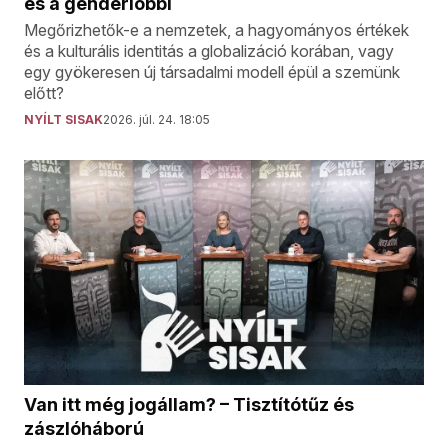
és a genderlobbi
Megőrizhetők-e a nemzetek, a hagyományos értékek
és a kulturális identitás a globalizáció korában, vagy
egy gyökeresen új társadalmi modell épül a szemünk
előtt?
NYÍLT SISAK
2026. júl. 24. 18:05
Van itt még jogállam? – Tisztítótűz és
zászlóháború