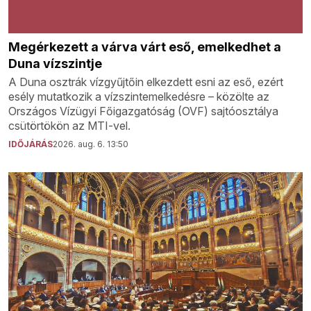
Megérkezett a várva várt eső, emelkedhet a
Duna vízszintje
A Duna osztrák vízgyűjtőin elkezdett esni az eső, ezért
esély mutatkozik a vízszintemelkedésre – közölte az
Országos Vízügyi Főigazgatóság (OVF) sajtóosztálya
csütörtökön az MTI-vel.
IDŐJÁRÁS
2026. aug. 6. 13:50