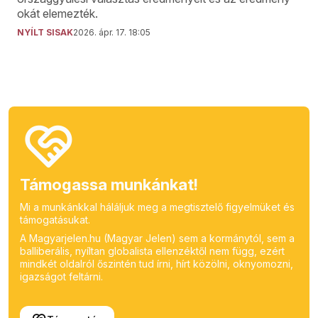
okát elemezték.
NYÍLT SISAK
2026. ápr. 17. 18:05
Támogassa munkánkat!
Mi a munkánkkal háláljuk meg a megtisztelő figyelmüket és
támogatásukat.
A Magyarjelen.hu (Magyar Jelen) sem a kormánytól, sem a
balliberális, nyíltan globalista ellenzéktől nem függ, ezért
mindkét oldalról őszintén tud írni, hírt közölni, oknyomozni,
igazságot feltárni.