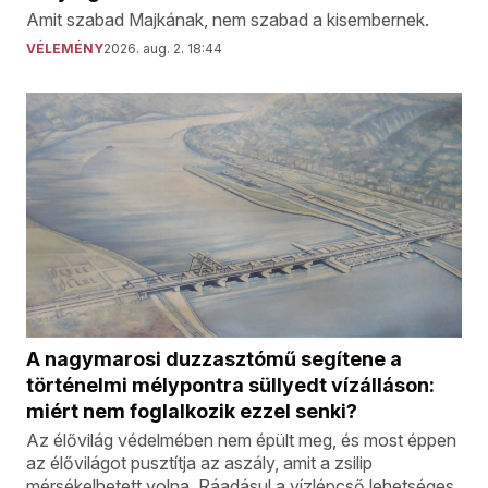
Amit szabad Majkának, nem szabad a kisembernek.
VÉLEMÉNY
2026. aug. 2. 18:44
A nagymarosi duzzasztómű segítene a
történelmi mélypontra süllyedt vízálláson:
miért nem foglalkozik ezzel senki?
Az élővilág védelmében nem épült meg, és most éppen
az élővilágot pusztítja az aszály, amit a zsilip
mérsékelhetett volna. Ráadásul a vízlépcső lehetséges