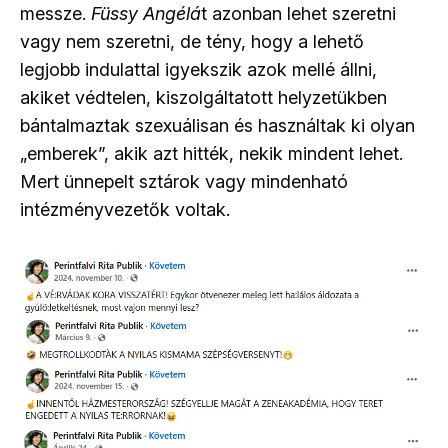
messze.
Füssy Angélá
t azonban lehet szeretni
vagy nem szeretni, de tény, hogy a lehető
legjobb indulattal igyekszik azok mellé állni,
akiket védtelen, kiszolgáltatott helyzetükben
bántalmaztak szexuálisan és használtak ki olyan
„emberek”, akik azt hitték, nekik mindent lehet.
Mert ünnepelt sztárok vagy mindenható
intézményvezetők voltak.