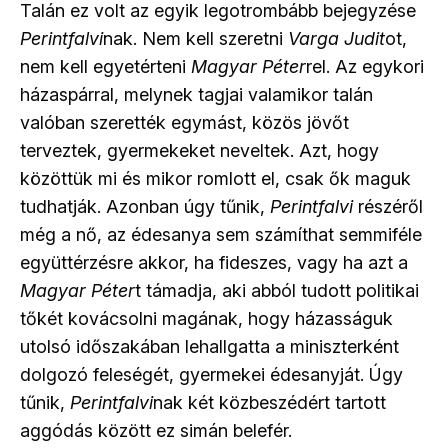
Talán ez volt az egyik legotrombább bejegyzése
Perintfalvi
nak. Nem kell szeretni
Varga Judit
ot,
nem kell egyetérteni
Magyar Péter
rel. Az egykori
házaspárral, melynek tagjai valamikor talán
valóban szerették egymást, közös jövőt
terveztek, gyermekeket neveltek. Azt, hogy
közöttük mi és mikor romlott el, csak ők maguk
tudhatják. Azonban úgy tűnik,
Perintfalvi
részéről
még a nő, az édesanya sem számíthat semmiféle
együttérzésre akkor, ha fideszes, vagy ha azt a
Magyar Péter
t támadja, aki abból tudott politikai
tőkét kovácsolni magának, hogy házasságuk
utolsó időszakában lehallgatta a miniszterként
dolgozó feleségét, gyermekei édesanyját. Úgy
tűnik,
Perintfalvi
nak két közbeszédért tartott
aggódás között ez simán belefér.