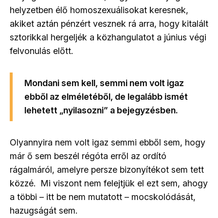
helyzetben élő homoszexuálisokat keresnek,
akiket aztán pénzért vesznek rá arra, hogy kitalált
sztorikkal hergeljék a közhangulatot a június végi
felvonulás előtt.
Mondani sem kell, semmi nem volt igaz
ebből az elméletéből, de legalább ismét
lehetett „nyilasozni” a bejegyzésben.
Olyannyira nem volt igaz semmi ebből sem, hogy
már ő sem beszél régóta erről az ordító
rágalmáról, amelyre persze bizonyítékot sem tett
közzé. Mi viszont nem felejtjük el ezt sem, ahogy
a többi
–
itt be nem mutatott
–
mocskolódását,
hazugságát sem.