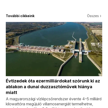
További cikkeink
Összes
Évtizedek óta ezermilliárdokat szórunk ki az
ablakon a dunai duzzasztóművek hiánya
miatt
A magyarországi vízlépcsőrendszer évente 4–5 milliárd
kilowattóra megújuló villamosenergiát termelhetne,