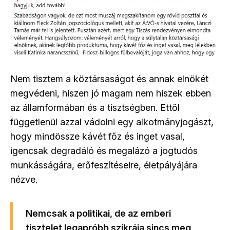
Nem tisztem a köztársaságot és annak elnökét
megvédeni, hiszen jó magam nem hiszek ebben
az államformában és a tisztségben. Ettől
függetlenül azzal vádolni egy alkotmányjogászt,
hogy mindössze kávét főz és inget vasal,
igencsak degradáló és megalázó a jogtudós
munkásságára, erőfeszítéseire, életpályájára
nézve.
Nemcsak a politikai, de az emberi
tisztelet legapróbb szikrája sincs meg