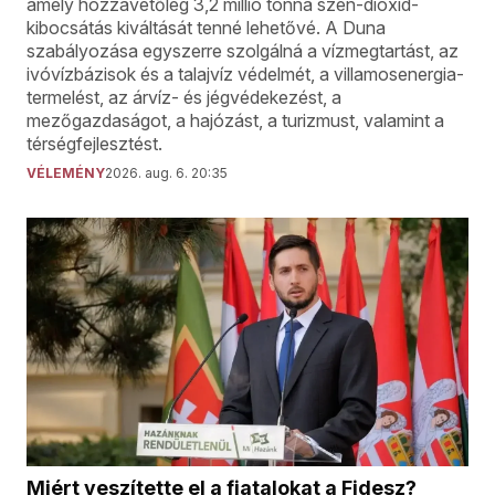
amely hozzávetőleg 3,2 millió tonna szén-dioxid-
kibocsátás kiváltását tenné lehetővé. A Duna
szabályozása egyszerre szolgálná a vízmegtartást, az
ivóvízbázisok és a talajvíz védelmét, a villamosenergia-
termelést, az árvíz- és jégvédekezést, a
mezőgazdaságot, a hajózást, a turizmust, valamint a
térségfejlesztést.
VÉLEMÉNY
2026. aug. 6. 20:35
Miért veszítette el a fiatalokat a Fidesz?