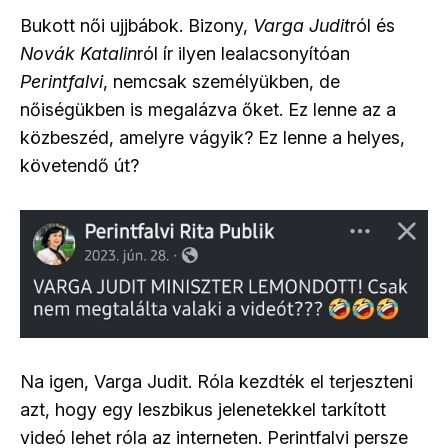
Bukott női ujjbábok. Bizony,
Varga Judit
ról és
Novák Katalin
ról ír ilyen lealacsonyítóan
Perintfalvi
, nemcsak személyükben, de
nőiségükben is megalázva őket. Ez lenne az a
közbeszéd, amelyre vágyik? Ez lenne a helyes,
követendő út?
Na igen, Varga Judit. Róla kezdték el terjeszteni
azt, hogy egy leszbikus jelenetekkel tarkított
videó lehet róla az interneten. Perintfalvi persze