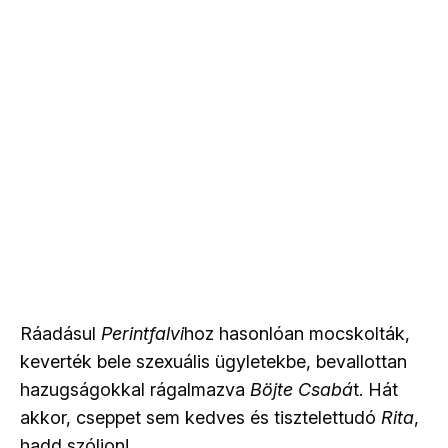
Ráadásul
Perintfalvi
hoz hasonlóan mocskolták,
keverték bele szexuális ügyletekbe, bevallottan
hazugságokkal rágalmazva
Böjte Csabá
t. Hát
akkor, cseppet sem kedves és tisztelettudó
Rita
,
hadd szóljon!