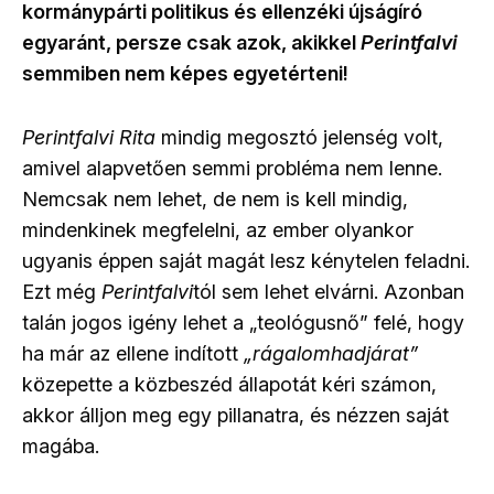
kormánypárti politikus és ellenzéki újságíró
egyaránt, persze csak azok, akikkel
Perintfalvi
semmiben nem képes egyetérteni!
Perintfalvi Rita
mindig megosztó jelenség volt,
amivel alapvetően semmi probléma nem lenne.
Nemcsak nem lehet, de nem is kell mindig,
mindenkinek megfelelni, az ember olyankor
ugyanis éppen saját magát lesz kénytelen feladni.
Ezt még
Perintfalvi
tól sem lehet elvárni. Azonban
talán jogos igény lehet a „teológusnő” felé, hogy
ha már az ellene indított
„rágalomhadjárat”
közepette a közbeszéd állapotát kéri számon,
akkor álljon meg egy pillanatra, és nézzen saját
magába.