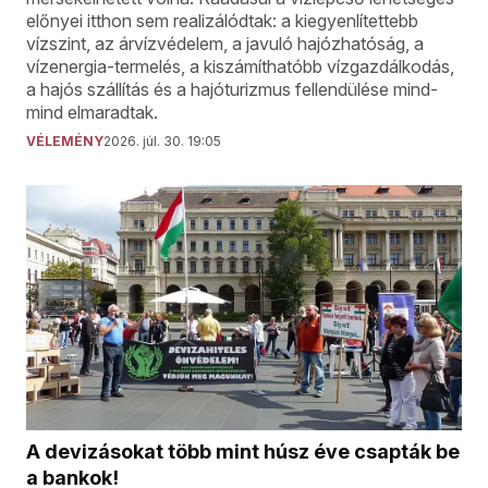
előnyei itthon sem realizálódtak: a kiegyenlítettebb
vízszint, az árvízvédelem, a javuló hajózhatóság, a
vízenergia-termelés, a kiszámíthatóbb vízgazdálkodás,
a hajós szállítás és a hajóturizmus fellendülése mind-
mind elmaradtak.
VÉLEMÉNY
2026. júl. 30. 19:05
A devizásokat több mint húsz éve csapták be
a bankok!