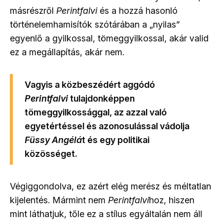
másrészről
Perintfalvi
és a hozzá hasonló
történelemhamisítók szótárában a „nyilas”
egyenlő a gyilkossal, tömeggyilkossal, akár valid
ez a megállapítás, akár nem.
Vagyis a közbeszédért aggódó
Perintfalvi
tulajdonképpen
tömeggyilkossággal, az azzal való
egyetértéssel és azonosulással vádolja
Füssy Angélá
t és egy politikai
közösséget.
Végiggondolva, ez azért elég merész és méltatlan
kijelentés. Mármint nem
Perintfalvi
hoz, hiszen
mint láthatjuk, tőle ez a stílus egyáltalán nem áll