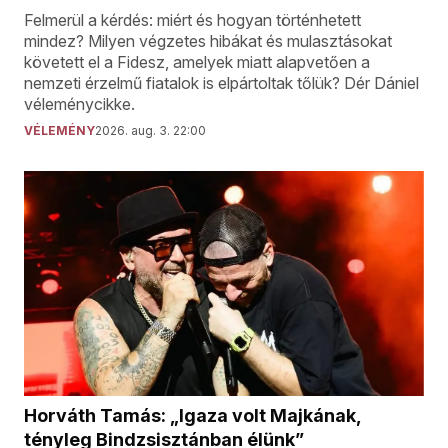
Felmerül a kérdés: miért és hogyan történhetett
mindez? Milyen végzetes hibákat és mulasztásokat
követett el a Fidesz, amelyek miatt alapvetően a
nemzeti érzelmű fiatalok is elpártoltak tőlük? Dér Dániel
véleménycikke.
VÉLEMÉNY
2026. aug. 3. 22:00
Horváth Tamás: „Igaza volt Majkának,
tényleg Bindzsisztánban élünk”