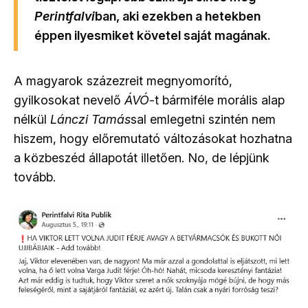
Perintfalvi
ban, aki ezekben a hetekben
éppen ilyesmiket követel saját magának.
A magyarok százezreit megnyomorító,
gyilkosokat nevelő
ÁVÓ
-t bármiféle morális alap
nélkül
Lánczi Tamás
sal emlegetni szintén nem
hiszem, hogy előremutató változásokat hozhatna
a közbeszéd állapotát illetően. No, de lépjünk
tovább.