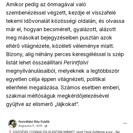
Amikor pedig az önmagával való
szembenézéssel végzett, kezdje el visszafelé
tekerni idővonalát közösségi oldalán, és olvassa
már el, hogyan becsmérelt, gyalázott, alázott
meg másokat bejegyzéseiben pusztán azok
eltérő világnézete, közéleti véleménye miatt.
Bizony, alig néhány perces keresgéléssel is szép
listát lehet összeállítani
Perintfalvi
megnyilvánulásaiból, melyeknek a legtöbbször
egyetlen célja éppen világnézeti, politikai
ellenfelei megalázása. Számos esetben emberi,
szakmai méltóságuk megkérdőjelezésével
gyűjtve az elismerő „lájkokat”.