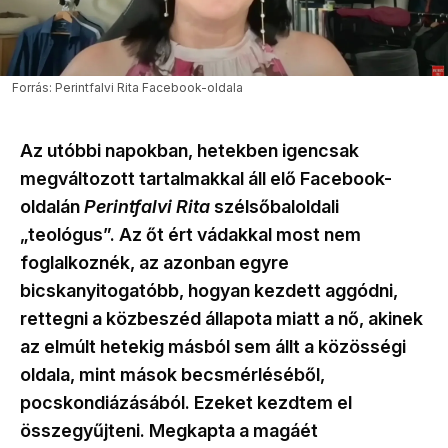
Forrás: Perintfalvi Rita Facebook-oldala
Az utóbbi napokban, hetekben igencsak
megváltozott tartalmakkal áll elő Facebook-
oldalán
Perintfalvi Rita
szélsőbaloldali
„teológus”. Az őt ért vádakkal most nem
foglalkoznék, az azonban egyre
bicskanyitogatóbb, hogyan kezdett aggódni,
rettegni a közbeszéd állapota miatt a nő, akinek
az elmúlt hetekig másból sem állt a közösségi
oldala, mint mások becsmérléséből,
pocskondiázásából. Ezeket kezdtem el
összegyűjteni. Megkapta a magáét