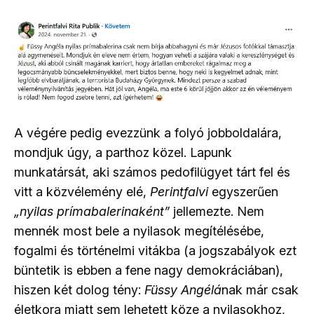
A végére pedig evezzünk a folyó jobboldalára,
mondjuk úgy, a parthoz közel. Lapunk
munkatársát, aki számos pedofilügyet tárt fel és
vitt a közvélemény elé,
Perintfalvi
egyszerűen
„nyilas prímabalerinaként”
jellemezte. Nem
mennék most bele a nyilasok megítélésébe,
fogalmi és történelmi vitákba (a jogszabályok ezt
büntetik is ebben a fene nagy demokráciában),
hiszen két dolog tény:
Füssy Angélá
nak már csak
életkora miatt sem lehetett köze a nyilasokhoz,