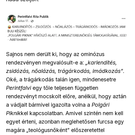
Sajnos nem derült ki, hogy az ominózus
rendezvényen megvalósult-e a:
„
karlendítés,
zsidózás, nőalázás, trágárkodás, imádkozás
”
.
Oké, a trágárkodás talán igen, mindenesetre
Perintfalvi
egy tőle teljesen független
rendezvényt mocskolt előre, anélkül, hogy aztán
a vádjait bármivel igazolta volna a
Polgári
Piknik
kel kapcsolatban. Amivel szintén nem kell
egyet érteni, azonban meglehetősen furcsa egy
magára „teológusnőként” előszeretettel