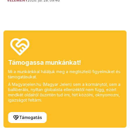
VÉLEMÉNY
2026. júl. 28. 09:46
Támogassa munkánkat!
Mi a munkánkkal háláljuk meg a megtisztelő figyelmüket és
támogatásukat.
A Magyarjelen.hu (Magyar Jelen) sem a kormánytól, sem a
balliberális, nyíltan globalista ellenzéktől nem függ, ezért
mindkét oldalról őszintén tud írni, hírt közölni, oknyomozni,
igazságot feltárni.
Támogatás