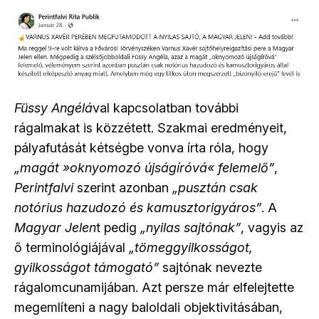
Füssy Angélá
val kapcsolatban további
rágalmakat is közzétett. Szakmai eredményeit,
pályafutását kétségbe vonva írta róla, hogy
„magát »oknyomozó újságíróvá« felemelő”
,
Perintfalvi
szerint azonban
„pusztán csak
notórius hazudozó és kamusztorigyáros”
. A
Magyar Jelen
t pedig
„nyilas sajtónak”
, vagyis az
ő terminológiájával
„tömeggyilkosságot,
gyilkosságot támogató”
sajtónak nevezte
rágalomcunamijában. Azt persze már elfelejtette
megemlíteni a nagy baloldali objektivitásában,