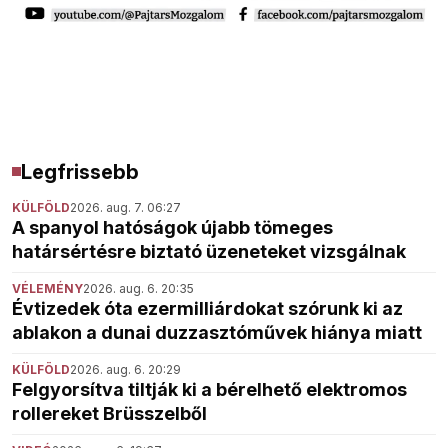
Legfrissebb
KÜLFÖLD
2026. aug. 7. 06:27
A spanyol hatóságok újabb tömeges
határsértésre biztató üzeneteket vizsgálnak
VÉLEMÉNY
2026. aug. 6. 20:35
Évtizedek óta ezermilliárdokat szórunk ki az
ablakon a dunai duzzasztóművek hiánya miatt
KÜLFÖLD
2026. aug. 6. 20:29
Felgyorsítva tiltják ki a bérelhető elektromos
rollereket Brüsszelből