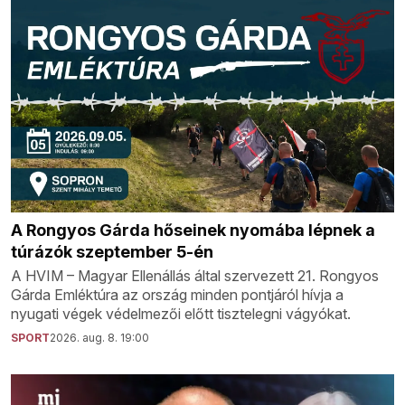
A Rongyos Gárda hőseinek nyomába lépnek a
túrázók szeptember 5-én
A HVIM – Magyar Ellenállás által szervezett 21. Rongyos
Gárda Emléktúra az ország minden pontjáról hívja a
nyugati végek védelmezői előtt tisztelegni vágyókat.
SPORT
2026. aug. 8. 19:00