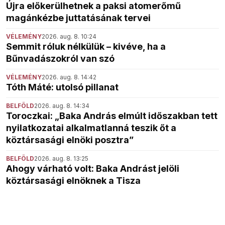
Újra előkerülhetnek a paksi atomerőmű
magánkézbe juttatásának tervei
VÉLEMÉNY
2026. aug. 8. 10:24
Semmit róluk nélkülük – kivéve, ha a
Bűnvadászokról van szó
VÉLEMÉNY
2026. aug. 8. 14:42
Tóth Máté: utolsó pillanat
BELFÖLD
2026. aug. 8. 14:34
Toroczkai: „Baka András elmúlt időszakban tett
nyilatkozatai alkalmatlanná teszik őt a
köztársasági elnöki posztra”
BELFÖLD
2026. aug. 8. 13:25
Ahogy várható volt: Baka Andrást jelöli
köztársasági elnöknek a Tisza