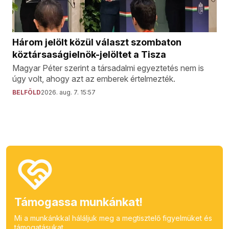
Három jelölt közül választ szombaton
köztársaságielnök-jelöltet a Tisza
Magyar Péter szerint a társadalmi egyeztetés nem is
úgy volt, ahogy azt az emberek értelmezték.
BELFÖLD
2026. aug. 7. 15:57
Támogassa munkánkat!
Mi a munkánkkal háláljuk meg a megtisztelő figyelmüket és
támogatásukat.