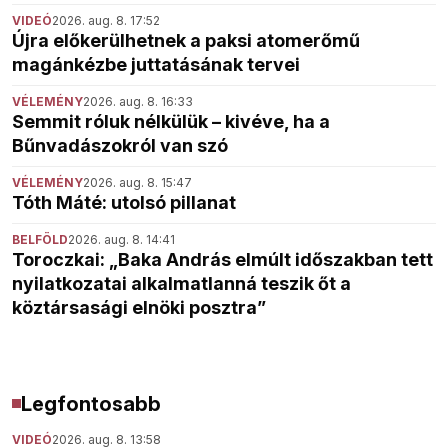
VIDEÓ
2026. aug. 8. 17:52
Újra előkerülhetnek a paksi atomerőmű
magánkézbe juttatásának tervei
VÉLEMÉNY
2026. aug. 8. 16:33
Semmit róluk nélkülük – kivéve, ha a
Bűnvadászokról van szó
VÉLEMÉNY
2026. aug. 8. 15:47
Tóth Máté: utolsó pillanat
BELFÖLD
2026. aug. 8. 14:41
Toroczkai: „Baka András elmúlt időszakban tett
nyilatkozatai alkalmatlanná teszik őt a
köztársasági elnöki posztra”
Legfontosabb
VIDEÓ
2026. aug. 8. 13:58