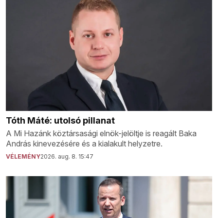
Tóth Máté: utolsó pillanat
A Mi Hazánk köztársasági elnök-jelöltje is reagált Baka
András kinevezésére és a kialakult helyzetre.
VÉLEMÉNY
2026. aug. 8. 15:47