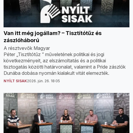
Van itt még jogállam? – Tisztítótűz és
zászlóháború
A résztvevők Magyar
Péter „Tisztítótűz ” műveletének politikai és jogi
következményeit, az elszámoltatás és a politikai
tisztogatás közötti határvonalat, valamint a Pride zászlók
Dunába dobása nyomán kialakult vitát elemezték.
NYÍLT SISAK
2026. jún. 26. 18:05