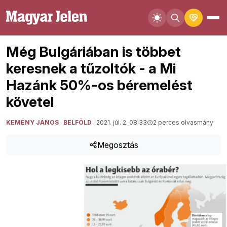
Még Bulgáriában is többet
keresnek a tűzoltók - a Mi
Hazánk 50%-os béremelést
követel
KEMÉNY JÁNOS
BELFÖLD
2021. júl. 2. 08:33
2 perces olvasmány
Megosztás