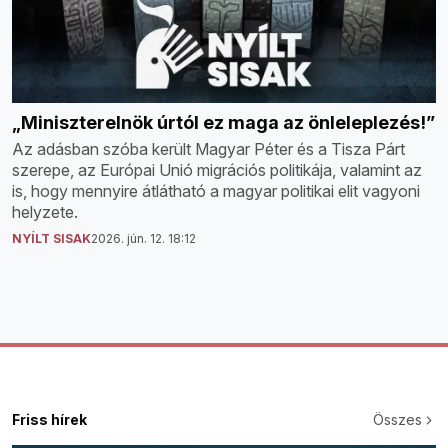
„Miniszterelnök úrtól ez maga az önleleplezés!”
Az adásban szóba került Magyar Péter és a Tisza Párt
szerepe, az Európai Unió migrációs politikája, valamint az
is, hogy mennyire átlátható a magyar politikai elit vagyoni
helyzete.
NYÍLT SISAK
2026. jún. 12. 18:12
Friss hírek
Összes