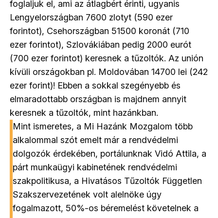
foglaljuk el, ami az átlagbért érinti, ugyanis
Lengyelországban 7600 zlotyt (590 ezer
forintot), Csehországban 51500 koronát (710
ezer forintot), Szlovákiában pedig 2000 eurót
(700 ezer forintot) keresnek a tűzoltók.
Az unión
kívüli országokban pl. Moldovában 14700 lei (242
ezer forint)! Ebben a sokkal szegényebb és
elmaradottabb országban is majdnem annyit
keresnek a tűzoltók, mint hazánkban.
Mint ismeretes, a Mi Hazánk Mozgalom több
alkalommal szót emelt már a rendvédelmi
dolgozók érdekében, portálunknak Vidó Attila, a
párt munkaügyi kabinetének rendvédelmi
szakpolitikusa, a Hivatásos Tűzoltók Független
Szakszervezetének volt alelnöke úgy
fogalmazott, 50%-os béremelést követelnek a