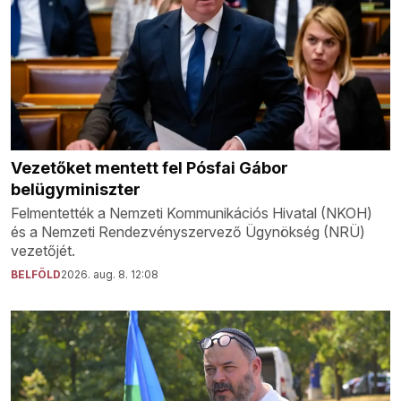
Vezetőket mentett fel Pósfai Gábor
belügyminiszter
Felmentették a Nemzeti Kommunikációs Hivatal (NKOH)
és a Nemzeti Rendezvényszervező Ügynökség (NRÜ)
vezetőjét.
BELFÖLD
2026. aug. 8. 12:08