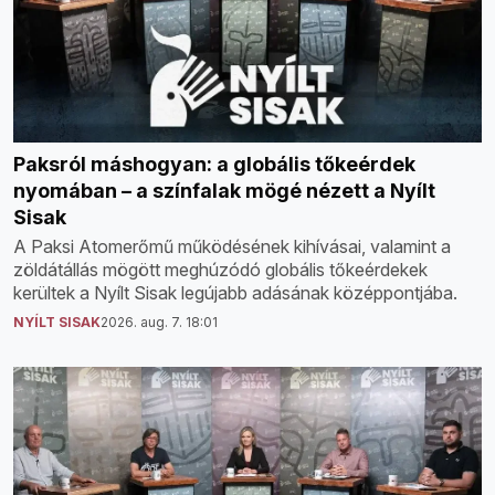
Paksról máshogyan: a globális tőkeérdek
nyomában – a színfalak mögé nézett a Nyílt
Sisak
A Paksi Atomerőmű működésének kihívásai, valamint a
zöldátállás mögött meghúzódó globális tőkeérdekek
kerültek a Nyílt Sisak legújabb adásának középpontjába.
NYÍLT SISAK
2026. aug. 7. 18:01