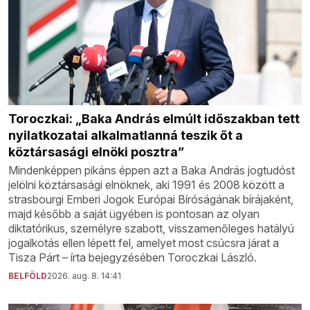
Toroczkai: „Baka András elmúlt időszakban tett
nyilatkozatai alkalmatlanná teszik őt a
köztársasági elnöki posztra”
Mindenképpen pikáns éppen azt a Baka András jogtudóst
jelölni köztársasági elnöknek, aki 1991 és 2008 között a
strasbourgi Emberi Jogok Európai Bíróságának bírájaként,
majd később a saját ügyében is pontosan az olyan
diktatórikus, személyre szabott, visszamenőleges hatályú
jogalkotás ellen lépett fel, amelyet most csúcsra járat a
Tisza Párt – írta bejegyzésében Toroczkai László.
BELFÖLD
2026. aug. 8. 14:41