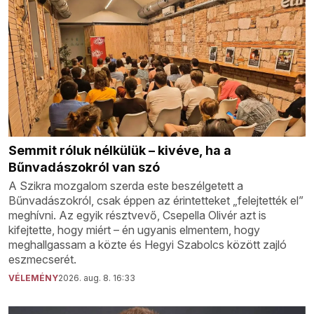
Semmit róluk nélkülük – kivéve, ha a
Bűnvadászokról van szó
A Szikra mozgalom szerda este beszélgetett a
Bűnvadászokról, csak éppen az érintetteket „felejtették el”
meghívni. Az egyik résztvevő, Csepella Olivér azt is
kifejtette, hogy miért – én ugyanis elmentem, hogy
meghallgassam a közte és Hegyi Szabolcs között zajló
eszmecserét.
VÉLEMÉNY
2026. aug. 8. 16:33