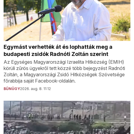
Egymást verhették át és lophatták meg a
budapesti zsidók Radnóti Zoltán szerint
Az Egységes Magyarországi Izraelita Hitközség (EMIH)
körüli zűrös ügyekről tett közzé több bejegyzést Radnóti
Zoltán, a Magyarországi Zsidó Hitközségek Szövetsége
főrabbija saját Facebook-oldalán.
BŰNÜGY
2026. aug. 8. 11:12