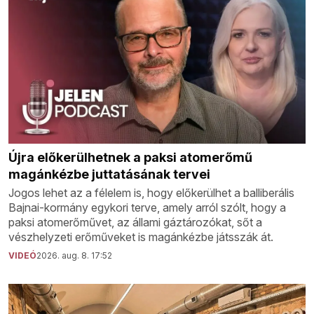
Újra előkerülhetnek a paksi atomerőmű
magánkézbe juttatásának tervei
Jogos lehet az a félelem is, hogy előkerülhet a balliberális
Bajnai-kormány egykori terve, amely arról szólt, hogy a
paksi atomerőművet, az állami gáztározókat, sőt a
vészhelyzeti erőműveket is magánkézbe játsszák át.
VIDEÓ
2026. aug. 8. 17:52