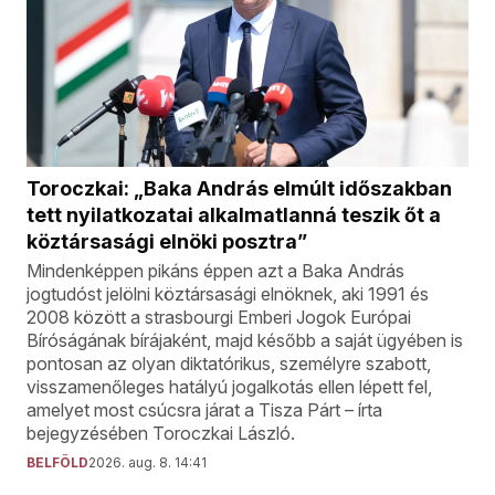
Toroczkai: „Baka András elmúlt időszakban
tett nyilatkozatai alkalmatlanná teszik őt a
köztársasági elnöki posztra”
Mindenképpen pikáns éppen azt a Baka András
jogtudóst jelölni köztársasági elnöknek, aki 1991 és
2008 között a strasbourgi Emberi Jogok Európai
Bíróságának bírájaként, majd később a saját ügyében is
pontosan az olyan diktatórikus, személyre szabott,
visszamenőleges hatályú jogalkotás ellen lépett fel,
amelyet most csúcsra járat a Tisza Párt – írta
bejegyzésében Toroczkai László.
BELFÖLD
2026. aug. 8. 14:41