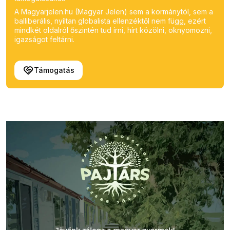
A Magyarjelen.hu (Magyar Jelen) sem a kormánytól, sem a
balliberális, nyíltan globalista ellenzéktől nem függ, ezért
mindkét oldalról őszintén tud írni, hírt közölni, oknyomozni,
igazságot feltárni.
Támogatás