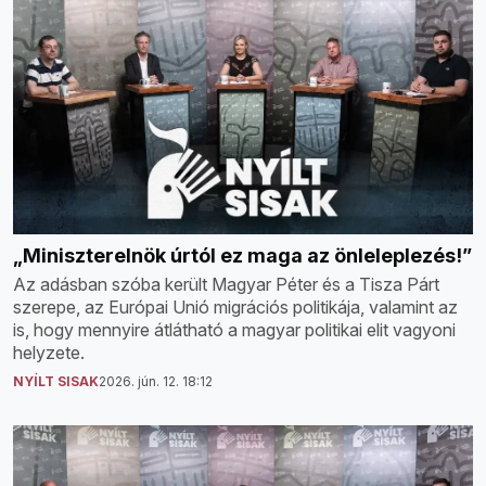
„Miniszterelnök úrtól ez maga az önleleplezés!”
Az adásban szóba került Magyar Péter és a Tisza Párt
szerepe, az Európai Unió migrációs politikája, valamint az
is, hogy mennyire átlátható a magyar politikai elit vagyoni
helyzete.
NYÍLT SISAK
2026. jún. 12. 18:12