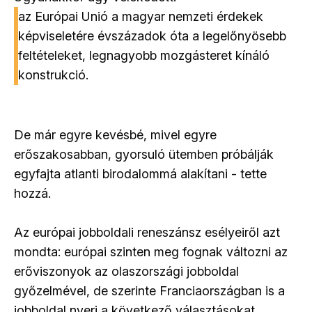
az Európai Unió a magyar nemzeti érdekek
képviseletére évszázadok óta a legelőnyösebb
feltételeket, legnagyobb mozgásteret kínáló
konstrukció.
De már egyre kevésbé, mivel egyre
erőszakosabban, gyorsuló ütemben próbálják
egyfajta atlanti birodalommá alakítani - tette
hozzá.
Az európai jobboldali reneszánsz esélyeiről azt
mondta: európai szinten meg fognak változni az
erőviszonyok az olaszországi jobboldal
győzelmével, de szerinte Franciaországban is a
jobboldal nyeri a következő választásokat.