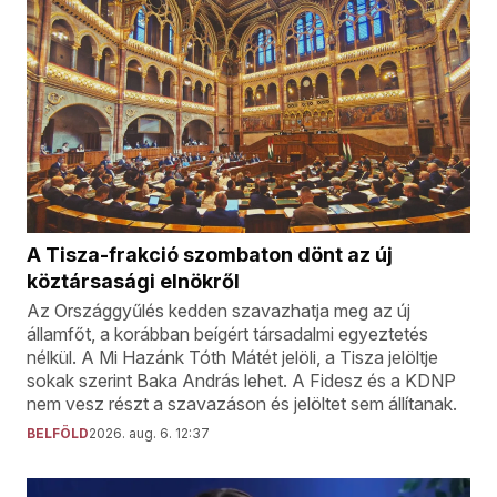
A Tisza-frakció szombaton dönt az új
köztársasági elnökről
Az Országgyűlés kedden szavazhatja meg az új
államfőt, a korábban beígért társadalmi egyeztetés
nélkül. A Mi Hazánk Tóth Mátét jelöli, a Tisza jelöltje
sokak szerint Baka András lehet. A Fidesz és a KDNP
nem vesz részt a szavazáson és jelöltet sem állítanak.
BELFÖLD
2026. aug. 6. 12:37