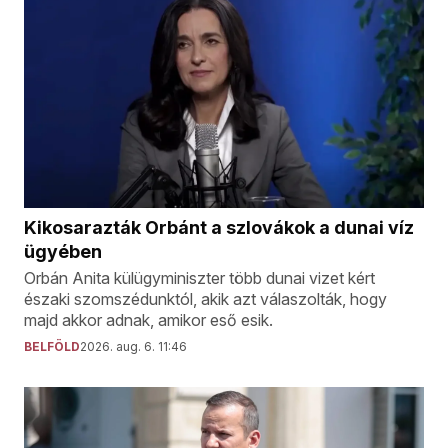
Kikosarazták Orbánt a szlovákok a dunai víz
ügyében
Orbán Anita külügyminiszter több dunai vizet kért
északi szomszédunktól, akik azt válaszolták, hogy
majd akkor adnak, amikor eső esik.
BELFÖLD
2026. aug. 6. 11:46