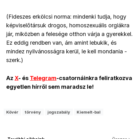
(Fideszes erkölcsi norma: mindenki tudja, hogy
képviselőtársuk drogos, homoszexuális orgiákra
jár, miközben a felesége otthon várja a gyerekkel.
Ez eddig rendben van, ám amint lebukik, és
mindez nyilvánosságra kerül, le kell mondania -
szerk.)
Az
X
- és
Telegram
-csatornáinkra feliratkozva
egyetlen hírről sem maradsz le!
Kövér
törvény
jogszabály
Kiemelt-bal