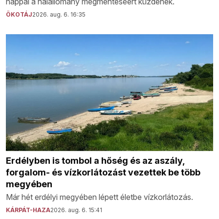
nappal a halállomány megmentéséért küzdenek.
ÖKOTÁJ
2026. aug. 6. 16:35
Erdélyben is tombol a hőség és az aszály,
forgalom- és vízkorlátozást vezettek be több
megyében
Már hét erdélyi megyében lépett életbe vízkorlátozás.
KÁRPÁT-HAZA
2026. aug. 6. 15:41