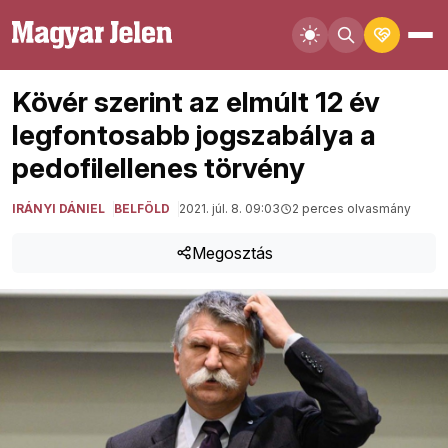
Kövér szerint az elmúlt 12 év
legfontosabb jogszabálya a
pedofilellenes törvény
IRÁNYI DÁNIEL
BELFÖLD
2021. júl. 8. 09:03
2 perces olvasmány
Megosztás