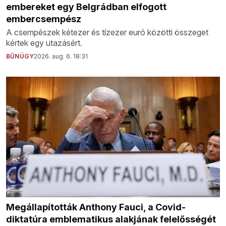
embereket egy Belgrádban elfogott
embercsempész
A csempészek kétezer és tízezer euró közötti összeget
kértek egy utazásért.
BŰNÜGY
2026. aug. 6. 18:31
Megállapították Anthony Fauci, a Covid-
diktatúra emblematikus alakjának felelősségét