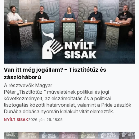
Van itt még jogállam? – Tisztítótűz és
zászlóháború
A résztvevők Magyar
Péter „Tisztítótűz ” műveletének politikai és jogi
következményeit, az elszámoltatás és a politikai
tisztogatás közötti határvonalat, valamint a Pride zászlók
Dunába dobása nyomán kialakult vitát elemezték.
NYÍLT SISAK
2026. jún. 26. 18:05