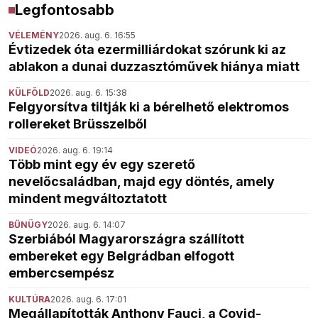
Legfontosabb
VÉLEMÉNY
2026. aug. 6. 16:55
Évtizedek óta ezermilliárdokat szórunk ki az
ablakon a dunai duzzasztóművek hiánya miatt
KÜLFÖLD
2026. aug. 6. 15:38
Felgyorsítva tiltják ki a bérelhető elektromos
rollereket Brüsszelből
VIDEÓ
2026. aug. 6. 19:14
Több mint egy év egy szerető
nevelőcsaládban, majd egy döntés, amely
mindent megváltoztatott
BŰNÜGY
2026. aug. 6. 14:07
Szerbiából Magyarországra szállított
embereket egy Belgrádban elfogott
embercsempész
KULTÚRA
2026. aug. 6. 17:01
Megállapították Anthony Fauci, a Covid-