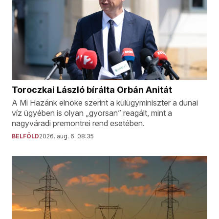
Toroczkai László bírálta Orbán Anitát
A Mi Hazánk elnöke szerint a külügyminiszter a dunai
víz ügyében is olyan „gyorsan” reagált, mint a
nagyváradi premontrei rend esetében.
BELFÖLD
2026. aug. 6. 08:35