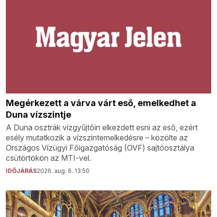
Megérkezett a várva várt eső, emelkedhet a
Duna vízszintje
A Duna osztrák vízgyűjtőin elkezdett esni az eső, ezért
esély mutatkozik a vízszintemelkedésre – közölte az
Országos Vízügyi Főigazgatóság (OVF) sajtóosztálya
csütörtökön az MTI-vel.
IDŐJÁRÁS
2026. aug. 6. 13:50