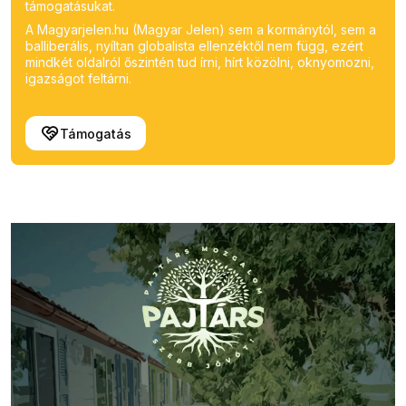
támogatásukat.
A Magyarjelen.hu (Magyar Jelen) sem a kormánytól, sem a
balliberális, nyíltan globalista ellenzéktől nem függ, ezért
mindkét oldalról őszintén tud írni, hírt közölni, oknyomozni,
igazságot feltárni.
Támogatás