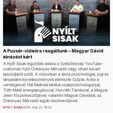
A Puzsér-videóra reagáltunk – Magyar Dávid
elnézést kért
A Nyílt Sisak legutóbbi adása a Szélsőközép YouTube-
csatornán futó Önkényes Mérvadó nagy vihart kavart
epizódjáról szólt. A műsorban a téma pszichológiai, jogi és
társadalmi következményeit elemezte Gulyás Anita a
vendégeivel: Hal Melinda klinikai szakpszichológussal;
Tóth Máté energiajogásszal; Horváth Tamással, a Magyar
Jelen főszerkesztőjével; valamint Magyar Dáviddal, az
Önkényes Mérvadó egyik résztvevőjével.
NYÍLT SISAK
2026. máj. 22. 18:02