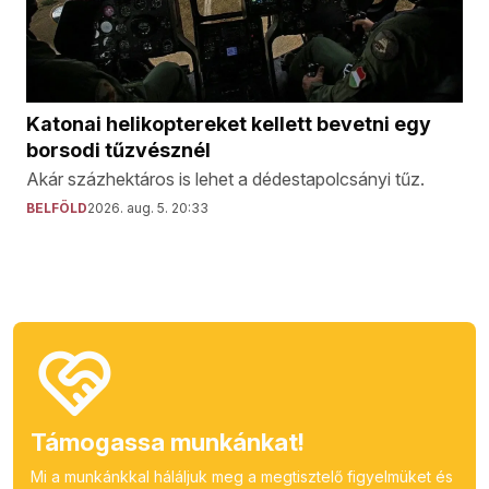
Katonai helikoptereket kellett bevetni egy
borsodi tűzvésznél
Akár százhektáros is lehet a dédestapolcsányi tűz.
BELFÖLD
2026. aug. 5. 20:33
Támogassa munkánkat!
Mi a munkánkkal háláljuk meg a megtisztelő figyelmüket és