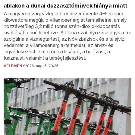
ablakon a dunai duzzasztóművek hiánya miatt
A magyarországi vízlépcsőrendszer évente 4–5 milliárd
kilowattóra megújuló villamosenergiát termelhetne, amely
hozzávetőleg 3,2 millió tonna szén-dioxid-kibocsátás
kiváltását tenné lehetővé. A Duna szabályozása egyszerre
szolgálná a vízmegtartást, az ivóvízbázisok és a talajvíz
védelmét, a villamosenergia-termelést, az árvíz- és
jégvédekezést, a mezőgazdaságot, a hajózást, a
turizmust, valamint a térségfejlesztést.
VÉLEMÉNY
2026. aug. 6. 20:35