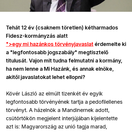
Tehát 12 év (csaknem töretlen) kétharmados
Fidesz-kormányzás alatt
">
egy mi hazánkos törvényjavaslat
érdemelte ki
a "legfontosabb jogszabály" megtisztelő
titulusát. Vajon mit tudna felmutatni a kormány,
ha nem lenne a Mi Hazánk, és annak elnöke,
akitől javaslatokat lehet ellopni?
Kövér László az elmúlt tizenkét év egyik
legfontosabb törvényének tartja a pedofilellenes
törvényt. A házelnök a Mandinernek adott,
csütörtökön megjelent interjújában kijelentette
azt is: Magyarország az unió tagja marad,