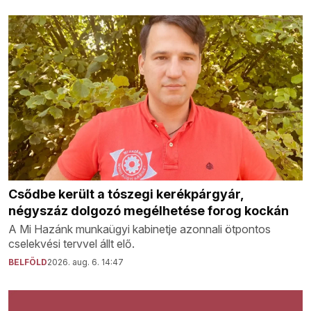
Csődbe került a tószegi kerékpárgyár,
négyszáz dolgozó megélhetése forog kockán
A Mi Hazánk munkaügyi kabinetje azonnali ötpontos
cselekvési tervvel állt elő.
BELFÖLD
2026. aug. 6. 14:47