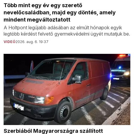
Több mint egy év egy szerető
nevelőcsaládban, majd egy döntés, amely
mindent megváltoztatott
A Holtpont legújabb adásában az elmúlt hónapok egyik
legtöbb kérdést felvető gyermekvédelmi ügyét mutatjuk be.
VIDEÓ
2026. aug. 6. 19:37
Szerbiából Magyarországra szállított