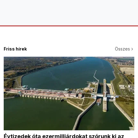
Friss hírek
Összes
Évtizedek óta ezermilliárdokat szórunk ki az