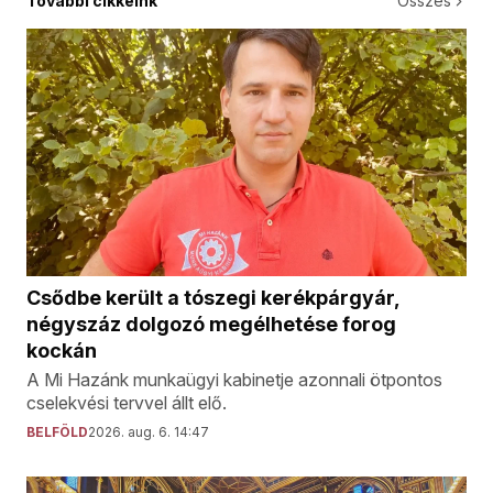
További cikkeink
Összes
Csődbe került a tószegi kerékpárgyár,
négyszáz dolgozó megélhetése forog
kockán
A Mi Hazánk munkaügyi kabinetje azonnali ötpontos
cselekvési tervvel állt elő.
BELFÖLD
2026. aug. 6. 14:47