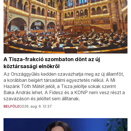
A Tisza-frakció szombaton dönt az új
köztársasági elnökről
Az Országgyűlés kedden szavazhatja meg az új államfőt,
a korábban beígért társadalmi egyeztetés nélkül. A Mi
Hazánk Tóth Mátét jelöli, a Tisza jelöltje sokak szerint
Baka András lehet. A Fidesz és a KDNP nem vesz részt a
szavazáson és jelöltet sem állítanak.
BELFÖLD
2026. aug. 6. 12:37