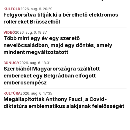
KÜLFÖLD
2026. aug. 6. 20:29
Felgyorsítva tiltják ki a bérelhető elektromos
rollereket Brüsszelből
VIDEÓ
2026. aug. 6. 19:37
Több mint egy év egy szerető
nevelőcsaládban, majd egy döntés, amely
mindent megváltoztatott
BŰNÜGY
2026. aug. 6. 18:31
Szerbiából Magyarországra szállított
embereket egy Belgrádban elfogott
embercsempész
KULTÚRA
2026. aug. 6. 17:35
Megállapították Anthony Fauci, a Covid-
diktatúra emblematikus alakjának felelősségét