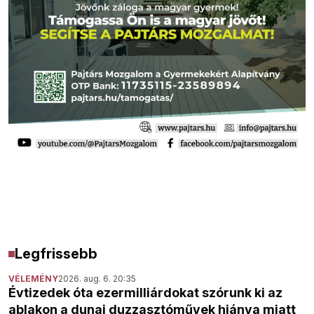
Legfrissebb
VÉLEMÉNY
2026. aug. 6. 20:35
Évtizedek óta ezermilliárdokat szórunk ki az
ablakon a dunai duzzasztóművek hiánya miatt