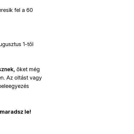
esik fel a 60
ugusztus 1-től
sznek,
őket még
n. Az oltást vagy
 beleegyezés
 maradsz le!