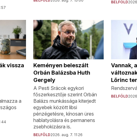
BELFÖLD
2026. aug. 7. 15:00
BELFÖLD
2026.
5:57
ák vissza
Keményen beleszált
Vannak, 
Orbán Balázsba Huth
változna
Gergely
Lőrinc te
A Pesti Srácok egykori
Rendszervál
főszerkesztője szerint Orbán
BELFÖLD
2026.
almazza a
Balázs munkássága kiterjedt
rszágos
egyebek között libsi
pénzégetésre, kínosan üres
hablatyolásra és permanens
2:44
zsebhokizásra is.
BELFÖLD
2026. aug. 7. 11:26