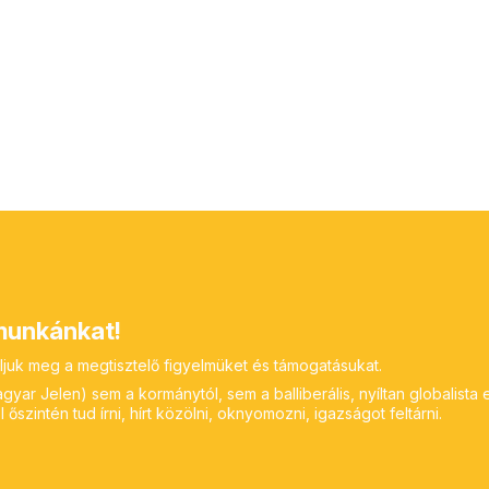
unkánkat!
ljuk meg a megtisztelő figyelmüket és támogatásukat.
yar Jelen) sem a kormánytól, sem a balliberális, nyíltan globalista 
 őszintén tud írni, hírt közölni, oknyomozni, igazságot feltárni.