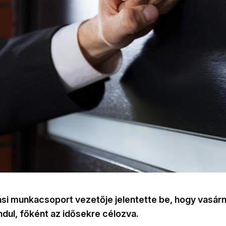
ási munkacsoport vezetője jelentette be, hogy vasárn
ndul, főként az idősekre célozva.