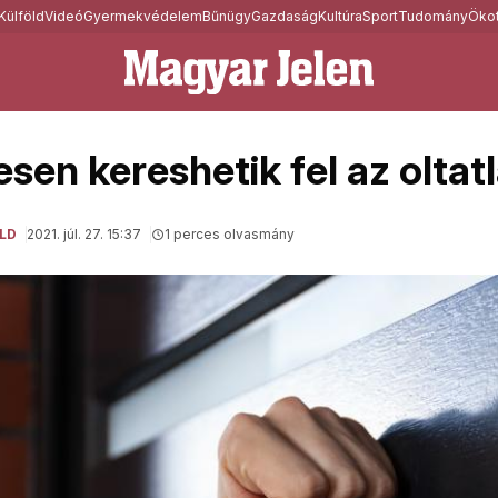
Külföld
Videó
Gyermekvédelem
Bűnügy
Gazdaság
Kultúra
Sport
Tudomány
Ökot
sen kereshetik fel az oltat
LD
2021. júl. 27. 15:37
1 perces olvasmány