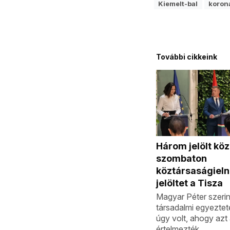
Kiemelt-bal
koron
További cikkeink
Három jelölt köz
szombaton
köztársaságieln
jelöltet a Tisza
Magyar Péter szerin
társadalmi egyeztet
úgy volt, ahogy azt
értelmezték.