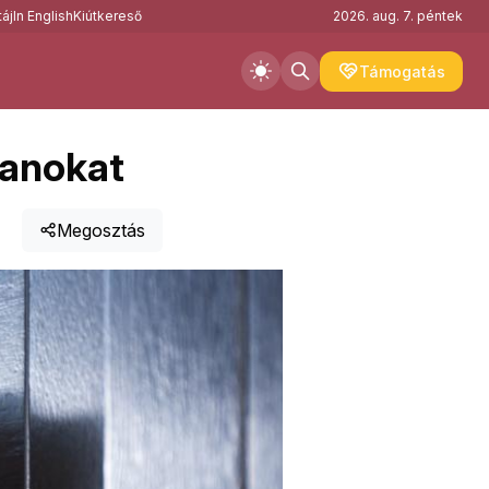
áj
In English
Kiútkereső
2026. aug. 7. péntek
Támogatás
lanokat
Megosztás