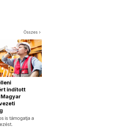
Összes
lleni
t indított
a Magyar
vezeti
g
s is támogatja a
zést.