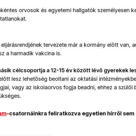
kéntes orvosok és egyetemi hallgatók személyesen ker
tatlanokat.
 eljárásrendjének tervezete már a kormány előtt van, a
sz a harmadik vakcina is.
másik célcsoportja a 12-15 év között lévő gyerekek le
előtt lesz lehetőség beoltani az oktatási intézményekbe
agjai, vagy az iskolaorvos fogja beadni, ehhez a szülői
ükséges.
ram
-csatornáinkra feliratkozva egyetlen hírről sem