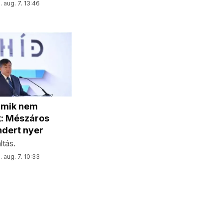
 aug. 7. 13:46
amik nem
k: Mészáros
ndert nyer
tás.
 aug. 7. 10:33