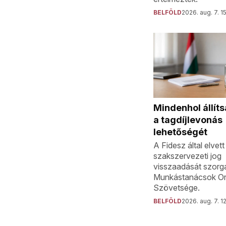
BELFÖLD
2026. aug. 7. 1
Mindenhol állíts
a tagdíjlevonás
lehetőségét
A Fidesz által elvett
szakszervezeti jog
visszaadását szorg
Munkástanácsok O
Szövetsége.
BELFÖLD
2026. aug. 7. 1