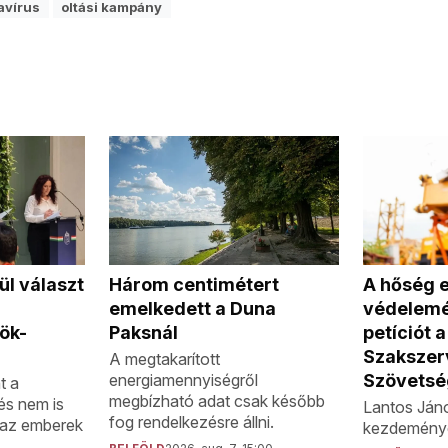
avírus
oltási kampány
Három centimétert
ül választ
A hőség e
emelkedett a Duna
védelemér
Paksnál
ök-
petíciót 
Szakszer
A megtakarított
energiamennyiségről
Szövetsé
t a
megbízható adat csak később
és nem is
Lantos Jáno
fog rendelkezésre állni.
 az emberek
kezdeménye