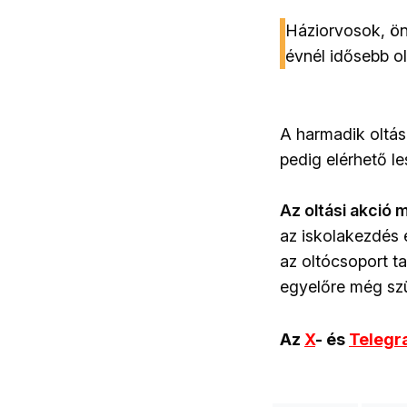
Háziorvosok, ön
évnél idősebb ol
A harmadik oltás
pedig elérhető le
Az oltási akció 
az iskolakezdés 
az oltócsoport t
egyelőre még sz
Az
X
- és
Teleg