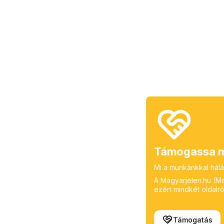
Támogassa m
Mi a munkánkkal hálá
A Magyarjelen.hu (Mag
ezért mindkét oldalról
Támogatás