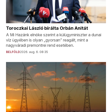
Toroczkai László bírálta Orbán Anitát
A Mi Hazánk elnöke szerint a külügyminiszter a dunai
víz ügyében is olyan „gyorsan” reagált, mint a
nagyváradi premontrei rend esetében.
BELFÖLD
2026. aug. 6. 08:35