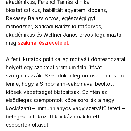
akadémikus, Ferenci Tamás klinikai
biostatisztikus, habilitált egyetemi docens,
Rékassy Balázs orvos, egészségügyi
menedzser, Sarkadi Balázs kutatóorvos,
akadémikus és Weltner János orvos fogalmazta
meg
szakmai észrevételét.
A fenti kutatók politikailag motivált döntéshozatal
helyett egy szakmai grémium felállítását
szorgalmazzák. Szerintük a legfontosabb most az
lenne, hogy a Sinopharm-vakcinával beoltott
idősek védettségét biztosítsák. Szintén az
elsődleges szempontok közé sorolják a nagy
kockázatú – immunhiányos vagy szervátültetett –
betegek, a fokozott kockázatnak kitett
csoportok oltását.