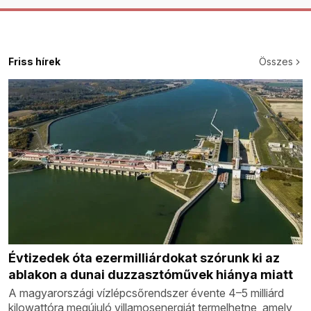
Friss hírek
Összes
Évtizedek óta ezermilliárdokat szórunk ki az
ablakon a dunai duzzasztóművek hiánya miatt
A magyarországi vízlépcsőrendszer évente 4–5 milliárd
kilowattóra megújuló villamosenergiát termelhetne, amely