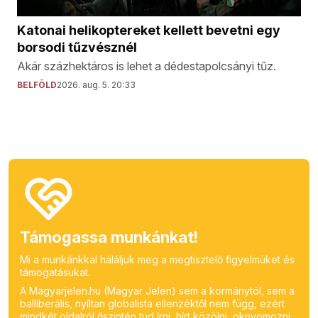
Katonai helikoptereket kellett bevetni egy
borsodi tűzvésznél
Akár százhektáros is lehet a dédestapolcsányi tűz.
BELFÖLD
2026. aug. 5. 20:33
Támogassa munkánkat!
Mi a munkánkkal háláljuk meg a megtisztelő figyelmüket és
támogatásukat.
A Magyarjelen.hu (Magyar Jelen) sem a kormánytól, sem a
balliberális, nyíltan globalista ellenzéktől nem függ, ezért
mindkét oldalról őszintén tud írni, hírt közölni, oknyomozni,