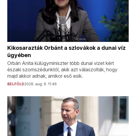
Kikosarazták Orbánt a szlovákok a dunai víz
ügyében
Orbán Anita külügyminiszter több dunai vizet kért
északi szomszédunktól, akik azt válaszolták, hogy
majd akkor adnak, amikor eső esik.
BELFÖLD
2026. aug. 6. 11:46