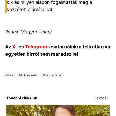
kik és milyen alapon fogalmazták meg a
közzétett ajánlásokat.
(index-Magyar Jelen)
Az
X
- és
Telegram
-csatornáinkra feliratkozva
egyetlen hírről sem maradsz le!
oltás
Mi Hazánk
Kiemelt-bal
További cikkeink
Összes