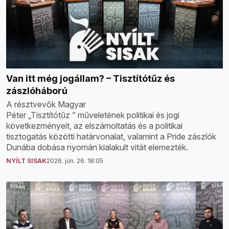
Van itt még jogállam? – Tisztítótűz és
zászlóháború
A résztvevők Magyar
Péter „Tisztítótűz ” műveletének politikai és jogi
következményeit, az elszámoltatás és a politikai
tisztogatás közötti határvonalat, valamint a Pride zászlók
Dunába dobása nyomán kialakult vitát elemezték.
NYÍLT SISAK
2026. jún. 26. 18:05