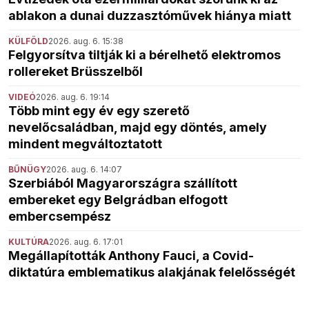
ablakon a dunai duzzasztóművek hiánya miatt
KÜLFÖLD
2026. aug. 6. 15:38
Felgyorsítva tiltják ki a bérelhető elektromos
rollereket Brüsszelből
VIDEÓ
2026. aug. 6. 19:14
Több mint egy év egy szerető
nevelőcsaládban, majd egy döntés, amely
mindent megváltoztatott
BŰNÜGY
2026. aug. 6. 14:07
Szerbiából Magyarországra szállított
embereket egy Belgrádban elfogott
embercsempész
KULTÚRA
2026. aug. 6. 17:01
Megállapították Anthony Fauci, a Covid-
diktatúra emblematikus alakjának felelősségét