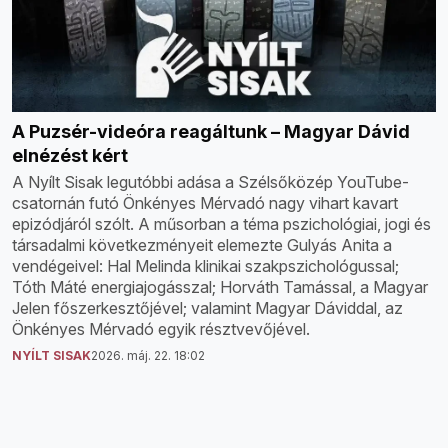
A Puzsér-videóra reagáltunk – Magyar Dávid
elnézést kért
A Nyílt Sisak legutóbbi adása a Szélsőközép YouTube-
csatornán futó Önkényes Mérvadó nagy vihart kavart
epizódjáról szólt. A műsorban a téma pszichológiai, jogi és
társadalmi következményeit elemezte Gulyás Anita a
vendégeivel: Hal Melinda klinikai szakpszichológussal;
Tóth Máté energiajogásszal; Horváth Tamással, a Magyar
Jelen főszerkesztőjével; valamint Magyar Dáviddal, az
Önkényes Mérvadó egyik résztvevőjével.
NYÍLT SISAK
2026. máj. 22. 18:02