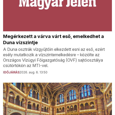
Megérkezett a várva várt eső, emelkedhet a
Duna vízszintje
A Duna osztrák vízgyűjtőin elkezdett esni az eső, ezért
esély mutatkozik a vízszintemelkedésre – közölte az
Országos Vízügyi Főigazgatóság (OVF) sajtóosztálya
csütörtökön az MTI-vel.
IDŐJÁRÁS
2026. aug. 6. 13:50