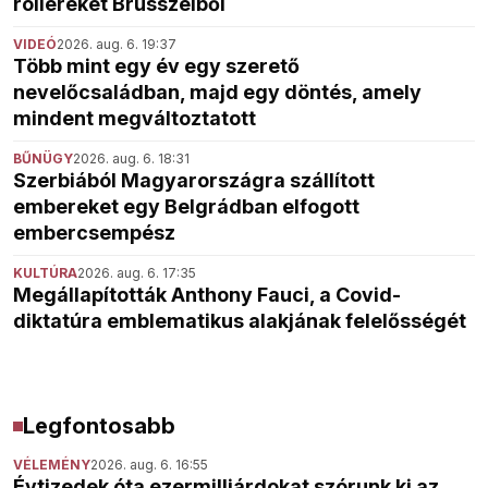
rollereket Brüsszelből
VIDEÓ
2026. aug. 6. 19:37
Több mint egy év egy szerető
nevelőcsaládban, majd egy döntés, amely
mindent megváltoztatott
BŰNÜGY
2026. aug. 6. 18:31
Szerbiából Magyarországra szállított
embereket egy Belgrádban elfogott
embercsempész
KULTÚRA
2026. aug. 6. 17:35
Megállapították Anthony Fauci, a Covid-
diktatúra emblematikus alakjának felelősségét
Legfontosabb
VÉLEMÉNY
2026. aug. 6. 16:55
Évtizedek óta ezermilliárdokat szórunk ki az