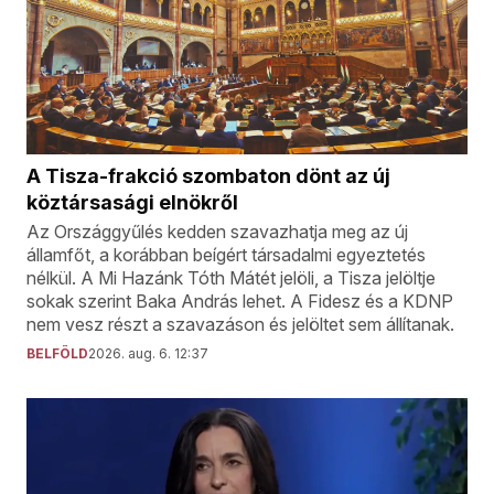
A Tisza-frakció szombaton dönt az új
köztársasági elnökről
Az Országgyűlés kedden szavazhatja meg az új
államfőt, a korábban beígért társadalmi egyeztetés
nélkül. A Mi Hazánk Tóth Mátét jelöli, a Tisza jelöltje
sokak szerint Baka András lehet. A Fidesz és a KDNP
nem vesz részt a szavazáson és jelöltet sem állítanak.
BELFÖLD
2026. aug. 6. 12:37