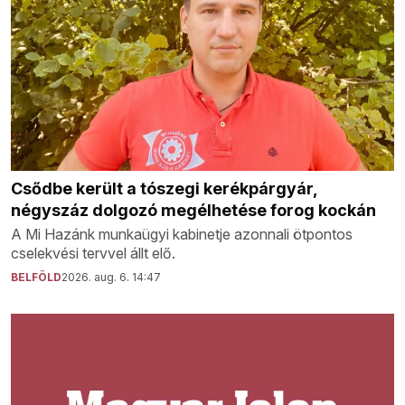
Csődbe került a tószegi kerékpárgyár,
négyszáz dolgozó megélhetése forog kockán
A Mi Hazánk munkaügyi kabinetje azonnali ötpontos
cselekvési tervvel állt elő.
BELFÖLD
2026. aug. 6. 14:47