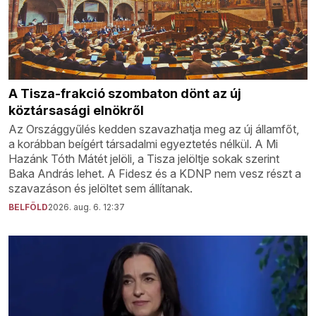
A Tisza-frakció szombaton dönt az új
köztársasági elnökről
Az Országgyűlés kedden szavazhatja meg az új államfőt,
a korábban beígért társadalmi egyeztetés nélkül. A Mi
Hazánk Tóth Mátét jelöli, a Tisza jelöltje sokak szerint
Baka András lehet. A Fidesz és a KDNP nem vesz részt a
szavazáson és jelöltet sem állítanak.
BELFÖLD
2026. aug. 6. 12:37