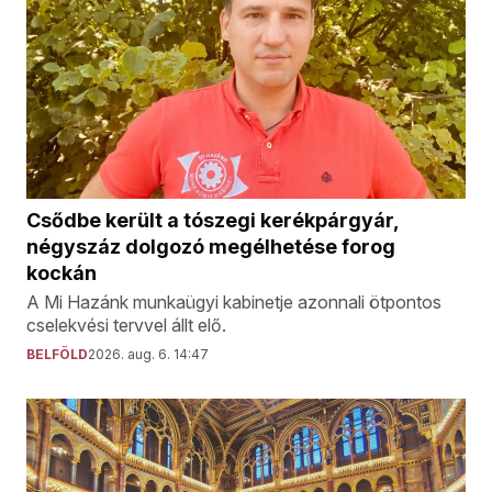
Csődbe került a tószegi kerékpárgyár,
négyszáz dolgozó megélhetése forog
kockán
A Mi Hazánk munkaügyi kabinetje azonnali ötpontos
cselekvési tervvel állt elő.
BELFÖLD
2026. aug. 6. 14:47