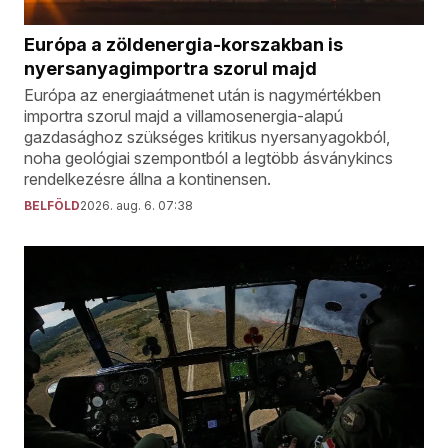
Európa a zöldenergia-korszakban is
nyersanyagimportra szorul majd
Európa az energiaátmenet után is nagymértékben
importra szorul majd a villamosenergia-alapú
gazdasághoz szükséges kritikus nyersanyagokból,
noha geológiai szempontból a legtöbb ásványkincs
rendelkezésre állna a kontinensen.
BELFÖLD
2026. aug. 6. 07:38