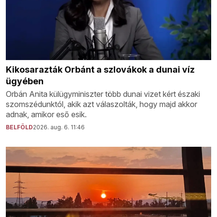
Kikosarazták Orbánt a szlovákok a dunai víz
ügyében
Orbán Anita külügyminiszter több dunai vizet kért északi
szomszédunktól, akik azt válaszolták, hogy majd akkor
adnak, amikor eső esik.
BELFÖLD
2026. aug. 6. 11:46