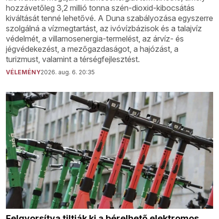
hozzávetőleg 3,2 millió tonna szén-dioxid-kibocsátás
kiváltását tenné lehetővé. A Duna szabályozása egyszerre
szolgálná a vízmegtartást, az ivóvízbázisok és a talajvíz
védelmét, a villamosenergia-termelést, az árvíz- és
jégvédekezést, a mezőgazdaságot, a hajózást, a
turizmust, valamint a térségfejlesztést.
VÉLEMÉNY
2026. aug. 6. 20:35
Felgyorsítva tiltják ki a bérelhető elektromos