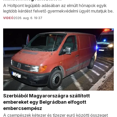
A Holtpont legújabb adásában az elmúlt hónapok egyik
legtöbb kérdést felvető gyermekvédelmi ügyét mutatjuk be.
VIDEÓ
2026. aug. 6. 19:37
Szerbiából Magyarországra szállított
embereket egy Belgrádban elfogott
embercsempész
A csempészek kétezer és tízezer euró közötti összeget