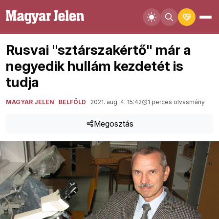
Rusvai "sztárszakértő" már a
negyedik hullám kezdetét is
tudja
MAGYAR JELEN
BELFÖLD
2021. aug. 4. 15:42
1 perces olvasmány
Megosztás