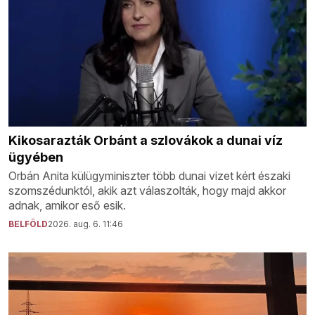
Kikosarazták Orbánt a szlovákok a dunai víz
ügyében
Orbán Anita külügyminiszter több dunai vizet kért északi
szomszédunktól, akik azt válaszolták, hogy majd akkor
adnak, amikor eső esik.
BELFÖLD
2026. aug. 6. 11:46