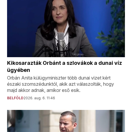
Kikosarazták Orbánt a szlovákok a dunai víz
ügyében
Orbán Anita külügyminiszter több dunai vizet kért
északi szomszédunktól, akik azt válaszolták, hogy
majd akkor adnak, amikor eső esik.
BELFÖLD
2026. aug. 6. 11:46