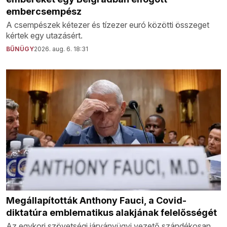
embercsempész
A csempészek kétezer és tízezer euró közötti összeget
kértek egy utazásért.
BŰNÜGY
2026. aug. 6. 18:31
Megállapították Anthony Fauci, a Covid-
diktatúra emblematikus alakjának felelősségét
Az egykori szövetségi járványügyi vezető szándékosan