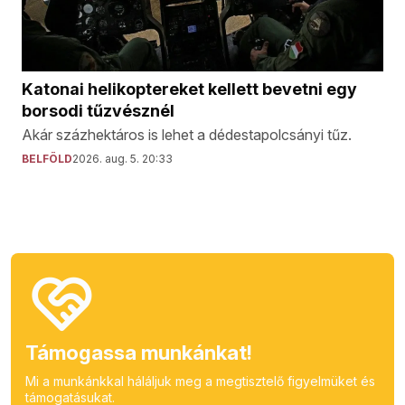
Katonai helikoptereket kellett bevetni egy
borsodi tűzvésznél
Akár százhektáros is lehet a dédestapolcsányi tűz.
BELFÖLD
2026. aug. 5. 20:33
Támogassa munkánkat!
Mi a munkánkkal háláljuk meg a megtisztelő figyelmüket és
támogatásukat.