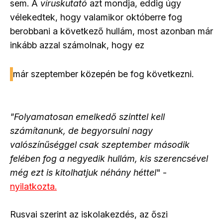
sem. A
víruskutató
azt mondja, eddig úgy
vélekedtek, hogy valamikor októberre fog
berobbani a következő hullám, most azonban már
inkább azzal számolnak, hogy ez
már szeptember közepén be fog következni.
"Folyamatosan emelkedő szinttel kell
számítanunk, de begyorsulni nagy
valószínűséggel csak szeptember második
felében fog a negyedik hullám, kis szerencsével
még ezt is kitolhatjuk néhány héttel
" -
nyilatkozta.
Rusvai szerint az iskolakezdés, az őszi