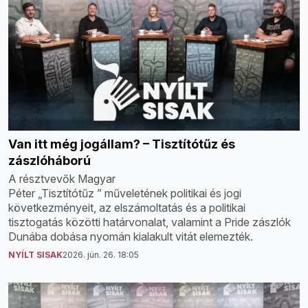
Van itt még jogállam? – Tisztítótűz és
zászlóháború
A résztvevők Magyar
Péter „Tisztítótűz ” műveletének politikai és jogi
következményeit, az elszámoltatás és a politikai
tisztogatás közötti határvonalat, valamint a Pride zászlók
Dunába dobása nyomán kialakult vitát elemezték.
NYÍLT SISAK
2026. jún. 26. 18:05