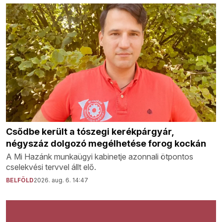
Csődbe került a tószegi kerékpárgyár,
négyszáz dolgozó megélhetése forog kockán
A Mi Hazánk munkaügyi kabinetje azonnali ötpontos
cselekvési tervvel állt elő.
BELFÖLD
2026. aug. 6. 14:47