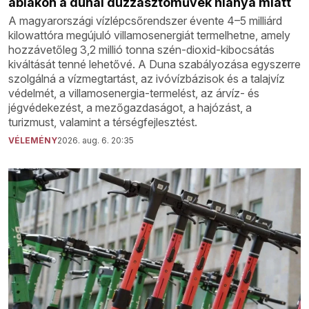
ablakon a dunai duzzasztóművek hiánya miatt
A magyarországi vízlépcsőrendszer évente 4–5 milliárd
kilowattóra megújuló villamosenergiát termelhetne, amely
hozzávetőleg 3,2 millió tonna szén-dioxid-kibocsátás
kiváltását tenné lehetővé. A Duna szabályozása egyszerre
szolgálná a vízmegtartást, az ivóvízbázisok és a talajvíz
védelmét, a villamosenergia-termelést, az árvíz- és
jégvédekezést, a mezőgazdaságot, a hajózást, a
turizmust, valamint a térségfejlesztést.
VÉLEMÉNY
2026. aug. 6. 20:35