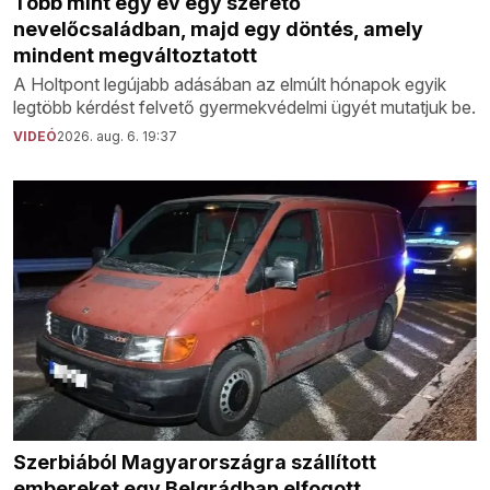
Több mint egy év egy szerető
nevelőcsaládban, majd egy döntés, amely
mindent megváltoztatott
A Holtpont legújabb adásában az elmúlt hónapok egyik
legtöbb kérdést felvető gyermekvédelmi ügyét mutatjuk be.
VIDEÓ
2026. aug. 6. 19:37
Szerbiából Magyarországra szállított
embereket egy Belgrádban elfogott