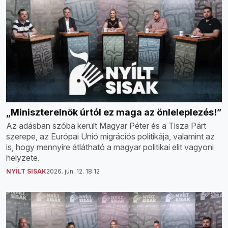
„Miniszterelnök úrtól ez maga az önleleplezés!”
Az adásban szóba került Magyar Péter és a Tisza Párt
szerepe, az Európai Unió migrációs politikája, valamint az
is, hogy mennyire átlátható a magyar politikai elit vagyoni
helyzete.
NYÍLT SISAK
2026. jún. 12. 18:12