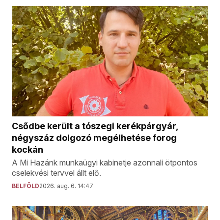
Csődbe került a tószegi kerékpárgyár,
négyszáz dolgozó megélhetése forog
kockán
A Mi Hazánk munkaügyi kabinetje azonnali ötpontos
cselekvési tervvel állt elő.
BELFÖLD
2026. aug. 6. 14:47