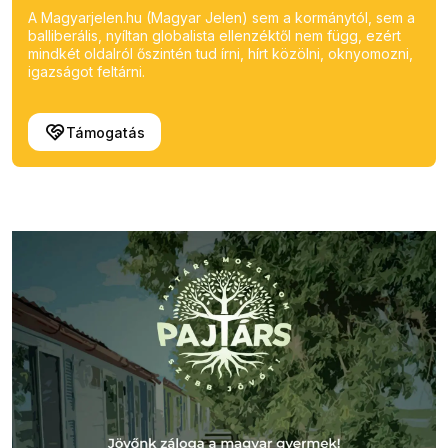
A Magyarjelen.hu (Magyar Jelen) sem a kormánytól, sem a
balliberális, nyíltan globalista ellenzéktől nem függ, ezért
mindkét oldalról őszintén tud írni, hírt közölni, oknyomozni,
igazságot feltárni.
Támogatás