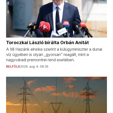
Toroczkai László bírálta Orbán Anitát
A Mi Hazánk elnöke szerint a külügyminiszter a dunai
víz ügyében is olyan „gyorsan” reagált, mint a
nagyváradi premontrei rend esetében.
BELFÖLD
2026. aug. 6. 08:35