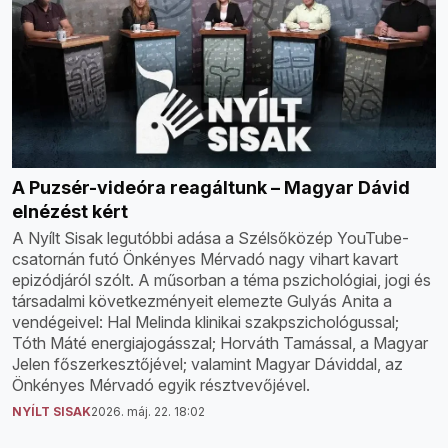
A Puzsér-videóra reagáltunk – Magyar Dávid
elnézést kért
A Nyílt Sisak legutóbbi adása a Szélsőközép YouTube-
csatornán futó Önkényes Mérvadó nagy vihart kavart
epizódjáról szólt. A műsorban a téma pszichológiai, jogi és
társadalmi következményeit elemezte Gulyás Anita a
vendégeivel: Hal Melinda klinikai szakpszichológussal;
Tóth Máté energiajogásszal; Horváth Tamással, a Magyar
Jelen főszerkesztőjével; valamint Magyar Dáviddal, az
Önkényes Mérvadó egyik résztvevőjével.
NYÍLT SISAK
2026. máj. 22. 18:02