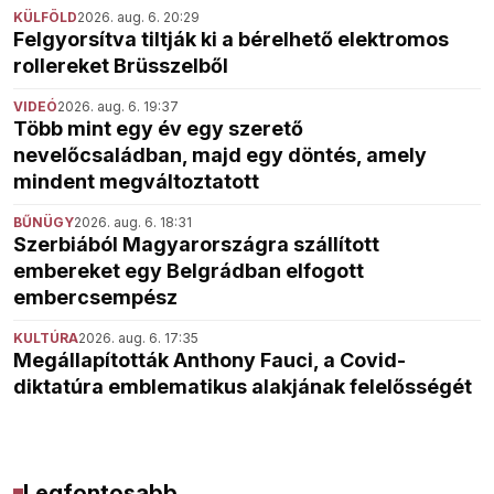
KÜLFÖLD
2026. aug. 6. 20:29
Felgyorsítva tiltják ki a bérelhető elektromos
rollereket Brüsszelből
VIDEÓ
2026. aug. 6. 19:37
Több mint egy év egy szerető
nevelőcsaládban, majd egy döntés, amely
mindent megváltoztatott
BŰNÜGY
2026. aug. 6. 18:31
Szerbiából Magyarországra szállított
embereket egy Belgrádban elfogott
embercsempész
KULTÚRA
2026. aug. 6. 17:35
Megállapították Anthony Fauci, a Covid-
diktatúra emblematikus alakjának felelősségét
Legfontosabb