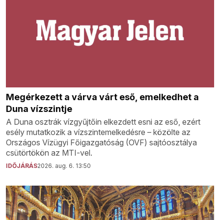
Megérkezett a várva várt eső, emelkedhet a
Duna vízszintje
A Duna osztrák vízgyűjtőin elkezdett esni az eső, ezért
esély mutatkozik a vízszintemelkedésre – közölte az
Országos Vízügyi Főigazgatóság (OVF) sajtóosztálya
csütörtökön az MTI-vel.
IDŐJÁRÁS
2026. aug. 6. 13:50