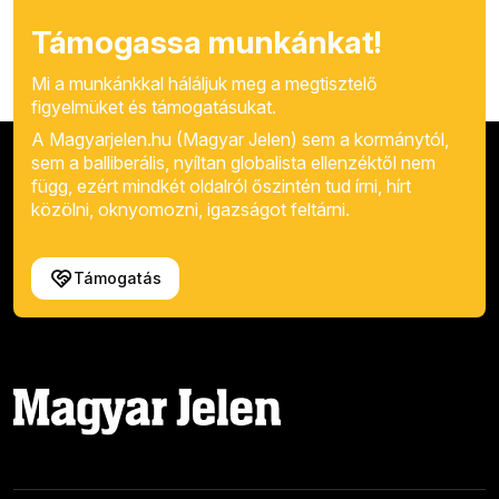
Támogassa munkánkat!
Mi a munkánkkal háláljuk meg a megtisztelő
figyelmüket és támogatásukat.
A Magyarjelen.hu (Magyar Jelen) sem a kormánytól,
sem a balliberális, nyíltan globalista ellenzéktől nem
függ, ezért mindkét oldalról őszintén tud írni, hírt
közölni, oknyomozni, igazságot feltárni.
Támogatás