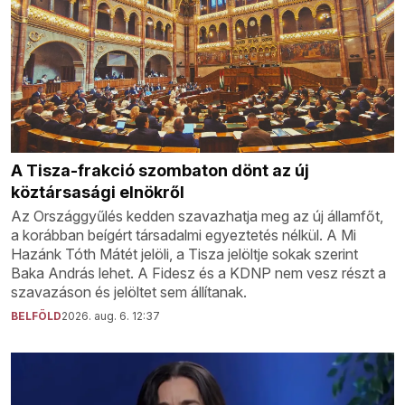
A Tisza-frakció szombaton dönt az új
köztársasági elnökről
Az Országgyűlés kedden szavazhatja meg az új államfőt,
a korábban beígért társadalmi egyeztetés nélkül. A Mi
Hazánk Tóth Mátét jelöli, a Tisza jelöltje sokak szerint
Baka András lehet. A Fidesz és a KDNP nem vesz részt a
szavazáson és jelöltet sem állítanak.
BELFÖLD
2026. aug. 6. 12:37