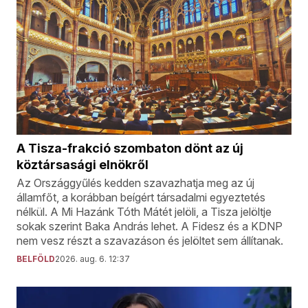
A Tisza-frakció szombaton dönt az új
köztársasági elnökről
Az Országgyűlés kedden szavazhatja meg az új
államfőt, a korábban beígért társadalmi egyeztetés
nélkül. A Mi Hazánk Tóth Mátét jelöli, a Tisza jelöltje
sokak szerint Baka András lehet. A Fidesz és a KDNP
nem vesz részt a szavazáson és jelöltet sem állítanak.
BELFÖLD
2026. aug. 6. 12:37