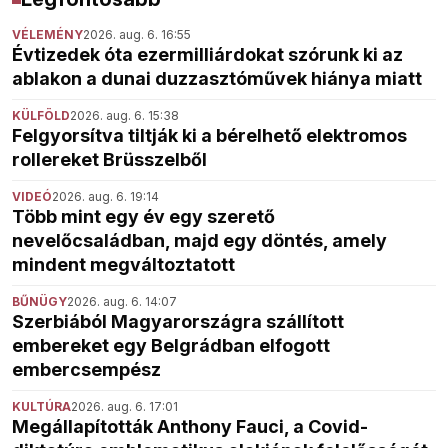
VÉLEMÉNY
2026. aug. 6. 16:55
Évtizedek óta ezermilliárdokat szórunk ki az
ablakon a dunai duzzasztóművek hiánya miatt
KÜLFÖLD
2026. aug. 6. 15:38
Felgyorsítva tiltják ki a bérelhető elektromos
rollereket Brüsszelből
VIDEÓ
2026. aug. 6. 19:14
Több mint egy év egy szerető
nevelőcsaládban, majd egy döntés, amely
mindent megváltoztatott
BŰNÜGY
2026. aug. 6. 14:07
Szerbiából Magyarországra szállított
embereket egy Belgrádban elfogott
embercsempész
KULTÚRA
2026. aug. 6. 17:01
Megállapították Anthony Fauci, a Covid-