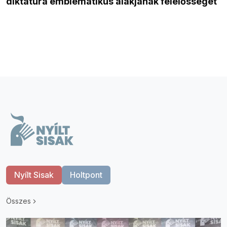
diktatúra emblematikus alakjának felelősségét
Nyílt Sisak
Holtpont
Összes