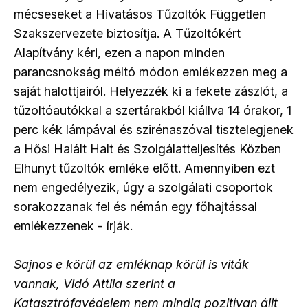
mécseseket a Hivatásos Tűzoltók Független
Szakszervezete biztosítja. A Tűzoltókért
Alapítvány kéri, ezen a napon minden
parancsnokság méltó módon emlékezzen meg a
saját halottjairól. Helyezzék ki a fekete zászlót, a
tűzoltóautókkal a szertárakból kiállva 14 órakor, 1
perc kék lámpával és szirénaszóval tisztelegjenek
a Hősi Halált Halt és Szolgálatteljesítés Közben
Elhunyt tűzoltók emléke előtt. Amennyiben ezt
nem engedélyezik, úgy a szolgálati csoportok
sorakozzanak fel és némán egy főhajtással
emlékezzenek - írják.
Sajnos e körül az emléknap körül is viták
vannak, Vidó Attila szerint a
Katasztrófavédelem nem mindig pozitívan állt