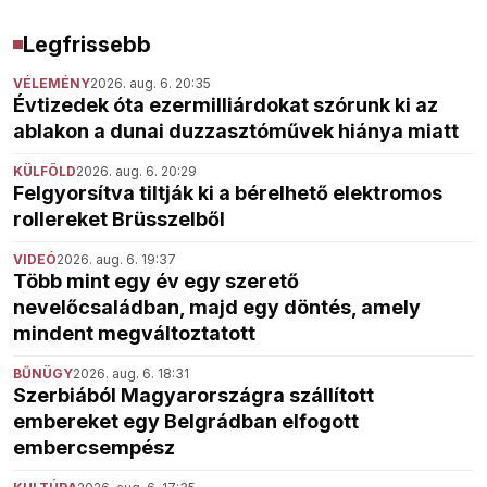
Legfrissebb
VÉLEMÉNY
2026. aug. 6. 20:35
Évtizedek óta ezermilliárdokat szórunk ki az
ablakon a dunai duzzasztóművek hiánya miatt
KÜLFÖLD
2026. aug. 6. 20:29
Felgyorsítva tiltják ki a bérelhető elektromos
rollereket Brüsszelből
VIDEÓ
2026. aug. 6. 19:37
Több mint egy év egy szerető
nevelőcsaládban, majd egy döntés, amely
mindent megváltoztatott
BŰNÜGY
2026. aug. 6. 18:31
Szerbiából Magyarországra szállított
embereket egy Belgrádban elfogott
embercsempész