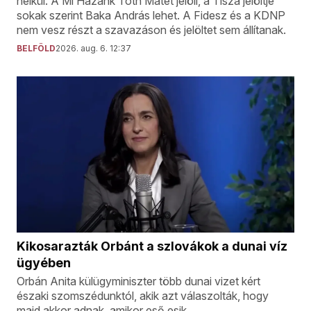
nélkül. A Mi Hazánk Tóth Mátét jelöli, a Tisza jelöltje
sokak szerint Baka András lehet. A Fidesz és a KDNP
nem vesz részt a szavazáson és jelöltet sem állítanak.
BELFÖLD
2026. aug. 6. 12:37
Kikosarazták Orbánt a szlovákok a dunai víz
ügyében
Orbán Anita külügyminiszter több dunai vizet kért
északi szomszédunktól, akik azt válaszolták, hogy
majd akkor adnak, amikor eső esik.