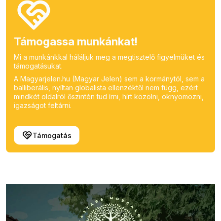
Támogassa munkánkat!
Mi a munkánkkal háláljuk meg a megtisztelő figyelmüket és
támogatásukat.
A Magyarjelen.hu (Magyar Jelen) sem a kormánytól, sem a
balliberális, nyíltan globalista ellenzéktől nem függ, ezért
mindkét oldalról őszintén tud írni, hírt közölni, oknyomozni,
igazságot feltárni.
Támogatás