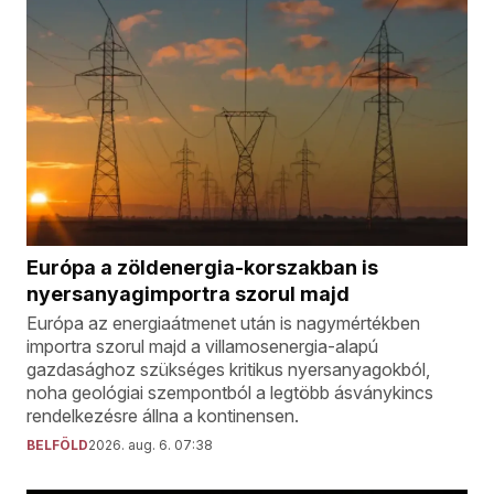
Európa a zöldenergia-korszakban is
nyersanyagimportra szorul majd
Európa az energiaátmenet után is nagymértékben
importra szorul majd a villamosenergia-alapú
gazdasághoz szükséges kritikus nyersanyagokból,
noha geológiai szempontból a legtöbb ásványkincs
rendelkezésre állna a kontinensen.
BELFÖLD
2026. aug. 6. 07:38