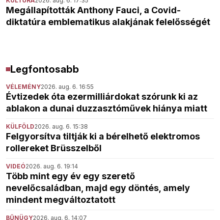
KULTÚRA
2026. aug. 6. 17:35
Megállapították Anthony Fauci, a Covid-
diktatúra emblematikus alakjának felelősségét
Legfontosabb
VÉLEMÉNY
2026. aug. 6. 16:55
Évtizedek óta ezermilliárdokat szórunk ki az
ablakon a dunai duzzasztóművek hiánya miatt
KÜLFÖLD
2026. aug. 6. 15:38
Felgyorsítva tiltják ki a bérelhető elektromos
rollereket Brüsszelből
VIDEÓ
2026. aug. 6. 19:14
Több mint egy év egy szerető
nevelőcsaládban, majd egy döntés, amely
mindent megváltoztatott
BŰNÜGY
2026. aug. 6. 14:07