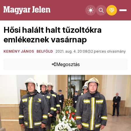
Hősi halált halt tűzoltókra
emlékeznek vasárnap
KEMÉNY JÁNOS
BELFÖLD
2021. aug. 4. 20:08
2 perces olvasmány
Megosztás