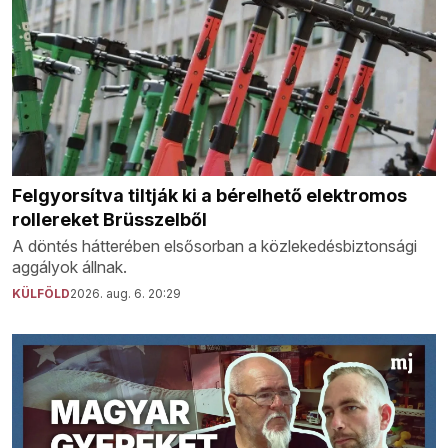
Felgyorsítva tiltják ki a bérelhető elektromos
rollereket Brüsszelből
A döntés hátterében elsősorban a közlekedésbiztonsági
aggályok állnak.
KÜLFÖLD
2026. aug. 6. 20:29