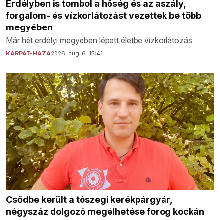
Erdélyben is tombol a hőség és az aszály,
forgalom- és vízkorlátozást vezettek be több
megyében
Már hét erdélyi megyében lépett életbe vízkorlátozás.
KÁRPÁT-HAZA
2026. aug. 6. 15:41
Csődbe került a tószegi kerékpárgyár,
négyszáz dolgozó megélhetése forog kockán