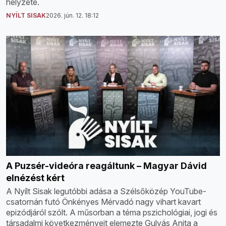
helyzete.
NYÍLT SISAK
2026. jún. 12. 18:12
A Puzsér-videóra reagáltunk – Magyar Dávid
elnézést kért
A Nyílt Sisak legutóbbi adása a Szélsőközép YouTube-
csatornán futó Önkényes Mérvadó nagy vihart kavart
epizódjáról szólt. A műsorban a téma pszichológiai, jogi és
társadalmi következményeit elemezte Gulyás Anita a