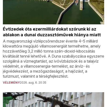
Évtizedek óta ezermilliárdokat szórunk ki az
ablakon a dunai duzzasztóművek hiánya miatt
A magyarországi vízlépcsőrendszer évente 4–5 milliárd
kilowattóra megújuló villamosenergiát termelhetne, amely
hozzávetőleg 3,2 millió tonna szén-dioxid-kibocsátás
kiváltását tenné lehetővé. A Duna szabályozása egyszerre
szolgálná a vízmegtartást, az ivóvízbázisok és a talajvíz
védelmét, a villamosenergia-termelést, az árvíz- és
jégvédekezést, a mezőgazdaságot, a hajózást, a
turizmust, valamint a térségfejlesztést.
VÉLEMÉNY
2026. aug. 6. 20:35