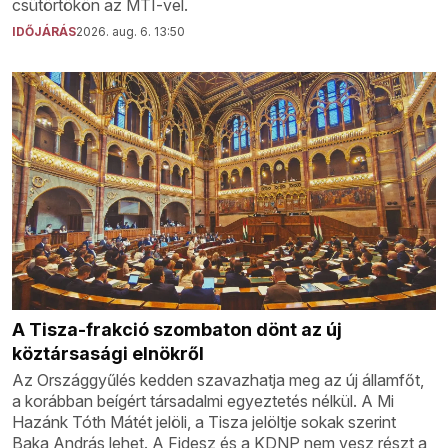
csütörtökön az MTI-vel.
IDŐJÁRÁS
2026. aug. 6. 13:50
A Tisza-frakció szombaton dönt az új
köztársasági elnökről
Az Országgyűlés kedden szavazhatja meg az új államfőt,
a korábban beígért társadalmi egyeztetés nélkül. A Mi
Hazánk Tóth Mátét jelöli, a Tisza jelöltje sokak szerint
Baka András lehet. A Fidesz és a KDNP nem vesz részt a