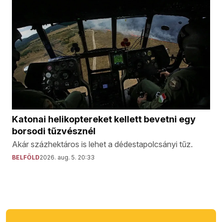
Katonai helikoptereket kellett bevetni egy
borsodi tűzvésznél
Akár százhektáros is lehet a dédestapolcsányi tűz.
BELFÖLD
2026. aug. 5. 20:33