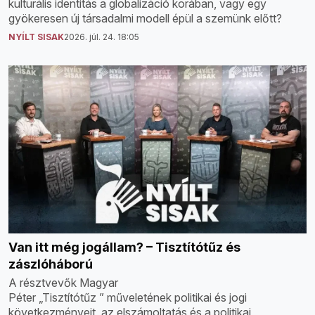
kulturális identitás a globalizáció korában, vagy egy
gyökeresen új társadalmi modell épül a szemünk előtt?
NYÍLT SISAK
2026. júl. 24. 18:05
Van itt még jogállam? – Tisztítótűz és
zászlóháború
A résztvevők Magyar
Péter „Tisztítótűz ” műveletének politikai és jogi
következményeit, az elszámoltatás és a politikai