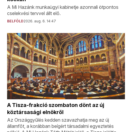
A Mi Hazánk munkaügyi kabinetje azonnali ötpontos
cselekvési tervvel állt elő.
BELFÖLD
2026. aug. 6. 14:47
A Tisza-frakció szombaton dönt az új
köztársasági elnökről
Az Országgyűlés kedden szavazhatja meg az új
államfőt, a korábban beígért társadalmi egyeztetés