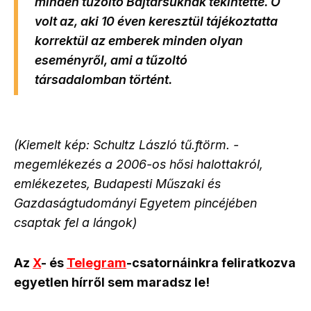
minden tűzoltó Bajtársuknak tekintette. Ő
volt az, aki 10 éven keresztül tájékoztatta
korrektül az emberek minden olyan
eseményről, ami a tűzoltó
társadalomban történt.
(Kiemelt kép: Schultz László tű.ftörm. -
megemlékezés a 2006-os hősi halottakról,
emlékezetes, Budapesti Műszaki és
Gazdaságtudományi Egyetem pincéjében
csaptak fel a lángok)
Az
X
- és
Telegram
-csatornáinkra feliratkozva
egyetlen hírről sem maradsz le!