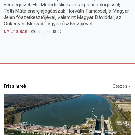
vendégeivel: Hal Melinda klinikai szakpszichológussal;
Tóth Máté energiajogásszal; Horváth Tamással, a Magyar
Jelen főszerkesztőjével; valamint Magyar Dáviddal, az
Önkényes Mérvadó egyik résztvevőjével.
NYÍLT SISAK
2026. máj. 22. 18:02
Friss hírek
Összes