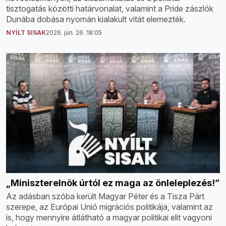
tisztogatás közötti határvonalat, valamint a Pride zászlók
Dunába dobása nyomán kialakult vitát elemezték.
NYÍLT SISAK
2026. jún. 26. 18:05
„Miniszterelnök úrtól ez maga az önleleplezés!”
Az adásban szóba került Magyar Péter és a Tisza Párt
szerepe, az Európai Unió migrációs politikája, valamint az
is, hogy mennyire átlátható a magyar politikai elit vagyoni