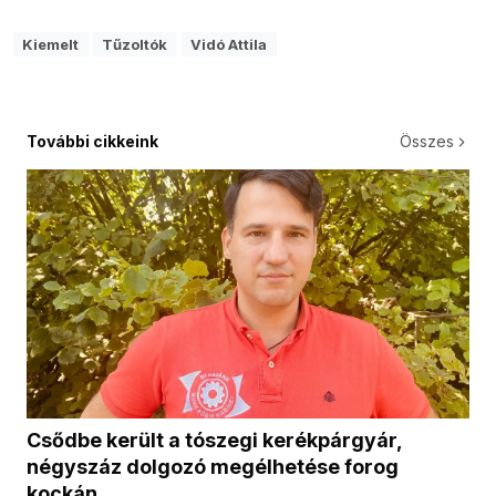
Kiemelt
Tűzoltók
Vidó Attila
További cikkeink
Összes
Csődbe került a tószegi kerékpárgyár,
négyszáz dolgozó megélhetése forog
kockán