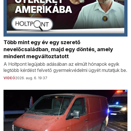
Több mint egy év egy szerető
nevelőcsaládban, majd egy döntés, amely
mindent megváltoztatott
A Holtpont legújabb adásában az elmúlt hónapok egyik
legtöbb kérdést felvető gyermekvédelmi ügyét mutatjuk be.
VIDEÓ
2026. aug. 6. 19:37