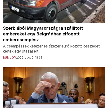
Szerbiából Magyarországra szállított
embereket egy Belgrádban elfogott
embercsempész
A csempészek kétezer és tízezer euró közötti összeget
kértek egy utazásért.
BŰNÜGY
2026. aug. 6. 18:31