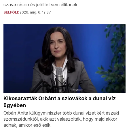
szavazáson és jelöltet sem állítanak.
BELFÖLD
2026. aug. 6. 12:37
Kikosarazták Orbánt a szlovákok a dunai víz
ügyében
Orbán Anita külügyminiszter több dunai vizet kért északi
szomszédunktól, akik azt válaszolták, hogy majd akkor
adnak, amikor eső esik.