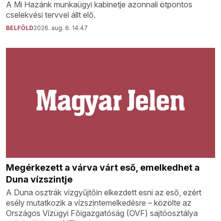
A Mi Hazánk munkaügyi kabinetje azonnali ötpontos
cselekvési tervvel állt elő.
BELFÖLD
2026. aug. 6. 14:47
Megérkezett a várva várt eső, emelkedhet a
Duna vízszintje
A Duna osztrák vízgyűjtőin elkezdett esni az eső, ezért
esély mutatkozik a vízszintemelkedésre – közölte az
Országos Vízügyi Főigazgatóság (OVF) sajtóosztálya