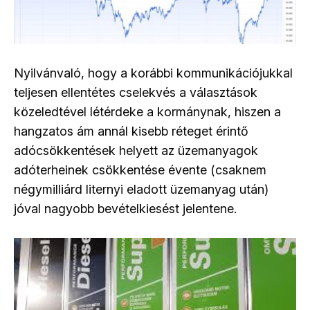
Nyilvánvaló, hogy a korábbi kommunikációjukkal
teljesen ellentétes cselekvés a választások
közeledtével létérdeke a kormánynak, hiszen a
hangzatos ám annál kisebb réteget érintő
adócsökkentések helyett az üzemanyagok
adóterheinek csökkentése évente (csaknem
négymilliárd liternyi eladott üzemanyag után)
jóval nagyobb bevételkiesést jelentene.