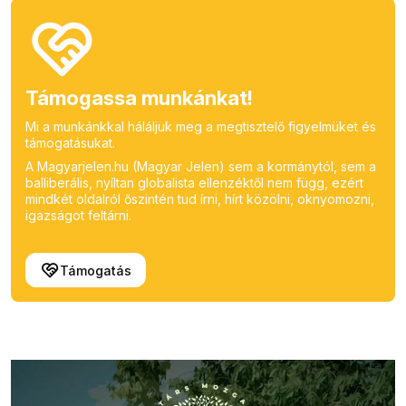
Támogassa munkánkat!
Mi a munkánkkal háláljuk meg a megtisztelő figyelmüket és
támogatásukat.
A Magyarjelen.hu (Magyar Jelen) sem a kormánytól, sem a
balliberális, nyíltan globalista ellenzéktől nem függ, ezért
mindkét oldalról őszintén tud írni, hírt közölni, oknyomozni,
igazságot feltárni.
Támogatás