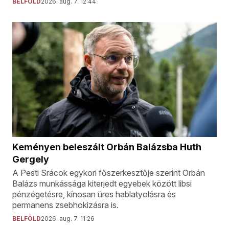
BELFÖLD
2026. aug. 7. 12:44
Keményen beleszált Orbán Balázsba Huth
Gergely
A Pesti Srácok egykori főszerkesztője szerint Orbán
Balázs munkássága kiterjedt egyebek között libsi
pénzégetésre, kínosan üres hablatyolásra és
permanens zsebhokizásra is.
BELFÖLD
2026. aug. 7. 11:26