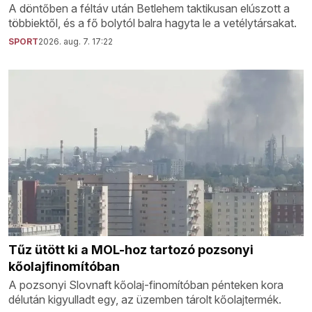
A döntőben a féltáv után Betlehem taktikusan elúszott a
többiektől, és a fő bolytól balra hagyta le a vetélytársakat.
SPORT
2026. aug. 7. 17:22
Tűz ütött ki a MOL-hoz tartozó pozsonyi
kőolajfinomítóban
A pozsonyi Slovnaft kőolaj-finomítóban pénteken kora
délután kigyulladt egy, az üzemben tárolt kőolajtermék.