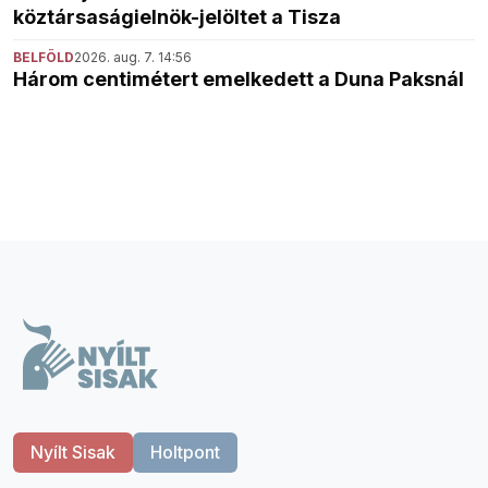
köztársaságielnök-jelöltet a Tisza
BELFÖLD
2026. aug. 7. 14:56
Három centimétert emelkedett a Duna Paksnál
Nyílt Sisak
Holtpont