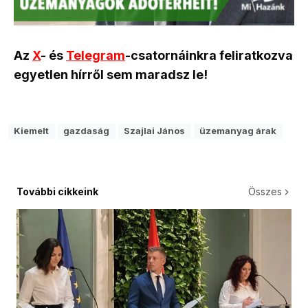
Az
X
- és
Telegram
-csatornáinkra feliratkozva
egyetlen hírről sem maradsz le!
Kiemelt
gazdaság
Szajlai János
üzemanyag árak
További cikkeink
Összes