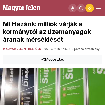
Mi Hazánk: milliók várják a
kormánytól az üzemanyagok
árának mérséklését
MAGYAR JELEN
BELFÖLD
2021. okt. 19. 14:56
3 perces olvasmány
Megosztás