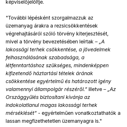
képviselőjelöltje.
"További lépésként szorgalmazzuk az
üzemanyag árakra a rezsicsökkentések
végrehajtásáról szóló törvény kiterjesztését,
mivel a törvény bevezetésében leírtak
– „
A
lakossági terhek csökkentése, a jövedelmek
felhasználásának szabadsága, a
létfenntartáshoz szükséges, mindenképpen
kifizetendő háztartási tételek árának
csökkentése egyértelmű és határozott igény
valamennyi állampolgár részéről.”
illetve –
„
Az
Országgyűlés biztosítani kívánja az
indokolatlanul magas lakossági terhek
mérséklését”
-
egyértelműen vonatkoztathatók a
lassan megfizethetetlen üzemanyagra is."