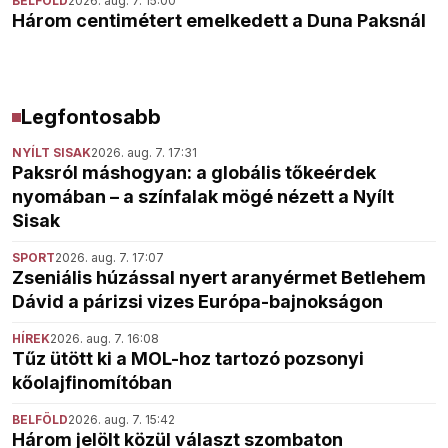
BELFÖLD
2026. aug. 7. 15:00
Három centimétert emelkedett a Duna Paksnál
Legfontosabb
NYÍLT SISAK
2026. aug. 7. 17:31
Paksról máshogyan: a globális tőkeérdek
nyomában – a színfalak mögé nézett a Nyílt
Sisak
SPORT
2026. aug. 7. 17:07
Zseniális húzással nyert aranyérmet Betlehem
Dávid a párizsi vizes Európa-bajnokságon
HÍREK
2026. aug. 7. 16:08
Tűz ütött ki a MOL-hoz tartozó pozsonyi
kőolajfinomítóban
BELFÖLD
2026. aug. 7. 15:42
Három jelölt közül választ szombaton