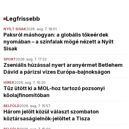
Legfrissebb
NYÍLT SISAK
2026. aug. 7. 18:01
Paksról máshogyan: a globális tőkeérdek
nyomában – a színfalak mögé nézett a Nyílt
Sisak
SPORT
2026. aug. 7. 17:22
Zseniális húzással nyert aranyérmet Betlehem
Dávid a párizsi vizes Európa-bajnokságon
HÍREK
2026. aug. 7. 16:20
Tűz ütött ki a MOL-hoz tartozó pozsonyi
kőolajfinomítóban
BELFÖLD
2026. aug. 7. 15:57
Három jelölt közül választ szombaton
köztársaságielnök-jelöltet a Tisza