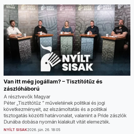
Van itt még jogállam? – Tisztítótűz és
zászlóháború
A résztvevők Magyar
Péter „Tisztítótűz ” műveletének politikai és jogi
következményeit, az elszámoltatás és a politikai
tisztogatás közötti határvonalat, valamint a Pride zászlók
Dunába dobása nyomán kialakult vitát elemezték.
NYÍLT SISAK
2026. jún. 26. 18:05