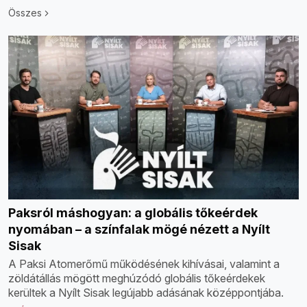
Összes
Paksról máshogyan: a globális tőkeérdek
nyomában – a színfalak mögé nézett a Nyílt
Sisak
A Paksi Atomerőmű működésének kihívásai, valamint a
zöldátállás mögött meghúzódó globális tőkeérdekek
kerültek a Nyílt Sisak legújabb adásának középpontjába.