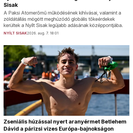
Sisak
A Paksi Atomerőmű működésének kihívásai, valamint a
zöldátállás mögött meghúzódó globális tőkeérdekek
kerültek a Nyílt Sisak legújabb adásának középpontjába.
NYÍLT SISAK
2026. aug. 7. 18:01
Zseniális húzással nyert aranyérmet Betlehem
Dávid a párizsi vizes Európa-bajnokságon