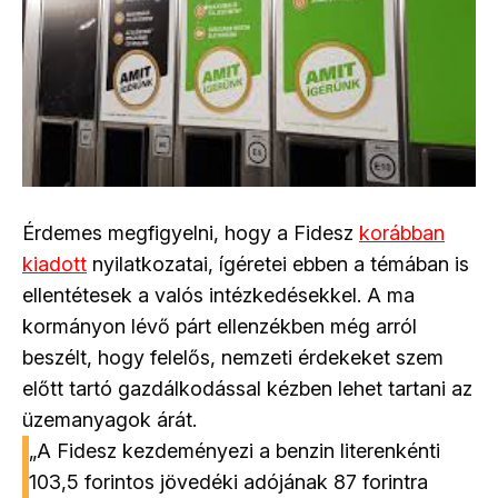
Érdemes megfigyelni, hogy a Fidesz
korábban
kiadott
nyilatkozatai, ígéretei ebben a témában is
ellentétesek a valós intézkedésekkel. A ma
kormányon lévő párt ellenzékben még arról
beszélt, hogy felelős, nemzeti érdekeket szem
előtt tartó gazdálkodással kézben lehet tartani az
üzemanyagok árát.
„A Fidesz kezdeményezi a benzin literenkénti
103,5 forintos jövedéki adójának 87 forintra