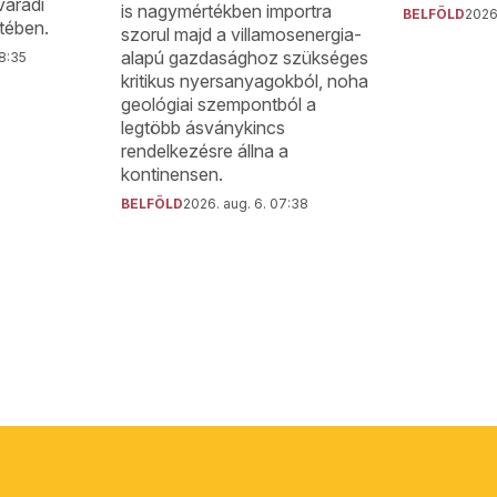
váradi
is nagymértékben importra
BELFÖLD
2026.
tében.
szorul majd a villamosenergia-
alapú gazdasághoz szükséges
08:35
kritikus nyersanyagokból, noha
geológiai szempontból a
legtöbb ásványkincs
rendelkezésre állna a
kontinensen.
BELFÖLD
2026. aug. 6. 07:38