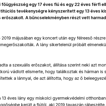
őügyészség egy 17 éves fiú és egy 22 éves férfi ell
ostitúciós tevékenységre kényszerített egy 13 éves kisl
is erőszakolt. A bűncselekményben részt vett harmadi
2019 májusában egy koncert után egy félreeső részre v
 megerőszakolták. A lány sikertelenül próbált elmenekül
adta a szexuális erőszakot, állítása szerint neki azt mo
tkorú vádlott elismerte, hogy találkoztak és hárman is 
ítettek a lánnyal, de azt állította, hogy az ő beleegyez
 a 13 éves lány egy miskolci gyermekvédelmi otthonban 
üggőségbe került a fiútól, aki 2019 tavaszán rábeszélte