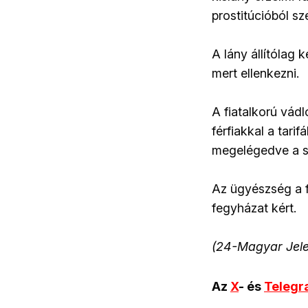
prostitúcióból s
A lány állítólag
mert ellenkezni.
A fiatalkorú vád
férfiakkal a tari
megelégedve a szo
Az ügyészség a fi
fegyházat kért.
(24-Magyar Jele
Az
X
- és
Teleg