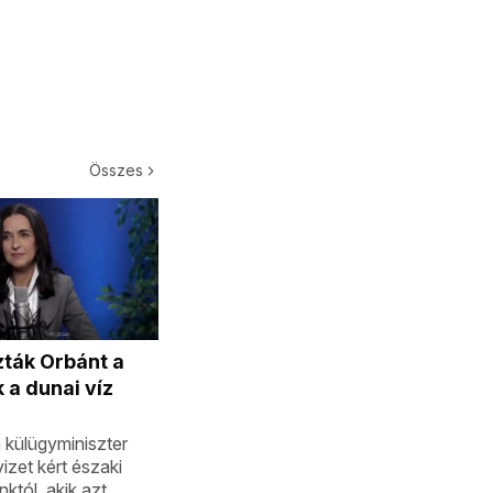
Összes
ták Orbánt a
 a dunai víz
 külügyminiszter
izet kért északi
tól, akik azt