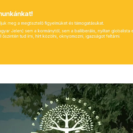
unkánkat!
ljuk meg a megtisztelő figyelmüket és támogatásukat.
yar Jelen) sem a kormánytól, sem a balliberális, nyíltan globalista 
 őszintén tud írni, hírt közölni, oknyomozni, igazságot feltárni.