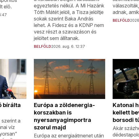
egyeztetés nélkül. A Mi Hazánk
válaszolták
t elő.
Tóth Mátét jelöli, a Tisza jelöltje
adnak, amik
4:47
sokak szerint Baka András
BELFÖLD
2026.
lehet. A Fidesz és a KDNP nem
vesz részt a szavazáson és
jelöltet sem állítanak.
BELFÖLD
2026. aug. 6. 12:37
 bírálta
Katonai h
Európa a zöldenergia-
kellett b
korszakban is
borsodi t
nyersanyagimportra
szerint a
nai víz
szorul majd
Akár százhe
gyorsan”
dédestapolc
Európa az energiaátmenet után