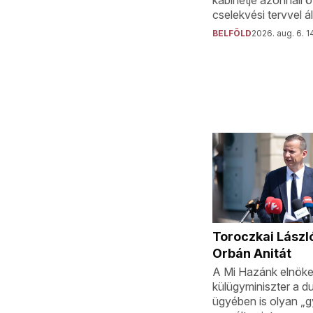
cselekvési tervvel áll
BELFÖLD
2026. aug. 6. 1
Toroczkai László
Orbán Anitát
A Mi Hazánk elnöke 
külügyminiszter a du
ügyében is olyan „