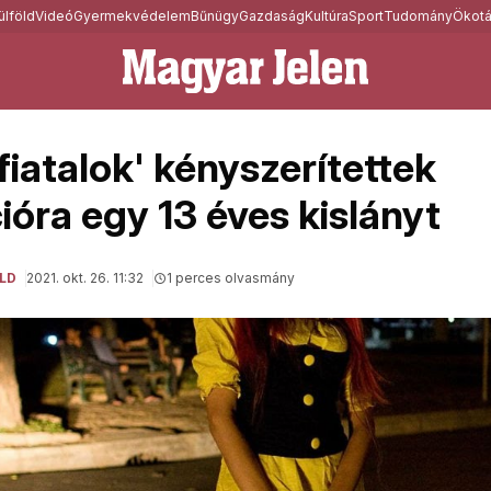
ülföld
Videó
Gyermekvédelem
Bűnügy
Gazdaság
Kultúra
Sport
Tudomány
Ökotá
fiatalok' kényszerítettek
ióra egy 13 éves kislányt
LD
2021. okt. 26. 11:32
1 perces olvasmány