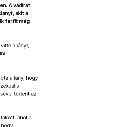
en. A vádirat
ányt, akit a
k férfit még
itte a lányt,
ni.
ndta a lány, hogy
szexuális
ésével történt az
lakott, ahol a
, hogy