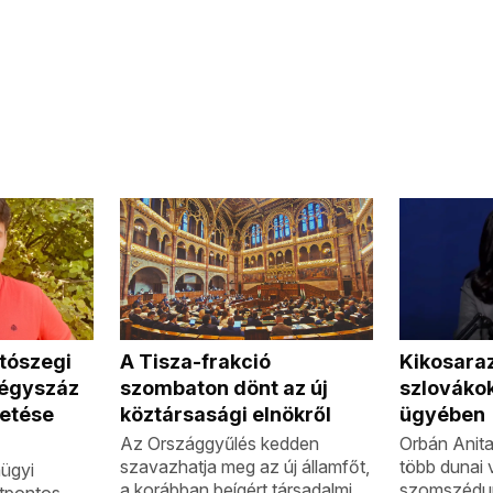
 tószegi
A Tisza-frakció
Kikosaraz
négyszáz
szombaton dönt az új
szlovákok
etése
köztársasági elnökről
ügyében
Az Országgyűlés kedden
Orbán Anita
szavazhatja meg az új államfőt,
több dunai v
ügyi
a korábban beígért társadalmi
szomszédunk
ötpontos