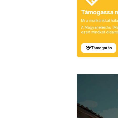
Támogassa m
Mi a munkánkkal hálá
A Magyarjelen.hu (Mag
ezért mindkét oldalról
Támogatás