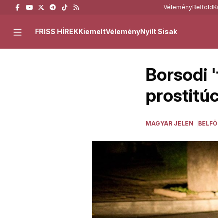
Vélemény
Belföld
K
FRISS HÍREK
Kiemelt
Vélemény
Nyílt Sisak
Borsodi '
prostitúc
MAGYAR JELEN
BELFÖ