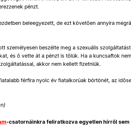
zerezzenek pénzt.
 kezdetben beleegyezett, de ezt követően annyira meg
lott személyesen beszélte meg a szexuális szolgáltatás
fákat, és ő vette át a pénzt is tőlük. Ha a kuncsaftok ne
lgáltatással, akkor nem kellett fizetniük.
atalabb férfira nyolc év fiatalkorúak börtönét, az idős
n)
ram
-csatornáinkra feliratkozva egyetlen hírről sem