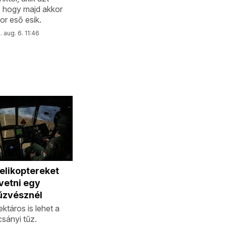
, hogy majd akkor
or eső esik.
 aug. 6. 11:46
elikoptereket
evetni egy
űzvésznél
ktáros is lehet a
sányi tűz.