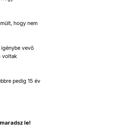
rámült, hogy nem
t igénybe vevő
m voltak
ebbre pedig 15 év
 maradsz le!