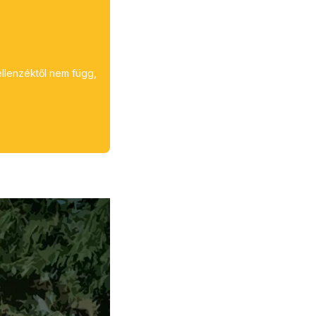
ellenzéktől nem függ,