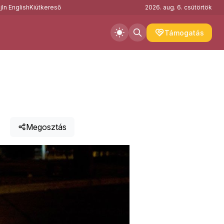
j
In English
Kiútkereső
2026. aug. 6. csütörtök
Támogatás
Megosztás