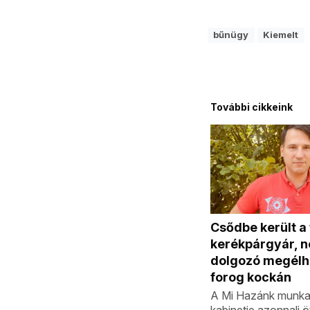
bűnügy
Kiemelt
További cikkeink
Csődbe került a
kerékpárgyár, 
dolgozó megélh
forog kockán
A Mi Hazánk munka
kabinetje azonnali 