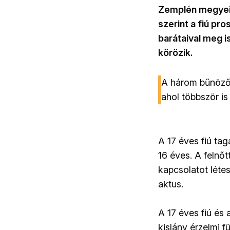
Zemplén megyei f
szerint a fiú pr
barátaival meg 
körözik.
A három bűnöző 
ahol többször is
A 17 éves fiú tag
16 éves. A felnőt
kapcsolatot létes
aktus.
A 17 éves fiú és
kislány érzelmi f