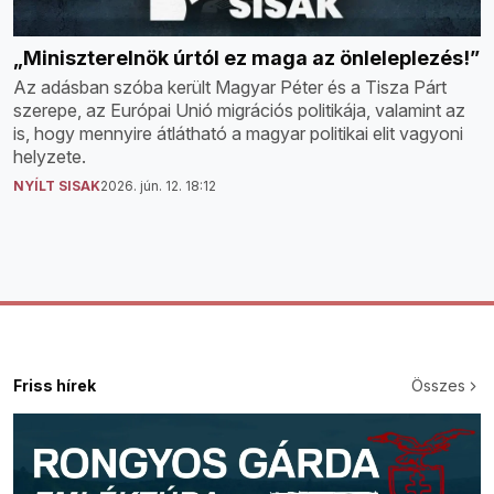
„Miniszterelnök úrtól ez maga az önleleplezés!”
Az adásban szóba került Magyar Péter és a Tisza Párt
szerepe, az Európai Unió migrációs politikája, valamint az
is, hogy mennyire átlátható a magyar politikai elit vagyoni
helyzete.
NYÍLT SISAK
2026. jún. 12. 18:12
Friss hírek
Összes