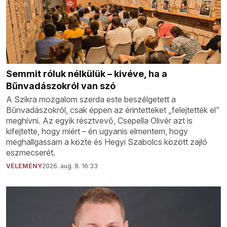
Semmit róluk nélkülük – kivéve, ha a
Bűnvadászokról van szó
A Szikra mozgalom szerda este beszélgetett a
Bűnvadászokról, csak éppen az érintetteket „felejtették el”
meghívni. Az egyik résztvevő, Csepella Olivér azt is
kifejtette, hogy miért – én ugyanis elmentem, hogy
meghallgassam a közte és Hegyi Szabolcs között zajló
eszmecserét.
VÉLEMÉNY
2026. aug. 8. 16:33