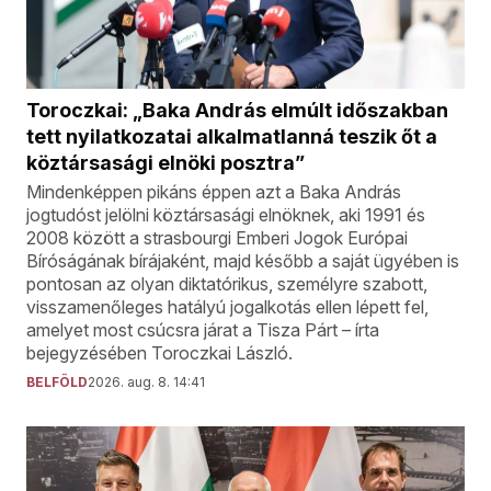
Toroczkai: „Baka András elmúlt időszakban
tett nyilatkozatai alkalmatlanná teszik őt a
köztársasági elnöki posztra”
Mindenképpen pikáns éppen azt a Baka András
jogtudóst jelölni köztársasági elnöknek, aki 1991 és
2008 között a strasbourgi Emberi Jogok Európai
Bíróságának bírájaként, majd később a saját ügyében is
pontosan az olyan diktatórikus, személyre szabott,
visszamenőleges hatályú jogalkotás ellen lépett fel,
amelyet most csúcsra járat a Tisza Párt – írta
bejegyzésében Toroczkai László.
BELFÖLD
2026. aug. 8. 14:41