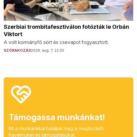
Szerbiai trombitafesztiválon fotózták le Orbán
Viktort
A volt kormányfő sört és csevapot fogyasztott.
SZÓRAKOZÁS
2026. aug. 7. 22:20
Támogassa munkánkat!
Mi a munkánkkal háláljuk meg a megtisztelő
figyelmüket és támogatásukat.