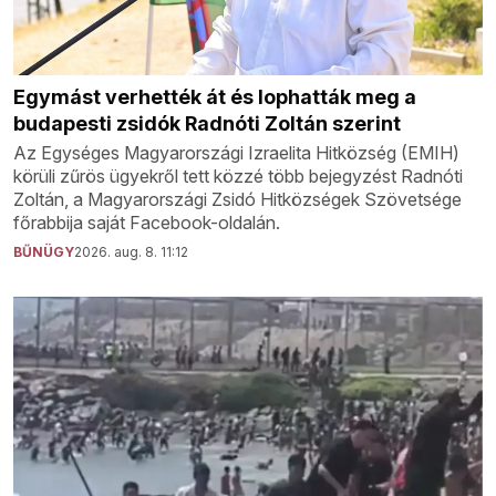
Egymást verhették át és lophatták meg a
budapesti zsidók Radnóti Zoltán szerint
Az Egységes Magyarországi Izraelita Hitközség (EMIH)
körüli zűrös ügyekről tett közzé több bejegyzést Radnóti
Zoltán, a Magyarországi Zsidó Hitközségek Szövetsége
főrabbija saját Facebook-oldalán.
BŰNÜGY
2026. aug. 8. 11:12