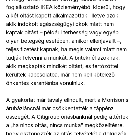
foglalkoztató IKEA közleményéből kiderül, hogy
a két oltást kapott alkalmazottak, illetve azok,
akik indokolt egészségügyi okok miatt nem
kaptak oltást – például terhesség vagy egyéb
olyan betegség esetében, amikor ellenjavallt –,
teljes fizetést kapnak, ha mégis valami miatt nem
tudják felvenni a munkát. A briteknél azoknak,
akik megkapták mindkét oltást, és fertőzöttel
kerültek kapcsolatba, már nem kell kötelező
önkéntes karanténba vonulniuk.
A gyakorlat már tavaly elindult, mert a Morrison's
áruházláncnál már csökkentették a táppénz
összegét. A Citigroup óriásbanknál pedig áttértek
a „ha nincs oltás, nincs munka” megközelítésre,
hogy ösztönözzék az oltás felvételét a dolgozók