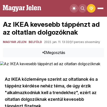
Az IKEA kevesebb táppénzt ad
az oltatlan dolgozóknak
MAGYAR JELEN
BELFÖLD
2022. jan. 11. 13:32
1 perces olvasmány
Megosztás
Az IKEA közleménye szerint az oltatlanok és a
táppénz kérdése nehéz téma, de úgy érzik
"alkalmazkodniuk kell a trendekhez", ezért az
oltatlan dolgozóknak ezentúl kevesebb
táppénzt fizetnek.