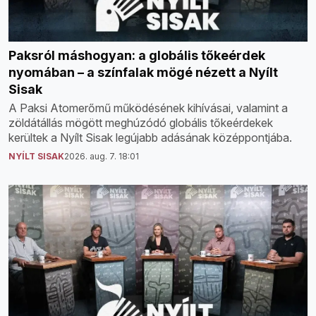
Paksról máshogyan: a globális tőkeérdek
nyomában – a színfalak mögé nézett a Nyílt
Sisak
A Paksi Atomerőmű működésének kihívásai, valamint a
zöldátállás mögött meghúzódó globális tőkeérdekek
kerültek a Nyílt Sisak legújabb adásának középpontjába.
NYÍLT SISAK
2026. aug. 7. 18:01