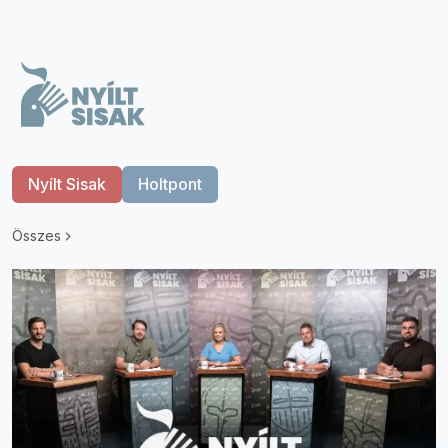
Nyílt Sisak
Holtpont
Összes