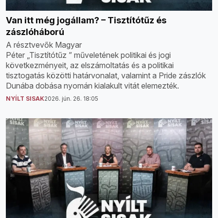
Van itt még jogállam? – Tisztítótűz és
zászlóháború
A résztvevők Magyar
Péter „Tisztítótűz ” műveletének politikai és jogi
következményeit, az elszámoltatás és a politikai
tisztogatás közötti határvonalat, valamint a Pride zászlók
Dunába dobása nyomán kialakult vitát elemezték.
NYÍLT SISAK
2026. jún. 26. 18:05