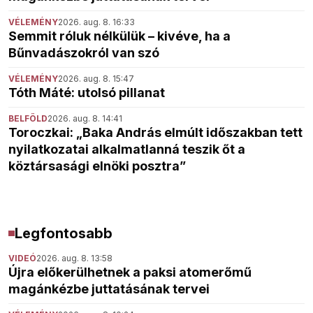
VÉLEMÉNY
2026. aug. 8. 16:33
Semmit róluk nélkülük – kivéve, ha a
Bűnvadászokról van szó
VÉLEMÉNY
2026. aug. 8. 15:47
Tóth Máté: utolsó pillanat
BELFÖLD
2026. aug. 8. 14:41
Toroczkai: „Baka András elmúlt időszakban tett
nyilatkozatai alkalmatlanná teszik őt a
köztársasági elnöki posztra”
Legfontosabb
VIDEÓ
2026. aug. 8. 13:58
Újra előkerülhetnek a paksi atomerőmű
magánkézbe juttatásának tervei