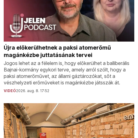
Újra előkerülhetnek a paksi atomerőmű
magánkézbe juttatásának tervei
Jogos lehet az a félelem is, hogy előkerülhet a balliberális
Bajnai-kormány egykori terve, amely arról szólt, hogy a
paksi atomerőművet, az állami gáztározókat, sőt a
vészhelyzeti erőműveket is magánkézbe játsszák át.
VIDEÓ
2026. aug. 8. 17:52