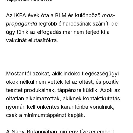
Az IKEA évek óta a BLM és különböző
más-
propaganda
legfőbb élharcosának számít, de
úgy tűnik az elfogadás már nem terjed ki a
vakcinát elutasítókra.
Mostantól azokat, akik indokolt egészségügyi
okok nélkül nem vették fel az oltást, és pozitív
tesztet produkálnak, táppénzre küldik. Azok az
oltatlan alkalmazottak, akiknek kontaktkutatás
nyomán kell önkéntes karanténba vonulniuk,
csak a minimumtáppénzt kapják.
A Nagy-Britanniában mintegy tízezer embert