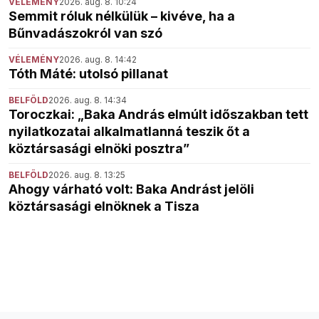
VÉLEMÉNY
2026. aug. 8. 10:24
Semmit róluk nélkülük – kivéve, ha a
Bűnvadászokról van szó
VÉLEMÉNY
2026. aug. 8. 14:42
Tóth Máté: utolsó pillanat
BELFÖLD
2026. aug. 8. 14:34
Toroczkai: „Baka András elmúlt időszakban tett
nyilatkozatai alkalmatlanná teszik őt a
köztársasági elnöki posztra”
BELFÖLD
2026. aug. 8. 13:25
Ahogy várható volt: Baka Andrást jelöli
köztársasági elnöknek a Tisza