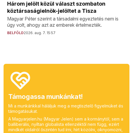
Három jelölt közül választ szombaton
köztársaságielnök-jelöltet a Tisza
Magyar Péter szerint a társadalmi egyeztetés nem is
úgy volt, ahogy azt az emberek értelmezték.
BELFÖLD
2026. aug. 7. 15:57
Támogassa munkánkat!
Mi a munkánkkal háláljuk meg a megtisztelő figyelmüket és
támogatásukat.
A Magyarjelen.hu (Magyar Jelen) sem a kormánytól, sem a
balliberális, nyíltan globalista ellenzéktől nem függ, ezért
mindkét oldalról őszintén tud írni, hírt közölni, oknyomozni,