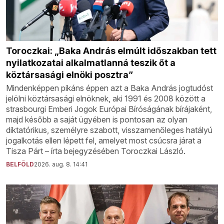
Toroczkai: „Baka András elmúlt időszakban tett
nyilatkozatai alkalmatlanná teszik őt a
köztársasági elnöki posztra”
Mindenképpen pikáns éppen azt a Baka András jogtudóst
jelölni köztársasági elnöknek, aki 1991 és 2008 között a
strasbourgi Emberi Jogok Európai Bíróságának bírájaként,
majd később a saját ügyében is pontosan az olyan
diktatórikus, személyre szabott, visszamenőleges hatályú
jogalkotás ellen lépett fel, amelyet most csúcsra járat a
Tisza Párt – írta bejegyzésében Toroczkai László.
BELFÖLD
2026. aug. 8. 14:41