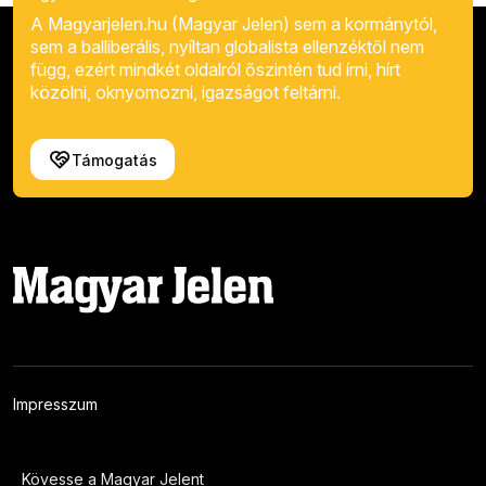
A Magyarjelen.hu (Magyar Jelen) sem a kormánytól,
sem a balliberális, nyíltan globalista ellenzéktől nem
függ, ezért mindkét oldalról őszintén tud írni, hírt
közölni, oknyomozni, igazságot feltárni.
Támogatás
Impresszum
Kövesse a Magyar Jelent