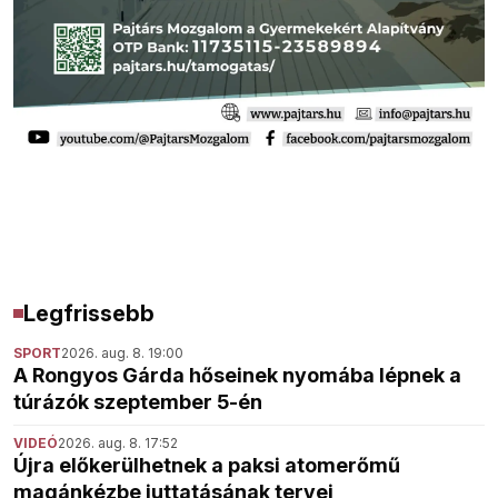
Legfrissebb
SPORT
2026. aug. 8. 19:00
A Rongyos Gárda hőseinek nyomába lépnek a
túrázók szeptember 5-én
VIDEÓ
2026. aug. 8. 17:52
Újra előkerülhetnek a paksi atomerőmű
magánkézbe juttatásának tervei