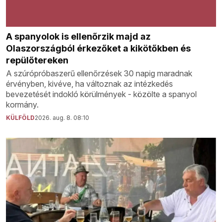
A spanyolok is ellenőrzik majd az
Olaszországból érkezőket a kikötőkben és
repülőtereken
A szúrópróbaszerű ellenőrzések 30 napig maradnak
érvényben, kivéve, ha változnak az intézkedés
bevezetését indokló körülmények - közölte a spanyol
kormány.
KÜLFÖLD
2026. aug. 8. 08:10