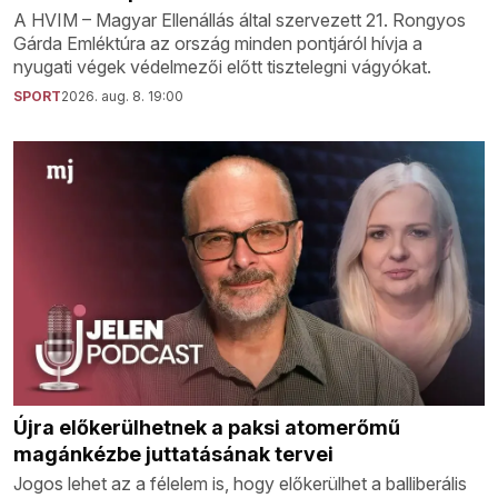
A HVIM – Magyar Ellenállás által szervezett 21. Rongyos
Gárda Emléktúra az ország minden pontjáról hívja a
nyugati végek védelmezői előtt tisztelegni vágyókat.
SPORT
2026. aug. 8. 19:00
Újra előkerülhetnek a paksi atomerőmű
magánkézbe juttatásának tervei
Jogos lehet az a félelem is, hogy előkerülhet a balliberális