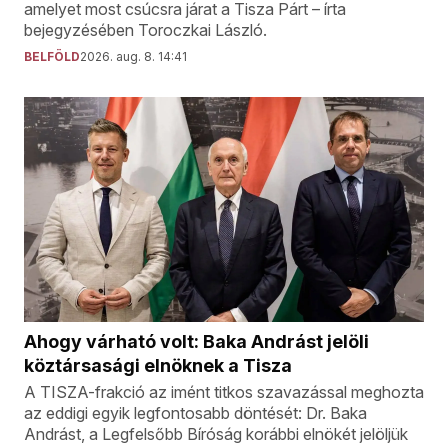
amelyet most csúcsra járat a Tisza Párt – írta
bejegyzésében Toroczkai László.
BELFÖLD
2026. aug. 8. 14:41
Ahogy várható volt: Baka Andrást jelöli
köztársasági elnöknek a Tisza
A TISZA-frakció az imént titkos szavazással meghozta
az eddigi egyik legfontosabb döntését: Dr. Baka
Andrást, a Legfelsőbb Bíróság korábbi elnökét jelöljük