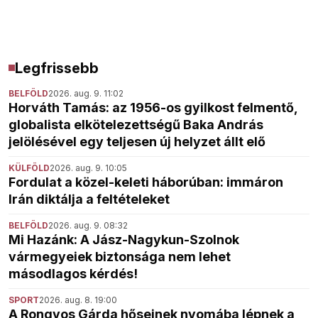
Legfrissebb
BELFÖLD
2026. aug. 9. 11:02
Horváth Tamás: az 1956-os gyilkost felmentő,
globalista elkötelezettségű Baka András
jelölésével egy teljesen új helyzet állt elő
KÜLFÖLD
2026. aug. 9. 10:05
Fordulat a közel-keleti háborúban: immáron
Irán diktálja a feltételeket
BELFÖLD
2026. aug. 9. 08:32
Mi Hazánk: A Jász-Nagykun-Szolnok
vármegyeiek biztonsága nem lehet
másodlagos kérdés!
SPORT
2026. aug. 8. 19:00
A Rongyos Gárda hőseinek nyomába lépnek a