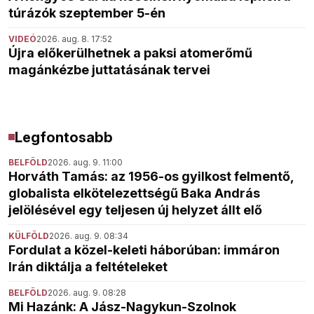
túrázók szeptember 5-én
VIDEÓ
2026. aug. 8. 17:52
Újra előkerülhetnek a paksi atomerőmű
magánkézbe juttatásának tervei
Legfontosabb
BELFÖLD
2026. aug. 9. 11:00
Horváth Tamás: az 1956-os gyilkost felmentő,
globalista elkötelezettségű Baka András
jelölésével egy teljesen új helyzet állt elő
KÜLFÖLD
2026. aug. 9. 08:34
Fordulat a közel-keleti háborúban: immáron
Irán diktálja a feltételeket
BELFÖLD
2026. aug. 9. 08:28
Mi Hazánk: A Jász-Nagykun-Szolnok