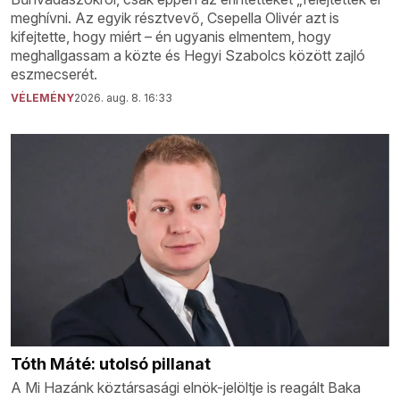
meghívni. Az egyik résztvevő, Csepella Olivér azt is
kifejtette, hogy miért – én ugyanis elmentem, hogy
meghallgassam a közte és Hegyi Szabolcs között zajló
eszmecserét.
VÉLEMÉNY
2026. aug. 8. 16:33
Tóth Máté: utolsó pillanat
A Mi Hazánk köztársasági elnök-jelöltje is reagált Baka