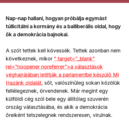
Nap-nap hallani, hogyan próbálja egymást
túllicitálni a kormány és a balliberális oldal, hogy
ők a demokrácia bajnokai.
A szót tettek kell kövessék. Tettek azonban nem
következnek, mikor
" target="_blank"
rel="noopener noreferrer">a választások
véghajrájában letiltják a parlamentbe készülő Mi
Hazánk oldalát
, sőt, valószínűleg sokan közölük
fellélegeznek, örvendenek. Már megint egy
külföldi cég szól bele egy állítólag szuverén
ország választásába, és akik a demokrácia
őreiként tetszelegnek rendszeresen, virulnak.