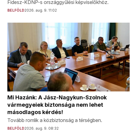
Fidesz-KDNP-s országgyűlési képviselőkhöz.
BELFÖLD
2026. aug. 9. 11:02
Mi Hazánk: A Jász-Nagykun-Szolnok
vármegyeiek biztonsága nem lehet
másodlagos kérdés!
Tovább romlik a közbiztonság a térségben.
BELFÖLD
2026. aug. 9. 08:32