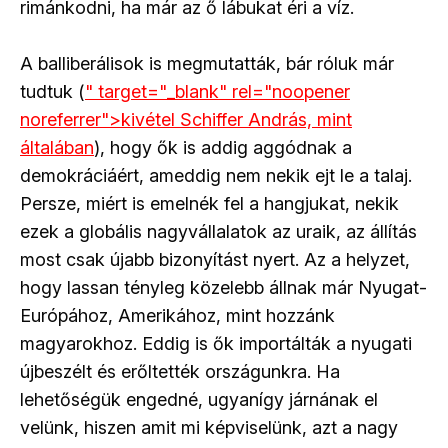
rimánkodni, ha már az ő lábukat éri a víz.
A balliberálisok is megmutatták, bár róluk már
tudtuk (
" target="_blank" rel="noopener
noreferrer">kivétel Schiffer András, mint
általában
), hogy ők is addig aggódnak a
demokráciáért, ameddig nem nekik ejt le a talaj.
Persze, miért is emelnék fel a hangjukat, nekik
ezek a globális nagyvállalatok az uraik, az állítás
most csak újabb bizonyítást nyert. Az a helyzet,
hogy lassan tényleg közelebb állnak már Nyugat-
Európához, Amerikához, mint hozzánk
magyarokhoz. Eddig is ők importálták a nyugati
újbeszélt és erőltették országunkra. Ha
lehetőségük engedné, ugyanígy járnának el
velünk, hiszen amit mi képviselünk, azt a nagy