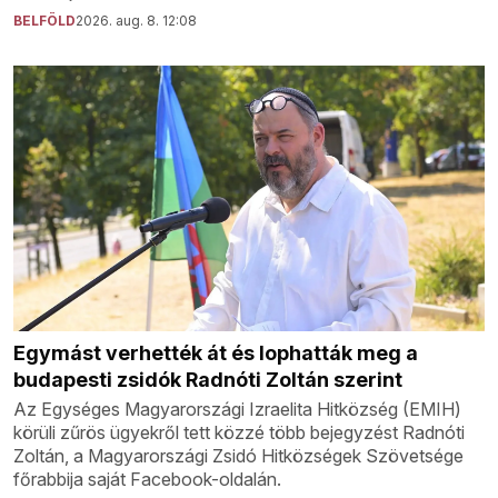
BELFÖLD
2026. aug. 8. 12:08
Egymást verhették át és lophatták meg a
budapesti zsidók Radnóti Zoltán szerint
Az Egységes Magyarországi Izraelita Hitközség (EMIH)
körüli zűrös ügyekről tett közzé több bejegyzést Radnóti
Zoltán, a Magyarországi Zsidó Hitközségek Szövetsége
főrabbija saját Facebook-oldalán.