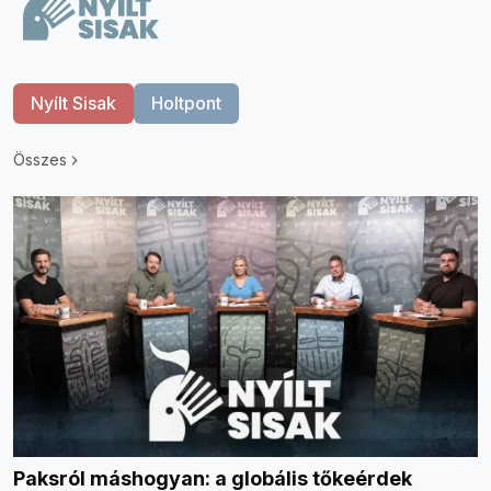
Nyílt Sisak
Holtpont
Összes
Paksról máshogyan: a globális tőkeérdek