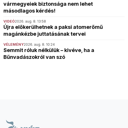
vármegyeiek biztonsága nem lehet
másodlagos kérdés!
VIDEÓ
2026. aug. 8. 13:58
Újra előkerülhetnek a paksi atomerőmű
magánkézbe juttatásának tervei
VÉLEMÉNY
2026. aug. 8. 10:24
Semmit róluk nélkülük – kivéve, ha a
Bűnvadászokról van szó