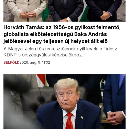
Horváth Tamás: az 1956-os gyilkost felmentő,
globalista elkötelezettségű Baka András
jelölésével egy teljesen új helyzet állt elő
A Magyar Jelen főszerkesztőjének nyílt levele a Fidesz-
KDNP-s országgyűlési képviselőkhöz.
BELFÖLD
2026. aug. 9. 11:02