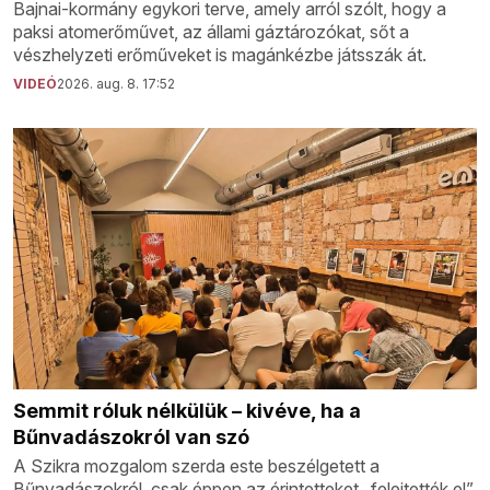
Bajnai-kormány egykori terve, amely arról szólt, hogy a
paksi atomerőművet, az állami gáztározókat, sőt a
vészhelyzeti erőműveket is magánkézbe játsszák át.
VIDEÓ
2026. aug. 8. 17:52
Semmit róluk nélkülük – kivéve, ha a
Bűnvadászokról van szó
A Szikra mozgalom szerda este beszélgetett a
Bűnvadászokról, csak éppen az érintetteket „felejtették el”