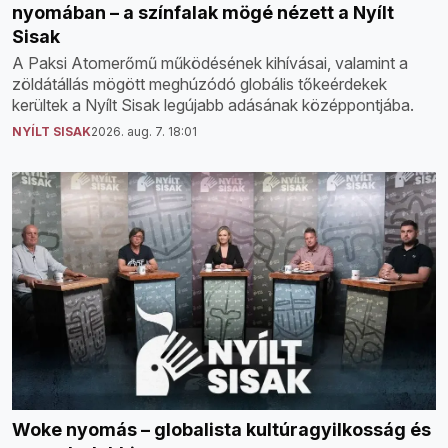
nyomában – a színfalak mögé nézett a Nyílt
Sisak
A Paksi Atomerőmű működésének kihívásai, valamint a
zöldátállás mögött meghúzódó globális tőkeérdekek
kerültek a Nyílt Sisak legújabb adásának középpontjába.
NYÍLT SISAK
2026. aug. 7. 18:01
Woke nyomás – globalista kultúragyilkosság és