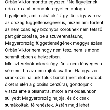
Orbán Viktor mondta egyszer: "Ne figyeljenek
oda arra amit mondok, egyetlen dologra
figyeljenek, amit csinálok." Úgy tűnik így van ez
az ország függetlenségével is, hiszen ami történt,
az nem csak egy bizonyos köröknek nem tetsző
párt gáncsolása, de a szuverenitásunk,
Magyarország függetlenségének meggyalázása.
Orbán Viktor nem hogy nem tesz, nem is mond
semmit ebben a helyzetben.
Miniszterelnökünknek úgy tűnik nem lényeges a
sérelem, ha az nem rajtuk csattan. Ha egyszer
siránkozni hallunk tőlük bárkit (mert előbb-utóbb
őket is eléri a globális cenzúra), gondoljunk
vissza erre a pillanatra, mikor a mi oldalunkon
süllyedt Magyarország hajója, és ők csak
sumákoltak, félrenéztek. Aztán majd lehet