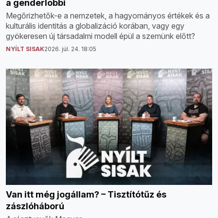
a genderlobbi
Megőrizhetők-e a nemzetek, a hagyományos értékek és a
kulturális identitás a globalizáció korában, vagy egy
gyökeresen új társadalmi modell épül a szemünk előtt?
NYÍLT SISAK
2026. júl. 24. 18:05
Van itt még jogállam? – Tisztítótűz és
zászlóháború