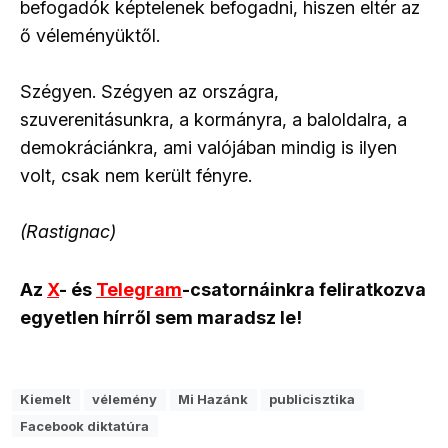
befogadók képtelenek befogadni, hiszen eltér az
ő véleményüktől.
Szégyen. Szégyen az országra,
szuverenitásunkra, a kormányra, a baloldalra, a
demokráciánkra, ami valójában mindig is ilyen
volt, csak nem került fényre.
(Rastignac)
Az
X
- és
Telegram
-csatornáinkra feliratkozva
egyetlen hírről sem maradsz le!
Kiemelt
vélemény
Mi Hazánk
publicisztika
Facebook diktatúra