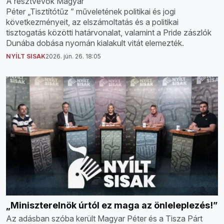
A résztvevők Magyar
Péter „Tisztítótűz ” műveletének politikai és jogi
következményeit, az elszámoltatás és a politikai
tisztogatás közötti határvonalat, valamint a Pride zászlók
Dunába dobása nyomán kialakult vitát elemezték.
NYÍLT SISAK
2026. jún. 26. 18:05
„Miniszterelnök úrtól ez maga az önleleplezés!”
Az adásban szóba került Magyar Péter és a Tisza Párt