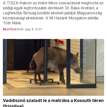
A TISZA-frakció az imént titkos szavazással meghozta az
eddigi egyik legfontosabb döntését: Dr. Baka Andrást, a
Legfelsőbb Bíróság korábbi elnökét jelöljük Magyarország
köztársasági elnökének. A Mi Hazánk Mozgalom jelöltje
Tóth Máté.
BELFÖLD
2026. aug. 8. 13:31
Vaddisznó szaladt le a metróba a Kossuth téren
(frissítve)