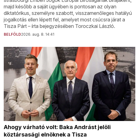
strasbourgi Emberi Jogok Európai Bíróságának bírájaként,
majd később a saját ügyében is pontosan az olyan
diktatórikus, személyre szabott, visszamenőleges hatályú
jogalkotás ellen lépett fel, amelyet most csúcsra járat a
Tisza Párt – írta bejegyzésében Toroczkai László.
BELFÖLD
2026. aug. 8. 14:41
Ahogy várható volt: Baka Andrást jelöli
köztársasági elnöknek a Tisza