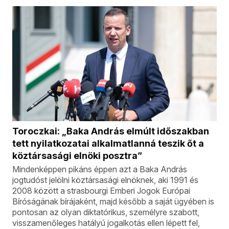
Toroczkai: „Baka András elmúlt időszakban
tett nyilatkozatai alkalmatlanná teszik őt a
köztársasági elnöki posztra”
Mindenképpen pikáns éppen azt a Baka András
jogtudóst jelölni köztársasági elnöknek, aki 1991 és
2008 között a strasbourgi Emberi Jogok Európai
Bíróságának bírájaként, majd később a saját ügyében is
pontosan az olyan diktatórikus, személyre szabott,
visszamenőleges hatályú jogalkotás ellen lépett fel,