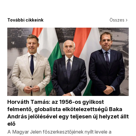
További cikkeink
Összes
Horváth Tamás: az 1956-os gyilkost
felmentő, globalista elkötelezettségű Baka
András jelölésével egy teljesen új helyzet állt
elő
A Magyar Jelen főszerkesztőjének nyílt levele a