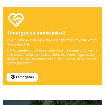
Támogassa munkánkat!
Mi a munkánkkal háláljuk meg a megtisztelő figyelmüket és
támogatásukat.
A Magyarjelen.hu (Magyar Jelen) sem a kormánytól, sem a
balliberális, nyíltan globalista ellenzéktől nem függ, ezért
mindkét oldalról őszintén tud írni, hírt közölni, oknyomozni,
igazságot feltárni.
Támogatás