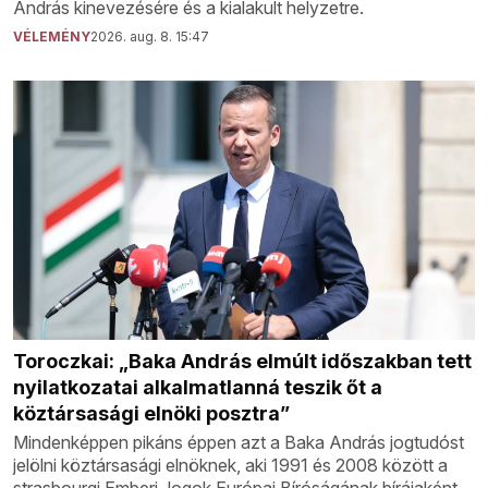
András kinevezésére és a kialakult helyzetre.
VÉLEMÉNY
2026. aug. 8. 15:47
Toroczkai: „Baka András elmúlt időszakban tett
nyilatkozatai alkalmatlanná teszik őt a
köztársasági elnöki posztra”
Mindenképpen pikáns éppen azt a Baka András jogtudóst
jelölni köztársasági elnöknek, aki 1991 és 2008 között a