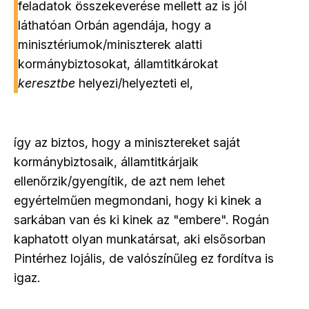
feladatok összekeverése mellett az is jól
láthatóan Orbán agendája, hogy a
minisztériumok/miniszterek alatti
kormánybiztosokat, államtitkárokat
keresztbe
helyezi/helyezteti el,
így az biztos, hogy a minisztereket saját
kormánybiztosaik, államtitkárjaik
ellenőrzik/gyengítik, de azt nem lehet
egyértelműen megmondani, hogy ki kinek a
sarkában van és ki kinek az "embere". Rogán
kaphatott olyan munkatársat, aki elsősorban
Pintérhez lojális, de valószínűleg ez fordítva is
igaz.