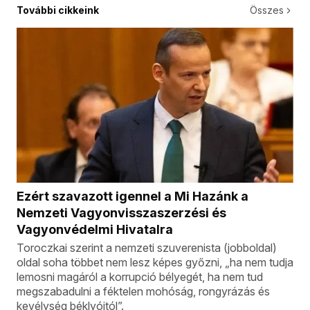
További cikkeink
Összes
Ezért szavazott igennel a Mi Hazánk a
Nemzeti Vagyonvisszaszerzési és
Vagyonvédelmi Hivatalra
Toroczkai szerint a nemzeti szuverenista (jobboldal)
oldal soha többet nem lesz képes győzni, „ha nem tudja
lemosni magáról a korrupció bélyegét, ha nem tud
megszabadulni a féktelen mohóság, rongyrázás és
kevélység béklyóitól”.