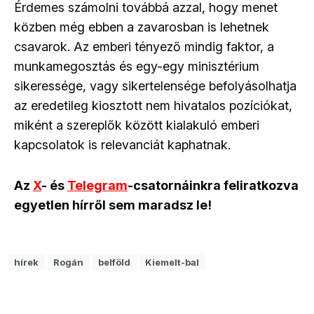
Érdemes számolni továbbá azzal, hogy menet
közben még ebben a zavarosban is lehetnek
csavarok. Az emberi tényező mindig faktor, a
munkamegosztás és egy-egy minisztérium
sikeressége, vagy sikertelensége befolyásolhatja
az eredetileg kiosztott nem hivatalos pozíciókat,
miként a szereplők között kialakuló emberi
kapcsolatok is relevanciát kaphatnak.
Az
X
- és
Telegram
-csatornáinkra feliratkozva
egyetlen hírről sem maradsz le!
hírek
Rogán
belföld
Kiemelt-bal