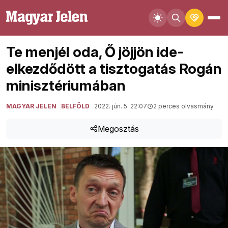
Te menjél oda, Ő jöjjön ide-
elkezdődött a tisztogatás Rogán
minisztériumában
MAGYAR JELEN
BELFÖLD
2022. jún. 5. 22:07
2 perces olvasmány
Megosztás