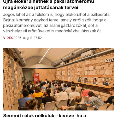
Újra előkerülhetnek a paksi atomerőmű
magánkézbe juttatásának tervei
Jogos lehet az a félelem is, hogy előkerülhet a balliberális
Bajnai-kormány egykori terve, amely arról szólt, hogy a
paksi atomerőművet, az állami gáztározókat, sőt a
vészhelyzeti erőműveket is magánkézbe játsszák át.
VIDEÓ
2026. aug. 8. 17:52
Semmit róluk nélkülük – kivéve, ha a