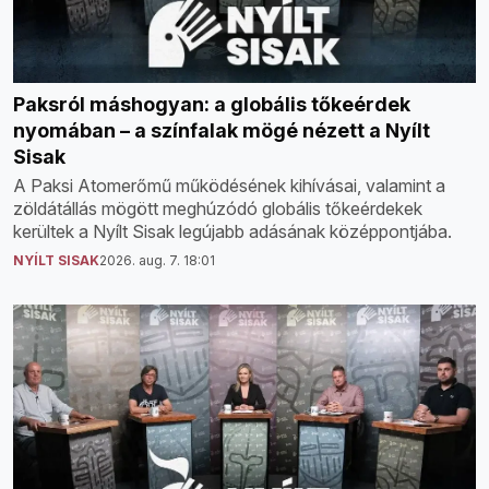
Paksról máshogyan: a globális tőkeérdek
nyomában – a színfalak mögé nézett a Nyílt
Sisak
A Paksi Atomerőmű működésének kihívásai, valamint a
zöldátállás mögött meghúzódó globális tőkeérdekek
kerültek a Nyílt Sisak legújabb adásának középpontjába.
NYÍLT SISAK
2026. aug. 7. 18:01