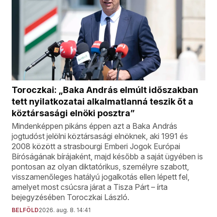
Toroczkai: „Baka András elmúlt időszakban
tett nyilatkozatai alkalmatlanná teszik őt a
köztársasági elnöki posztra”
Mindenképpen pikáns éppen azt a Baka András
jogtudóst jelölni köztársasági elnöknek, aki 1991 és
2008 között a strasbourgi Emberi Jogok Európai
Bíróságának bírájaként, majd később a saját ügyében is
pontosan az olyan diktatórikus, személyre szabott,
visszamenőleges hatályú jogalkotás ellen lépett fel,
amelyet most csúcsra járat a Tisza Párt – írta
bejegyzésében Toroczkai László.
BELFÖLD
2026. aug. 8. 14:41