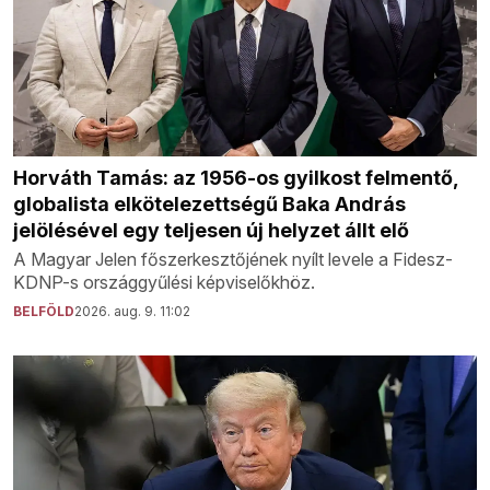
Horváth Tamás: az 1956-os gyilkost felmentő,
globalista elkötelezettségű Baka András
jelölésével egy teljesen új helyzet állt elő
A Magyar Jelen főszerkesztőjének nyílt levele a Fidesz-
KDNP-s országgyűlési képviselőkhöz.
BELFÖLD
2026. aug. 9. 11:02