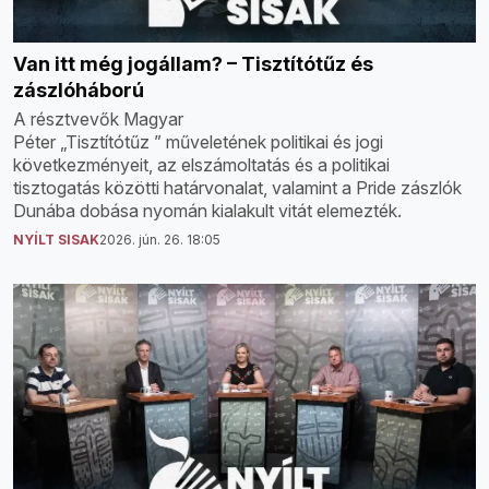
Van itt még jogállam? – Tisztítótűz és
zászlóháború
A résztvevők Magyar
Péter „Tisztítótűz ” műveletének politikai és jogi
következményeit, az elszámoltatás és a politikai
tisztogatás közötti határvonalat, valamint a Pride zászlók
Dunába dobása nyomán kialakult vitát elemezték.
NYÍLT SISAK
2026. jún. 26. 18:05