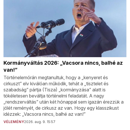
Kormányváltás 2026: „Vacsora nincs, balhé az
van!”
Történelemórán megtanultuk, hogy a „kenyeret és
cirkuszt” elv kiválóan működik, tehát a „tisztelet és
szabadság” pártja (Tisza) „kormányzása” alatt is
tökéletesen beváltja történelmi feladatát. A nagy
„rendszerváltás” után két hónappal sem igazán érezzük a
jólét reményét, de cirkusz az van. Hogy egy klasszikust
idézzek: „Vacsora nincs, balhé az van!”
VÉLEMÉNY
2026. aug. 9. 15:57