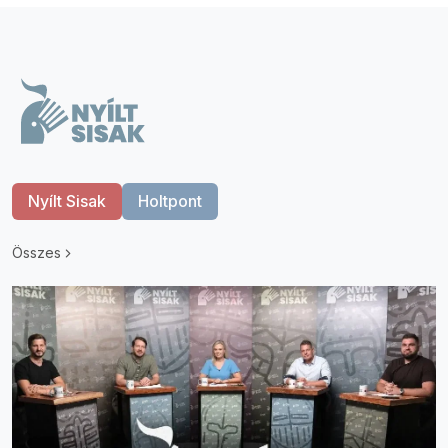
Nyílt Sisak
Holtpont
Összes