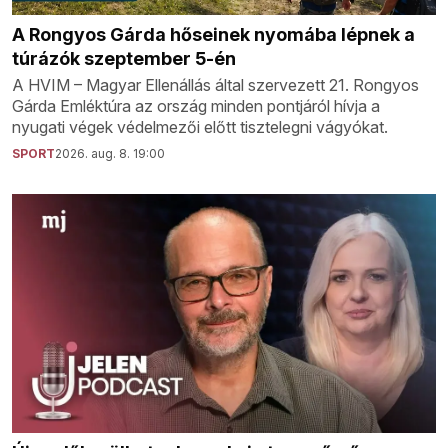
A Rongyos Gárda hőseinek nyomába lépnek a
túrázók szeptember 5-én
A HVIM – Magyar Ellenállás által szervezett 21. Rongyos
Gárda Emléktúra az ország minden pontjáról hívja a
nyugati végek védelmezői előtt tisztelegni vágyókat.
SPORT
2026. aug. 8. 19:00