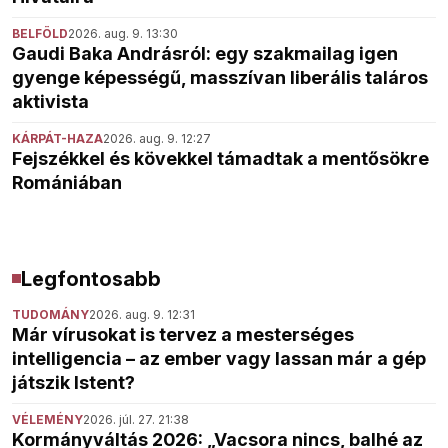
BELFÖLD
2026. aug. 9. 13:30
Gaudi Baka Andrásról: egy szakmailag igen
gyenge képességű, masszívan liberális taláros
aktivista
KÁRPÁT-HAZA
2026. aug. 9. 12:27
Fejszékkel és kövekkel támadtak a mentősökre
Romániában
Legfontosabb
TUDOMÁNY
2026. aug. 9. 12:31
Már vírusokat is tervez a mesterséges
intelligencia – az ember vagy lassan már a gép
játszik Istent?
VÉLEMÉNY
2026. júl. 27. 21:38
Kormányváltás 2026: „Vacsora nincs, balhé az