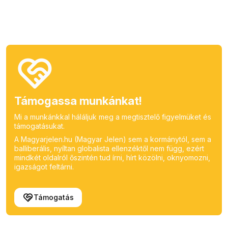
Támogassa munkánkat!
Mi a munkánkkal háláljuk meg a megtisztelő figyelmüket és
támogatásukat.
A Magyarjelen.hu (Magyar Jelen) sem a kormánytól, sem a
balliberális, nyíltan globalista ellenzéktől nem függ, ezért
mindkét oldalról őszintén tud írni, hírt közölni, oknyomozni,
igazságot feltárni.
Támogatás