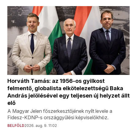
Horváth Tamás: az 1956-os gyilkost
felmentő, globalista elkötelezettségű Baka
András jelölésével egy teljesen új helyzet állt
elő
A Magyar Jelen főszerkesztőjének nyílt levele a
Fidesz-KDNP-s országgyűlési képviselőkhöz.
BELFÖLD
2026. aug. 9. 11:02