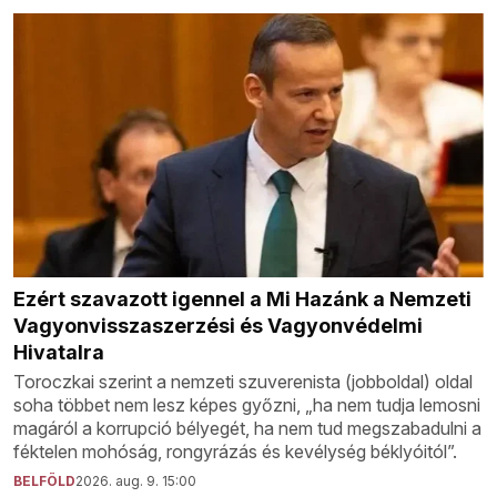
Ezért szavazott igennel a Mi Hazánk a Nemzeti
Vagyonvisszaszerzési és Vagyonvédelmi
Hivatalra
Toroczkai szerint a nemzeti szuverenista (jobboldal) oldal
soha többet nem lesz képes győzni, „ha nem tudja lemosni
magáról a korrupció bélyegét, ha nem tud megszabadulni a
féktelen mohóság, rongyrázás és kevélység béklyóitól”.
BELFÖLD
2026. aug. 9. 15:00