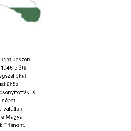
ntudat köszön
1945 előtti
egszállókat
 eskühöz
csonyították, s
r népet
a valótlan
y a Magyar
k Trianont.