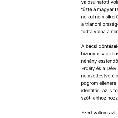
valósulhatott vo
tűzte a magyar f
nélkül nem sikerü
a trianoni orszá
tudta volna a nem
A bécsi döntések
bizonyosságot ny
néhány esztendő a
Erdély és a Délv
nemzettestvérein
pogrom ellenére 
identitás, az is
szót, ahhoz hozz
Ezért vallom azt