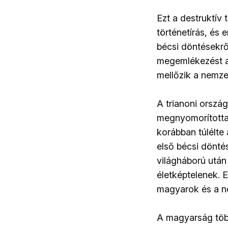
Ezt a destruktív 
történetírás, és 
bécsi döntésekrő
megemlékezést a
mellőzik a nemzet
A trianoni orszá
megnyomorította
korábban túlélte 
első bécsi döntés
világháború után
életképtelenek. 
magyarok és a né
A magyarság több