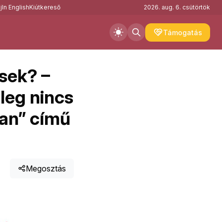
j
In English
Kiútkereső
2026. aug. 6. csütörtök
Támogatás
ések? –
leg nincs
an” című
Megosztás