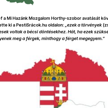
óf a Mi Hazánk Mozgalom Horthy-szobor avatását köv
tte ki a PestiSrácok.hu oldalon:
„ezek a törvények
(z
sek voltak a bécsi döntésekhez. Hát, ha ezek szüks
yenek meg a férgek, minthogy a férget megegyem.”