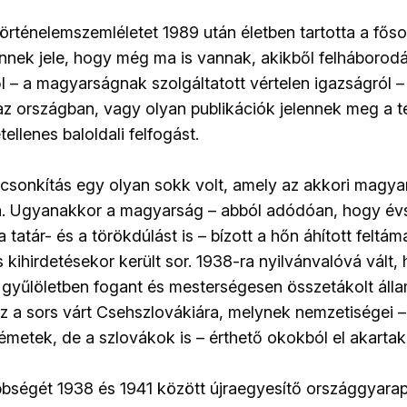
történelemszemléletet 1989 után életben tartotta a fős
ennek jele, hogy még ma is vannak, akikből felháborodás
l – a magyarságnak szolgáltatott vértelen igazságról –
z országban, vagy olyan publikációk jelennek meg a 
ellenes baloldali felfogást.
gcsonkítás egy olyan sokk volt, amely az akkori magy
. Ugyanakkor a magyarság – abból adódóan, hogy év
a tatár- és a törökdúlást is – bízott a hőn áhított feltá
 kihirdetésekor került sor. 1938-ra nyilvánvalóvá vált,
 gyűlöletben fogant és mesterségesen összetákolt áll
Ez a sors várt Csehszlovákiára, melynek nemzetiségei 
metek, de a szlovákok is – érthető okokból el akartak
ségét 1938 és 1941 között újraegyesítő országgyarap