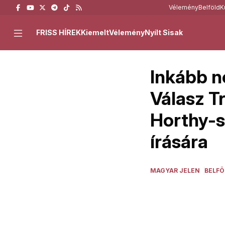
Vélemény
Belföld
K
FRISS HÍREK
Kiemelt
Vélemény
Nyílt Sisak
Inkább n
Válasz T
Horthy-s
írására
MAGYAR JELEN
BELFÖ