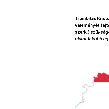
Trombitás Krist
véleményét fejte
szerk.)
szüksége
akkor inkább eg