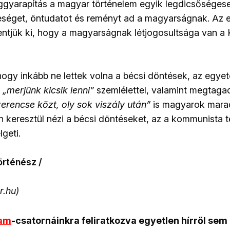
ggyarapítás a magyar történelem egyik legdicsőséges
eséget, öntudatot és reményt ad a magyarságnak. Az e
lentjük ki, hogy a magyarságnak létjogosultsága van a 
ogy inkább ne lettek volna a bécsi döntések, az egyeté
a
„merjünk kicsik lenni”
szemlélettel, valamint megtagadj
erencse közt, oly sok viszály után”
is magyarok marad
 keresztül nézi a bécsi döntéseket, az a kommunista t
lgeti.
örténész /
r.hu)
ram
-csatornáinkra feliratkozva egyetlen hírről sem