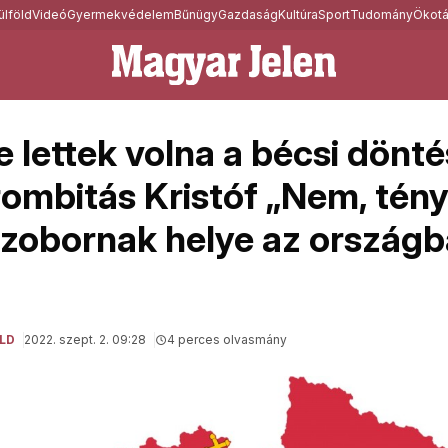
ülföld
Videó
Gyermekvédelem
Bűnügy
Gazdaság
Kultúra
Sport
Tudomány
Ökotá
e lettek volna a bécsi dönt
rombitás Kristóf „Nem, tény
zobornak helye az országb
LD
2022. szept. 2. 09:28
4 perces olvasmány