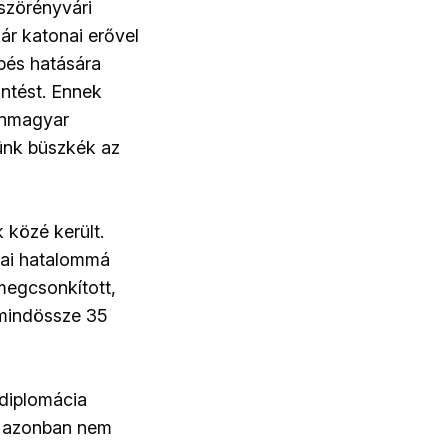
szörényvári
r katonai erővel
épés hatására
ntést. Ennek
ínmagyar
tünk büszkék az
közé került.
pai hatalommá
megcsonkított,
 mindössze 35
diplomácia
ez azonban nem