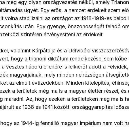
lna meg egy olyan országvezetés nélkül, amely Trianon
eltámadás ügyét. Egy erős, a nemzet érdekeit szem előt
lt volna stabilizálni az országot az 1918-1919-es belpoli
gcsonkítás után. Egy gyenge, önazonosságát feladó o
zetközi színtéren érvényesíteni az érdekeit.
kel, valamint Kárpátalja és a Délvidéki visszaszerzésé
ert, hogy a trianoni diktátum rendelkezései sem kőbe 
 vesztes háború ellenére is lelkierőt adott a Felvidék,
idék magyarjainak, mely minden nehézségen átsegített
ket az elmúlt évtizedekben. Minden kitelepítés, éhínsé
ezek a területek még ma is a magyar élettér részei, és
 fog maradni. Az, hogy ezeken a területeken még ma is h
ájárult az 1938 és 1941 közötti országgyarapítás idősz
, hogy az 1944-ig fennálló magyar impérium nem volt ha