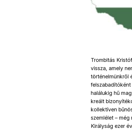
Trombitás Kristóf
vissza, amely ne
történelmünkről 
felszabadítóként
halálukig hű mag
kreált bizonyíté
kollektíven bűnös
szemlélet – még 
Királyság ezer é