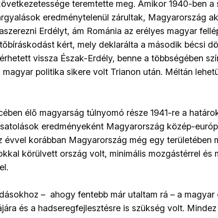
a következetessége teremtette meg. Amikor 1940-ben a 
rgyalások eredménytelenül zárultak, Magyarország aká
szaszerezni Erdélyt, ám Románia az erélyes magyar fell
őbíráskodást kért, mely deklarálta a második bécsi dö
érhetett vissza Észak-Erdély, benne a többségében sz
 magyar politika sikere volt Trianon után. Méltán lehe
ében élő magyarság túlnyomó része 1941-re a határok 
zacsatolások eredményeként Magyarország közép-euró
z évvel korábban Magyarország még egy területében 
okkal körülvett ország volt, minimális mozgástérrel és
el.
odásokhoz – ahogy fentebb már utaltam rá – a magyar 
jára és a hadseregfejlesztésre is szükség volt. Mind