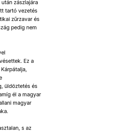
 után zászlajára
t tartó vezetés
tikai zűrzavar és
rszág pedig nem
vel
vésettek. Ez a
 Kárpátalja,
e
g, üldöztetés és
 amíg él a magyar
allani magyar
aka.
sztalan, s az