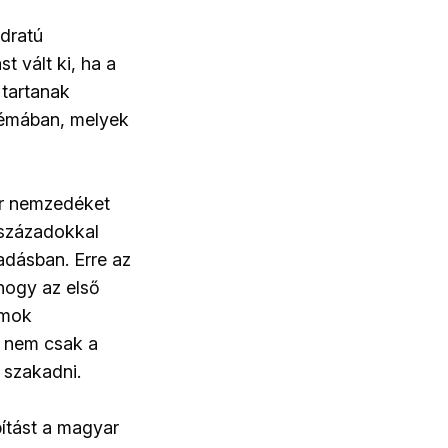
odratú
t vált ki, ha a
 tartanak
témában, melyek
ar nemzedéket
századokkal
madásban. Erre az
 hogy az első
amok
– nem csak a
 szakadni.
ítást a magyar