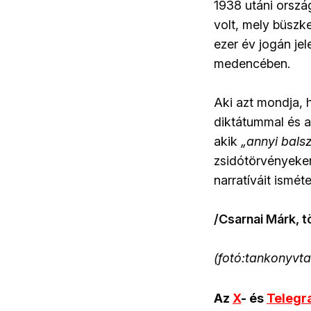
1938 utáni orszá
volt, mely büszk
ezer év jogán je
medencében.
Aki azt mondja, h
diktátummal és 
akik
„
annyi balsz
zsidótörvényeken
narratíváit isméte
/Csarnai Márk, t
(fotó:tankonyvta
Az
X
- és
Teleg