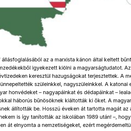
 állásfoglalásából az a marxista kánon által keltett bű
mzedékekből igyekezett kiölni a magyarságtudatot. Az 
évtizedeken keresztül hazugságokat terjesztettek. A m
 ünnepeltették szüleinkkel, nagyszüleinkkel. A katonai
yar honvédeket – nagyapáinkat és dédapáinkat – leala
kokkal háborús bűnösöknek kiáltották ki őket. A magya
nek állították be. Hosszú éveken át tartotta magát az 
nekem is így tanították az iskolában 1989 után! –, hog
ven át elnyomta a nemzetiségeket, ezért megérdemeltü