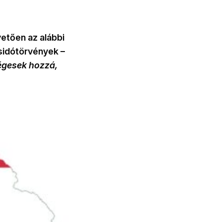
etően az alábbi
sidótörvények –
égesek hozzá,