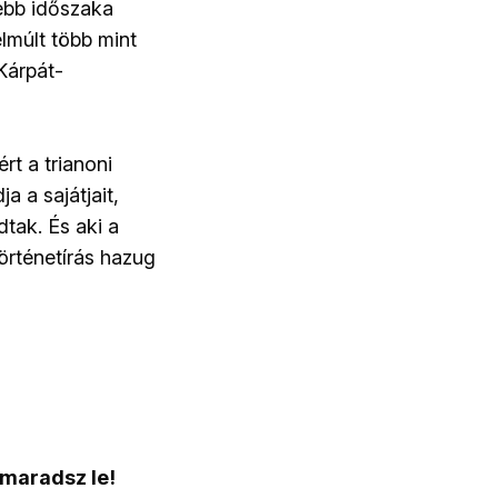
ebb időszaka
lmúlt több mint
Kárpát-
rt a trianoni
a a sajátjait,
tak. És aki a
örténetírás hazug
 maradsz le!