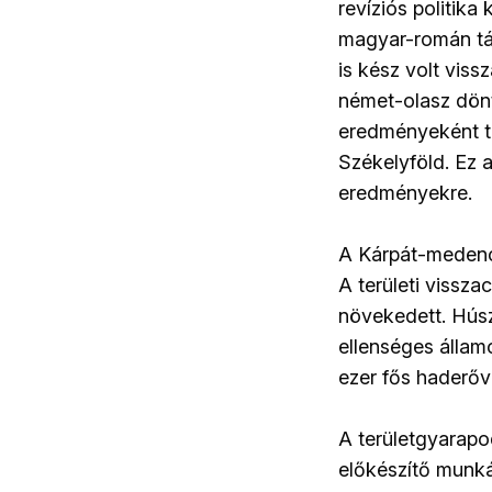
revíziós politik
magyar-román tá
is kész volt vis
német-olasz dönt
eredményeként t
Székelyföld. Ez a
eredményekre.
A Kárpát-medenc
A területi viss
növekedett. Hús
ellenséges állam
ezer fős haderőv
A területgyarap
előkészítő munká