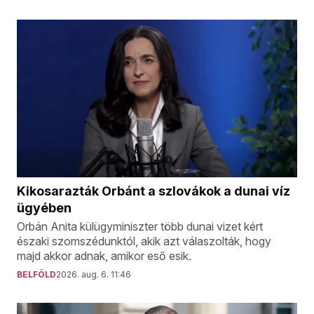
Kikosarazták Orbánt a szlovákok a dunai víz
ügyében
Orbán Anita külügyminiszter több dunai vizet kért
északi szomszédunktól, akik azt válaszolták, hogy
majd akkor adnak, amikor eső esik.
BELFÖLD
2026. aug. 6. 11:46