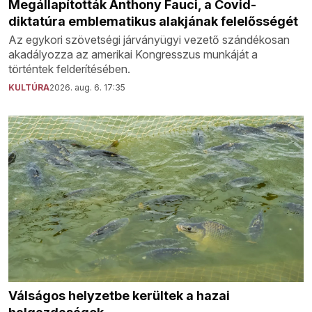
Megállapították Anthony Fauci, a Covid-
diktatúra emblematikus alakjának felelősségét
Az egykori szövetségi járványügyi vezető szándékosan
akadályozza az amerikai Kongresszus munkáját a
történtek felderítésében.
KULTÚRA
2026. aug. 6. 17:35
Válságos helyzetbe kerültek a hazai