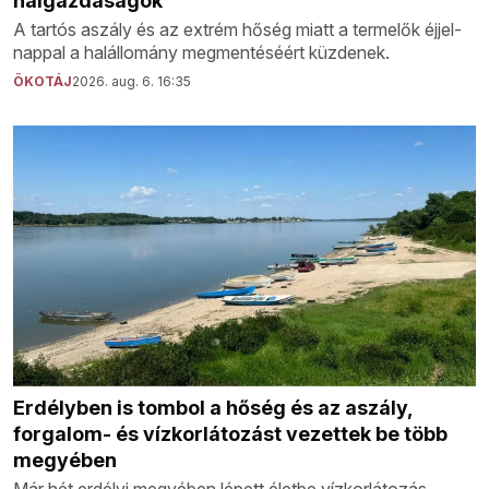
halgazdaságok
A tartós aszály és az extrém hőség miatt a termelők éjjel-
nappal a halállomány megmentéséért küzdenek.
ÖKOTÁJ
2026. aug. 6. 16:35
Erdélyben is tombol a hőség és az aszály,
forgalom- és vízkorlátozást vezettek be több
megyében
Már hét erdélyi megyében lépett életbe vízkorlátozás.