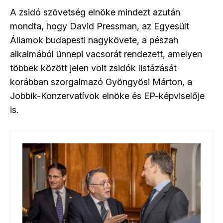
A zsidó szövetség elnöke mindezt azután
mondta, hogy David Pressman, az Egyesült
Államok budapesti nagykövete, a pészah
alkalmából ünnepi vacsorát rendezett, amelyen
többek között jelen volt zsidók listázását
korábban szorgalmazó Gyöngyösi Márton, a
Jobbik-Konzervatívok elnöke és EP-képviselője
is.