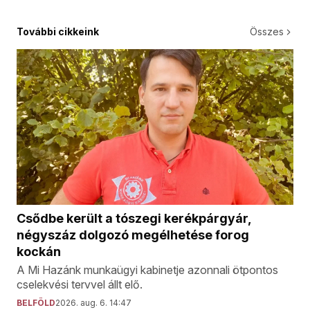
További cikkeink
Összes
Csődbe került a tószegi kerékpárgyár,
négyszáz dolgozó megélhetése forog
kockán
A Mi Hazánk munkaügyi kabinetje azonnali ötpontos
cselekvési tervvel állt elő.
BELFÖLD
2026. aug. 6. 14:47