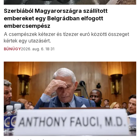
Szerbiából Magyarországra szállított
embereket egy Belgrádban elfogott
embercsempész
A csempészek kétezer és tízezer euró közötti összeget
kértek egy utazásért.
BŰNÜGY
2026. aug. 6. 18:31