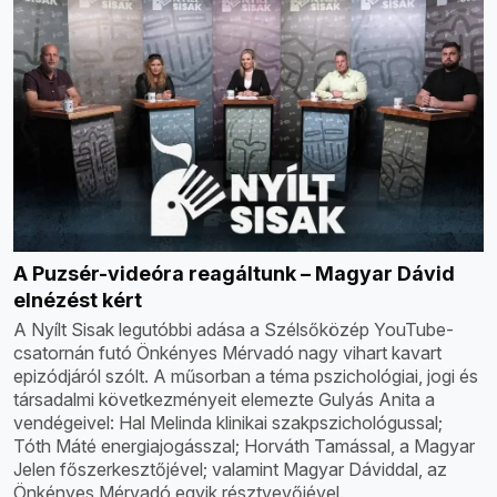
A Puzsér-videóra reagáltunk – Magyar Dávid
elnézést kért
A Nyílt Sisak legutóbbi adása a Szélsőközép YouTube-
csatornán futó Önkényes Mérvadó nagy vihart kavart
epizódjáról szólt. A műsorban a téma pszichológiai, jogi és
társadalmi következményeit elemezte Gulyás Anita a
vendégeivel: Hal Melinda klinikai szakpszichológussal;
Tóth Máté energiajogásszal; Horváth Tamással, a Magyar
Jelen főszerkesztőjével; valamint Magyar Dáviddal, az
Önkényes Mérvadó egyik résztvevőjével.