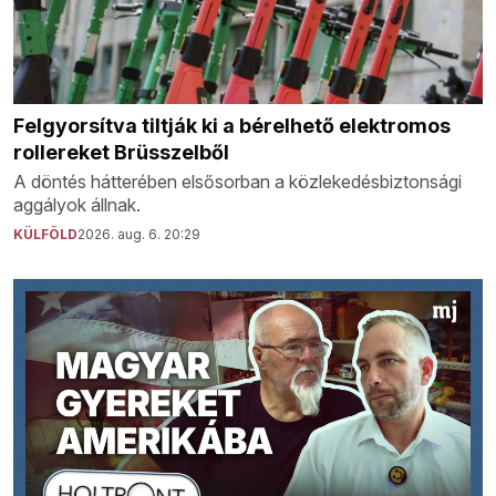
Felgyorsítva tiltják ki a bérelhető elektromos
rollereket Brüsszelből
A döntés hátterében elsősorban a közlekedésbiztonsági
aggályok állnak.
KÜLFÖLD
2026. aug. 6. 20:29