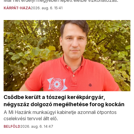
KÁRPÁT-HAZA
2026. aug. 6. 15:41
Csődbe került a tószegi kerékpárgyár,
négyszáz dolgozó megélhetése forog kockán
A Mi Hazánk munkaügyi kabinetje azonnali ötpontos
cselekvési tervvel állt elő.
BELFÖLD
2026. aug. 6. 14:47