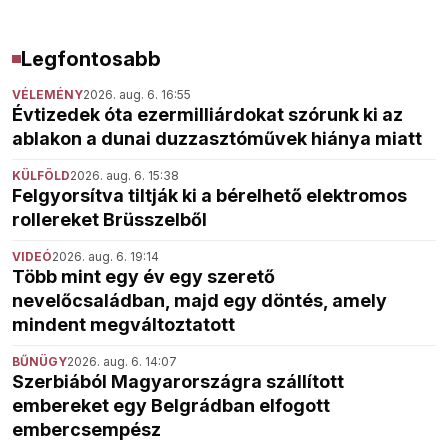
Legfontosabb
VÉLEMÉNY
2026. aug. 6. 16:55
Évtizedek óta ezermilliárdokat szórunk ki az
ablakon a dunai duzzasztóművek hiánya miatt
KÜLFÖLD
2026. aug. 6. 15:38
Felgyorsítva tiltják ki a bérelhető elektromos
rollereket Brüsszelből
VIDEÓ
2026. aug. 6. 19:14
Több mint egy év egy szerető
nevelőcsaládban, majd egy döntés, amely
mindent megváltoztatott
BŰNÜGY
2026. aug. 6. 14:07
Szerbiából Magyarországra szállított
embereket egy Belgrádban elfogott
embercsempész