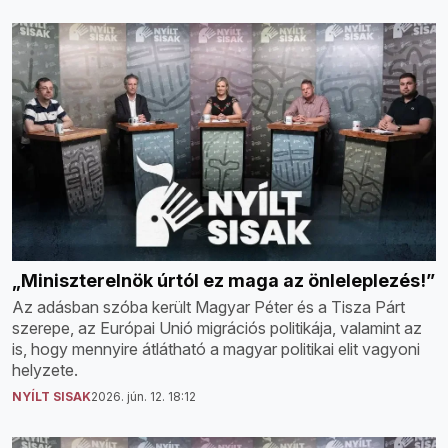
„Miniszterelnök úrtól ez maga az önleleplezés!”
Az adásban szóba került Magyar Péter és a Tisza Párt
szerepe, az Európai Unió migrációs politikája, valamint az
is, hogy mennyire átlátható a magyar politikai elit vagyoni
helyzete.
NYÍLT SISAK
2026. jún. 12. 18:12