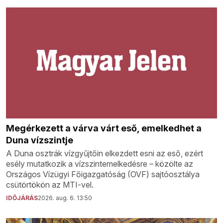
Megérkezett a várva várt eső, emelkedhet a
Duna vízszintje
A Duna osztrák vízgyűjtőin elkezdett esni az eső, ezért
esély mutatkozik a vízszintemelkedésre – közölte az
Országos Vízügyi Főigazgatóság (OVF) sajtóosztálya
csütörtökön az MTI-vel.
IDŐJÁRÁS
2026. aug. 6. 13:50