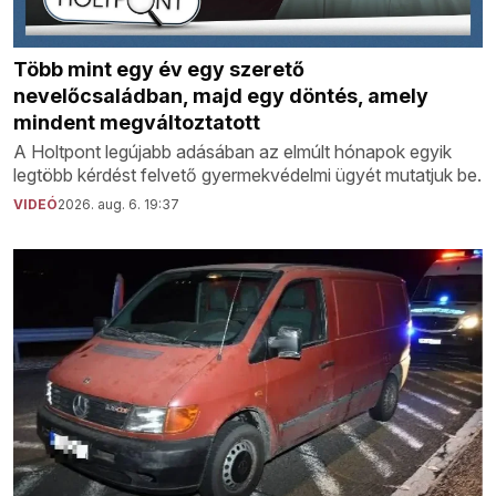
Több mint egy év egy szerető
nevelőcsaládban, majd egy döntés, amely
mindent megváltoztatott
A Holtpont legújabb adásában az elmúlt hónapok egyik
legtöbb kérdést felvető gyermekvédelmi ügyét mutatjuk be.
VIDEÓ
2026. aug. 6. 19:37