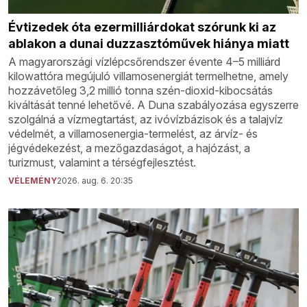
Évtizedek óta ezermilliárdokat szórunk ki az
ablakon a dunai duzzasztóművek hiánya miatt
A magyarországi vízlépcsőrendszer évente 4–5 milliárd
kilowattóra megújuló villamosenergiát termelhetne, amely
hozzávetőleg 3,2 millió tonna szén-dioxid-kibocsátás
kiváltását tenné lehetővé. A Duna szabályozása egyszerre
szolgálná a vízmegtartást, az ivóvízbázisok és a talajvíz
védelmét, a villamosenergia-termelést, az árvíz- és
jégvédekezést, a mezőgazdaságot, a hajózást, a
turizmust, valamint a térségfejlesztést.
VÉLEMÉNY
2026. aug. 6. 20:35