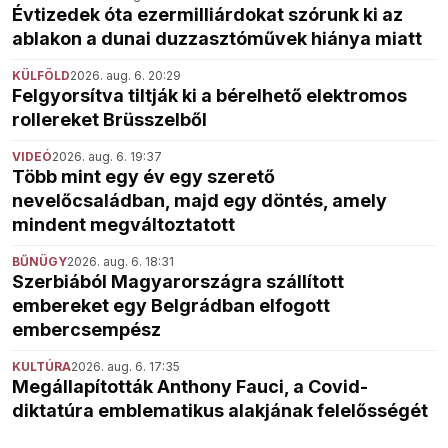
Évtizedek óta ezermilliárdokat szórunk ki az
ablakon a dunai duzzasztóművek hiánya miatt
KÜLFÖLD
2026. aug. 6. 20:29
Felgyorsítva tiltják ki a bérelhető elektromos
rollereket Brüsszelből
VIDEÓ
2026. aug. 6. 19:37
Több mint egy év egy szerető
nevelőcsaládban, majd egy döntés, amely
mindent megváltoztatott
BŰNÜGY
2026. aug. 6. 18:31
Szerbiából Magyarországra szállított
embereket egy Belgrádban elfogott
embercsempész
KULTÚRA
2026. aug. 6. 17:35
Megállapították Anthony Fauci, a Covid-
diktatúra emblematikus alakjának felelősségét