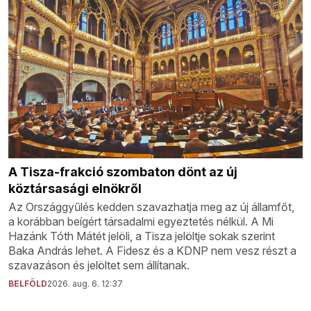
A Tisza-frakció szombaton dönt az új
köztársasági elnökről
Az Országgyűlés kedden szavazhatja meg az új államfőt,
a korábban beígért társadalmi egyeztetés nélkül. A Mi
Hazánk Tóth Mátét jelöli, a Tisza jelöltje sokak szerint
Baka András lehet. A Fidesz és a KDNP nem vesz részt a
szavazáson és jelöltet sem állítanak.
BELFÖLD
2026. aug. 6. 12:37