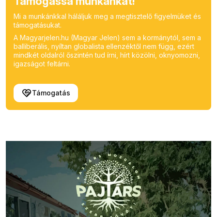
Támogassa munkánkat!
Mi a munkánkkal háláljuk meg a megtisztelő figyelmüket és
támogatásukat.
A Magyarjelen.hu (Magyar Jelen) sem a kormánytól, sem a
balliberális, nyíltan globalista ellenzéktől nem függ, ezért
mindkét oldalról őszintén tud írni, hírt közölni, oknyomozni,
igazságot feltárni.
Támogatás