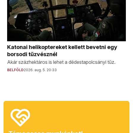
Katonai helikoptereket kellett bevetni egy
borsodi tűzvésznél
Akár százhektáros is lehet a dédestapolcsányi tűz.
BELFÖLD
2026. aug. 5. 20:33