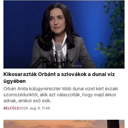
Kikosarazták Orbánt a szlovákok a dunai víz
ügyében
Orbán Anita külügyminiszter több dunai vizet kért északi
szomszédunktól, akik azt válaszolták, hogy majd akkor
adnak, amikor eső esik.
BELFÖLD
2026. aug. 6. 11:46