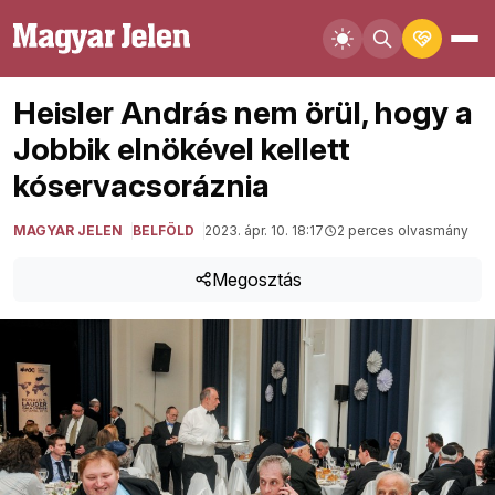
Heisler András nem örül, hogy a
Jobbik elnökével kellett
kóservacsoráznia
MAGYAR JELEN
BELFÖLD
2023. ápr. 10. 18:17
2 perces olvasmány
Megosztás