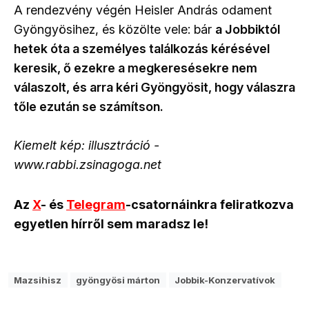
A rendezvény végén Heisler András odament
Gyöngyösihez, és közölte vele: bár
a Jobbiktól
hetek óta a személyes találkozás kérésével
keresik, ő ezekre a megkeresésekre nem
válaszolt, és arra kéri Gyöngyösit, hogy válaszra
tőle ezután se számítson.
Kiemelt kép: illusztráció -
www.rabbi.zsinagoga.net
Az
X
- és
Telegram
-csatornáinkra feliratkozva
egyetlen hírről sem maradsz le!
Mazsihisz
gyöngyösi márton
Jobbik-Konzervatívok