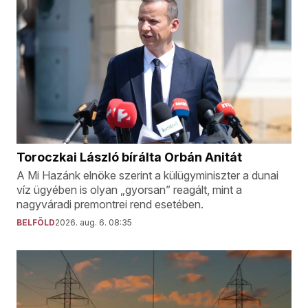
Toroczkai László bírálta Orbán Anitát
A Mi Hazánk elnöke szerint a külügyminiszter a dunai
víz ügyében is olyan „gyorsan” reagált, mint a
nagyváradi premontrei rend esetében.
BELFÖLD
2026. aug. 6. 08:35