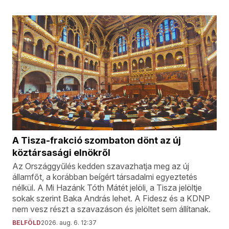
A Tisza-frakció szombaton dönt az új
köztársasági elnökről
Az Országgyűlés kedden szavazhatja meg az új
államfőt, a korábban beígért társadalmi egyeztetés
nélkül. A Mi Hazánk Tóth Mátét jelöli, a Tisza jelöltje
sokak szerint Baka András lehet. A Fidesz és a KDNP
nem vesz részt a szavazáson és jelöltet sem állítanak.
BELFÖLD
2026. aug. 6. 12:37