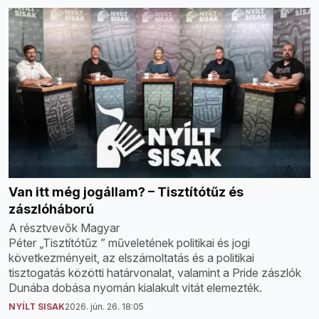
Van itt még jogállam? – Tisztítótűz és
zászlóháború
A résztvevők Magyar
Péter „Tisztítótűz ” műveletének politikai és jogi
következményeit, az elszámoltatás és a politikai
tisztogatás közötti határvonalat, valamint a Pride zászlók
Dunába dobása nyomán kialakult vitát elemezték.
NYÍLT SISAK
2026. jún. 26. 18:05