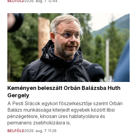
BELFÖLD
2026. aug. 7. 12:44
Keményen beleszált Orbán Balázsba Huth
Gergely
A Pesti Srácok egykori főszerkesztője szerint Orbán
Balázs munkássága kiterjedt egyebek között libsi
pénzégetésre, kínosan üres hablatyolásra és
permanens zsebhokizásra is.
BELFÖLD
2026. aug. 7. 11:26