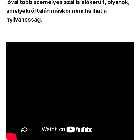
jóval több személyes szál is előkerült, olyanok,
amelyekről talán máskor nem hallhat a
nyilvánosság.