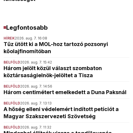
Legfontosabb
HÍREK
2026. aug. 7. 16:08
Tűz ütött ki a MOL-hoz tartozó pozsonyi
kőolajfinomítóban
BELFÖLD
2026. aug. 7. 15:42
Három jelölt közül választ szombaton
köztársaságielnök-jelöltet a Tisza
BELFÖLD
2026. aug. 7. 14:56
Három centimétert emelkedett a Duna Paksnál
BELFÖLD
2026. aug. 7. 13:13
A hőség elleni védelemért indított petíciót a
Magyar Szakszervezeti Szövetség
BELFÖLD
2026. aug. 7. 11:32