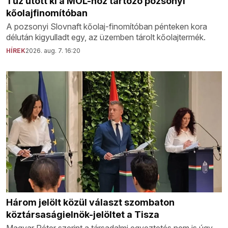
Tűz ütött ki a MOL-hoz tartozó pozsonyi
kőolajfinomítóban
A pozsonyi Slovnaft kőolaj-finomítóban pénteken kora
délután kigyulladt egy, az üzemben tárolt kőolajtermék.
HÍREK
2026. aug. 7. 16:20
Három jelölt közül választ szombaton
köztársaságielnök-jelöltet a Tisza