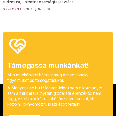
turizmust, valamint a térségfejlesztést.
VÉLEMÉNY
2026. aug. 6. 20:35
Támogassa munkánkat!
Mi a munkánkkal háláljuk meg a megtisztelő
figyelmüket és támogatásukat.
A Magyarjelen.hu (Magyar Jelen) sem a kormánytól,
sem a balliberális, nyíltan globalista ellenzéktől nem
függ, ezért mindkét oldalról őszintén tud írni, hírt
közölni, oknyomozni, igazságot feltárni.