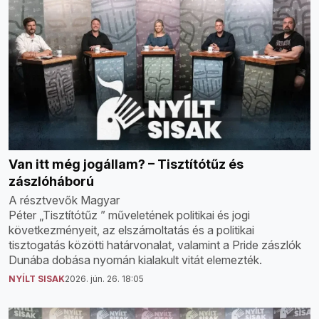
Van itt még jogállam? – Tisztítótűz és
zászlóháború
A résztvevők Magyar
Péter „Tisztítótűz ” műveletének politikai és jogi
következményeit, az elszámoltatás és a politikai
tisztogatás közötti határvonalat, valamint a Pride zászlók
Dunába dobása nyomán kialakult vitát elemezték.
NYÍLT SISAK
2026. jún. 26. 18:05