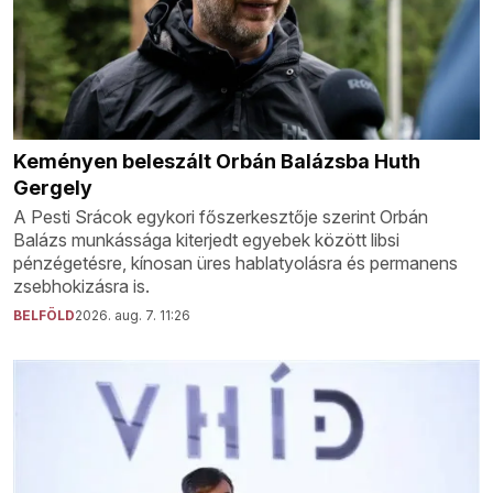
Keményen beleszált Orbán Balázsba Huth
Gergely
A Pesti Srácok egykori főszerkesztője szerint Orbán
Balázs munkássága kiterjedt egyebek között libsi
pénzégetésre, kínosan üres hablatyolásra és permanens
zsebhokizásra is.
BELFÖLD
2026. aug. 7. 11:26