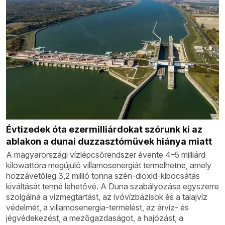
Évtizedek óta ezermilliárdokat szórunk ki az
ablakon a dunai duzzasztóművek hiánya miatt
A magyarországi vízlépcsőrendszer évente 4–5 milliárd
kilowattóra megújuló villamosenergiát termelhetne, amely
hozzávetőleg 3,2 millió tonna szén-dioxid-kibocsátás
kiváltását tenné lehetővé. A Duna szabályozása egyszerre
szolgálná a vízmegtartást, az ivóvízbázisok és a talajvíz
védelmét, a villamosenergia-termelést, az árvíz- és
jégvédekezést, a mezőgazdaságot, a hajózást, a