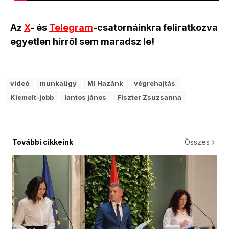
Az
X
- és
Telegram
-csatornáinkra feliratkozva
egyetlen hírről sem maradsz le!
videó
munkaügy
Mi Hazánk
végrehajtás
Kiemelt-jobb
lantos jános
Fiszter Zsuzsanna
További cikkeink
Összes