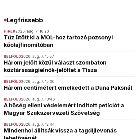
Legfrissebb
HÍREK
2026. aug. 7. 16:20
Tűz ütött ki a MOL-hoz tartozó pozsonyi
kőolajfinomítóban
BELFÖLD
2026. aug. 7. 15:57
Három jelölt közül választ szombaton
köztársaságielnök-jelöltet a Tisza
BELFÖLD
2026. aug. 7. 15:00
Három centimétert emelkedett a Duna Paksnál
BELFÖLD
2026. aug. 7. 13:46
A hőség elleni védelemért indított petíciót a
Magyar Szakszervezeti Szövetség
BELFÖLD
2026. aug. 7. 12:44
Mindenhol állítsák vissza a tagdíjlevonás
lehetőségét