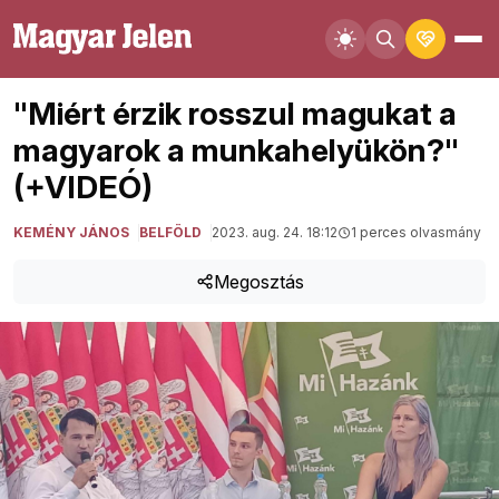
"Miért érzik rosszul magukat a
magyarok a munkahelyükön?"
(+VIDEÓ)
KEMÉNY JÁNOS
BELFÖLD
2023. aug. 24. 18:12
1 perces olvasmány
Megosztás