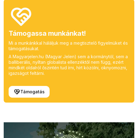
Támogassa munkánkat!
Mi a munkánkkal háláljuk meg a megtisztelő figyelmüket és
támogatásukat.
A Magyarjelen.hu (Magyar Jelen) sem a kormánytól, sem a
balliberális, nyíltan globalista ellenzéktől nem függ, ezért
mindkét oldalról őszintén tud írni, hírt közölni, oknyomozni,
igazságot feltárni.
Támogatás