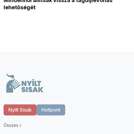
Mindenhol állítsák vissza a tagdíjlevonás
lehetőségét
Nyílt Sisak
Holtpont
Összes