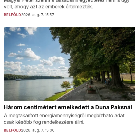
Magyar Péter szerint a társadalmi egyeztetés nem is úgy
volt, ahogy azt az emberek értelmezték.
BELFÖLD
2026. aug. 7. 15:57
Három centimétert emelkedett a Duna Paksnál
A megtakarított energiamennyiségről megbízható adat
csak később fog rendelkezésre állni.
BELFÖLD
2026. aug. 7. 15:00