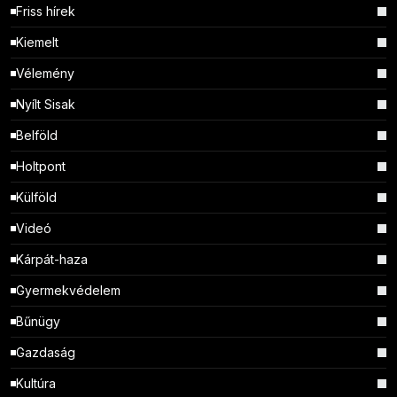
Friss hírek
Kiemelt
Vélemény
Nyílt Sisak
Belföld
Holtpont
Külföld
Videó
Kárpát-haza
Gyermekvédelem
Bűnügy
Gazdaság
Kultúra