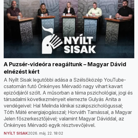
A Puzsér-videóra reagáltunk – Magyar Dávid
elnézést kért
A Nyílt Sisak legutóbbi adása a Szélsőközép YouTube-
csatornán futó Önkényes Mérvadó nagy vihart kavart
epizódjáról szólt. A műsorban a téma pszichológiai, jogi és
társadalmi következményeit elemezte Gulyás Anita a
vendégeivel: Hal Melinda klinikai szakpszichológussal;
Tóth Máté energiajogásszal; Horváth Tamással, a Magyar
Jelen főszerkesztőjével; valamint Magyar Dáviddal, az
Önkényes Mérvadó egyik résztvevőjével.
NYÍLT SISAK
2026. máj. 22. 18:02