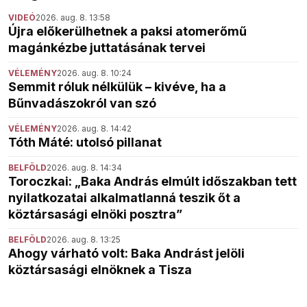
VIDEÓ
2026. aug. 8. 13:58
Újra előkerülhetnek a paksi atomerőmű
magánkézbe juttatásának tervei
VÉLEMÉNY
2026. aug. 8. 10:24
Semmit róluk nélkülük – kivéve, ha a
Bűnvadászokról van szó
VÉLEMÉNY
2026. aug. 8. 14:42
Tóth Máté: utolsó pillanat
BELFÖLD
2026. aug. 8. 14:34
Toroczkai: „Baka András elmúlt időszakban tett
nyilatkozatai alkalmatlanná teszik őt a
köztársasági elnöki posztra”
BELFÖLD
2026. aug. 8. 13:25
Ahogy várható volt: Baka Andrást jelöli
köztársasági elnöknek a Tisza