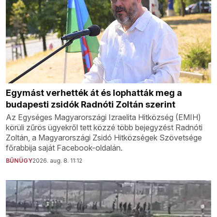
Egymást verhették át és lophatták meg a
budapesti zsidók Radnóti Zoltán szerint
Az Egységes Magyarországi Izraelita Hitközség (EMIH)
körüli zűrös ügyekről tett közzé több bejegyzést Radnóti
Zoltán, a Magyarországi Zsidó Hitközségek Szövetsége
főrabbija saját Facebook-oldalán.
BŰNÜGY
2026. aug. 8. 11:12