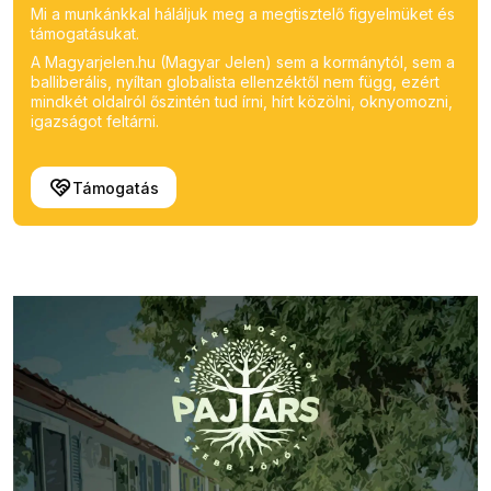
Mi a munkánkkal háláljuk meg a megtisztelő figyelmüket és
támogatásukat.
A Magyarjelen.hu (Magyar Jelen) sem a kormánytól, sem a
balliberális, nyíltan globalista ellenzéktől nem függ, ezért
mindkét oldalról őszintén tud írni, hírt közölni, oknyomozni,
igazságot feltárni.
Támogatás