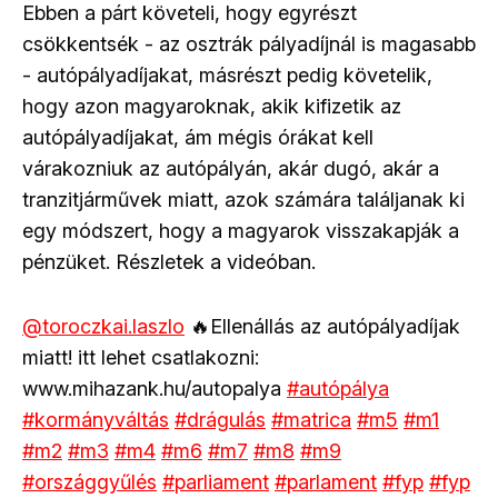
Ebben a párt követeli, hogy egyrészt
csökkentsék - az osztrák pályadíjnál is magasabb
- autópályadíjakat, másrészt pedig követelik,
hogy azon magyaroknak, akik kifizetik az
autópályadíjakat, ám mégis órákat kell
várakozniuk az autópályán, akár dugó, akár a
tranzitjárművek miatt, azok számára találjanak ki
egy módszert, hogy a magyarok visszakapják a
pénzüket. Részletek a videóban.
@toroczkai.laszlo
🔥Ellenállás az autópályadíjak
miatt! itt lehet csatlakozni:
www.mihazank.hu/autopalya
#autópálya
#kormányváltás
#drágulás
#matrica
#m5
#m1
#m2
#m3
#m4
#m6
#m7
#m8
#m9
#országgyűlés
#parliament
#parlament
#fyp
#fyp