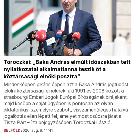
Toroczkai: „Baka András elmúlt időszakban tett
nyilatkozatai alkalmatlanná teszik őt a
köztársasági elnöki posztra”
Mindenképpen pikáns éppen azt a Baka András jogtudóst
jelölni köztársasági elnöknek, aki 1991 és 2008 között a
strasbourgi Emberi Jogok Európai Bíróságának bírájaként,
majd később a saját ügyében is pontosan az olyan
diktatórikus, személyre szabott, visszamenőleges hatályú
jogalkotás ellen lépett fel, amelyet most csúcsra járat a
Tisza Párt – írta bejegyzésében Toroczkai László.
BELFÖLD
2026. aug. 8. 14:41