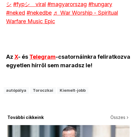
シ
#fypシ゚viral
#magyarorszag
#hungary
#neked
#nekedbe
♬ War Worship - Spiritual
Warfare Music Epic
Az
X
- és
Telegram
-csatornáinkra feliratkozva
egyetlen hírről sem maradsz le!
autópálya
Toroczkai
Kiemelt-jobb
További cikkeink
Összes