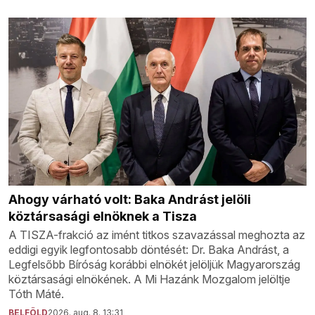
Ahogy várható volt: Baka Andrást jelöli
köztársasági elnöknek a Tisza
A TISZA-frakció az imént titkos szavazással meghozta az
eddigi egyik legfontosabb döntését: Dr. Baka Andrást, a
Legfelsőbb Bíróság korábbi elnökét jelöljük Magyarország
köztársasági elnökének. A Mi Hazánk Mozgalom jelöltje
Tóth Máté.
BELFÖLD
2026. aug. 8. 13:31