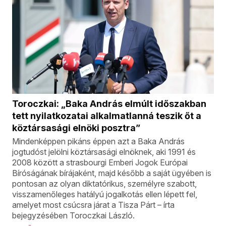
Toroczkai: „Baka András elmúlt időszakban
tett nyilatkozatai alkalmatlanná teszik őt a
köztársasági elnöki posztra”
Mindenképpen pikáns éppen azt a Baka András
jogtudóst jelölni köztársasági elnöknek, aki 1991 és
2008 között a strasbourgi Emberi Jogok Európai
Bíróságának bírájaként, majd később a saját ügyében is
pontosan az olyan diktatórikus, személyre szabott,
visszamenőleges hatályú jogalkotás ellen lépett fel,
amelyet most csúcsra járat a Tisza Párt – írta
bejegyzésében Toroczkai László.