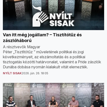
Van itt még jogállam? – Tisztítótűz és
zászlóháború
A résztvevők Magyar
Péter „Tisztítótűz ” műveletének politikai és jogi
következményeit, az elszámoltatás és a politikai
tisztogatás közötti határvonalat, valamint a Pride zászlók
Dunába dobása nyomán kialakult vitát elemezték.
NYÍLT SISAK
2026. jún. 26. 18:05