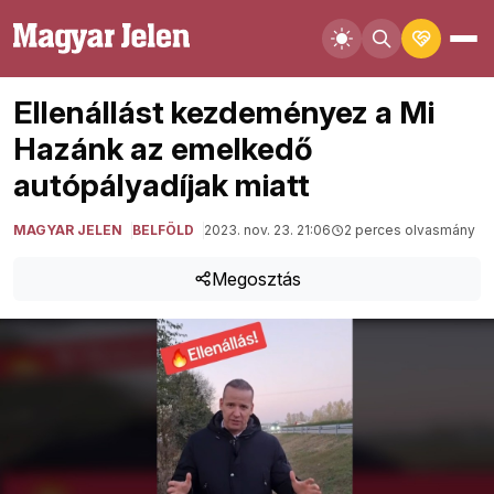
Ellenállást kezdeményez a Mi
Hazánk az emelkedő
autópályadíjak miatt
MAGYAR JELEN
BELFÖLD
2023. nov. 23. 21:06
2 perces olvasmány
Megosztás