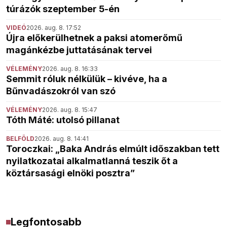
túrázók szeptember 5-én
VIDEÓ
2026. aug. 8. 17:52
Újra előkerülhetnek a paksi atomerőmű
magánkézbe juttatásának tervei
VÉLEMÉNY
2026. aug. 8. 16:33
Semmit róluk nélkülük – kivéve, ha a
Bűnvadászokról van szó
VÉLEMÉNY
2026. aug. 8. 15:47
Tóth Máté: utolsó pillanat
BELFÖLD
2026. aug. 8. 14:41
Toroczkai: „Baka András elmúlt időszakban tett
nyilatkozatai alkalmatlanná teszik őt a
köztársasági elnöki posztra”
Legfontosabb