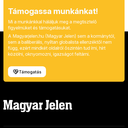
Támogassa munkánkat!
Mi a munkánkkal háláljuk meg a megtisztelő
figyelmüket és támogatásukat.
A Magyarjelen.hu (Magyar Jelen) sem a kormánytól,
sem a balliberális, nyíltan globalista ellenzéktől nem
függ, ezért mindkét oldalról őszintén tud írni, hírt
közölni, oknyomozni, igazságot feltárni.
Támogatás