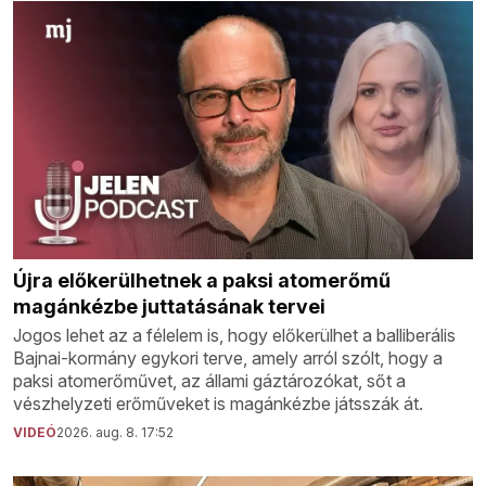
Újra előkerülhetnek a paksi atomerőmű
magánkézbe juttatásának tervei
Jogos lehet az a félelem is, hogy előkerülhet a balliberális
Bajnai-kormány egykori terve, amely arról szólt, hogy a
paksi atomerőművet, az állami gáztározókat, sőt a
vészhelyzeti erőműveket is magánkézbe játsszák át.
VIDEÓ
2026. aug. 8. 17:52