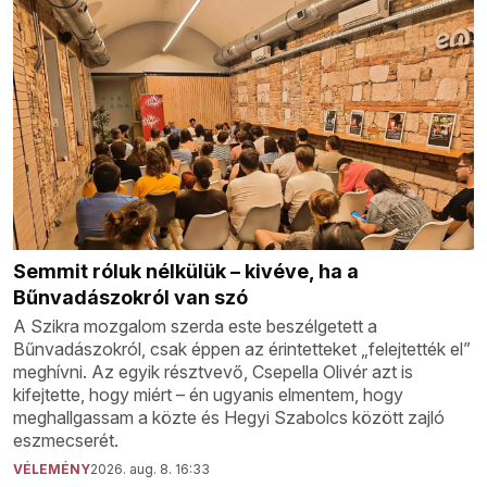
Semmit róluk nélkülük – kivéve, ha a
Bűnvadászokról van szó
A Szikra mozgalom szerda este beszélgetett a
Bűnvadászokról, csak éppen az érintetteket „felejtették el”
meghívni. Az egyik résztvevő, Csepella Olivér azt is
kifejtette, hogy miért – én ugyanis elmentem, hogy
meghallgassam a közte és Hegyi Szabolcs között zajló
eszmecserét.
VÉLEMÉNY
2026. aug. 8. 16:33