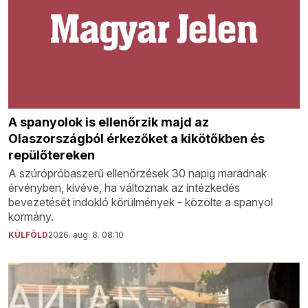
A spanyolok is ellenőrzik majd az
Olaszországból érkezőket a kikötőkben és
repülőtereken
A szúrópróbaszerű ellenőrzések 30 napig maradnak
érvényben, kivéve, ha változnak az intézkedés
bevezetését indokló körülmények - közölte a spanyol
kormány.
KÜLFÖLD
2026. aug. 8. 08:10