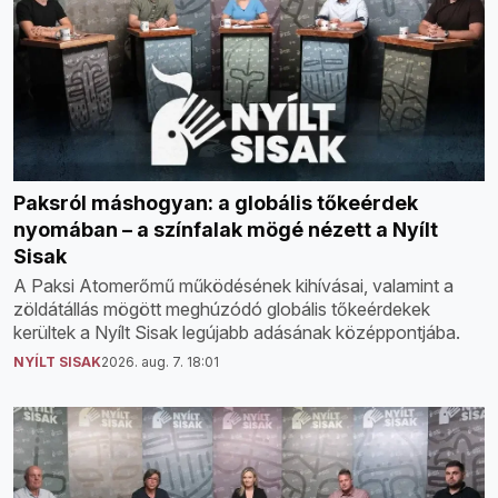
Paksról máshogyan: a globális tőkeérdek
nyomában – a színfalak mögé nézett a Nyílt
Sisak
A Paksi Atomerőmű működésének kihívásai, valamint a
zöldátállás mögött meghúzódó globális tőkeérdekek
kerültek a Nyílt Sisak legújabb adásának középpontjába.
NYÍLT SISAK
2026. aug. 7. 18:01