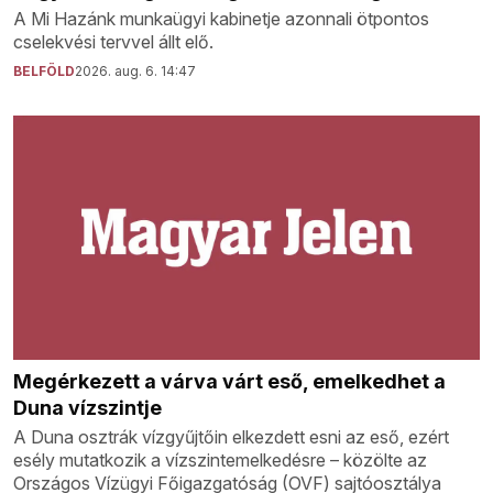
A Mi Hazánk munkaügyi kabinetje azonnali ötpontos
cselekvési tervvel állt elő.
BELFÖLD
2026. aug. 6. 14:47
Megérkezett a várva várt eső, emelkedhet a
Duna vízszintje
A Duna osztrák vízgyűjtőin elkezdett esni az eső, ezért
esély mutatkozik a vízszintemelkedésre – közölte az
Országos Vízügyi Főigazgatóság (OVF) sajtóosztálya