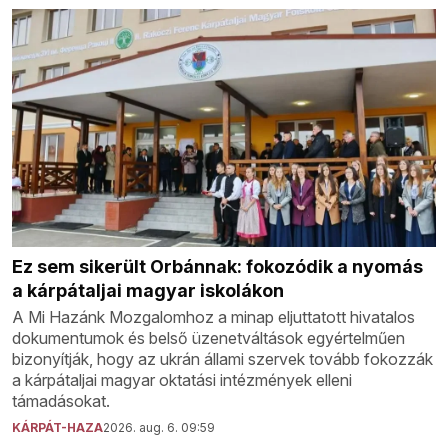
Ez sem sikerült Orbánnak: fokozódik a nyomás
a kárpátaljai magyar iskolákon
A Mi Hazánk Mozgalomhoz a minap eljuttatott hivatalos
dokumentumok és belső üzenetváltások egyértelműen
bizonyítják, hogy az ukrán állami szervek tovább fokozzák
a kárpátaljai magyar oktatási intézmények elleni
támadásokat.
KÁRPÁT-HAZA
2026. aug. 6. 09:59