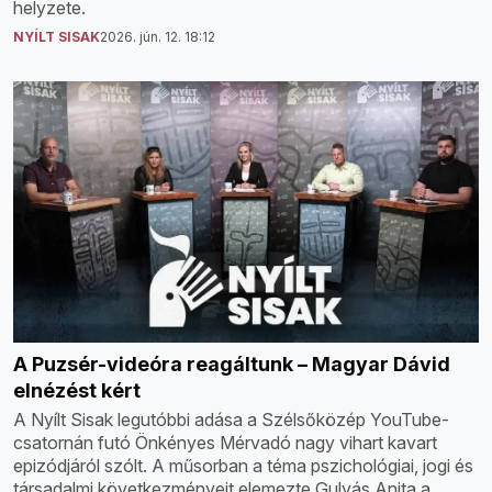
helyzete.
NYÍLT SISAK
2026. jún. 12. 18:12
A Puzsér-videóra reagáltunk – Magyar Dávid
elnézést kért
A Nyílt Sisak legutóbbi adása a Szélsőközép YouTube-
csatornán futó Önkényes Mérvadó nagy vihart kavart
epizódjáról szólt. A műsorban a téma pszichológiai, jogi és
társadalmi következményeit elemezte Gulyás Anita a