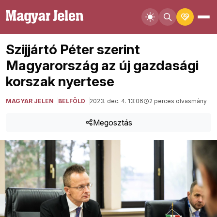
Szijjártó Péter szerint
Magyarország az új gazdasági
korszak nyertese
MAGYAR JELEN
BELFÖLD
2023. dec. 4. 13:06
2 perces olvasmány
Megosztás