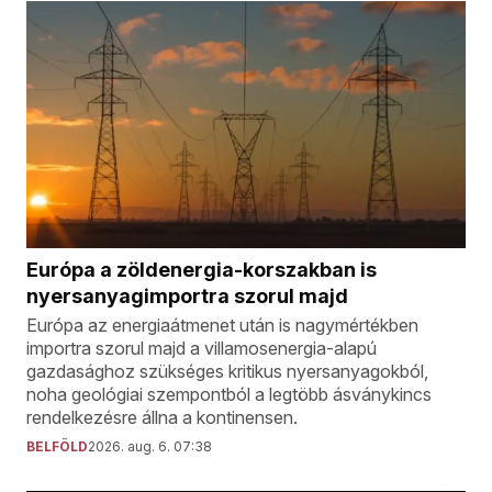
Európa a zöldenergia-korszakban is
nyersanyagimportra szorul majd
Európa az energiaátmenet után is nagymértékben
importra szorul majd a villamosenergia-alapú
gazdasághoz szükséges kritikus nyersanyagokból,
noha geológiai szempontból a legtöbb ásványkincs
rendelkezésre állna a kontinensen.
BELFÖLD
2026. aug. 6. 07:38