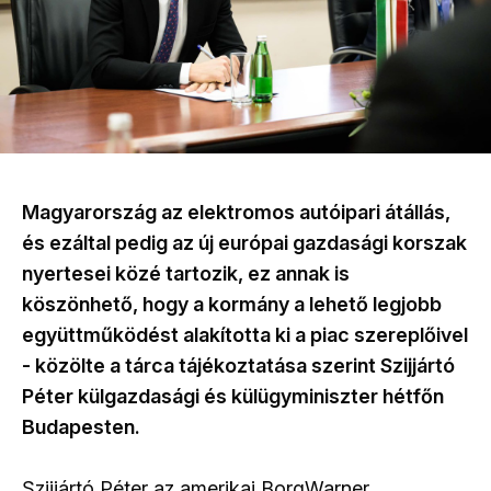
Magyarország az elektromos autóipari átállás,
és ezáltal pedig az új európai gazdasági korszak
nyertesei közé tartozik, ez annak is
köszönhető, hogy a kormány a lehető legjobb
együttműködést alakította ki a piac szereplőivel
- közölte a tárca tájékoztatása szerint Szijjártó
Péter külgazdasági és külügyminiszter hétfőn
Budapesten.
Szijjártó Péter az amerikai BorgWarner