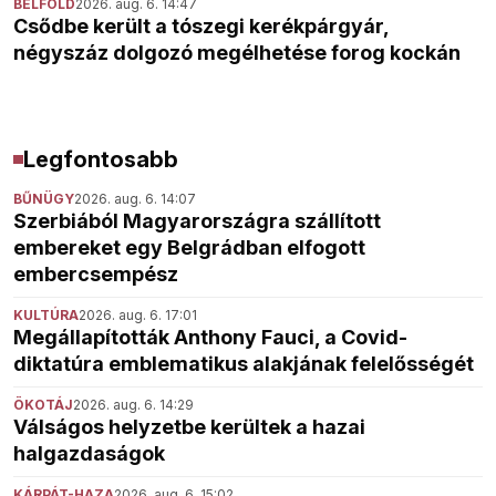
BELFÖLD
2026. aug. 6. 14:47
Csődbe került a tószegi kerékpárgyár,
négyszáz dolgozó megélhetése forog kockán
Legfontosabb
BŰNÜGY
2026. aug. 6. 14:07
Szerbiából Magyarországra szállított
embereket egy Belgrádban elfogott
embercsempész
KULTÚRA
2026. aug. 6. 17:01
Megállapították Anthony Fauci, a Covid-
diktatúra emblematikus alakjának felelősségét
ÖKOTÁJ
2026. aug. 6. 14:29
Válságos helyzetbe kerültek a hazai
halgazdaságok
KÁRPÁT-HAZA
2026. aug. 6. 15:02