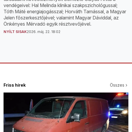
vendégeivel: Hal Melinda klinikai szakpszichológussal;
Tóth Máté energiajogásszal; Horváth Tamással, a Magyar
Jelen főszerkesztőjével; valamint Magyar Dáviddal, az
Önkényes Mérvadó egyik résztvevőjével.
NYÍLT SISAK
2026. máj. 22. 18:02
Friss hírek
Összes