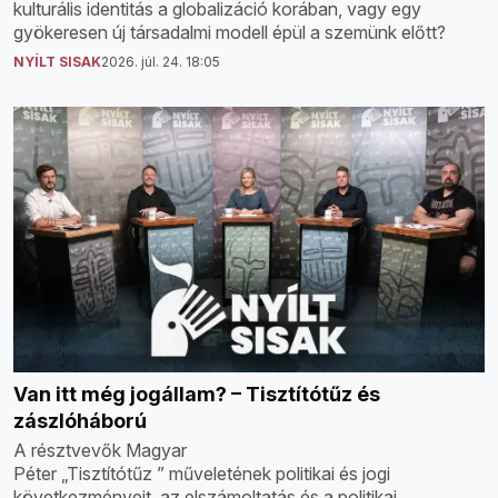
kulturális identitás a globalizáció korában, vagy egy
gyökeresen új társadalmi modell épül a szemünk előtt?
NYÍLT SISAK
2026. júl. 24. 18:05
Van itt még jogállam? – Tisztítótűz és
zászlóháború
A résztvevők Magyar
Péter „Tisztítótűz ” műveletének politikai és jogi
következményeit, az elszámoltatás és a politikai