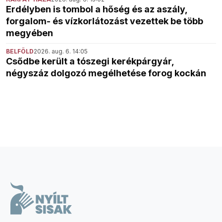
Erdélyben is tombol a hőség és az aszály,
forgalom- és vízkorlátozást vezettek be több
megyében
BELFÖLD
2026. aug. 6. 14:05
Csődbe került a tószegi kerékpárgyár,
négyszáz dolgozó megélhetése forog kockán