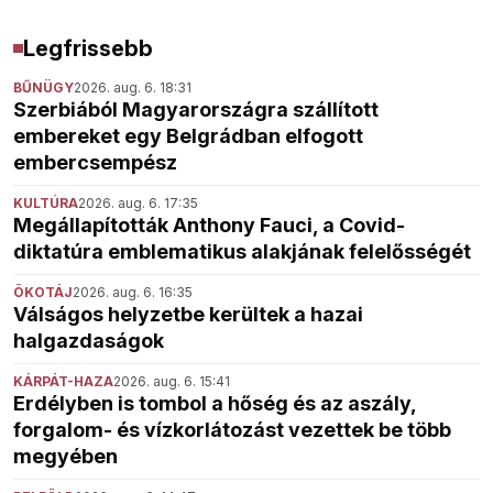
Legfrissebb
BŰNÜGY
2026. aug. 6. 18:31
Szerbiából Magyarországra szállított
embereket egy Belgrádban elfogott
embercsempész
KULTÚRA
2026. aug. 6. 17:35
Megállapították Anthony Fauci, a Covid-
diktatúra emblematikus alakjának felelősségét
ÖKOTÁJ
2026. aug. 6. 16:35
Válságos helyzetbe kerültek a hazai
halgazdaságok
KÁRPÁT-HAZA
2026. aug. 6. 15:41
Erdélyben is tombol a hőség és az aszály,
forgalom- és vízkorlátozást vezettek be több
megyében