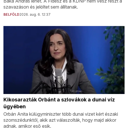
Baka András lehet. A Fidesz és a KDNP nem vesz részt a
szavazáson és jelöltet sem állítanak.
BELFÖLD
2026. aug. 6. 12:37
Kikosarazták Orbánt a szlovákok a dunai víz
ügyében
Orbán Anita külügyminiszter több dunai vizet kért északi
szomszédunktól, akik azt válaszolták, hogy majd akkor
adnak, amikor eső esik.