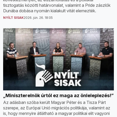
tisztogatás közötti határvonalat, valamint a Pride zászlók
Dunába dobása nyomán kialakult vitát elemezték.
NYÍLT SISAK
2026. jún. 26. 18:05
„Miniszterelnök úrtól ez maga az önleleplezés!”
Az adásban szóba került Magyar Péter és a Tisza Párt
szerepe, az Európai Unió migrációs politikája, valamint az
is, hogy mennyire átlátható a magyar politikai elit vagyoni