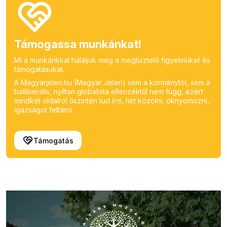
Támogassa munkánkat!
Mi a munkánkkal háláljuk meg a megtisztelő figyelmüket és
támogatásukat.
A Magyarjelen.hu (Magyar Jelen) sem a kormánytól, sem a
balliberális, nyíltan globalista ellenzéktől nem függ, ezért
mindkét oldalról őszintén tud írni, hírt közölni, oknyomozni,
igazságot feltárni.
Támogatás