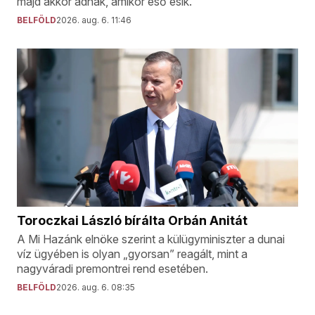
majd akkor adnak, amikor eső esik.
BELFÖLD
2026. aug. 6. 11:46
Toroczkai László bírálta Orbán Anitát
A Mi Hazánk elnöke szerint a külügyminiszter a dunai
víz ügyében is olyan „gyorsan” reagált, mint a
nagyváradi premontrei rend esetében.
BELFÖLD
2026. aug. 6. 08:35