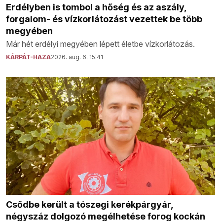
Erdélyben is tombol a hőség és az aszály,
forgalom- és vízkorlátozást vezettek be több
megyében
Már hét erdélyi megyében lépett életbe vízkorlátozás.
KÁRPÁT-HAZA
2026. aug. 6. 15:41
Csődbe került a tószegi kerékpárgyár,
négyszáz dolgozó megélhetése forog kockán