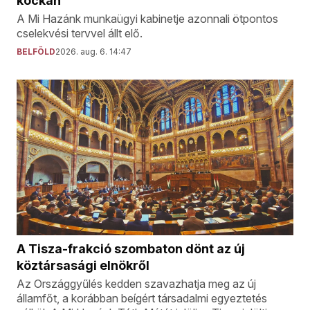
kockán
A Mi Hazánk munkaügyi kabinetje azonnali ötpontos
cselekvési tervvel állt elő.
BELFÖLD
2026. aug. 6. 14:47
A Tisza-frakció szombaton dönt az új
köztársasági elnökről
Az Országgyűlés kedden szavazhatja meg az új
államfőt, a korábban beígért társadalmi egyeztetés