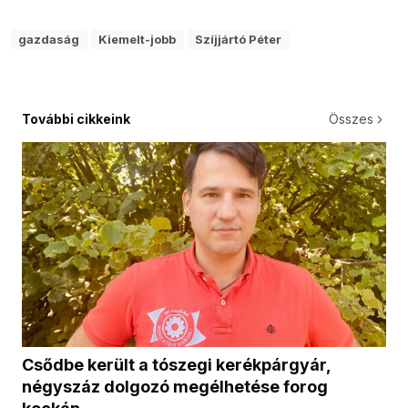
gazdaság
Kiemelt-jobb
Szíjjártó Péter
További cikkeink
Összes
Csődbe került a tószegi kerékpárgyár,
négyszáz dolgozó megélhetése forog