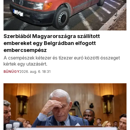
Szerbiából Magyarországra szállított
embereket egy Belgrádban elfogott
embercsempész
A csempészek kétezer és tízezer euró közötti összeget
kértek egy utazásért.
BŰNÜGY
2026. aug. 6. 18:31