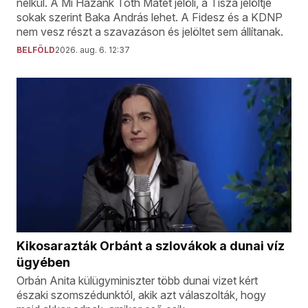
nélkül. A Mi Hazánk Tóth Mátét jelöli, a Tisza jelöltje
sokak szerint Baka András lehet. A Fidesz és a KDNP
nem vesz részt a szavazáson és jelöltet sem állítanak.
BELFÖLD
2026. aug. 6. 12:37
Kikosarazták Orbánt a szlovákok a dunai víz
ügyében
Orbán Anita külügyminiszter több dunai vizet kért
északi szomszédunktól, akik azt válaszolták, hogy