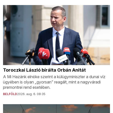
Toroczkai László bírálta Orbán Anitát
A Mi Hazánk elnöke szerint a külügyminiszter a dunai víz
ügyében is olyan „gyorsan” reagált, mint a nagyváradi
premontrei rend esetében.
BELFÖLD
2026. aug. 6. 08:35