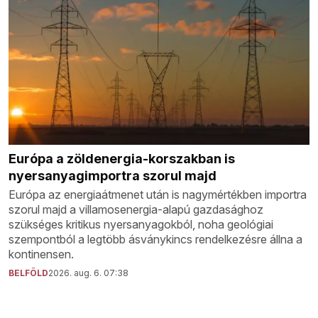
Európa a zöldenergia-korszakban is
nyersanyagimportra szorul majd
Európa az energiaátmenet után is nagymértékben importra
szorul majd a villamosenergia-alapú gazdasághoz
szükséges kritikus nyersanyagokból, noha geológiai
szempontból a legtöbb ásványkincs rendelkezésre állna a
kontinensen.
BELFÖLD
2026. aug. 6. 07:38