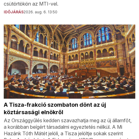
csütörtökön az MTI-vel.
IDŐJÁRÁS
2026. aug. 6. 13:50
A Tisza-frakció szombaton dönt az új
köztársasági elnökről
Az Országgyűlés kedden szavazhatja meg az új államfőt,
a korábban beígért társadalmi egyeztetés nélkül. A Mi
Hazánk Tóth Mátét jelöli, a Tisza jelöltje sokak szerint