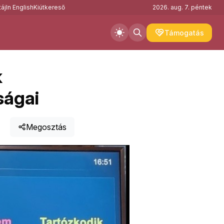
áj
In English
Kiútkereső
2026. aug. 7. péntek
Támogatás
k
ságai
Megosztás