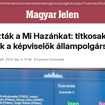
Külföld
Videó
Gyermekvédelem
Bűnügy
Gazdaság
Kultúra
Sport
Tudomány
Ökot
ták a Mi Hazánkat: titkosa
 a képviselők állampolgár
LD
2023. dec. 6. 17:48
2 perces olvasmány