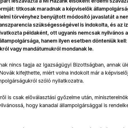
párt leszavazta a Mi Hazánk elsőként érdemi szavazá
ormját: titkosak maradnak a képviselők állampolgársá
elmi törvényhez benyújtott módosító javaslatát a ne
ranszparencia szükségességével is indokolta, és az iz
ivatkozta példaként, ott ugyanis nemcsak nyilvános a
állampolgársága, hanem ilyen esetben dönteniük kell:
król vagy mandátumukról mondanak le.
ak nincs tagja az Igazságügyi Bizottságban, annak ül
Novák kifejthette, miért volna indokolt már a képviselő
mpolgárságukról szóló nyilatkozatra.
ől is csak előválasztási győzelme után, miniszterelnök-
yilvánossá, hogy kanadai állampolgársággal is rendelke