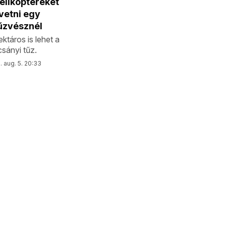
elikoptereket
evetni egy
űzvésznél
ktáros is lehet a
sányi tűz.
 aug. 5. 20:33