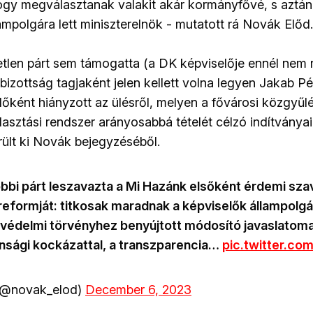
gy megválasztanak valakit akár kormányfővé, s aztán 
ampolgára lett miniszterelnök - mutatott rá Novák Előd.
etlen párt sem támogatta (a DK képviselője ennél nem
bizottság tagjaként jelen kellett volna legyen Jakab Pé
lőként hiányzott az ülésről, melyen a fővárosi közgyűlé
lasztási rendszer arányosabbá tételét célzó indítványai
derült ki Novák bejegyzéséből.
bbi párt leszavazta a Mi Hazánk elsőként érdemi sza
 reformját: titkosak maradnak a képviselők állampolgá
védelmi törvényhez benyújtott módosító javaslatoma
sági kockázattal, a transzparencia…
pic.twitter.c
(@novak_elod)
December 6, 2023