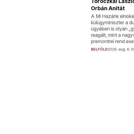
Toroczkai László
Orbán Anitát
A Mi Hazánk elnöke 
külügyminiszter a du
ügyében is olyan „
reagált, mint a nagy
premontrei rend ese
BELFÖLD
2026. aug. 6. 