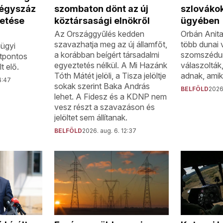
négyszáz
szombaton dönt az új
szlovákok
etése
köztársasági elnökről
ügyében
Az Országgyűlés kedden
Orbán Anita
szavazhatja meg az új államfőt,
több dunai v
ügyi
a korábban beígért társadalmi
szomszédunk
ötpontos
egyeztetés nélkül. A Mi Hazánk
válaszolták
t elő.
Tóth Mátét jelöli, a Tisza jelöltje
adnak, amik
4:47
sokak szerint Baka András
BELFÖLD
2026.
lehet. A Fidesz és a KDNP nem
vesz részt a szavazáson és
jelöltet sem állítanak.
BELFÖLD
2026. aug. 6. 12:37