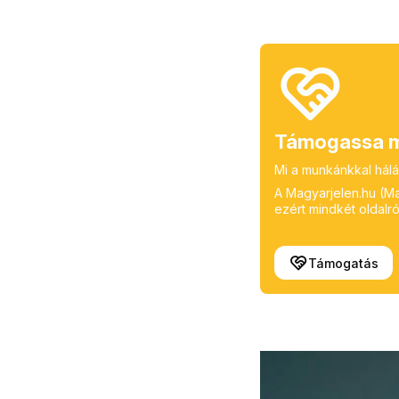
Támogassa m
Mi a munkánkkal hálá
A Magyarjelen.hu (Mag
ezért mindkét oldalról
Támogatás