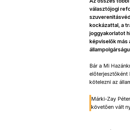
Az összes többi 
választójogi ref
szuverenitásvéd
kockázattal, a t
joggyakorlatot h
képviselők más 
állampolgárságu
Bár a Mi Hazánkn
előterjesztőként 
kötelezni az álla
Márki-Zay Péterr
követően vált n