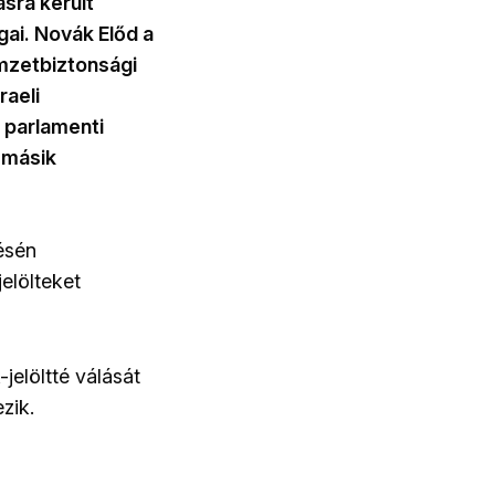
sra került
gai. Novák Előd a
mzetbiztonsági
raeli
 parlamenti
 másik
ésén
jelölteket
jelöltté válását
zik.