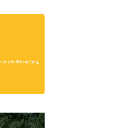
ellenzéktől nem függ,