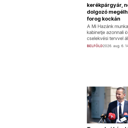
kerékpárgyár, 
dolgozó megélh
forog kockán
A Mi Hazánk munka
kabinetje azonnali 
cselekvési tervvel áll
BELFÖLD
2026. aug. 6. 1