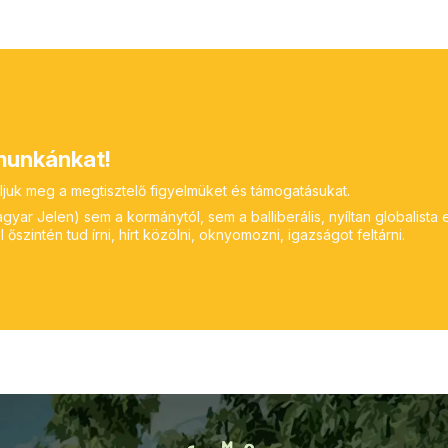
unkánkat!
ljuk meg a megtisztelő figyelmüket és támogatásukat.
yar Jelen) sem a kormánytól, sem a balliberális, nyíltan globalista 
 őszintén tud írni, hírt közölni, oknyomozni, igazságot feltárni.