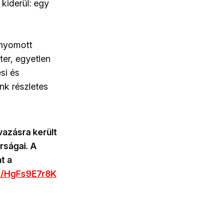
kiderül: egy
 nyomott
ter, egyetlen
si és
nk részletes
vazásra került
rságai. A
t a
om/HgFs9E7r8K