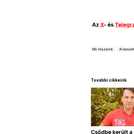
Az
X
- és
Teleg
Mi Hazánk
Kiemel
További cikkeink
Csődbe került a