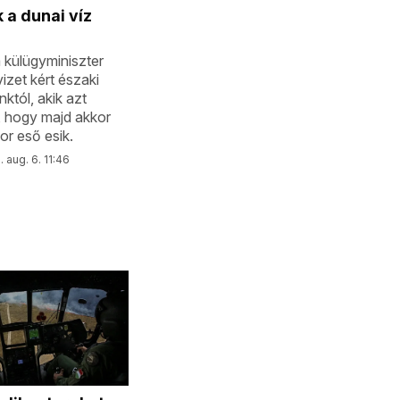
 a dunai víz
 külügyminiszter
izet kért északi
tól, akik azt
, hogy majd akkor
or eső esik.
 aug. 6. 11:46