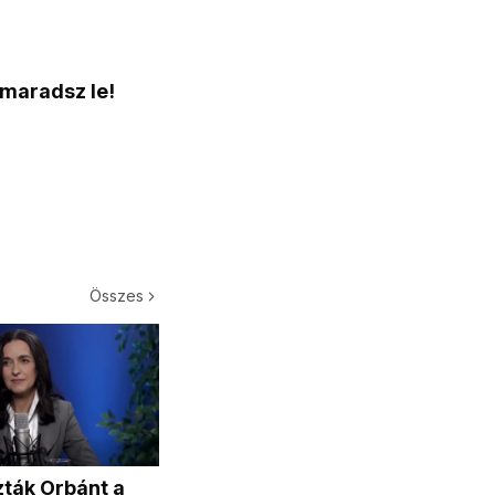
 maradsz le!
Összes
ták Orbánt a