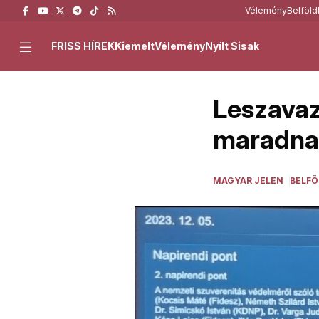
Vélemény
Belföld
FRISS HÍREK
Kiemelt
Vélemény
Nyílt Sisak
Leszavaz
maradnak
MAGYAR JELEN
BELFÖ