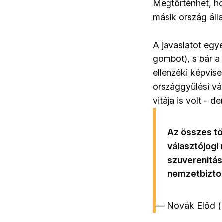
Megtörténhet, ho
másik ország áll
A javaslatot egy
gombot), s bár a 
ellenzéki képvise
országgyűlési vá
vitája is volt - 
Az összes tö
választójogi
szuverenitás
nemzetbizton
— Novák Előd 