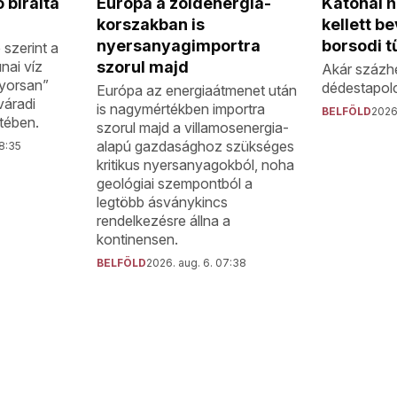
 bírálta
Katonai h
Európa a zöldenergia-
kellett b
korszakban is
borsodi t
nyersanyagimportra
szerint a
nai víz
szorul majd
Akár százhe
gyorsan”
dédestapolc
Európa az energiaátmenet után
váradi
is nagymértékben importra
BELFÖLD
2026.
tében.
szorul majd a villamosenergia-
alapú gazdasághoz szükséges
08:35
kritikus nyersanyagokból, noha
geológiai szempontból a
legtöbb ásványkincs
rendelkezésre állna a
kontinensen.
BELFÖLD
2026. aug. 6. 07:38