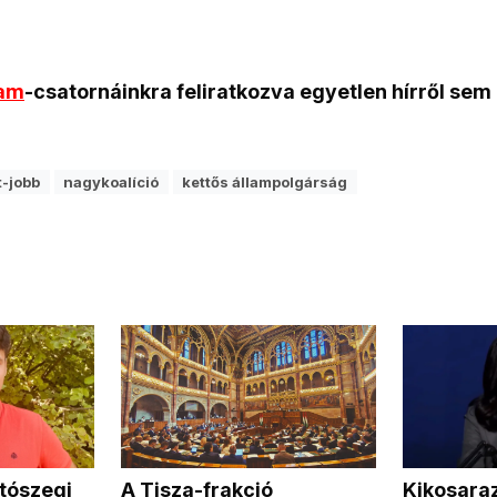
ram
-csatornáinkra feliratkozva egyetlen hírről sem
t-jobb
nagykoalíció
kettős állampolgárság
 tószegi
A Tisza-frakció
Kikosaraz