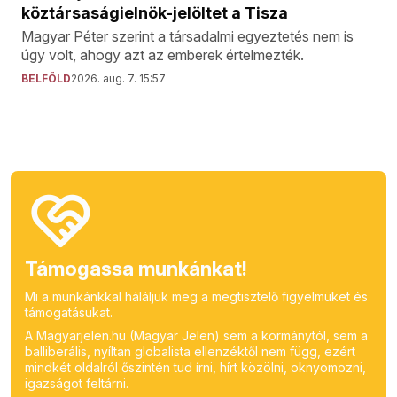
köztársaságielnök-jelöltet a Tisza
Magyar Péter szerint a társadalmi egyeztetés nem is
úgy volt, ahogy azt az emberek értelmezték.
BELFÖLD
2026. aug. 7. 15:57
Támogassa munkánkat!
Mi a munkánkkal háláljuk meg a megtisztelő figyelmüket és
támogatásukat.
A Magyarjelen.hu (Magyar Jelen) sem a kormánytól, sem a
balliberális, nyíltan globalista ellenzéktől nem függ, ezért
mindkét oldalról őszintén tud írni, hírt közölni, oknyomozni,
igazságot feltárni.