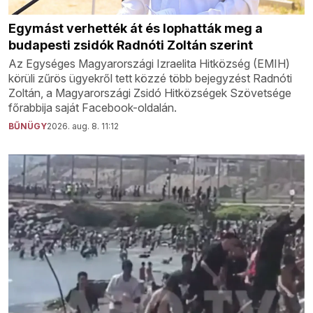
Egymást verhették át és lophatták meg a
budapesti zsidók Radnóti Zoltán szerint
Az Egységes Magyarországi Izraelita Hitközség (EMIH)
körüli zűrös ügyekről tett közzé több bejegyzést Radnóti
Zoltán, a Magyarországi Zsidó Hitközségek Szövetsége
főrabbija saját Facebook-oldalán.
BŰNÜGY
2026. aug. 8. 11:12