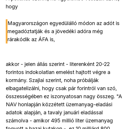
hogy
Magyarországon egyedülálló módon az adót is
megadóztatják és a jövedéki adóra még
rárakódik az ÁFA is,
akkor - jelen állás szerint - literenként 20-22
forintos indokolatlan emelést hajtott végre a
kormány. Szajlai szerint, noha próbálják
elbagatelizálni, hogy csak pár forintról van szó,
összességében ez iszonyatosan nagy összeg. "A
NAV honlapján közzétett üzemanyag-eladási
adatok alapján, a tavaly januári eladással
számolva - amikor 495 millió liter üzemanyag
fogyott a hazai kutakon -, ez 10 milliárd 800