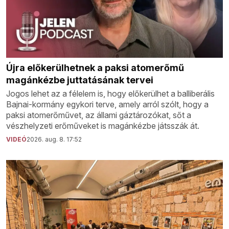
Újra előkerülhetnek a paksi atomerőmű
magánkézbe juttatásának tervei
Jogos lehet az a félelem is, hogy előkerülhet a balliberális
Bajnai-kormány egykori terve, amely arról szólt, hogy a
paksi atomerőművet, az állami gáztározókat, sőt a
vészhelyzeti erőműveket is magánkézbe játsszák át.
VIDEÓ
2026. aug. 8. 17:52