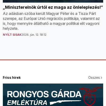
„Miniszterelnök úrtól ez maga az önleleplezés!”
Az adásban szóba került Magyar Péter és a Tisza Párt
szerepe, az Európai Unió migrációs politikája, valamint az
is, hogy mennyire átlátható a magyar politikai elit vagyoni
helyzete.
NYÍLT SISAK
2026. jún. 12. 18:12
Friss hírek
Összes