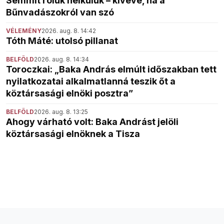
Semmit róluk nélkülük – kivéve, ha a
Bűnvadászokról van szó
VÉLEMÉNY
2026. aug. 8. 14:42
Tóth Máté: utolsó pillanat
BELFÖLD
2026. aug. 8. 14:34
Toroczkai: „Baka András elmúlt időszakban tett
nyilatkozatai alkalmatlanná teszik őt a
köztársasági elnöki posztra”
BELFÖLD
2026. aug. 8. 13:25
Ahogy várható volt: Baka Andrást jelöli
köztársasági elnöknek a Tisza