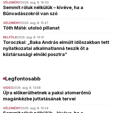
VÉLEMÉNY
2026. aug. 8. 16:33
Semmit róluk nélkülük – kivéve, ha a
Bűnvadászokról van szó
VÉLEMÉNY
2026. aug. 8. 15:47
Tóth Máté: utolsó pillanat
BELFÖLD
2026. aug. 8. 14:41
Toroczkai: „Baka András elmúlt időszakban tett
nyilatkozatai alkalmatlanná teszik őt a
köztársasági elnöki posztra”
Legfontosabb
VIDEÓ
2026. aug. 8. 13:58
Újra előkerülhetnek a paksi atomerőmű
magánkézbe juttatásának tervei
VÉLEMÉNY
2026. aug. 8. 10:24