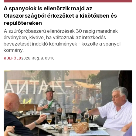
A spanyolok is ellenőrzik majd az
Olaszországból érkezőket a kikötőkben és
repülőtereken
A szúrópróbaszerű ellenőrzések 30 napig maradnak
érvényben, kivéve, ha változnak az intézkedés
bevezetését indokló körülmények - közölte a spanyol
kormány.
KÜLFÖLD
2026. aug. 8. 08:10