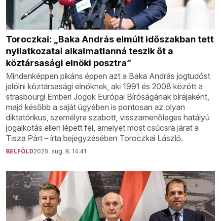
Toroczkai: „Baka András elmúlt időszakban tett
nyilatkozatai alkalmatlanná teszik őt a
köztársasági elnöki posztra”
Mindenképpen pikáns éppen azt a Baka András jogtudóst
jelölni köztársasági elnöknek, aki 1991 és 2008 között a
strasbourgi Emberi Jogok Európai Bíróságának bírájaként,
majd később a saját ügyében is pontosan az olyan
diktatórikus, személyre szabott, visszamenőleges hatályú
jogalkotás ellen lépett fel, amelyet most csúcsra járat a
Tisza Párt – írta bejegyzésében Toroczkai László.
BELFÖLD
2026. aug. 8. 14:41