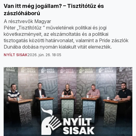
Van itt még jogállam? – Tisztítótűz és
zászlóháború
A résztvevők Magyar
Péter „Tisztítótűz ” műveletének politikai és jogi
következményeit, az elszámoltatás és a politikai
tisztogatás közötti határvonalat, valamint a Pride zászlók
Dunába dobása nyomán kialakult vitát elemezték.
NYÍLT SISAK
2026. jún. 26. 18:05