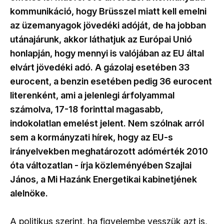
kommunikáció, hogy Brüsszel miatt kell emelni
az üzemanyagok jövedéki adóját, de ha jobban
utánajárunk, akkor láthatjuk az Európai Unió
honlapján, hogy mennyi is valójában az EU által
elvárt jövedéki adó. A gázolaj esetében 33
eurocent, a benzin esetében pedig 36 eurocent
literenként, ami a jelenlegi árfolyammal
számolva, 17-18 forinttal magasabb,
indokolatlan emelést jelent. Nem szólnak arról
sem a kormányzati hírek, hogy az EU-s
irányelvekben meghatározott adómérték 2010
óta változatlan - írja közleményében Szajlai
János, a Mi Hazánk Energetikai kabinetjének
alelnöke.
A politikus szerint, ha figyelembe vesszük azt is,