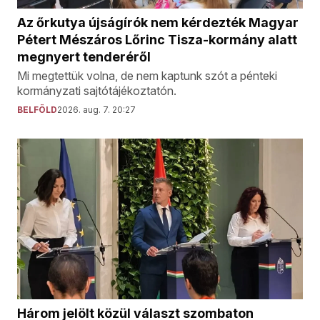
Az őrkutya újságírók nem kérdezték Magyar
Pétert Mészáros Lőrinc Tisza-kormány alatt
megnyert tenderéről
Mi megtettük volna, de nem kaptunk szót a pénteki
kormányzati sajtótájékoztatón.
BELFÖLD
2026. aug. 7. 20:27
Három jelölt közül választ szombaton