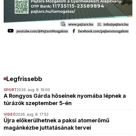
Legfrissebb
SPORT
2026. aug. 8. 19:00
A Rongyos Gárda hőseinek nyomába lépnek a
túrázók szeptember 5-én
VIDEÓ
2026. aug. 8. 17:52
Újra előkerülhetnek a paksi atomerőmű
magánkézbe juttatásának tervei