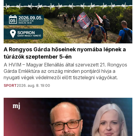
A Rongyos Gárda hőseinek nyomába lépnek a
túrázók szeptember 5-én
A HVIM – Magyar Ellenállás által szervezett 21. Rongyos
Gárda Emléktúra az ország minden pontjáról hívja a
nyugati végek védelmezői előtt tisztelegni vágyókat.
SPORT
2026. aug. 8. 19:00