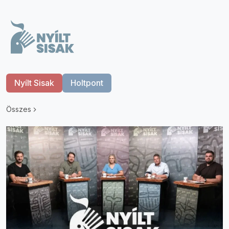
Nyílt Sisak
Holtpont
Összes