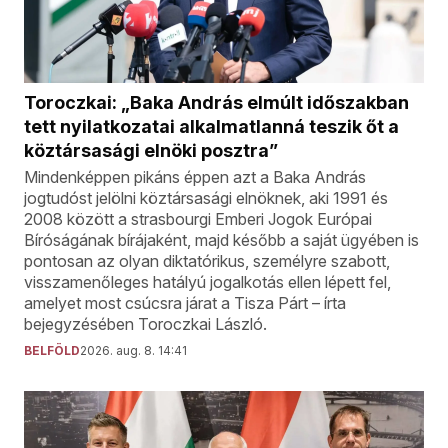
Toroczkai: „Baka András elmúlt időszakban
tett nyilatkozatai alkalmatlanná teszik őt a
köztársasági elnöki posztra”
Mindenképpen pikáns éppen azt a Baka András
jogtudóst jelölni köztársasági elnöknek, aki 1991 és
2008 között a strasbourgi Emberi Jogok Európai
Bíróságának bírájaként, majd később a saját ügyében is
pontosan az olyan diktatórikus, személyre szabott,
visszamenőleges hatályú jogalkotás ellen lépett fel,
amelyet most csúcsra járat a Tisza Párt – írta
bejegyzésében Toroczkai László.
BELFÖLD
2026. aug. 8. 14:41