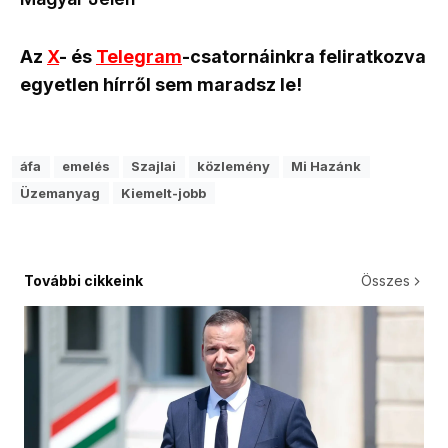
Az
X
- és
Telegram
-csatornáinkra feliratkozva
egyetlen hírről sem maradsz le!
áfa
emelés
Szajlai
közlemény
Mi Hazánk
Üzemanyag
Kiemelt-jobb
További cikkeink
Összes