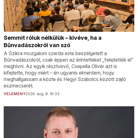
Semmit róluk nélkülük – kivéve, ha a
Bűnvadászokról van szó
A Szikra mozgalom szerda este beszélgetett a
Bűnvadászokról, csak éppen az érintetteket „felejtették el”
meghívni. Az egyik résztvevő, Csepella Olivér azt is
kifejtette, hogy miért – én ugyanis elmentem, hogy
meghallgassam a közte és Hegyi Szabolcs között zajló
eszmecserét.
VÉLEMÉNY
2026. aug. 8. 16:33