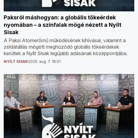
Paksról máshogyan: a globális tőkeérdek
nyomában – a színfalak mögé nézett a Nyílt
Sisak
A Paksi Atomerőmű működésének kihívásai, valamint a
zöldátállás mögött meghúzódó globális tőkeérdekek
kerültek a Nyílt Sisak legújabb adásának középpontjába.
NYÍLT SISAK
2026. aug. 7. 18:01