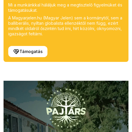
Mi a munkánkkal háláljuk meg a megtisztelő figyelmüket és
támogatásukat.
A Magyarjelen.hu (Magyar Jelen) sem a kormánytól, sem a
balliberális, nyíltan globalista ellenzéktől nem függ, ezért
mindkét oldalról őszintén tud írni, hírt közölni, oknyomozni,
igazságot feltárni.
Támogatás