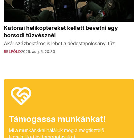
Katonai helikoptereket kellett bevetni egy
borsodi tűzvésznél
Akár százhektáros is lehet a dédestapolcsányi tűz.
BELFÖLD
2026. aug. 5. 20:33
Támogassa munkánkat!
Mi a munkánkkal háláljuk meg a megtisztelő
figyelmüket és támogatásukat.