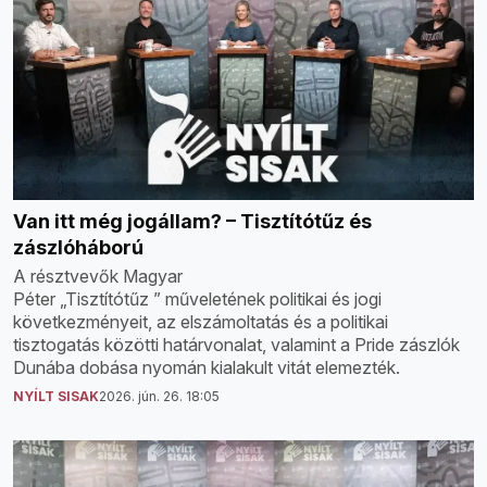
Van itt még jogállam? – Tisztítótűz és
zászlóháború
A résztvevők Magyar
Péter „Tisztítótűz ” műveletének politikai és jogi
következményeit, az elszámoltatás és a politikai
tisztogatás közötti határvonalat, valamint a Pride zászlók
Dunába dobása nyomán kialakult vitát elemezték.
NYÍLT SISAK
2026. jún. 26. 18:05