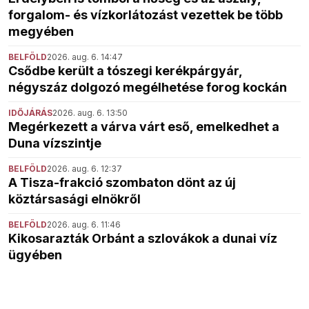
forgalom- és vízkorlátozást vezettek be több
megyében
BELFÖLD
2026. aug. 6. 14:47
Csődbe került a tószegi kerékpárgyár,
négyszáz dolgozó megélhetése forog kockán
IDŐJÁRÁS
2026. aug. 6. 13:50
Megérkezett a várva várt eső, emelkedhet a
Duna vízszintje
BELFÖLD
2026. aug. 6. 12:37
A Tisza-frakció szombaton dönt az új
köztársasági elnökről
BELFÖLD
2026. aug. 6. 11:46
Kikosarazták Orbánt a szlovákok a dunai víz
ügyében