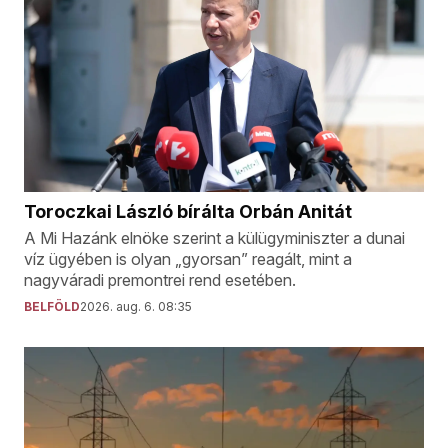
Toroczkai László bírálta Orbán Anitát
A Mi Hazánk elnöke szerint a külügyminiszter a dunai
víz ügyében is olyan „gyorsan” reagált, mint a
nagyváradi premontrei rend esetében.
BELFÖLD
2026. aug. 6. 08:35