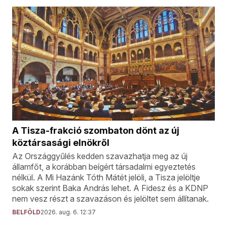
A Tisza-frakció szombaton dönt az új
köztársasági elnökről
Az Országgyűlés kedden szavazhatja meg az új
államfőt, a korábban beígért társadalmi egyeztetés
nélkül. A Mi Hazánk Tóth Mátét jelöli, a Tisza jelöltje
sokak szerint Baka András lehet. A Fidesz és a KDNP
nem vesz részt a szavazáson és jelöltet sem állítanak.
BELFÖLD
2026. aug. 6. 12:37