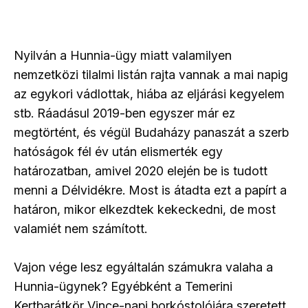
Nyilván a Hunnia-ügy miatt valamilyen
nemzetközi tilalmi listán rajta vannak a mai napig
az egykori vádlottak, hiába az eljárási kegyelem
stb. Ráadásul 2019-ben egyszer már ez
megtörtént, és végül Budaházy panaszát a szerb
hatóságok fél év után elismerték egy
határozatban, amivel 2020 elején be is tudott
menni a Délvidékre. Most is átadta ezt a papírt a
határon, mikor elkezdtek kekeckedni, de most
valamiét nem számított.
Vajon vége lesz egyáltalán számukra valaha a
Hunnia-ügynek? Egyébként a Temerini
Kertbarátkör Vince-napi borkóstolójára szeretett