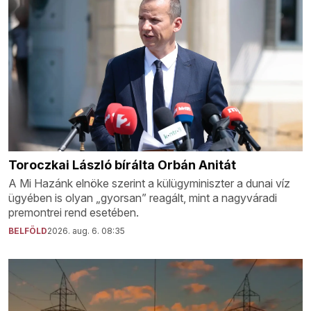
Toroczkai László bírálta Orbán Anitát
A Mi Hazánk elnöke szerint a külügyminiszter a dunai víz
ügyében is olyan „gyorsan” reagált, mint a nagyváradi
premontrei rend esetében.
BELFÖLD
2026. aug. 6. 08:35