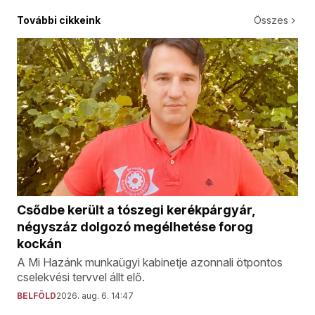
További cikkeink
Összes
Csődbe került a tószegi kerékpárgyár,
négyszáz dolgozó megélhetése forog
kockán
A Mi Hazánk munkaügyi kabinetje azonnali ötpontos
cselekvési tervvel állt elő.
BELFÖLD
2026. aug. 6. 14:47