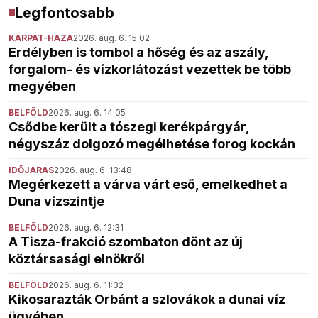
Legfontosabb
KÁRPÁT-HAZA
2026. aug. 6. 15:02
Erdélyben is tombol a hőség és az aszály,
forgalom- és vízkorlátozást vezettek be több
megyében
BELFÖLD
2026. aug. 6. 14:05
Csődbe került a tószegi kerékpárgyár,
négyszáz dolgozó megélhetése forog kockán
IDŐJÁRÁS
2026. aug. 6. 13:48
Megérkezett a várva várt eső, emelkedhet a
Duna vízszintje
BELFÖLD
2026. aug. 6. 12:31
A Tisza-frakció szombaton dönt az új
köztársasági elnökről
BELFÖLD
2026. aug. 6. 11:32
Kikosarazták Orbánt a szlovákok a dunai víz
ügyében