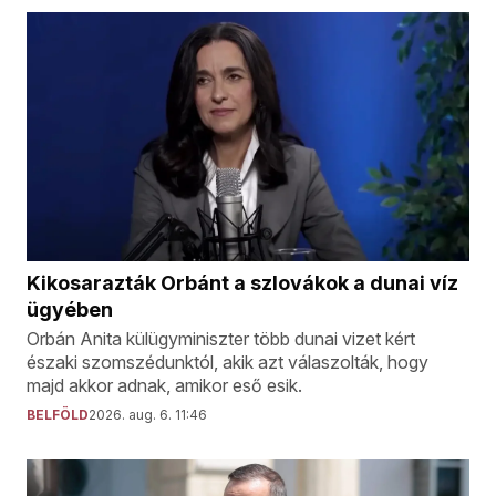
Kikosarazták Orbánt a szlovákok a dunai víz
ügyében
Orbán Anita külügyminiszter több dunai vizet kért
északi szomszédunktól, akik azt válaszolták, hogy
majd akkor adnak, amikor eső esik.
BELFÖLD
2026. aug. 6. 11:46