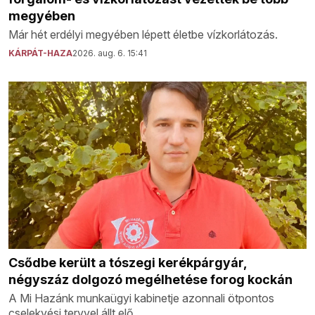
megyében
Már hét erdélyi megyében lépett életbe vízkorlátozás.
KÁRPÁT-HAZA
2026. aug. 6. 15:41
Csődbe került a tószegi kerékpárgyár,
négyszáz dolgozó megélhetése forog kockán
A Mi Hazánk munkaügyi kabinetje azonnali ötpontos
cselekvési tervvel állt elő.