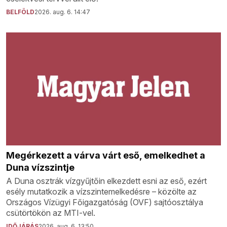
BELFÖLD
2026. aug. 6. 14:47
Megérkezett a várva várt eső, emelkedhet a
Duna vízszintje
A Duna osztrák vízgyűjtőin elkezdett esni az eső, ezért
esély mutatkozik a vízszintemelkedésre – közölte az
Országos Vízügyi Főigazgatóság (OVF) sajtóosztálya
csütörtökön az MTI-vel.
IDŐJÁRÁS
2026. aug. 6. 13:50