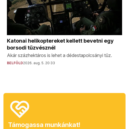
Katonai helikoptereket kellett bevetni egy
borsodi tűzvésznél
Akár százhektáros is lehet a dédestapolcsányi tűz.
BELFÖLD
2026. aug. 5. 20:33
Támogassa munkánkat!