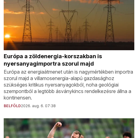
Európa a zöldenergia-korszakban is
nyersanyagimportra szorul majd
Európa az energiaátmenet után is nagymértékben importra
szorul majd a villamosenergia-alapú gazdasághoz
szükséges kritikus nyersanyagokból, noha geológiai
szempontból a legtöbb ásványkincs rendelkezésre állna a
kontinensen.
BELFÖLD
2026. aug. 6. 07:38