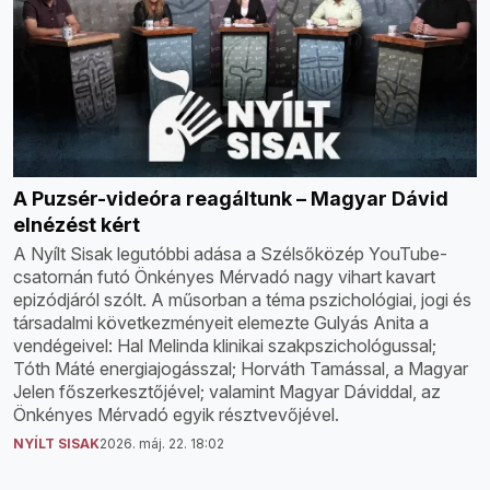
A Puzsér-videóra reagáltunk – Magyar Dávid
elnézést kért
A Nyílt Sisak legutóbbi adása a Szélsőközép YouTube-
csatornán futó Önkényes Mérvadó nagy vihart kavart
epizódjáról szólt. A műsorban a téma pszichológiai, jogi és
társadalmi következményeit elemezte Gulyás Anita a
vendégeivel: Hal Melinda klinikai szakpszichológussal;
Tóth Máté energiajogásszal; Horváth Tamással, a Magyar
Jelen főszerkesztőjével; valamint Magyar Dáviddal, az
Önkényes Mérvadó egyik résztvevőjével.
NYÍLT SISAK
2026. máj. 22. 18:02