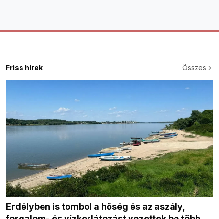
Friss hírek
Összes
Erdélyben is tombol a hőség és az aszály,
forgalom- és vízkorlátozást vezettek be több