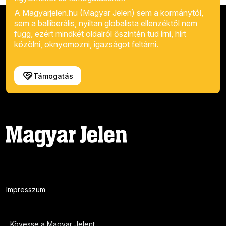
A Magyarjelen.hu (Magyar Jelen) sem a kormánytól,
sem a balliberális, nyíltan globalista ellenzéktől nem
függ, ezért mindkét oldalról őszintén tud írni, hírt
közölni, oknyomozni, igazságot feltárni.
Támogatás
Impresszum
Kövesse a Magyar Jelent