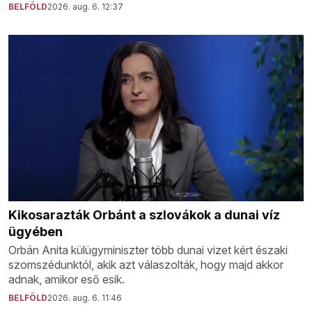
BELFÖLD
2026. aug. 6. 12:37
Kikosarazták Orbánt a szlovákok a dunai víz
ügyében
Orbán Anita külügyminiszter több dunai vizet kért északi
szomszédunktól, akik azt válaszolták, hogy majd akkor
adnak, amikor eső esik.
BELFÖLD
2026. aug. 6. 11:46