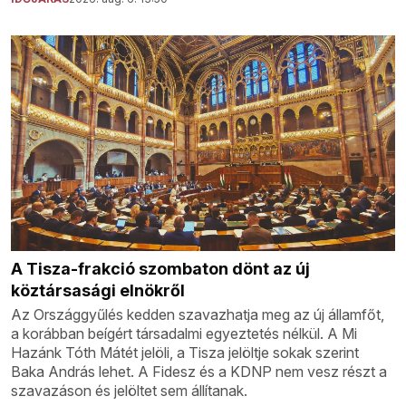
A Tisza-frakció szombaton dönt az új
köztársasági elnökről
Az Országgyűlés kedden szavazhatja meg az új államfőt,
a korábban beígért társadalmi egyeztetés nélkül. A Mi
Hazánk Tóth Mátét jelöli, a Tisza jelöltje sokak szerint
Baka András lehet. A Fidesz és a KDNP nem vesz részt a
szavazáson és jelöltet sem állítanak.