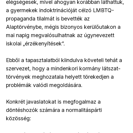
elégségesek, mivel ahogyan korábban láthattuk,
a gyermekek indoktrinációját célzó LMBTQ-
propaganda tilalmát is bevették az
Alaptörvénybe, mégis bizonyos kerülőutakon a
mai napig megvalósulhatnak az úgynevezett
iskolai „érzékenyítések”.
Ebből a tapasztalatból kiindulva követeli tehát a
szervezet, hogy a mindenkori kormány látszat-
törvények meghozatala helyett törekedjen a
problémák valódi megoldására.
Konkrét javaslatokat is megfogalmaz a
döntéshozók számára a normalitáspárti
közösség: