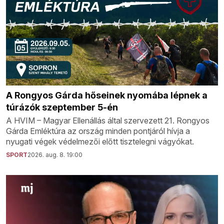
A Rongyos Gárda hőseinek nyomába lépnek a
túrázók szeptember 5-én
A HVIM – Magyar Ellenállás által szervezett 21. Rongyos
Gárda Emléktúra az ország minden pontjáról hívja a
nyugati végek védelmezői előtt tisztelegni vágyókat.
SPORT
2026. aug. 8. 19:00