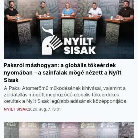
Paksról máshogyan: a globális tőkeérdek
nyomában – a színfalak mögé nézett a Nyílt
Sisak
A Paksi Atomerőmű működésének kihívásai, valamint a
zöldátállás mögött meghúzódó globális tőkeérdekek
kerültek a Nyílt Sisak legújabb adásának középpontjába.
NYÍLT SISAK
2026. aug. 7. 18:01