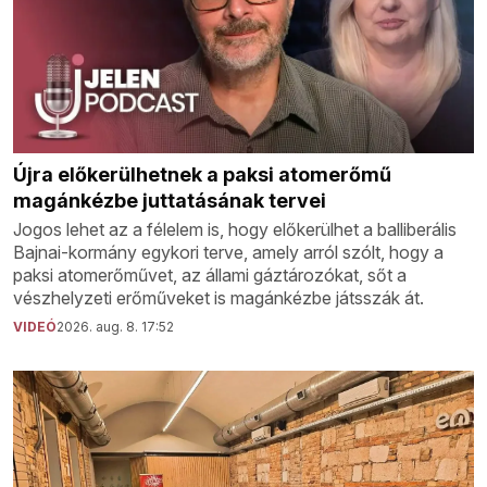
Újra előkerülhetnek a paksi atomerőmű
magánkézbe juttatásának tervei
Jogos lehet az a félelem is, hogy előkerülhet a balliberális
Bajnai-kormány egykori terve, amely arról szólt, hogy a
paksi atomerőművet, az állami gáztározókat, sőt a
vészhelyzeti erőműveket is magánkézbe játsszák át.
VIDEÓ
2026. aug. 8. 17:52