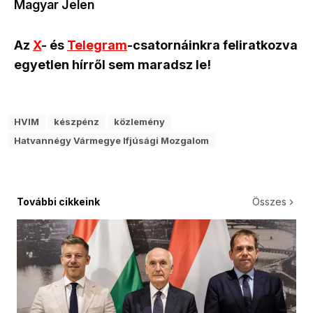
Magyar Jelen
Az
X
- és
Telegram
-csatornáinkra feliratkozva
egyetlen hírről sem maradsz le!
HVIM
készpénz
közlemény
Hatvannégy Vármegye Ifjúsági Mozgalom
További cikkeink
Összes