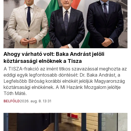
Ahogy várható volt: Baka Andrást jelöli
köztársasági elnöknek a Tisza
A TISZA-frakció az imént titkos szavazással meghozta az
eddigi egyik legfontosabb döntését: Dr. Baka Andrást, a
Legfelsőbb Bíróság korábbi elnökét jelöljük Magyarország
köztársasági elnökének. A Mi Hazánk Mozgalom jelöltje
Tóth Máté.
BELFÖLD
2026. aug. 8. 13:31