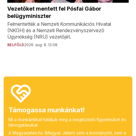
Vezetőket mentett fel Pósfai Gábor
belügyminiszter
Felmentették a Nemzeti Kommunikációs Hivatal
(NKOH) és a Nemzeti Rendezvényszervező
Ügynökség (NRÜ) vezetőjét.
BELFÖLD
2026. aug. 8. 12:08
Támogassa munkánkat!
Mi a munkánkkal háláljuk meg a megtisztelő figyelmüket és
támogatásukat.
A Magyarjelen.hu (Magyar Jelen) sem a kormánytól, sem a