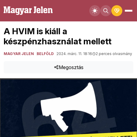
A HVIM is kiáll a
készpénzhasználat mellett
MAGYAR JELEN
BELFÖLD
2024. márc. 11. 18:16
2 perces olvasmány
Megosztás