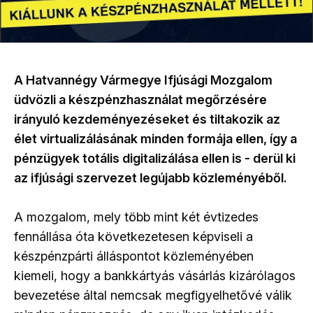
A Hatvannégy Vármegye Ifjúsági Mozgalom
üdvözli a készpénzhasználat megőrzésére
irányuló kezdeményezéseket és tiltakozik az
élet virtualizálásának minden formája ellen, így a
pénzügyek totális digitalizálása ellen is - derül ki
az ifjúsági szervezet legújabb közleményéből.
A mozgalom, mely több mint két évtizedes
fennállása óta következetesen képviseli a
készpénzpárti álláspontot közleményében
kiemeli, hogy a bankkártyás vásárlás kizárólagos
bevezetése által nemcsak megfigyelhetővé válik