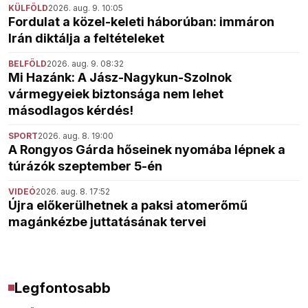
KÜLFÖLD
2026. aug. 9. 10:05
Fordulat a közel-keleti háborúban: immáron
Irán diktálja a feltételeket
BELFÖLD
2026. aug. 9. 08:32
Mi Hazánk: A Jász-Nagykun-Szolnok
vármegyeiek biztonsága nem lehet
másodlagos kérdés!
SPORT
2026. aug. 8. 19:00
A Rongyos Gárda hőseinek nyomába lépnek a
túrázók szeptember 5-én
VIDEÓ
2026. aug. 8. 17:52
Újra előkerülhetnek a paksi atomerőmű
magánkézbe juttatásának tervei
Legfontosabb