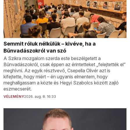
Semmit róluk nélkülük – kivéve, ha a
Bűnvadászokról van szó
A Szikra mozgalom szerda este beszélgetett a
Bűnvadászokról, csak éppen az érintetteket „felejtették el”
meghívni. Az egyik résztvevő, Csepella Olivér azt is
kifejtette, hogy miért – én ugyanis elmentem, hogy
meghallgassam a közte és Hegyi Szabolcs között zajló
eszmecserét.
VÉLEMÉNY
2026. aug. 8. 16:33