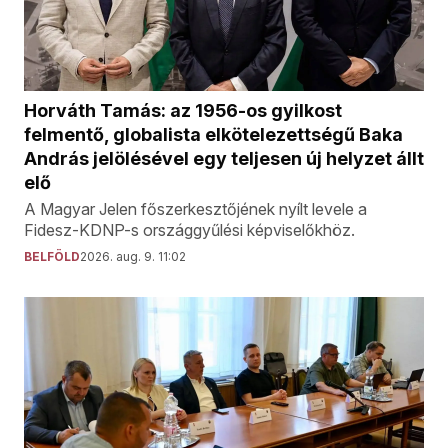
Horváth Tamás: az 1956-os gyilkost
felmentő, globalista elkötelezettségű Baka
András jelölésével egy teljesen új helyzet állt
elő
A Magyar Jelen főszerkesztőjének nyílt levele a
Fidesz-KDNP-s országgyűlési képviselőkhöz.
BELFÖLD
2026. aug. 9. 11:02