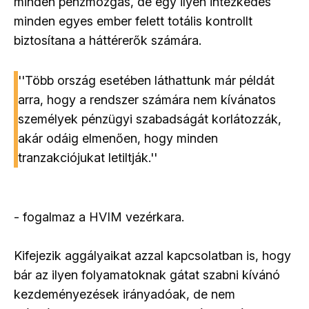
minden pénzmozgás, de egy ilyen intézkedés
minden egyes ember felett totális kontrollt
biztosítana a háttérerők számára.
''Több ország esetében láthattunk már példát
arra, hogy a rendszer számára nem kívánatos
személyek pénzügyi szabadságát korlátozzák,
akár odáig elmenően, hogy minden
tranzakciójukat letiltják.''
- fogalmaz a HVIM vezérkara.
Kifejezik aggályaikat azzal kapcsolatban is, hogy
bár az ilyen folyamatoknak gátat szabni kívánó
kezdeményezések irányadóak, de nem