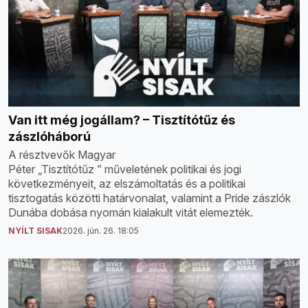
Van itt még jogállam? – Tisztítótűz és
zászlóháború
A résztvevők Magyar
Péter „Tisztítótűz ” műveletének politikai és jogi
következményeit, az elszámoltatás és a politikai
tisztogatás közötti határvonalat, valamint a Pride zászlók
Dunába dobása nyomán kialakult vitát elemezték.
NYÍLT SISAK
2026. jún. 26. 18:05