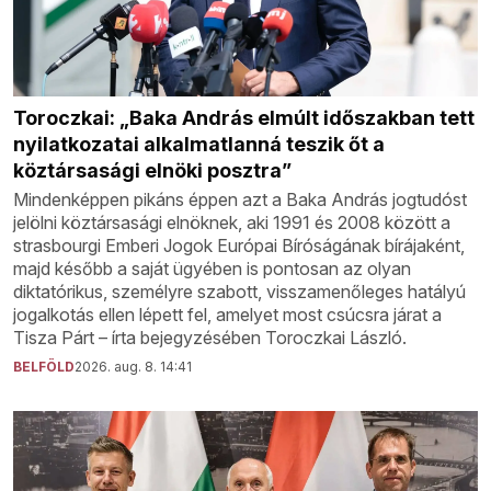
Toroczkai: „Baka András elmúlt időszakban tett
nyilatkozatai alkalmatlanná teszik őt a
köztársasági elnöki posztra”
Mindenképpen pikáns éppen azt a Baka András jogtudóst
jelölni köztársasági elnöknek, aki 1991 és 2008 között a
strasbourgi Emberi Jogok Európai Bíróságának bírájaként,
majd később a saját ügyében is pontosan az olyan
diktatórikus, személyre szabott, visszamenőleges hatályú
jogalkotás ellen lépett fel, amelyet most csúcsra járat a
Tisza Párt – írta bejegyzésében Toroczkai László.
BELFÖLD
2026. aug. 8. 14:41