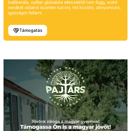
balliberális, nyíltan globalista ellenzéktől nem függ, ezért
mindkét oldalról őszintén tud írni, hírt közölni, oknyomozni,
igazságot feltárni.
Támogatás