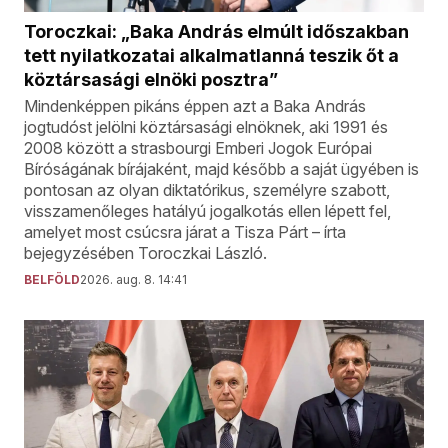
Toroczkai: „Baka András elmúlt időszakban
tett nyilatkozatai alkalmatlanná teszik őt a
köztársasági elnöki posztra”
Mindenképpen pikáns éppen azt a Baka András
jogtudóst jelölni köztársasági elnöknek, aki 1991 és
2008 között a strasbourgi Emberi Jogok Európai
Bíróságának bírájaként, majd később a saját ügyében is
pontosan az olyan diktatórikus, személyre szabott,
visszamenőleges hatályú jogalkotás ellen lépett fel,
amelyet most csúcsra járat a Tisza Párt – írta
bejegyzésében Toroczkai László.
BELFÖLD
2026. aug. 8. 14:41