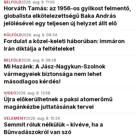
BELFÖLD
2026. aug. 9. 11:00
Horváth Tamás: az 1956-os gyilkost felmentő,
globalista elkötelezettségű Baka András
jelölésével egy teljesen új helyzet állt elő
KÜLFÖLD
2026. aug. 9. 08:34
Fordulat a közel-keleti háborúban: immáron
Irán diktálja a feltételeket
BELFÖLD
2026. aug. 9. 08:28
Mi Hazánk: A Jász-Nagykun-Szolnok
vármegyeiek biztonsága nem lehet
másodlagos kérdés!
VIDEÓ
2026. aug. 8. 13:58
Újra előkerülhetnek a paksi atomerőmű
magánkézbe juttatásának tervei
VÉLEMÉNY
2026. aug. 8. 10:24
Semmit róluk nélkülük – kivéve, ha a
Bűnvadászokról van szó