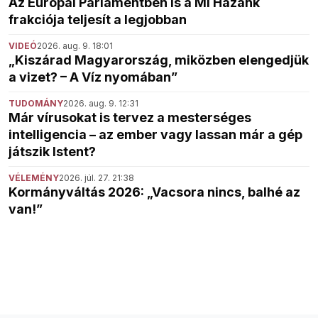
Az Európai Parlamentben is a Mi Hazánk
frakciója teljesít a legjobban
VIDEÓ
2026. aug. 9. 18:01
„Kiszárad Magyarország, miközben elengedjük
a vizet? – A Víz nyomában”
TUDOMÁNY
2026. aug. 9. 12:31
Már vírusokat is tervez a mesterséges
intelligencia – az ember vagy lassan már a gép
játszik Istent?
VÉLEMÉNY
2026. júl. 27. 21:38
Kormányváltás 2026: „Vacsora nincs, balhé az
van!”