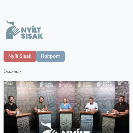
Nyílt Sisak
Holtpont
Összes