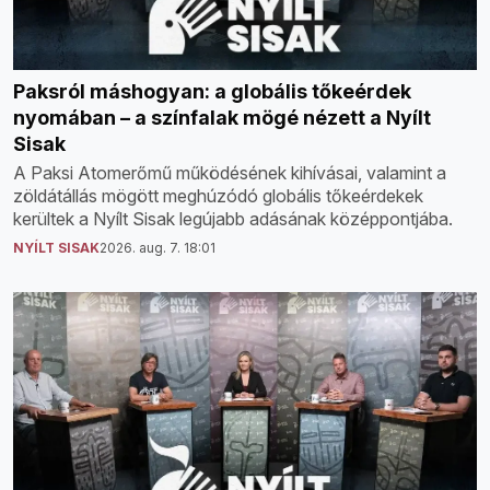
Paksról máshogyan: a globális tőkeérdek
nyomában – a színfalak mögé nézett a Nyílt
Sisak
A Paksi Atomerőmű működésének kihívásai, valamint a
zöldátállás mögött meghúzódó globális tőkeérdekek
kerültek a Nyílt Sisak legújabb adásának középpontjába.
NYÍLT SISAK
2026. aug. 7. 18:01