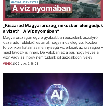
„Kiszárad Magyarország, miközben elengedjük
a vizet? – A Víz nyomában”
Magyarországon egyre gyakrabban beszélünk aszályról,
kiszáradó földekről és arról, hogy nincs elég víz. Közben
folyóinkon hatalmas mennyiségű víz érkezik az országba –
majd távozik is innen. De valóban az a baj, hogy kevés a
víz? Vagy az, hogy nem tudunk jól gazdálkodni vele?
VIDEÓ
2026. aug. 9. 18:03