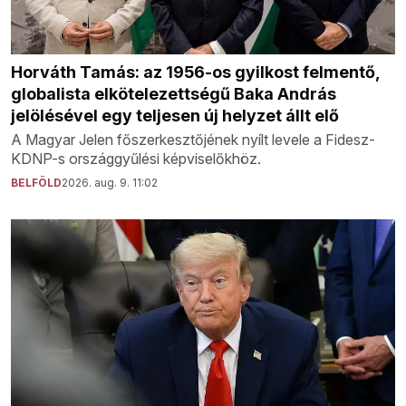
Horváth Tamás: az 1956-os gyilkost felmentő,
globalista elkötelezettségű Baka András
jelölésével egy teljesen új helyzet állt elő
A Magyar Jelen főszerkesztőjének nyílt levele a Fidesz-
KDNP-s országgyűlési képviselőkhöz.
BELFÖLD
2026. aug. 9. 11:02