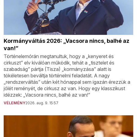
Kormányváltás 2026: „Vacsora nincs, balhé az
van!”
Történelemórán megtanultuk, hogy a „kenyeret és
cirkuszt” elv kiválóan működik, tehát a „tisztelet és
szabadság” pártja (Tisza) „kormányzása” alatt is
tökéletesen beváltja történelmi feladatát. A nagy
„rendszerváltás” után két hónappal sem igazán érezzük a
jólét reményét, de cirkusz az van. Hogy egy klasszikust
idézzek: „Vacsora nincs, balhé az van!”
VÉLEMÉNY
2026. aug. 9. 15:57