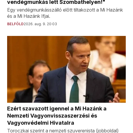
vendégmunkás lett Szombathelyen!"
Egy vendégmunkásszálló előtt tiltakozott a Mi Hazánk
és a Mi Hazánk Ifjai.
BELFÖLD
2026. aug. 9. 20:03
Ezért szavazott igennel a Mi Hazánk a
Nemzeti Vagyonvisszaszerzési és
Vagyonvédelmi Hivatalra
Toroczkai szerint a nemzeti szuverenista (jobboldal)