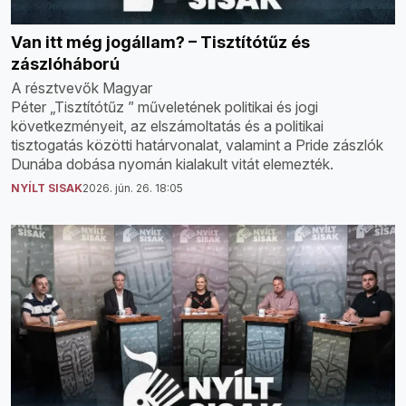
Van itt még jogállam? – Tisztítótűz és
zászlóháború
A résztvevők Magyar
Péter „Tisztítótűz ” műveletének politikai és jogi
következményeit, az elszámoltatás és a politikai
tisztogatás közötti határvonalat, valamint a Pride zászlók
Dunába dobása nyomán kialakult vitát elemezték.
NYÍLT SISAK
2026. jún. 26. 18:05