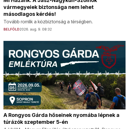
Mi Hazánk: A Jász-Nagykun-Szolnok
vármegyeiek biztonsága nem lehet
másodlagos kérdés!
Tovább romlik a közbiztonság a térségben.
BELFÖLD
2026. aug. 9. 08:32
A Rongyos Gárda hőseinek nyomába lépnek a
túrázók szeptember 5-én