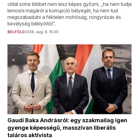
oldal soha többet nem lesz képes győzni, „ha nem tudja
lemosni magáról a korrupció bélyegét, ha nem tud
megszabadulni a féktelen mohóság, rongyrázás és
kevélység béklyóitól”.
BELFÖLD
2026. aug. 9. 15:00
Gaudi Baka Andrásról: egy szakmailag igen
gyenge képességű, masszívan liberális
taláros aktivista