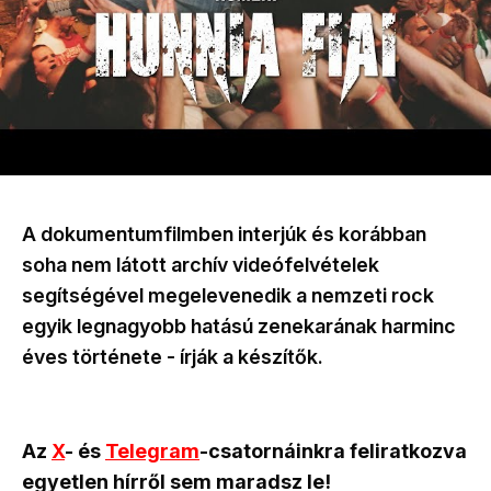
A dokumentumfilmben interjúk és korábban
soha nem látott archív videófelvételek
segítségével megelevenedik a nemzeti rock
egyik legnagyobb hatású zenekarának harminc
éves története - írják a készítők.
Az
X
- és
Telegram
-csatornáinkra feliratkozva
egyetlen hírről sem maradsz le!