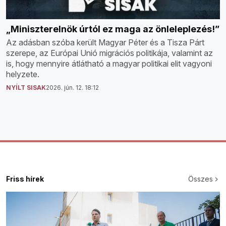
„Miniszterelnök úrtól ez maga az önleleplezés!”
Az adásban szóba került Magyar Péter és a Tisza Párt
szerepe, az Európai Unió migrációs politikája, valamint az
is, hogy mennyire átlátható a magyar politikai elit vagyoni
helyzete.
NYÍLT SISAK
2026. jún. 12. 18:12
Friss hírek
Összes