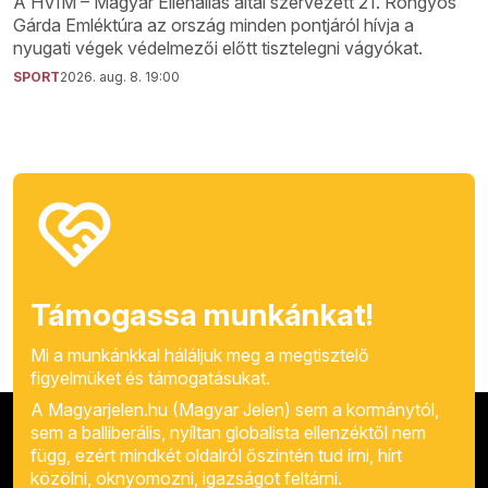
A HVIM – Magyar Ellenállás által szervezett 21. Rongyos
Gárda Emléktúra az ország minden pontjáról hívja a
nyugati végek védelmezői előtt tisztelegni vágyókat.
SPORT
2026. aug. 8. 19:00
Támogassa munkánkat!
Mi a munkánkkal háláljuk meg a megtisztelő
figyelmüket és támogatásukat.
A Magyarjelen.hu (Magyar Jelen) sem a kormánytól,
sem a balliberális, nyíltan globalista ellenzéktől nem
függ, ezért mindkét oldalról őszintén tud írni, hírt
közölni, oknyomozni, igazságot feltárni.