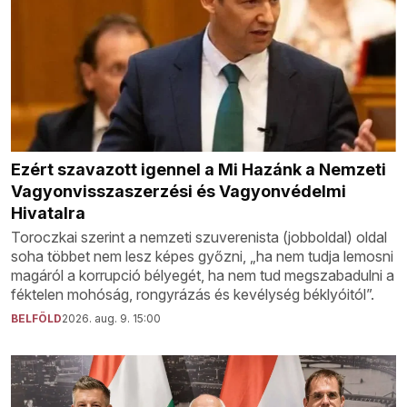
Ezért szavazott igennel a Mi Hazánk a Nemzeti
Vagyonvisszaszerzési és Vagyonvédelmi
Hivatalra
Toroczkai szerint a nemzeti szuverenista (jobboldal) oldal
soha többet nem lesz képes győzni, „ha nem tudja lemosni
magáról a korrupció bélyegét, ha nem tud megszabadulni a
féktelen mohóság, rongyrázás és kevélység béklyóitól”.
BELFÖLD
2026. aug. 9. 15:00