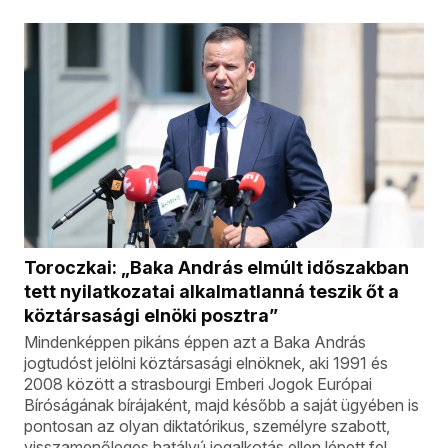
Toroczkai: „Baka András elmúlt időszakban
tett nyilatkozatai alkalmatlanná teszik őt a
köztársasági elnöki posztra”
Mindenképpen pikáns éppen azt a Baka András
jogtudóst jelölni köztársasági elnöknek, aki 1991 és
2008 között a strasbourgi Emberi Jogok Európai
Bíróságának bírájaként, majd később a saját ügyében is
pontosan az olyan diktatórikus, személyre szabott,
visszamenőleges hatályú jogalkotás ellen lépett fel,