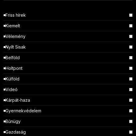
Friss hírek
Kiemelt
Vélemény
Nyílt Sisak
Belföld
Holtpont
Külföld
Videó
Kárpát-haza
Gyermekvédelem
Bűnügy
Gazdaság