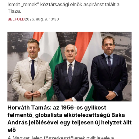
Ismét „remek” köztársasági elnök aspiránst talált a
Tisza.
BELFÖLD
2026. aug. 9. 13:30
Horváth Tamás: az 1956-os gyilkost
felmentő, globalista elkötelezettségű Baka
András jelölésével egy teljesen új helyzet állt
elő
A Magyar Jelen főszerkesztőjének nyílt levele a