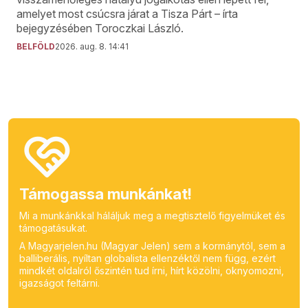
amelyet most csúcsra járat a Tisza Párt – írta
bejegyzésében Toroczkai László.
BELFÖLD
2026. aug. 8. 14:41
Támogassa munkánkat!
Mi a munkánkkal háláljuk meg a megtisztelő figyelmüket és
támogatásukat.
A Magyarjelen.hu (Magyar Jelen) sem a kormánytól, sem a
balliberális, nyíltan globalista ellenzéktől nem függ, ezért
mindkét oldalról őszintén tud írni, hírt közölni, oknyomozni,
igazságot feltárni.