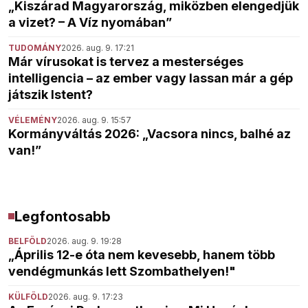
„Kiszárad Magyarország, miközben elengedjük
a vizet? – A Víz nyomában”
TUDOMÁNY
2026. aug. 9. 17:21
Már vírusokat is tervez a mesterséges
intelligencia – az ember vagy lassan már a gép
játszik Istent?
VÉLEMÉNY
2026. aug. 9. 15:57
Kormányváltás 2026: „Vacsora nincs, balhé az
van!”
Legfontosabb
BELFÖLD
2026. aug. 9. 19:28
„Április 12-e óta nem kevesebb, hanem több
vendégmunkás lett Szombathelyen!"
KÜLFÖLD
2026. aug. 9. 17:23