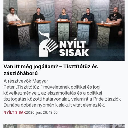
Van itt még jogállam? – Tisztítótűz és
zászlóháború
A résztvevők Magyar
Péter „Tisztítótűz ” műveletének politikai és jogi
következményeit, az elszámoltatás és a politikai
tisztogatás közötti határvonalat, valamint a Pride zászlók
Dunába dobása nyomán kialakult vitát elemezték.
NYÍLT SISAK
2026. jún. 26. 18:05