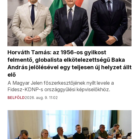
Horváth Tamás: az 1956-os gyilkost
felmentő, globalista elkötelezettségű Baka
András jelölésével egy teljesen új helyzet állt
elő
A Magyar Jelen főszerkesztőjének nyílt levele a
Fidesz-KDNP-s országgyűlési képviselőkhöz.
BELFÖLD
2026. aug. 9. 11:02