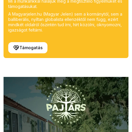
Mi a munkánkkal háláljuk meg a megtisztelő figyelmüket és
támogatásukat.
A Magyarjelen.hu (Magyar Jelen) sem a kormánytól, sem a
balliberális, nyíltan globalista ellenzéktől nem függ, ezért
mindkét oldalról őszintén tud írni, hírt közölni, oknyomozni,
igazságot feltárni.
Támogatás