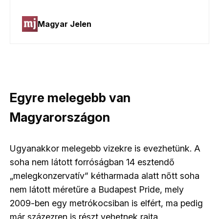
Egyre melegebb van
Magyarországon
Ugyanakkor melegebb vizekre is evezhetünk. A
soha nem látott forróságban 14 esztendő
„melegkonzervatív” kétharmada alatt nőtt soha
nem látott méretűre a Budapest Pride, mely
2009-ben egy metrókocsiban is elfért, ma pedig
már százezren is részt vehetnek rajta.