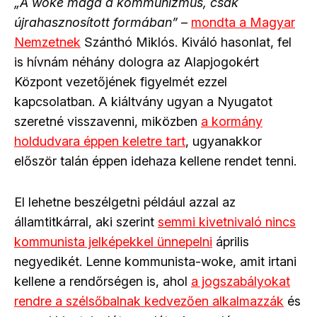
„A woke maga a kommunizmus, csak
újrahasznosított formában”
–
mondta a Magyar
Nemzetnek
Szánthó Miklós. Kiváló hasonlat, fel
is hívnám néhány dologra az Alapjogokért
Központ vezetőjének figyelmét ezzel
kapcsolatban. A kiáltvány ugyan a Nyugatot
szeretné visszavenni, miközben
a kormány
holdudvara éppen keletre tart
, ugyanakkor
először talán éppen idehaza kellene rendet tenni.
El lehetne beszélgetni például azzal az
államtitkárral, aki szerint
semmi kivetnivaló nincs
kommunista jelképekkel ünnepelni
április
negyedikét. Lenne kommunista-woke, amit irtani
kellene a rendőrségen is, ahol
a jogszabályokat
rendre a szélsőbalnak kedvezően alkalmazzák
és