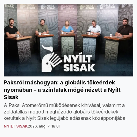
Paksról máshogyan: a globális tőkeérdek
nyomában – a színfalak mögé nézett a Nyílt
Sisak
A Paksi Atomerőmű működésének kihívásai, valamint a
zöldátállás mögött meghúzódó globális tőkeérdekek
kerültek a Nyílt Sisak legújabb adásának középpontjába.
NYÍLT SISAK
2026. aug. 7. 18:01