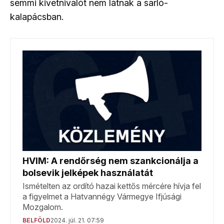
semmi kivetnivalót nem látnak a sarló-
kalapácsban.