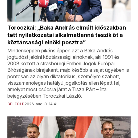
Toroczkai: „Baka András elmúlt időszakban
tett nyilatkozatai alkalmatlanná teszik őt a
köztársasági elnöki posztra”
Mindenképpen pikáns éppen azt a Baka András
jogtudóst jelölni köztársasági elnöknek, aki 1991 és
2008 között a strasbourgi Emberi Jogok Európai
Bíróságának bírájaként, majd később a saját ügyében is
pontosan az olyan diktatórikus, személyre szabott,
visszamenőleges hatályú jogalkotás ellen lépett fel,
amelyet most csúcsra járat a Tisza Párt – írta
bejegyzésében Toroczkai László.
BELFÖLD
2026. aug. 8. 14:41