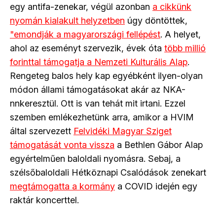
egy antifa-zenekar, végül azonban
a cikkünk
nyomán kialakult helyzetben
úgy döntöttek,
"emondják a magyarországi fellépést
. A helyet,
ahol az eseményt szervezik, évek óta
több millió
forinttal támogatja a Nemzeti Kulturális Alap
.
Rengeteg balos hely kap egyébként ilyen-olyan
módon állami támogatásokat akár az NKA-
nnkeresztül. Ott is van tehát mit irtani. Ezzel
szemben emlékezhetünk arra, amikor a HVIM
által szervezett
Felvidéki Magyar Sziget
támogatását vonta vissza
a Bethlen Gábor Alap
egyértelműen baloldali nyomásra. Sebaj, a
szélsőbaloldali Hétköznapi Csalódások zenekart
megtámogatta a kormány
a COVID idején egy
raktár koncerttel.