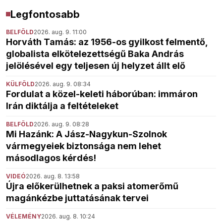
Legfontosabb
BELFÖLD
2026. aug. 9. 11:00
Horváth Tamás: az 1956-os gyilkost felmentő,
globalista elkötelezettségű Baka András
jelölésével egy teljesen új helyzet állt elő
KÜLFÖLD
2026. aug. 9. 08:34
Fordulat a közel-keleti háborúban: immáron
Irán diktálja a feltételeket
BELFÖLD
2026. aug. 9. 08:28
Mi Hazánk: A Jász-Nagykun-Szolnok
vármegyeiek biztonsága nem lehet
másodlagos kérdés!
VIDEÓ
2026. aug. 8. 13:58
Újra előkerülhetnek a paksi atomerőmű
magánkézbe juttatásának tervei
VÉLEMÉNY
2026. aug. 8. 10:24