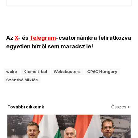
Az
X
- és
Telegram
-csatornáinkra feliratkozva
egyetlen hírről sem maradsz le!
woke
Kiemelt-bal
Wokebusters
CPAC Hungary
Szánthó Miklós
További cikkeink
Összes