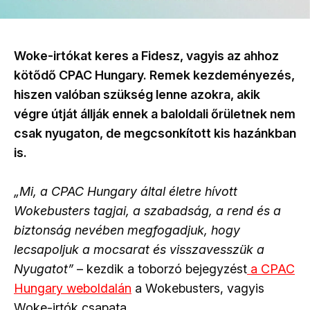
Woke-irtókat keres a Fidesz, vagyis az ahhoz
kötődő CPAC Hungary. Remek kezdeményezés,
hiszen valóban szükség lenne azokra, akik
végre útját állják ennek a baloldali őrületnek nem
csak nyugaton, de megcsonkított kis hazánkban
is.
„Mi, a CPAC Hungary által életre hívott
Wokebusters tagjai, a szabadság, a rend és a
biztonság nevében megfogadjuk, hogy
lecsapoljuk a mocsarat és visszavesszük a
Nyugatot”
– kezdik a toborzó bejegyzést
a CPAC
Hungary weboldalán
a Wokebusters, vagyis
Woke-irtók csapata.