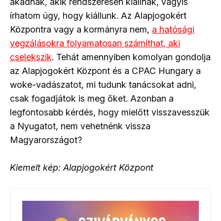
akadnak, akik rendszeresen kiállnak, vagyis
írhatom úgy, hogy kiállunk. Az Alapjogokért
Központra vagy a kormányra nem,
a hatósági
vegzálásokra folyamatosan számíthat, aki
cselekszik
. Tehát amennyiben komolyan gondolja
az Alapjogokért Központ és a CPAC Hungary a
woke-vadászatot, mi tudunk tanácsokat adni,
csak fogadjátok is meg őket. Azonban a
legfontosabb kérdés, hogy mielőtt visszavesszük
a Nyugatot, nem vehetnénk vissza
Magyarországot?
Kiemelt kép: Alapjogokért Központ