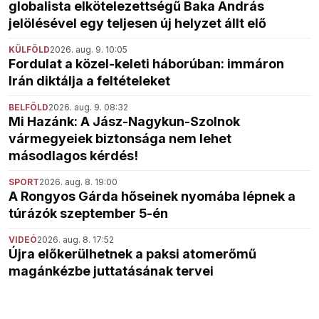
globalista elkötelezettségű Baka András
jelölésével egy teljesen új helyzet állt elő
KÜLFÖLD
2026. aug. 9. 10:05
Fordulat a közel-keleti háborúban: immáron
Irán diktálja a feltételeket
BELFÖLD
2026. aug. 9. 08:32
Mi Hazánk: A Jász-Nagykun-Szolnok
vármegyeiek biztonsága nem lehet
másodlagos kérdés!
SPORT
2026. aug. 8. 19:00
A Rongyos Gárda hőseinek nyomába lépnek a
túrázók szeptember 5-én
VIDEÓ
2026. aug. 8. 17:52
Újra előkerülhetnek a paksi atomerőmű
magánkézbe juttatásának tervei