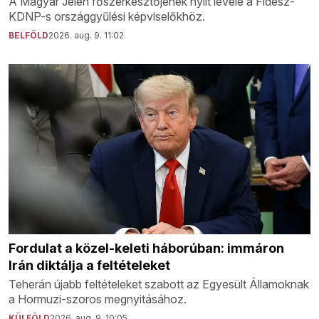
A Magyar Jelen főszerkesztőjének nyílt levele a Fidesz-
KDNP-s országgyűlési képviselőkhöz.
BELFÖLD
2026. aug. 9. 11:02
Fordulat a közel-keleti háborúban: immáron
Irán diktálja a feltételeket
Teherán újabb feltételeket szabott az Egyesült Államoknak
a Hormuzi-szoros megnyitásához.
KÜLFÖLD
2026. aug. 9. 10:05