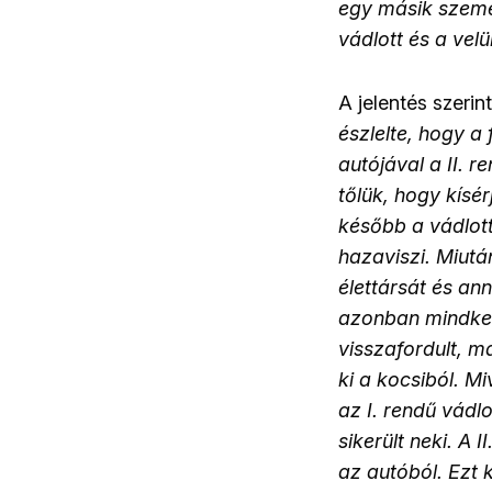
egy másik személy
vádlott és a vel
A jelentés szerin
észlelte, hogy a 
autójával a II. r
tőlük, hogy kísé
később a vádlotta
hazaviszi. Miután
élettársát és ann
azonban mindkett
visszafordult, ma
ki a kocsiból. Mi
az I. rendű vádlo
sikerült neki. A 
az autóból. Ezt 