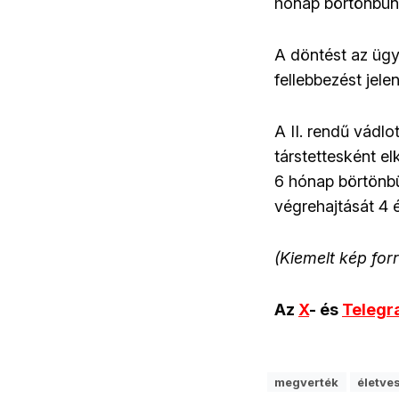
hónap börtönbünte
A döntést az ügy
fellebbezést jele
A II. rendű vádlo
társtettesként el
6 hónap börtönbü
végrehajtását 4 
(Kiemelt kép for
Az
X
- és
Teleg
megverték
életve