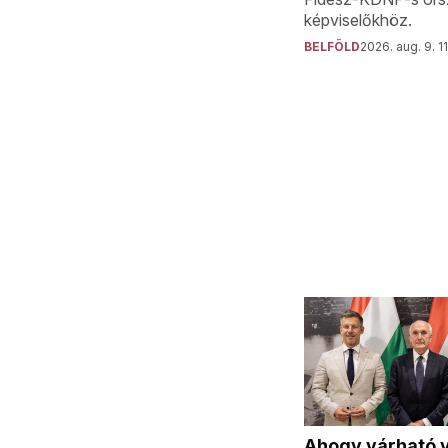
képviselőkhöz.
BELFÖLD
2026. aug. 9. 1
Ahogy várható v