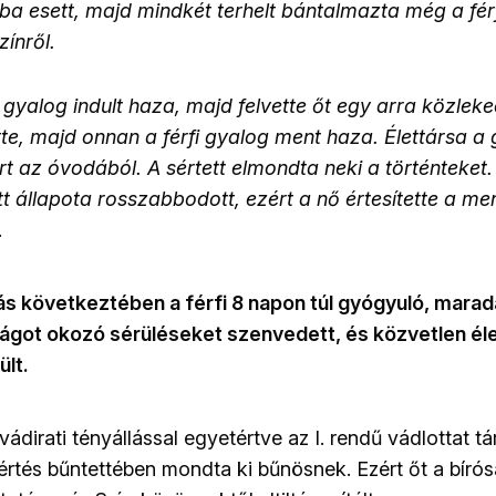
ba esett, majd mindkét terhelt bántalmazta még a férf
zínről.
 gyalog indult haza, majd felvette őt egy arra közleke
tte, majd onnan a férfi gyalog ment haza. Élettársa a
t az óvodából. A sértett elmondta neki a történteket.
ett állapota rosszabbodott, ezért a nő értesítette a me
.
s következtében a férfi 8 napon túl gyógyuló, mara
got okozó sérüléseket szenvedett, és közvetlen él
ült.
ádirati tényállással egyetértve az I. rendű vádlottat tá
sértés bűntettében mondta ki bűnösnek. Ezért őt a bíró