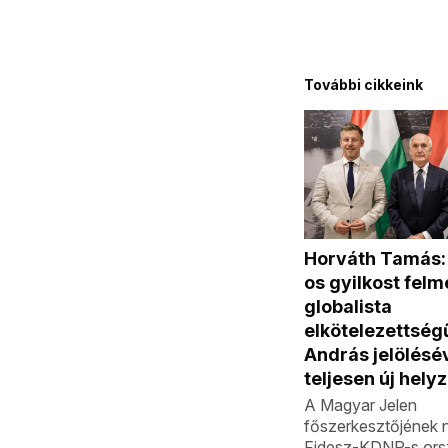
További cikkeink
Horváth Tamás:
os gyilkost felm
globalista
elkötelezettség
András jelölésé
teljesen új helyze
A Magyar Jelen
főszerkesztőjének ny
Fidesz-KDNP-s ors