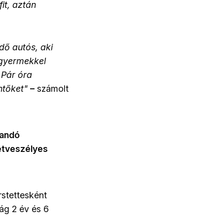
it, aztán
dő autós, aki
 gyermekkel
 Pár óra
ntőket"
–
számolt
dandó
etveszélyes
rstettesként
ság 2 év és 6