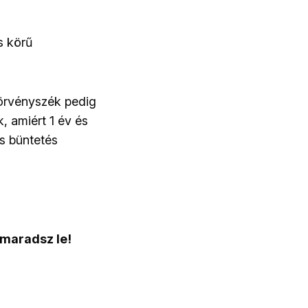
s körű
 törvényszék pedig
, amiért 1 év és
s büntetés
 maradsz le!