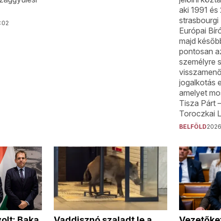
aki 1991 és
strasbourgi
1:02
Európai Bír
majd később
pontosan az
személyre s
visszamenő
jogalkotás el
amelyet mos
Tisza Párt 
Toroczkai L
BELFÖLD
2026.
Vaddisznó szaladt le a
Vezetőket
olt: Baka