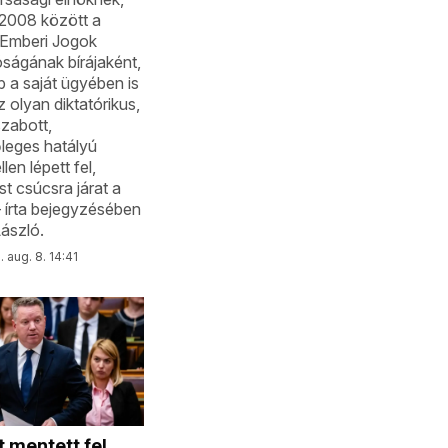
 2008 között a
 Emberi Jogok
óságának bírájaként,
 a saját ügyében is
 olyan diktatórikus,
zabott,
leges hatályú
len lépett fel,
t csúcsra járat a
– írta bejegyzésében
ászló.
 aug. 8. 14:41
 mentett fel