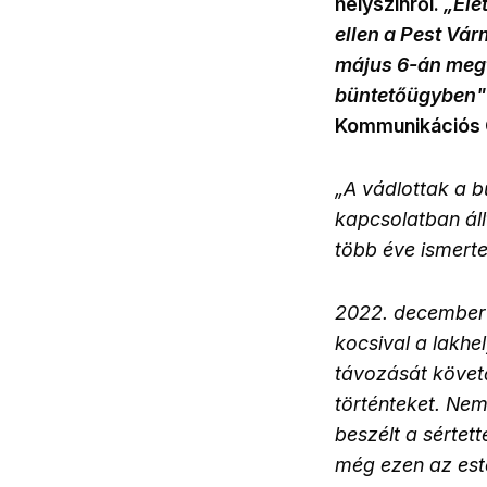
helyszínről.
„Élet
ellen a Pest Vá
május 6-án megta
büntetőügyben"
Kommunikációs 
„A vádlottak a 
kapcsolatban áll
több éve ismerte,
2022. december 8
kocsival a lakhel
távozását követő
történteket. Nem
beszélt a sértett
még ezen az esté