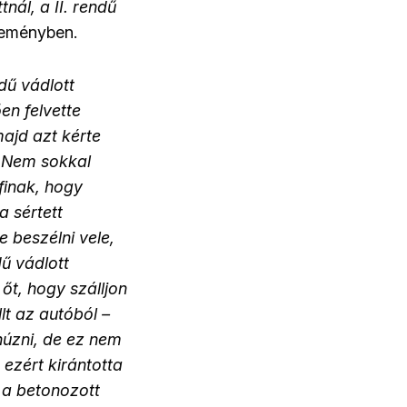
nál, a II. rendű
leményben.
dű vádlott
ően felvette
majd azt kérte
. Nem sokkal
rfinak, hogy
a sértett
e beszélni vele,
dű vádlott
 őt, hogy szálljon
llt az autóból –
ihúzni, de ez nem
 ezért kirántotta
i a betonozott