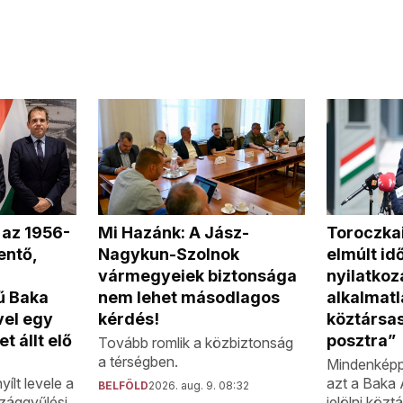
Toroczka
 az 1956-
Mi Hazánk: A Jász-
elmúlt id
entő,
Nagykun-Szolnok
nyilatkoz
vármegyeiek biztonsága
alkalmatl
ű Baka
nem lehet másodlagos
köztársas
vel egy
kérdés!
posztra”
t állt elő
Tovább romlik a közbiztonság
a térségben.
Mindenképp
azt a Baka 
ílt levele a
BELFÖLD
2026. aug. 9. 08:32
jelölni közt
zággyűlési