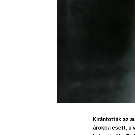
Kirántották az a
árokba esett, a 