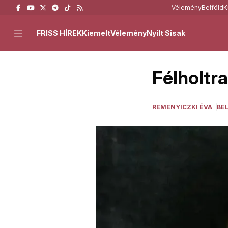
Vélemény
Belföld
K
FRISS HÍREK
Kiemelt
Vélemény
Nyílt Sisak
Félholtr
REMENYICZKI ÉVA
BE