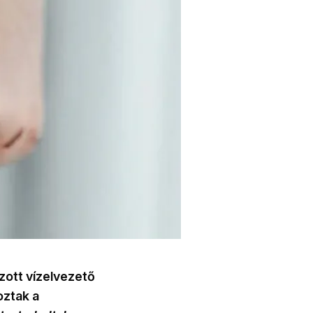
zott vízelvezető
oztak a