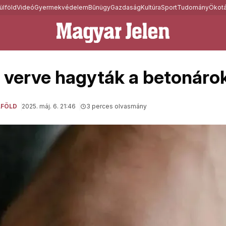
ülföld
Videó
Gyermekvédelem
Bűnügy
Gazdaság
Kultúra
Sport
Tudomány
Ökotá
a verve hagyták a betonár
LFÖLD
2025. máj. 6. 21:46
3 perces olvasmány