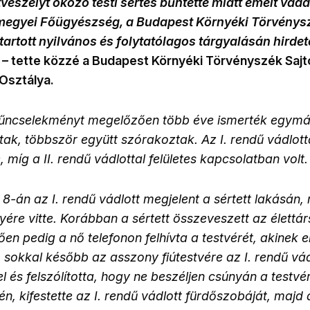
veszélyt okozó testi sértés bűntette miatt emelt vádat
rmegyei Főügyészség, a Budapest Környéki Törvénys
rtott nyilvános és folytatólagos tárgyalásán hirdetet
– tette közzé a Budapest Környéki Törvényszék Sajt
Osztálya.
bűncselekményt megelőzően több éve ismerték egymás
tak, többször együtt szórakoztak. Az I. rendű vádlottat
 míg a II. rendű vádlottal felületes kapcsolatban volt.
-án az I. rendű vádlott megjelent a sértett lakásán, m
yére vitte. Korábban a sértett összeveszett az élettárs
en pedig a nő telefonon felhívta a testvérét, akinek 
 sokkal később az asszony fiútestvére az I. rendű vád
el és felszólította, hogy ne beszéljen csúnyán a testvér
n, kifestette az I. rendű vádlott fürdőszobáját, majd 