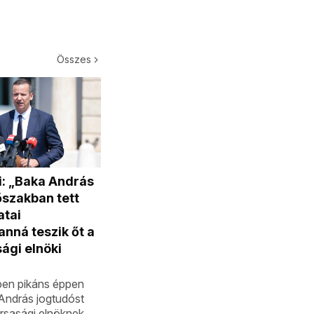
Összes
i: „Baka András
őszakban tett
atai
anná teszik őt a
ági elnöki
en pikáns éppen
András jogtudóst
ársasági elnöknek,