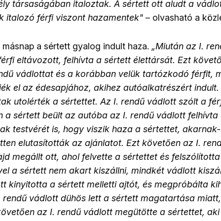
 társaságában italoztak. A sértett ott aludt a vádlott
ük italozó férfi viszont hazamentek"
– olvasható a köz
t másnap a sértett gyalog indult haza.
„Miután az I. ren
férfi eltávozott, felhívta a sértett élettársát. Ezt követ
endű vádlottat és a korábban velük tartózkodó férfit, 
rjék el az édesapjához, akihez autóalkatrészért indult
k utolérték a sértettet. Az I. rendű vádlott szólt a fé
 a sértett beült az autóba az I. rendű vádlott felhívta 
ak testvérét is, hogy viszik haza a sértettet, akarnak-
en elutasították az ajánlatot. Ezt követően az I. ren
jd megállt ott, ahol felvette a sértettet és felszólította
vel a sértett nem akart kiszállni, mindkét vádlott kiszá
tt kinyitotta a sértett melletti ajtót, és megpróbálta k
II. rendű vádlott dühös lett a sértett magatartása miatt,
követően az I. rendű vádlott megütötte a sértettet, ak