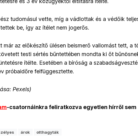
tésre és 3 év közügyektől eltiltásra ítélte.
ész tudomásul vette, míg a vádlottak és a védőik telje
ntettek be, így az ítélet nem jogerős.
tt már az előkészítő ülésen beismerő vallomást tett, a
követett testi sértés bűntettében mondta ki őt bűnösnek
ntetésre ítélte. Esetében a bíróság a szabadságveszté
év próbaidőre felfüggesztette.
rása: Pexels)
ram
-csatornáinkra feliratkozva egyetlen hírről sem
szélyes
árok
otthagyták