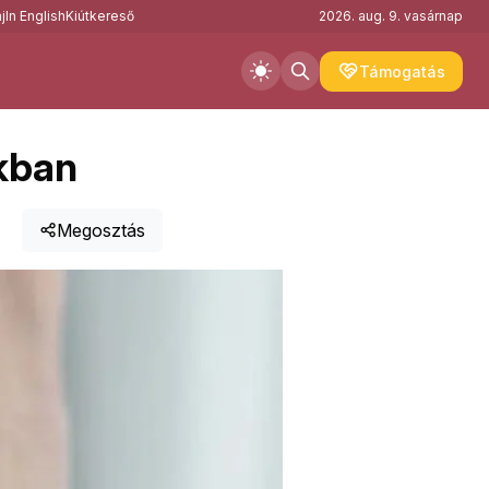
j
In English
Kiútkereső
2026. aug. 9. vasárnap
Támogatás
okban
Megosztás