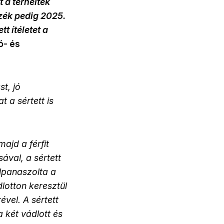
 a terheltek
zék pedig 2025.
t ítéletet a
ó- és
t, jó
 a sértett is
ajd a férfit
ával, a sértett
elpanaszolta a
lotton keresztül
ével. A sértett
a két vádlott és