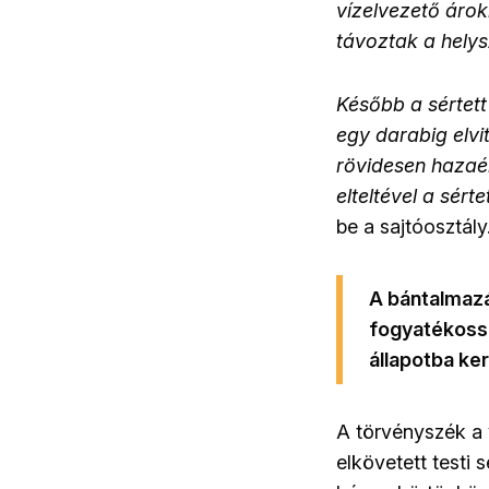
vízelvezető árok
távoztak a helys
Később a sértett
egy darabig elvi
rövidesen hazaér
elteltével a sért
be a sajtóosztály
A bántalmazá
fogyatékossá
állapotba ker
A törvényszék a v
elkövetett testi 