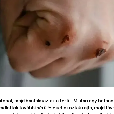
utóból, majd bántalmazták a férfit. Miután egy betono
vádlottak további sérüléseket okoztak rajta, majd táv