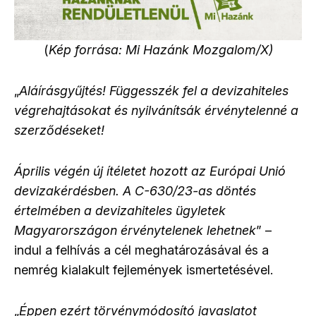
(
Kép forrása: Mi Hazánk Mozgalom/X)
„
Aláírásgyűjtés! Függesszék fel a devizahiteles
végrehajtásokat és nyilvánítsák érvénytelenné a
szerződéseket!
Április végén új ítéletet hozott az Európai Unió
devizakérdésben. A C-630/23-as döntés
értelmében a devizahiteles ügyletek
Magyarországon érvénytelenek lehetnek
” –
indul a felhívás a cél meghatározásával és a
nemrég kialakult fejlemények ismertetésével.
„
Éppen ezért törvénymódosító javaslatot