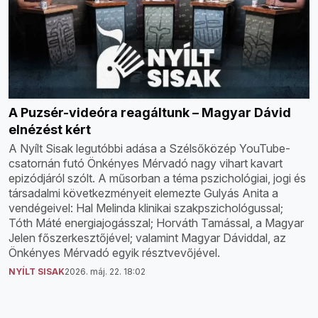
A Puzsér-videóra reagáltunk – Magyar Dávid
elnézést kért
A Nyílt Sisak legutóbbi adása a Szélsőközép YouTube-
csatornán futó Önkényes Mérvadó nagy vihart kavart
epizódjáról szólt. A műsorban a téma pszichológiai, jogi és
társadalmi következményeit elemezte Gulyás Anita a
vendégeivel: Hal Melinda klinikai szakpszichológussal;
Tóth Máté energiajogásszal; Horváth Tamással, a Magyar
Jelen főszerkesztőjével; valamint Magyar Dáviddal, az
Önkényes Mérvadó egyik résztvevőjével.
NYÍLT SISAK
2026. máj. 22. 18:02