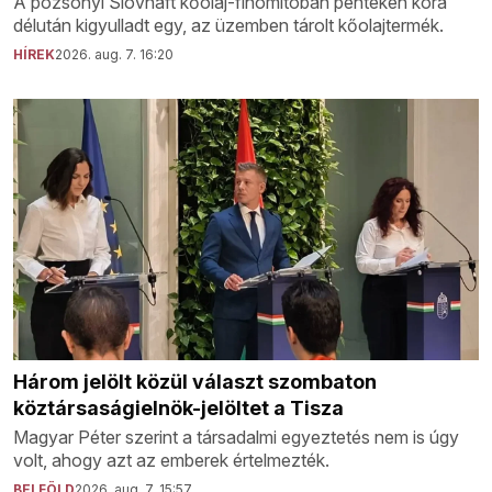
A pozsonyi Slovnaft kőolaj-finomítóban pénteken kora
délután kigyulladt egy, az üzemben tárolt kőolajtermék.
HÍREK
2026. aug. 7. 16:20
Három jelölt közül választ szombaton
köztársaságielnök-jelöltet a Tisza
Magyar Péter szerint a társadalmi egyeztetés nem is úgy
volt, ahogy azt az emberek értelmezték.
BELFÖLD
2026. aug. 7. 15:57