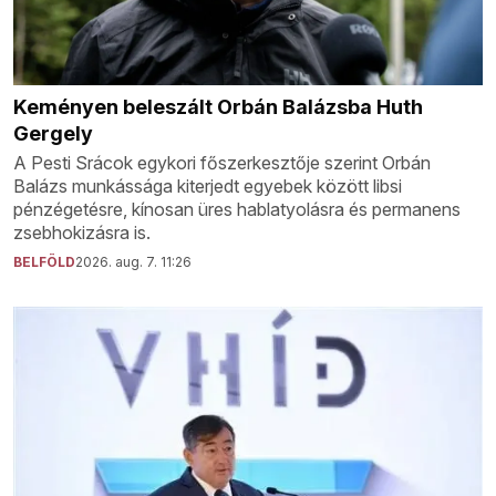
Keményen beleszált Orbán Balázsba Huth
Gergely
A Pesti Srácok egykori főszerkesztője szerint Orbán
Balázs munkássága kiterjedt egyebek között libsi
pénzégetésre, kínosan üres hablatyolásra és permanens
zsebhokizásra is.
BELFÖLD
2026. aug. 7. 11:26