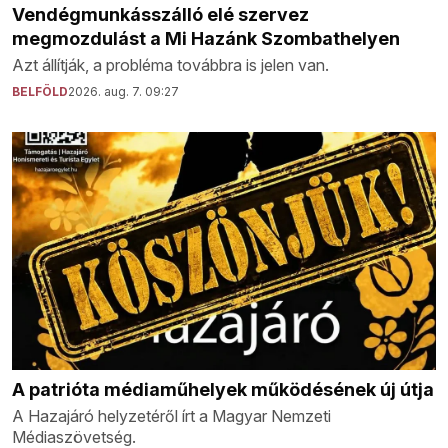
Vendégmunkásszálló elé szervez
megmozdulást a Mi Hazánk Szombathelyen
Azt állítják, a probléma továbbra is jelen van.
BELFÖLD
2026. aug. 7. 09:27
A patrióta médiaműhelyek működésének új útja
A Hazajáró helyzetéről írt a Magyar Nemzeti
Médiaszövetség.