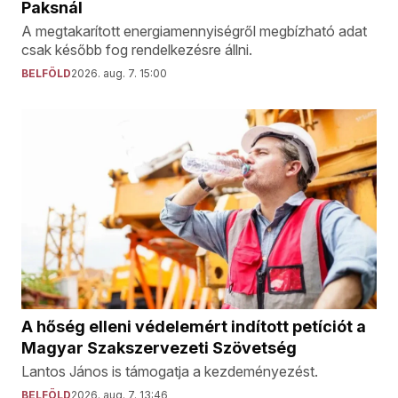
Paksnál
A megtakarított energiamennyiségről megbízható adat
csak később fog rendelkezésre állni.
BELFÖLD
2026. aug. 7. 15:00
A hőség elleni védelemért indított petíciót a
Magyar Szakszervezeti Szövetség
Lantos János is támogatja a kezdeményezést.
BELFÖLD
2026. aug. 7. 13:46