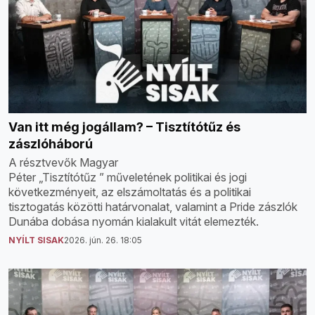
Van itt még jogállam? – Tisztítótűz és
zászlóháború
A résztvevők Magyar
Péter „Tisztítótűz ” műveletének politikai és jogi
következményeit, az elszámoltatás és a politikai
tisztogatás közötti határvonalat, valamint a Pride zászlók
Dunába dobása nyomán kialakult vitát elemezték.
NYÍLT SISAK
2026. jún. 26. 18:05