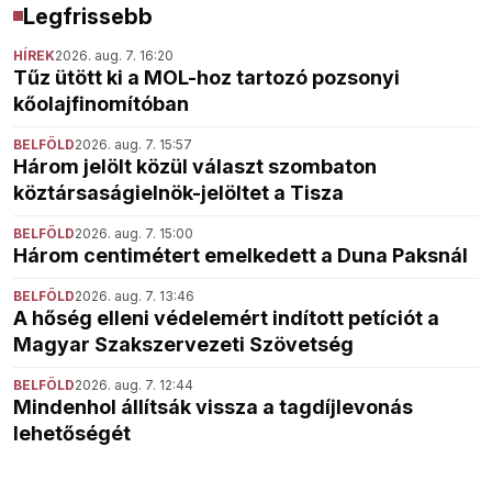
Legfrissebb
HÍREK
2026. aug. 7. 16:20
Tűz ütött ki a MOL-hoz tartozó pozsonyi
kőolajfinomítóban
BELFÖLD
2026. aug. 7. 15:57
Három jelölt közül választ szombaton
köztársaságielnök-jelöltet a Tisza
BELFÖLD
2026. aug. 7. 15:00
Három centimétert emelkedett a Duna Paksnál
BELFÖLD
2026. aug. 7. 13:46
A hőség elleni védelemért indított petíciót a
Magyar Szakszervezeti Szövetség
BELFÖLD
2026. aug. 7. 12:44
Mindenhol állítsák vissza a tagdíjlevonás
lehetőségét