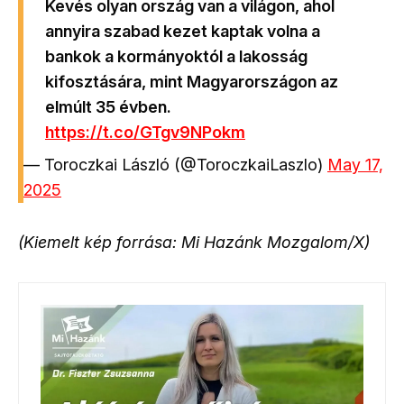
Kevés olyan ország van a világon, ahol
annyira szabad kezet kaptak volna a
bankok a kormányoktól a lakosság
kifosztására, mint Magyarországon az
elmúlt 35 évben.
https://t.co/GTgv9NPokm
— Toroczkai László (@ToroczkaiLaszlo)
May 17,
2025
(Kiemelt kép forrása: Mi Hazánk Mozgalom/X)