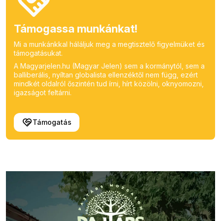
Támogassa munkánkat!
Mi a munkánkkal háláljuk meg a megtisztelő figyelmüket és
támogatásukat.
A Magyarjelen.hu (Magyar Jelen) sem a kormánytól, sem a
balliberális, nyíltan globalista ellenzéktől nem függ, ezért
mindkét oldalról őszintén tud írni, hírt közölni, oknyomozni,
igazságot feltárni.
Támogatás