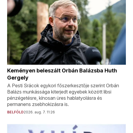
Keményen beleszált Orbán Balázsba Huth
Gergely
A Pesti Srácok egykori főszerkesztője szerint Orbán
Balázs munkássága kiterjedt egyebek között libsi
pénzégetésre, kínosan üres hablatyolásra és
permanens zsebhokizásra is.
BELFÖLD
2026. aug. 7. 11:26