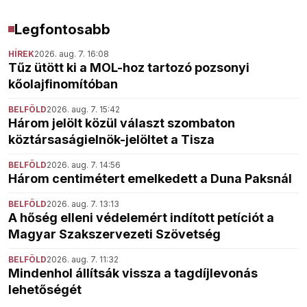
Legfontosabb
HÍREK
2026. aug. 7. 16:08
Tűz ütött ki a MOL-hoz tartozó pozsonyi
kőolajfinomítóban
BELFÖLD
2026. aug. 7. 15:42
Három jelölt közül választ szombaton
köztársaságielnök-jelöltet a Tisza
BELFÖLD
2026. aug. 7. 14:56
Három centimétert emelkedett a Duna Paksnál
BELFÖLD
2026. aug. 7. 13:13
A hőség elleni védelemért indított petíciót a
Magyar Szakszervezeti Szövetség
BELFÖLD
2026. aug. 7. 11:32
Mindenhol állítsák vissza a tagdíjlevonás
lehetőségét