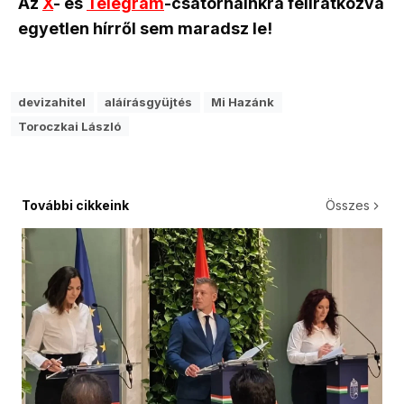
Az
X
- és
Telegram
-csatornáinkra feliratkozva
egyetlen hírről sem maradsz le!
devizahitel
aláírásgyüjtés
Mi Hazánk
Toroczkai László
További cikkeink
Összes