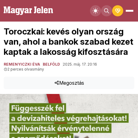
Toroczkai: kevés olyan ország
van, ahol a bankok szabad kezet
kaptak a lakosság kifosztására
REMENYICZKI ÉVA
BELFÖLD
2025. máj. 17. 20:16
2 perces olvasmány
Megosztás