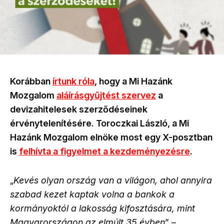
Korábban
írtunk róla
, hogy a Mi Hazánk
Mozgalom
aláírásgyűjtést szervez
a
devizahitelesek szerződéseinek
érvénytelenítésére. Toroczkai László, a Mi
Hazánk Mozgalom elnöke most egy X-posztban
is
felhívta a figyelmet a kezdeményezésre
.
„
Kevés olyan ország van a világon, ahol annyira
szabad kezet kaptak volna a bankok a
kormányoktól a lakosság kifosztására, mint
Magyarországon az elmúlt 35 évben
” –