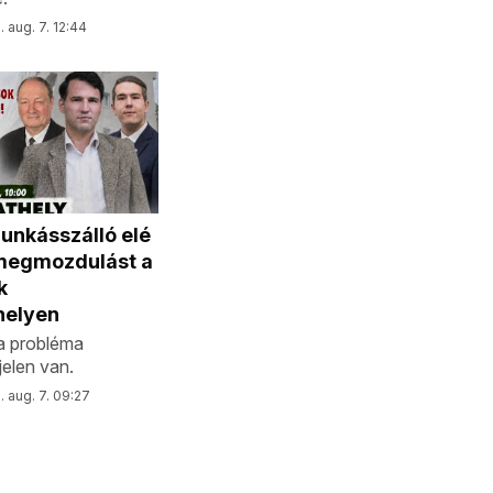
 aug. 7. 12:44
nkásszálló elé
megmozdulást a
k
helyen
, a probléma
jelen van.
 aug. 7. 09:27