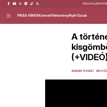
Vélemény
Belföld
FRISS HÍREK
Kiemelt
Vélemény
Nyílt Sisak
A történ
kisgömbö
(+VIDEÓ
ADAME DONÁT
BELFÖ