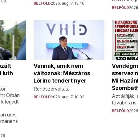
5:00
BELFÖLD
2026. aug. 7. 13:46
BELFÖLD
2026.
Vendégmu
zált
Vannak, amik nem
szervez 
 Huth
változnak: Mészáros
Mi Hazán
Lőrinc tendert nyer
Szombat
ori
Rendszerváltás.
int Orbán
Azt állítják
BELFÖLD
2026. aug. 7. 10:33
iterjedt
továbbra is 
BELFÖLD
2026.
san üres
ermanens
1:26