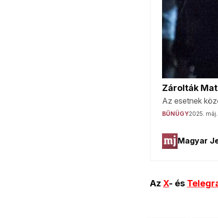
Az
X
- és
Teleg