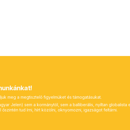
unkánkat!
ljuk meg a megtisztelő figyelmüket és támogatásukat.
yar Jelen) sem a kormánytól, sem a balliberális, nyíltan globalista 
 őszintén tud írni, hírt közölni, oknyomozni, igazságot feltárni.