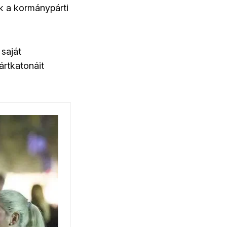
ik a kormánypárti
 saját
ártkatonáit