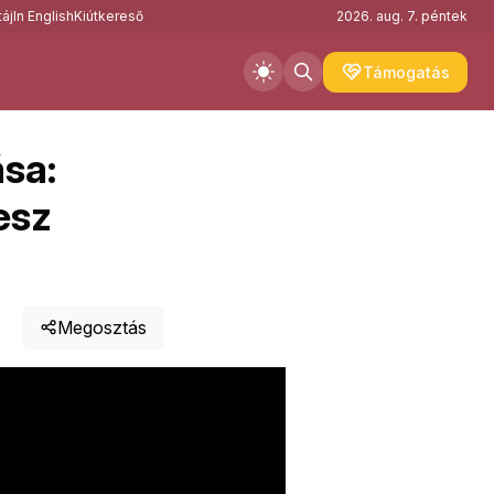
áj
In English
Kiútkereső
2026. aug. 7. péntek
Támogatás
sa:
esz
Megosztás