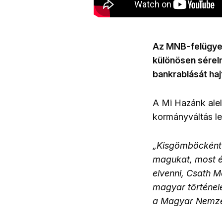
Az MNB-felügyelő
különösen sérel
bankrablását haj
A Mi Hazánk alel
kormányváltás les
„Kisgömböcként 
magukat, most ép
elvenni, Csath 
magyar történel
a Magyar Nemzet