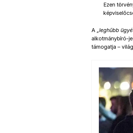
Ezen törvény
képviselőcso
A
„leghűbb ügyé
alkotmánybíró-jel
támogatja – világí