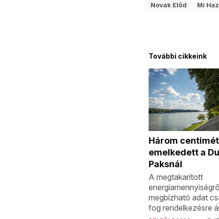
Novák Előd
Mi Ha
További cikkeink
Három centimét
emelkedett a D
Paksnál
A megtakarított
energiamennyiségrő
megbízható adat cs
fog rendelkezésre ál