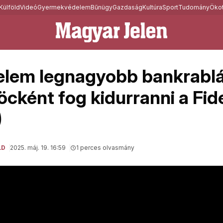
Külföld
Videó
Gyermekvédelem
Bűnügy
Gazdaság
Kultúra
Sport
Tudomány
Ökot
elem legnagyobb bankrablá
cként fog kidurranni a Fid
)
LD
2025. máj. 19. 16:59
1 perces olvasmány