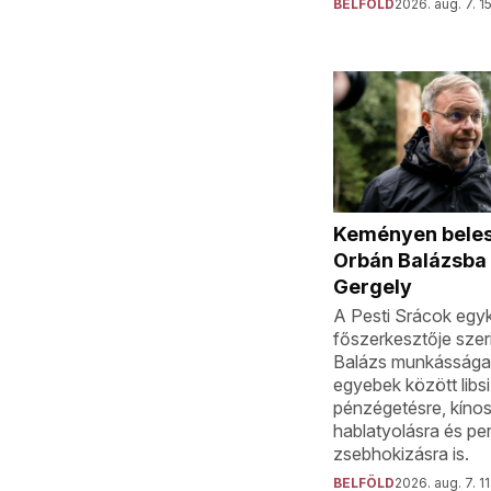
BELFÖLD
2026. aug. 7. 1
Keményen beles
Orbán Balázsba
Gergely
A Pesti Srácok egyk
főszerkesztője szer
Balázs munkássága k
egyebek között libsi
pénzégetésre, kíno
hablatyolásra és p
zsebhokizásra is.
BELFÖLD
2026. aug. 7. 1