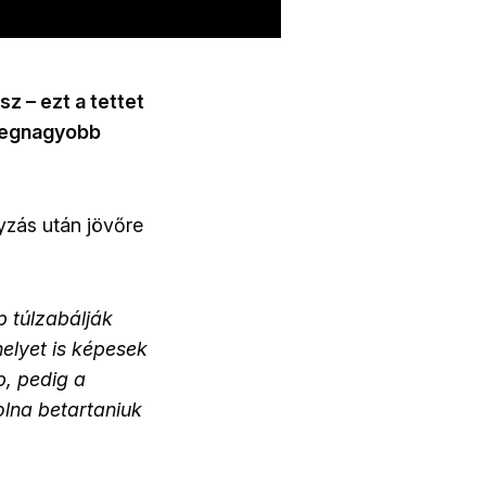
z – ezt a tettet
 legnagyobb
yzás után jövőre
 túlzabálják
elyet is képesek
b, pedig a
lna betartaniuk