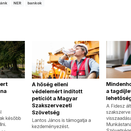
zánk
NER
bankok
Mindenhol
ert
A hőség elleni
a tagdíjl
una
védelemért indított
lehetősé
petíciót a Magyar
Szakszervezeti
A Fidesz ált
szakszervez
l
Szövetség
visszaadás
ak később
Lantos János is támogatja a
Munkástan
lni.
kezdeményezést.
Szövetsége