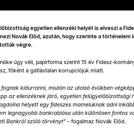
bizottság egyetlen ellenzéki helyét is elveszi a Fides
mezi Novák Előd, azután, hogy szerinte a történelem
tották végre.
nöke úgy véli, papírforma szerint 15 év Fidesz-kormán
z, főként a gátlástalan korrupciójuk miatt.
fognak kidurranni, miután az utolsó évükben végképp
p az ellenzéknek járó, egyetlen felügyelőbizottsági h
Magdolna helyett egy fideszes mameluknak adni inkáb
em legnagyobb bankrablása után különösen fontos vo
i Bankról szóló törvényt”
– fogalmaz Novák Előd.