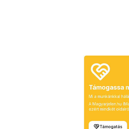
Támogassa m
Mi a munkánkkal hálá
A Magyarjelen.hu (Mag
ezért mindkét oldalról
Támogatás