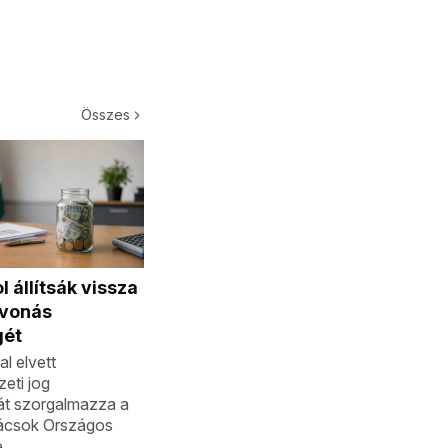
Összes
 állítsák vissza
evonás
gét
al elvett
eti jog
át szorgalmazza a
ácsok Országos
.