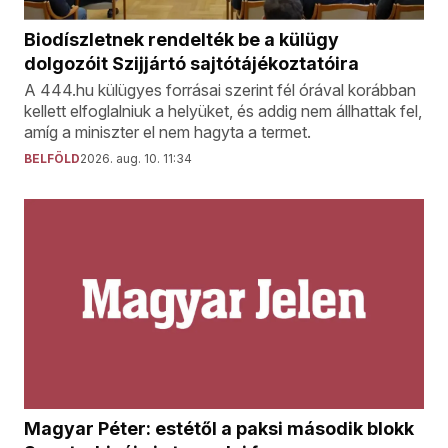
Biodíszletnek rendelték be a külügy
dolgozóit Szijjártó sajtótájékoztatóira
A 444.hu külügyes forrásai szerint fél órával korábban
kellett elfoglalniuk a helyüket, és addig nem állhattak fel,
amíg a miniszter el nem hagyta a termet.
BELFÖLD
2026. aug. 10. 11:34
Magyar Péter: estétől a paksi második blokk