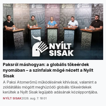
Paksról máshogyan: a globális tőkeérdek
nyomában – a színfalak mögé nézett a Nyílt
Sisak
A Paksi Atomerőmű működésének kihívásai, valamint a
zöldátállás mögött meghúzódó globális tőkeérdekek
kerültek a Nyílt Sisak legújabb adásának középpontjába.
NYÍLT SISAK
2026. aug. 7. 18:01