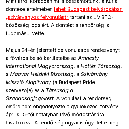
Mint arról korábban mi is beszámoltunk, a Kúria
döntése értelmében
lehet Budapest belvárosában
„szivárványos felvonulást”
tartani az LMBTQ-
közösség jogaiért. A döntést a rendőrség is
tudomásul vette.
Május 24-én jelentett be vonulásos rendezvényt
a főváros belső kerületeibe az
Amnesty
International Magyarország
, a
Háttér Társaság
,
a
Magyar Helsinki Bizottság
, a
Szivárvány
Misszió Alapítvány
(a Budapest Pride
szervezője) és a
Társaság a
Szabadságjogokért
. A vonulást a rendőrség
elsőre nem engedélyezte a gyülekezési törvény
április 15-től hatályban lévő módosítására
hivatkozva. A rendőrség ugyanis úgy ítélte meg,