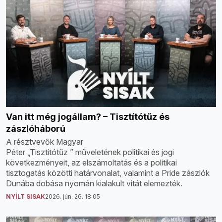
Van itt még jogállam? – Tisztítótűz és
zászlóháború
A résztvevők Magyar
Péter „Tisztítótűz ” műveletének politikai és jogi
következményeit, az elszámoltatás és a politikai
tisztogatás közötti határvonalat, valamint a Pride zászlók
Dunába dobása nyomán kialakult vitát elemezték.
NYÍLT SISAK
2026. jún. 26. 18:05