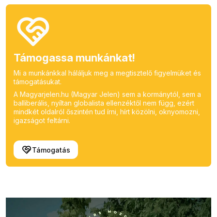
Támogassa munkánkat!
Mi a munkánkkal háláljuk meg a megtisztelő figyelmüket és
támogatásukat.
A Magyarjelen.hu (Magyar Jelen) sem a kormánytól, sem a
balliberális, nyíltan globalista ellenzéktől nem függ, ezért
mindkét oldalról őszintén tud írni, hírt közölni, oknyomozni,
igazságot feltárni.
Támogatás