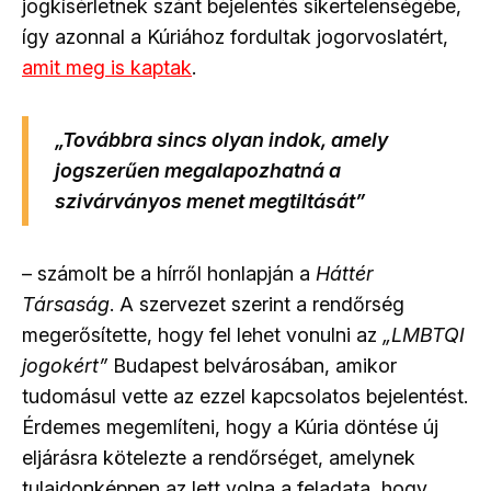
jogkísérletnek szánt bejelentés sikertelenségébe,
így azonnal a Kúriához fordultak jogorvoslatért,
amit meg is kaptak
.
„Továbbra sincs olyan indok, amely
jogszerűen megalapozhatná a
szivárványos menet megtiltását”
– számolt be a hírről honlapján a
Háttér
Társaság
. A szervezet szerint a rendőrség
megerősítette, hogy fel lehet vonulni az
„LMBTQI
jogokért”
Budapest belvárosában, amikor
tudomásul vette az ezzel kapcsolatos bejelentést.
Érdemes megemlíteni, hogy a Kúria döntése új
eljárásra kötelezte a rendőrséget, amelynek
tulajdonképpen az lett volna a feladata, hogy