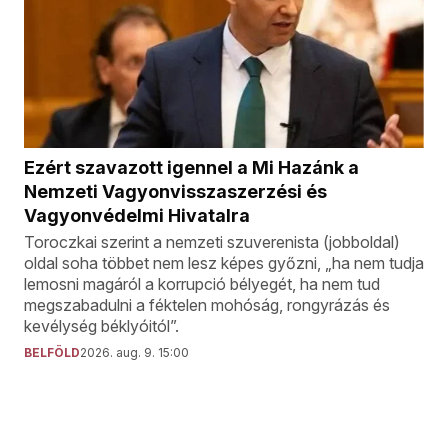
Ezért szavazott igennel a Mi Hazánk a
Nemzeti Vagyonvisszaszerzési és
Vagyonvédelmi Hivatalra
Toroczkai szerint a nemzeti szuverenista (jobboldal)
oldal soha többet nem lesz képes győzni, „ha nem tudja
lemosni magáról a korrupció bélyegét, ha nem tud
megszabadulni a féktelen mohóság, rongyrázás és
kevélység béklyóitól”.
BELFÖLD
2026. aug. 9. 15:00