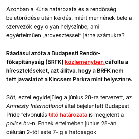
Azonban a Kúria határozata és a rendőrség
beletörődése után kérdés, miért mennének bele a
szervezők egy olyan helyszínbe, ami
egyértelműen „arcvesztéssel” járna számukra?
Ráadásul azóta a Budapesti Rendőr-
főkapitányság (BRFK)
közleményben
cáfolta a
híreszteléseket, azt állítva, hogy a BRFK nem
tett javaslatot a Kincsem Parkra mint helyszínre.
Sőt, ezzel egyidejűleg a június 28-ra tervezett, az
Amnesty International
által bejelentett Budapest
Pride felvonulás
tiltó határozata
is megjelent a
police.hu
-n. Ennek értelmében június 28-án
délután 2-től este 7-ig a hatóságok