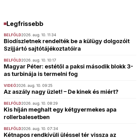
Legfrissebb
BELFÖLD
2026. aug. 10. 11:34
Biodíszletnek rendelték be a külügy dolgozóit
Szijjártó sajtótájékoztatóira
BELFÖLD
2026. aug. 10. 10:17
Magyar Péter: estétől a paksi második blokk 3-
as turbinája is termelni fog
VIDEÓ
2026. aug. 10. 09:25
Az aszály nagy üzlet! – De kinek és miért?
BELFÖLD
2026. aug. 10. 08:29
Kis híján meghalt egy kétgyermekes apa
rollerbalesetben
BELFÖLD
2026. aug. 10. 07:34
Kétnapos rendkívüli üléssel tér vissza az