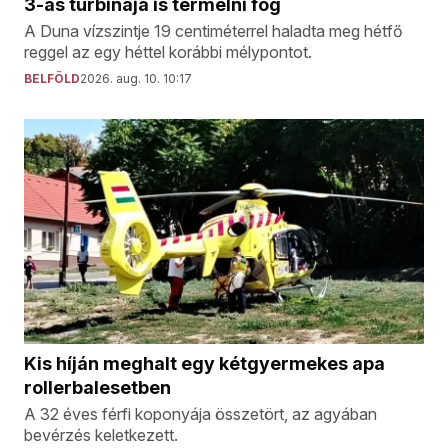
3-as turbinája is termelni fog
A Duna vízszintje 19 centiméterrel haladta meg hétfő
reggel az egy héttel korábbi mélypontot.
BELFÖLD
2026. aug. 10. 10:17
Kis híján meghalt egy kétgyermekes apa
rollerbalesetben
A 32 éves férfi koponyája összetört, az agyában
bevérzés keletkezett.