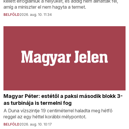
kellett elfoglalniuk a helyüket, és addig nem állhattak fel,
amíg a miniszter el nem hagyta a termet.
BELFÖLD
2026. aug. 10. 11:34
Magyar Péter: estétől a paksi második blokk 3-
as turbinája is termelni fog
A Duna vízszintje 19 centiméterrel haladta meg hétfő
reggel az egy héttel korábbi mélypontot.
BELFÖLD
2026. aug. 10. 10:17