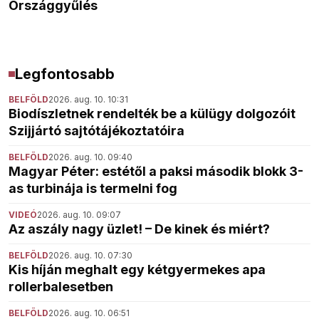
Országgyűlés
Legfontosabb
BELFÖLD
2026. aug. 10. 10:31
Biodíszletnek rendelték be a külügy dolgozóit
Szijjártó sajtótájékoztatóira
BELFÖLD
2026. aug. 10. 09:40
Magyar Péter: estétől a paksi második blokk 3-
as turbinája is termelni fog
VIDEÓ
2026. aug. 10. 09:07
Az aszály nagy üzlet! – De kinek és miért?
BELFÖLD
2026. aug. 10. 07:30
Kis híján meghalt egy kétgyermekes apa
rollerbalesetben
BELFÖLD
2026. aug. 10. 06:51