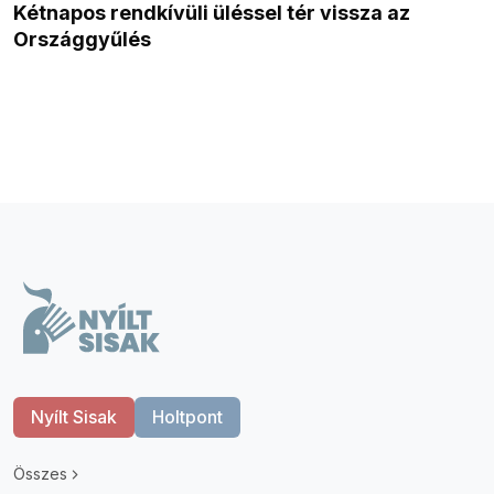
Kétnapos rendkívüli üléssel tér vissza az
Országgyűlés
Nyílt Sisak
Holtpont
Összes