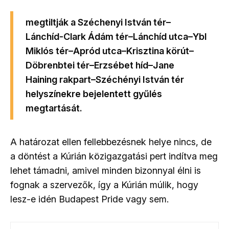
megtiltják a Széchenyi István tér–
Lánchíd-Clark Ádám tér–Lánchíd utca–Ybl
Miklós tér–Apród utca–Krisztina körút–
Döbrenbtei tér–Erzsébet híd–Jane
Haining rakpart–Széchényi István tér
helyszínekre bejelentett gyűlés
megtartását.
A határozat ellen fellebbezésnek helye nincs, de
a döntést a Kúrián közigazgatási pert indítva meg
lehet támadni, amivel minden bizonnyal élni is
fognak a szervezők, így a Kúrián múlik, hogy
lesz-e idén Budapest Pride vagy sem.