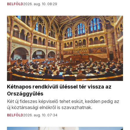
BELFÖLD
2026. aug. 10. 08:29
Kétnapos rendkívüli üléssel tér vissza az
Országgyűlés
Két új fideszes képviselő tehet esküt, kedden pedig az
új köztársasági elnökről is szavazhatnak.
BELFÖLD
2026. aug. 10. 07:34