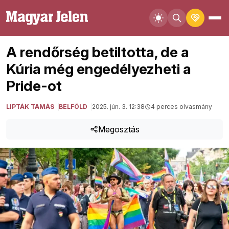
A rendőrség betiltotta, de a
Kúria még engedélyezheti a
Pride-ot
LIPTÁK TAMÁS
BELFÖLD
2025. jún. 3. 12:38
4 perces olvasmány
Megosztás