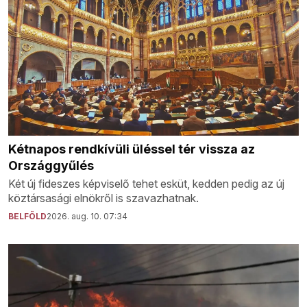
Kétnapos rendkívüli üléssel tér vissza az
Országgyűlés
Két új fideszes képviselő tehet esküt, kedden pedig az új
köztársasági elnökről is szavazhatnak.
BELFÖLD
2026. aug. 10. 07:34