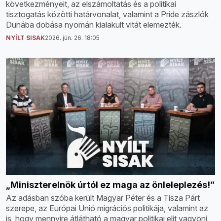
következményeit, az elszámoltatás és a politikai
tisztogatás közötti határvonalat, valamint a Pride zászlók
Dunába dobása nyomán kialakult vitát elemezték.
NYÍLT SISAK
2026. jún. 26. 18:05
„Miniszterelnök úrtól ez maga az önleleplezés!”
Az adásban szóba került Magyar Péter és a Tisza Párt
szerepe, az Európai Unió migrációs politikája, valamint az
is, hogy mennyire átlátható a magyar politikai elit vagyoni