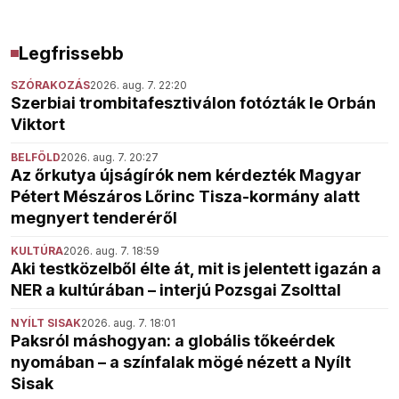
Legfrissebb
SZÓRAKOZÁS
2026. aug. 7. 22:20
Szerbiai trombitafesztiválon fotózták le Orbán
Viktort
BELFÖLD
2026. aug. 7. 20:27
Az őrkutya újságírók nem kérdezték Magyar
Pétert Mészáros Lőrinc Tisza-kormány alatt
megnyert tenderéről
KULTÚRA
2026. aug. 7. 18:59
Aki testközelből élte át, mit is jelentett igazán a
NER a kultúrában – interjú Pozsgai Zsolttal
NYÍLT SISAK
2026. aug. 7. 18:01
Paksról máshogyan: a globális tőkeérdek
nyomában – a színfalak mögé nézett a Nyílt
Sisak