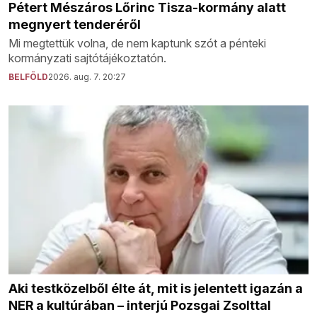
Pétert Mészáros Lőrinc Tisza-kormány alatt
megnyert tenderéről
Mi megtettük volna, de nem kaptunk szót a pénteki
kormányzati sajtótájékoztatón.
BELFÖLD
2026. aug. 7. 20:27
Aki testközelből élte át, mit is jelentett igazán a
NER a kultúrában – interjú Pozsgai Zsolttal