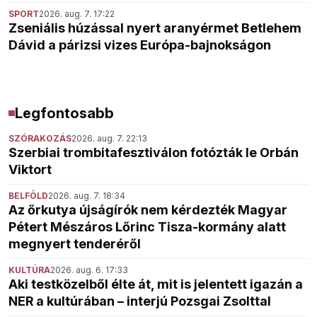
SPORT
2026. aug. 7. 17:22
Zseniális húzással nyert aranyérmet Betlehem
Dávid a párizsi vizes Európa-bajnokságon
Legfontosabb
SZÓRAKOZÁS
2026. aug. 7. 22:13
Szerbiai trombitafesztiválon fotózták le Orbán
Viktort
BELFÖLD
2026. aug. 7. 18:34
Az őrkutya újságírók nem kérdezték Magyar
Pétert Mészáros Lőrinc Tisza-kormány alatt
megnyert tenderéről
KULTÚRA
2026. aug. 6. 17:33
Aki testközelből élte át, mit is jelentett igazán a
NER a kultúrában – interjú Pozsgai Zsolttal