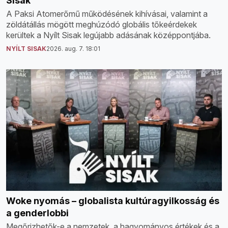
Sisak
A Paksi Atomerőmű működésének kihívásai, valamint a
zöldátállás mögött meghúzódó globális tőkeérdekek
kerültek a Nyílt Sisak legújabb adásának középpontjába.
NYÍLT SISAK
2026. aug. 7. 18:01
Woke nyomás – globalista kultúragyilkosság és
a genderlobbi
Megőrizhetők-e a nemzetek, a hagyományos értékek és a