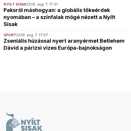
NYÍLT SISAK
2026. aug. 7. 17:31
Paksról máshogyan: a globális tőkeérdek
nyomában – a színfalak mögé nézett a Nyílt
Sisak
SPORT
2026. aug. 7. 17:07
Zseniális húzással nyert aranyérmet Betlehem
Dávid a párizsi vizes Európa-bajnokságon