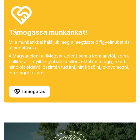
Támogassa munkánkat!
Mi a munkánkkal háláljuk meg a megtisztelő figyelmüket és
támogatásukat.
A Magyarjelen.hu (Magyar Jelen) sem a kormánytól, sem a
balliberális, nyíltan globalista ellenzéktől nem függ, ezért
mindkét oldalról őszintén tud írni, hírt közölni, oknyomozni,
igazságot feltárni.
Támogatás