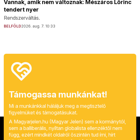
Vannak, amik nem változnak: Mészáros Lőrinc
tendert nyer
Rendszerváltás.
BELFÖLD
2026. aug. 7. 10:33
Támogassa munkánkat!
Mi a munkánkkal háláljuk meg a megtisztelő
figyelmüket és támogatásukat.
A Magyarjelen.hu (Magyar Jelen) sem a kormánytól,
sem a balliberális, nyíltan globalista ellenzéktől nem
függ, ezért mindkét oldalról őszintén tud írni, hírt