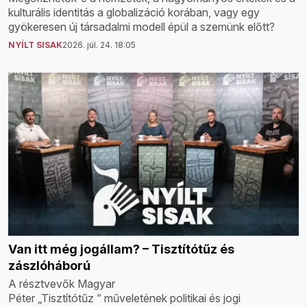
kulturális identitás a globalizáció korában, vagy egy
gyökeresen új társadalmi modell épül a szemünk előtt?
NYÍLT SISAK
2026. júl. 24. 18:05
Van itt még jogállam? – Tisztítótűz és
zászlóháború
A résztvevők Magyar
Péter „Tisztítótűz ” műveletének politikai és jogi