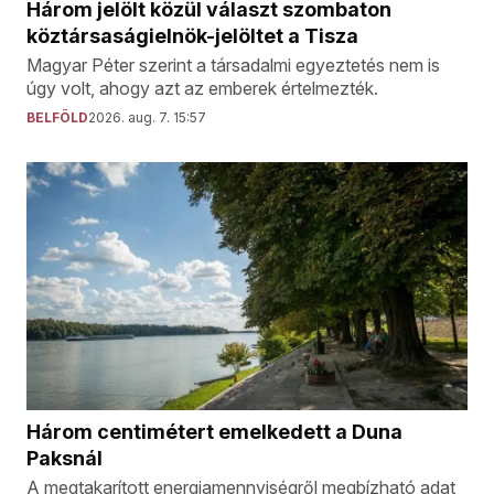
Három jelölt közül választ szombaton
köztársaságielnök-jelöltet a Tisza
Magyar Péter szerint a társadalmi egyeztetés nem is
úgy volt, ahogy azt az emberek értelmezték.
BELFÖLD
2026. aug. 7. 15:57
Három centimétert emelkedett a Duna
Paksnál
A megtakarított energiamennyiségről megbízható adat