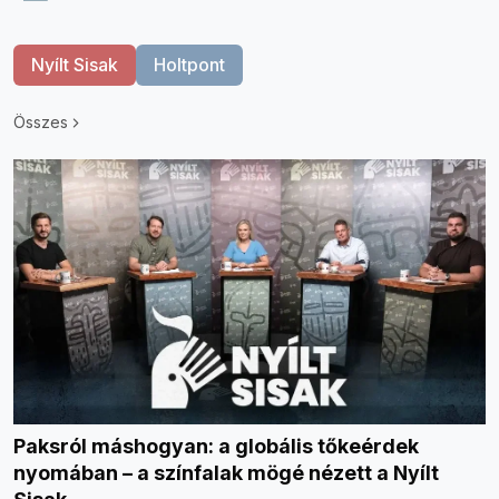
Nyílt Sisak
Holtpont
Összes
Paksról máshogyan: a globális tőkeérdek
nyomában – a színfalak mögé nézett a Nyílt