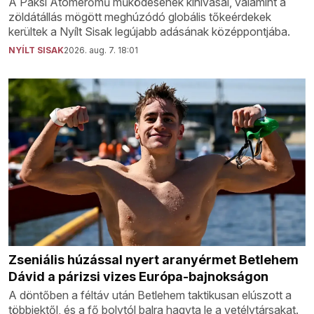
A Paksi Atomerőmű működésének kihívásai, valamint a
zöldátállás mögött meghúzódó globális tőkeérdekek
kerültek a Nyílt Sisak legújabb adásának középpontjába.
NYÍLT SISAK
2026. aug. 7. 18:01
Zseniális húzással nyert aranyérmet Betlehem
Dávid a párizsi vizes Európa-bajnokságon
A döntőben a féltáv után Betlehem taktikusan elúszott a
többiektől, és a fő bolytól balra hagyta le a vetélytársakat.