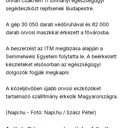
onnan csaknem 11 tonnányi egészségügyi
segédeszközt repítsenek Budapestre.
A gép 30 050 darab védőruhával és 82 000
darab orvosi maszkkal érkezett a fővárosba.
A beszerzést az ITM megbízása alapján a
Semmelweis Egyetem folytatta le. A beérkezett
készleteket elsősorban az egészségügyi
dolgozók fogják megkapni.
A közeljövőben újabb orvosi eszközöket
tartalmazó szállítmány érkezik Magyarországra.
(Napi.hu - Fotó: Napi.hu / Szász Péter)