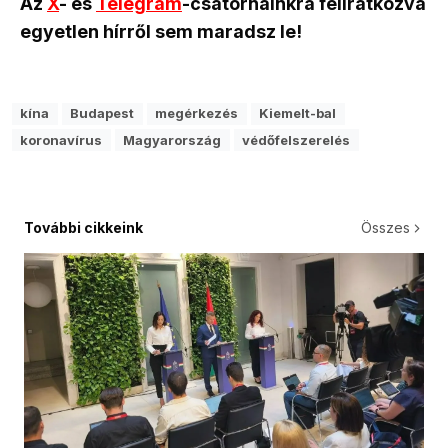
Az
X
- és
Telegram
-csatornáinkra feliratkozva
egyetlen hírről sem maradsz le!
kína
Budapest
megérkezés
Kiemelt-bal
koronavírus
Magyarország
védőfelszerelés
További cikkeink
Összes