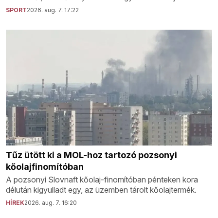
SPORT
2026. aug. 7. 17:22
Tűz ütött ki a MOL-hoz tartozó pozsonyi
kőolajfinomítóban
A pozsonyi Slovnaft kőolaj-finomítóban pénteken kora
délután kigyulladt egy, az üzemben tárolt kőolajtermék.
HÍREK
2026. aug. 7. 16:20