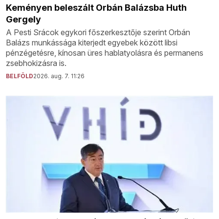
Keményen beleszált Orbán Balázsba Huth
Gergely
A Pesti Srácok egykori főszerkesztője szerint Orbán
Balázs munkássága kiterjedt egyebek között libsi
pénzégetésre, kínosan üres hablatyolásra és permanens
zsebhokizásra is.
BELFÖLD
2026. aug. 7. 11:26