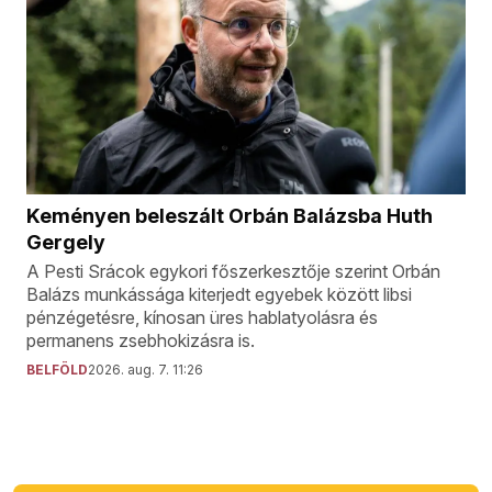
Keményen beleszált Orbán Balázsba Huth
Gergely
A Pesti Srácok egykori főszerkesztője szerint Orbán
Balázs munkássága kiterjedt egyebek között libsi
pénzégetésre, kínosan üres hablatyolásra és
permanens zsebhokizásra is.
BELFÖLD
2026. aug. 7. 11:26