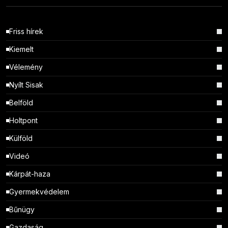
Friss hírek
Kiemelt
Vélemény
Nyílt Sisak
Belföld
Holtpont
Külföld
Videó
Kárpát-haza
Gyermekvédelem
Bűnügy
Gazdaság