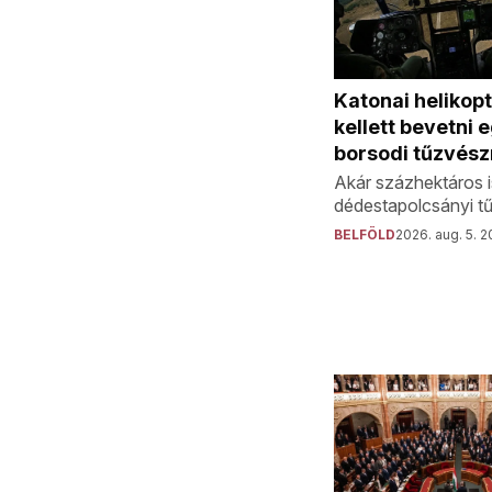
Katonai helikop
kellett bevetni 
borsodi tűzvész
Akár százhektáros i
dédestapolcsányi tű
BELFÖLD
2026. aug. 5. 2