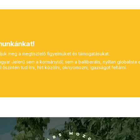
unkánkat!
ljuk meg a megtisztelő figyelmüket és támogatásukat.
yar Jelen) sem a kormánytól, sem a balliberális, nyíltan globalista 
 őszintén tud írni, hírt közölni, oknyomozni, igazságot feltárni.