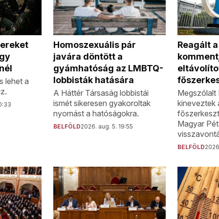
Homoszexuális pár
Reagált 
tereket
javára döntött a
kommentj
egy
gyámhatóság az LMBTQ-
eltávolíto
nél
lobbisták hatására
főszerke
s lehet a
z.
A Háttér Társaság lobbistái
Megszólalt 
ismét sikeresen gyakoroltak
kineveztek 
0:33
nyomást a hatóságokra.
főszerkeszt
Magyar Pét
BELFÖLD
2026. aug. 5. 19:55
visszavontá
BELFÖLD
2026.