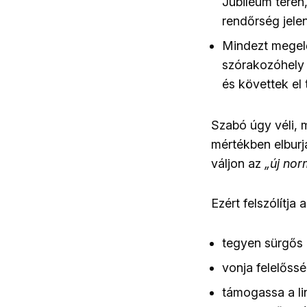
Jubileum téren
rendőrség jelen
Mindezt megelő
szórakozóhely 
és követtek el t
Szabó úgy véli,
mértékben elburj
váljon az
„új no
Ezért felszólítja
tegyen sürgős 
vonja felelőssé
támogassa a lin