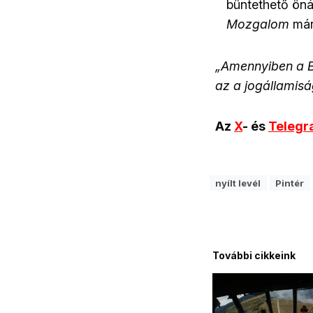
büntethető öná
Mozgalom
már 
„Amennyiben a Be
az a jogállamis
Az
X
- és
Teleg
nyílt levél
Pintér
További cikkeink