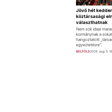
Jövő hét kedden
köztársasági el
választhatnak
Nem sok ideje mara
kormánynak a soka
hangoztatott „társa
egyeztetésre”.
BELFÖLD
2026. aug. 5. 1