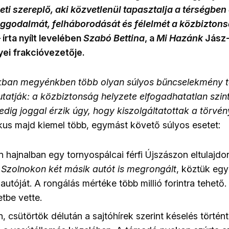
eti szereplő, aki közvetlenül tapasztalja a térségben 
ggodalmát, felháborodását és félelmét a közbizton
 írta nyílt levelében
Szabó Bettina
, a
Mi Hazánk
Jász
ei frakcióvezetője.
kban megyénkben több olyan súlyos bűncselekmény t
atják: a közbiztonság helyzete elfogadhatatlan szintr
dig joggal érzik úgy, hogy kiszolgáltatottak a törvé
ikus majd kiemel több, egymást követő súlyos esetet:
 hajnalban egy tornyospálcai férfi Újszászon eltulajdon
d
Szolnokon két másik autót is megrongált
, köztük egy
 autóját. A rongálás mértéke több millió forintra tehető. 
tbe vette.
 csütörtök délután a sajtóhírek szerint késelés történt