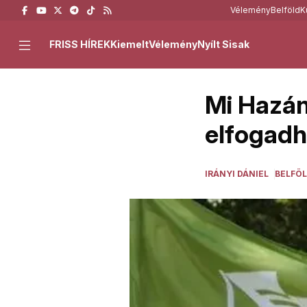
Vélemény
Belföld
K
FRISS HÍREK
Kiemelt
Vélemény
Nyílt Sisak
Mi Hazán
elfogadha
IRÁNYI DÁNIEL
BELFÖ