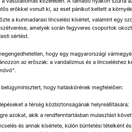
, a vasútállomás közelében. A támadó nyakon szúrta az
tős erőkkel vonult ki, az eset pánikot keltett a környé
zte a kunmadarasi lincselési kísérlet, valamint egy sz
szétverése, amelyek során fegyveres csoportok okozt
esti sértést.
 megengedhetetlen, hogy egy magyarországi vármegyé
ánozzon az erőszak: a vandalizmus és a lincseléshez kö
rmává”
.
 a belügyminisztert, hogy hatáskörének megfelelően:
lépéseket a térség közbiztonságának helyreállítására;
gre azokat, akik a rendfenntartásban mulasztást követt
cselés és annak kísérlete, külön büntetési tételként é