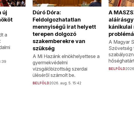
A MASZS
 új
Dúró Dóra:
aláírásgyű
nököt
Feldolgozhatatlan
kánikula
mennyiségű irat helyett
problémá
terepen dolgozó
dt a
t
szakemberekre van
A Magyar S
dalmi
Szövetség 
szükség
szabályozn
A Mi Hazánk elnökhelyettese a
hőséghatárt
6:39
gyermekvédelmi
vizsgálóbizottság szerdai
BELFÖLD
2026.
üléséről számolt be.
BELFÖLD
2026. aug. 5. 15:42