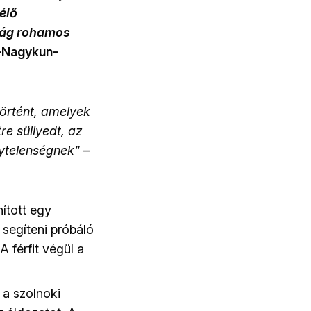
élő
ság rohamos
-Nagykun-
örtént, amelyek
e süllyedt, az
nytelenségnek”
–
ított egy
 segíteni próbáló
A férfit végül a
 a szolnoki