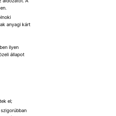
 áldozatot. A
ken.
olnoki
ak anyagi kárt
ben ilyen
zeli állapot
ek el;
s szigorúbban