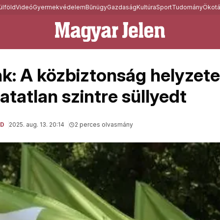
ülföld
Videó
Gyermekvédelem
Bűnügy
Gazdaság
Kultúra
Sport
Tudomány
Ökotá
k: A közbiztonság helyzete
tatlan szintre süllyedt
LD
2025. aug. 13. 20:14
2 perces olvasmány