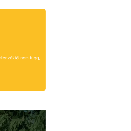
ellenzéktől nem függ,