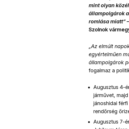
mint olyan közél
állampolgárok a
romlása miatt”
–
Szolnok vármegy
„Az elmúlt napo
egyértelműen mut
állampolgárok pe
fogalmaz a polit
Augusztus 4-én
járművet, maj
jánoshidai férfi
rendőrség őrize
Augusztus 7-én,