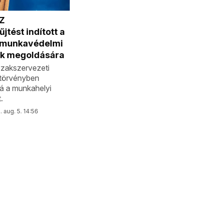
Z
jtést indított a
i munkavédelmi
k megoldására
zakszervezeti
törvényben
á a munkahelyi
.
 aug. 5. 14:56