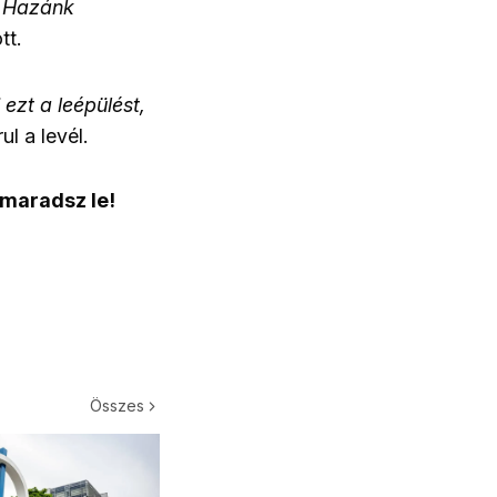
 Hazánk
tt.
ezt a leépülést,
ul a levél.
 maradsz le!
Összes