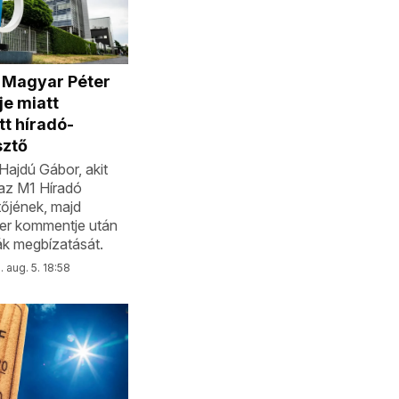
a Magyar Péter
e miatt
tt híradó-
sztő
Hajdú Gábor, akit
az M1 Híradó
őjének, majd
er kommentje után
k megbízatását.
 aug. 5. 18:58