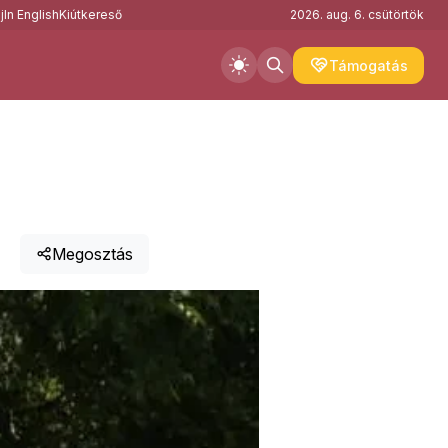
j
In English
Kiútkereső
2026. aug. 6. csütörtök
Támogatás
Megosztás