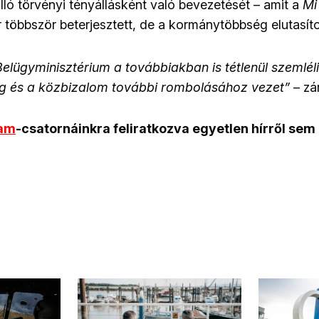
lló törvényi tényállásként való bevezetését – amit a
Mi
többször beterjesztett, de a kormánytöbbség elutasíto
lügyminisztérium a továbbiakban is tétlenül szemléli 
ág és a közbizalom további rombolásához vezet”
– zár
ram
-csatornáinkra feliratkozva egyetlen hírről sem